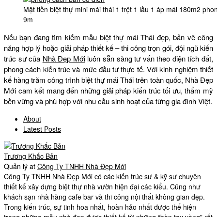
Mặt tiền biệt thự mini mái thái 1 trệt 1 lầu 1 áp mái 180m2 ph
9m
Nếu bạn đang tìm kiếm mẫu biệt thự mái Thái đẹp, bản vẽ công
năng hợp lý hoặc giải pháp thiết kế – thi công trọn gói, đội ngũ kiến
trúc sư của
Nhà Đẹp Mới
luôn sẵn sàng tư vấn theo diện tích đất,
phong cách kiến trúc và mức đầu tư thực tế. Với kinh nghiệm thiết
kế hàng trăm công trình biệt thự mái Thái trên toàn quốc, Nhà Đẹp
Mới cam kết mang đến những giải pháp kiến trúc tối ưu, thẩm mỹ
bền vững và phù hợp với nhu cầu sinh hoạt của từng gia đình Việt.
About
Latest Posts
Trương Khắc Bản
Quản lý
at
Công Ty TNHH Nhà Đẹp Mới
Công Ty TNHH Nhà Đẹp Mới có các kiến trúc sư & kỹ sư chuyên
thiết kế xây dựng biệt thự nhà vườn hiện đại các kiểu. Cũng như
khách sạn nhà hàng cafe bar và thi công nội thất không gian đẹp.
Trong kiến trúc, sự tinh hoa nhất, hoàn hảo nhất được thể hiện