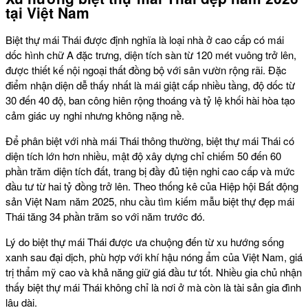
tại Việt Nam
Biệt thự mái Thái được định nghĩa là loại nhà ở cao cấp có mái
dốc hình chữ A đặc trưng, diện tích sàn từ 120 mét vuông trở lên,
được thiết kế nội ngoại thất đồng bộ với sân vườn rộng rãi. Đặc
điểm nhận diện dễ thấy nhất là mái giật cấp nhiều tầng, độ dốc từ
30 đến 40 độ, ban công hiên rộng thoáng và tỷ lệ khối hài hòa tạo
cảm giác uy nghi nhưng không nặng nề.
Để phân biệt với nhà mái Thái thông thường, biệt thự mái Thái có
diện tích lớn hơn nhiều, mật độ xây dựng chỉ chiếm 50 đến 60
phần trăm diện tích đất, trang bị đầy đủ tiện nghi cao cấp và mức
đầu tư từ hai tỷ đồng trở lên. Theo thống kê của Hiệp hội Bất động
sản Việt Nam năm 2025, nhu cầu tìm kiếm mẫu biệt thự đẹp mái
Thái tăng 34 phần trăm so với năm trước đó.
Lý do biệt thự mái Thái được ưa chuộng đến từ xu hướng sống
xanh sau đại dịch, phù hợp với khí hậu nóng ẩm của Việt Nam, giá
trị thẩm mỹ cao và khả năng giữ giá đầu tư tốt. Nhiều gia chủ nhận
thấy biệt thự mái Thái không chỉ là nơi ở mà còn là tài sản gia đình
lâu dài.