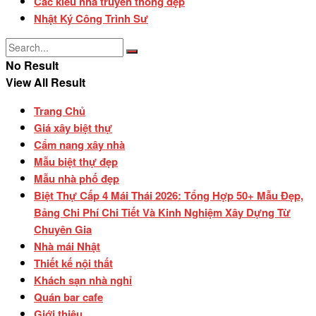
Các kiểu nhà truyền thống đẹp
Nhật Ký Công Trình Sư
No Result
View All Result
Trang Chủ
Giá xây biệt thự
Cẩm nang xây nhà
Mẫu biệt thự đẹp
Mẫu nhà phố đẹp
Biệt Thự Cấp 4 Mái Thái 2026: Tổng Hợp 50+ Mẫu Đẹp,
Bảng Chi Phí Chi Tiết Và Kinh Nghiệm Xây Dựng Từ
Chuyên Gia
Nhà mái Nhật
Thiết kế nội thất
Khách sạn nhà nghỉ
Quán bar cafe
Giới thiệu