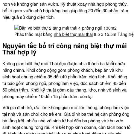
hơn về không gian sân vườn. Kỹ thuật xoay nhà hợp phong thủy,
bố trí gara vườn phù hợp từng loại giúp tăng 20 đến 30 phần trăm
hiệu quả sử dụng diện tích.
Phác thảo mặt bằng
nhà biệt thự mái thái
8.5 x 15.5m Tầng tr
Nguyên tắc bố trí công năng biệt thự mái
Thái hợp lý
Không gian biệt thự mái Thái đẹp được chia thành ba khối chức
năng chính. Khối công cộng gồm phòng khách, bếp ăn và khu
sinh hoạt chung chiếm 35 đến 40 phần trăm diện tích. Khối riêng
tư bao gồm phòng ngủ, phòng làm việc, đọc sách chiếm 45 đến
50 phần trăm. Khối kỹ thuật gồm cầu thang, kho, nhà vệ sinh và
phòng máy chiếm 10 đến 15 phần trăm còn lại.
Với gia đình trẻ, ưu tiên không gian mở liên thông, phòng làm việc
tại nhà và sân chơi cho trẻ em. Gia đình ba thế hệ cần phòng ông
bà tầng trệt, nhiều nhà vệ sinh từ hai đến ba phòng và khu vực
sinh hoạt chung rộng rãi. Khi kết hợp kinh doanh, cần tách bạch lối
đi, tách khu dịch vụ ra khỏi khu vực sinh hoạt riêng tư của gia