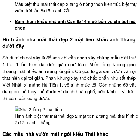
Mẫu biệt thự mái thái đẹp 2 tầng ở nông thôn kiến trúc biệt thự
vườn trệt lầu 8x15m anh Cần
Bấm tham khảo nhà anh Cần 8x14m có bản vẽ chi tiết mà
chọn
Hình ảnh nhà mái thái đẹp 2 mặt tiền khác anh Thắng
dưới đây
Sở dĩ mình nói vậy là để anh chị cần chọn xây những mẫu
biệt thự
1 trệt 1 lầu hiện đại
đơn giản như trên. Miễn rằng không gian
thoáng mát nhiều ánh sáng tối giản. Có góc lô gia sân vườn và nội
thất hiện đại tối giản. Phần khung xây thô chắc chắn như sắt thép
Việt Nhật, xi măng Hà Tiên 1, vệ sinh mức tốt. Còn những đồ vật
dụng có thể thay thế được ví dụ như bàn ghế, cửa kính, ti vi, kệ..
thì sắm dần cũng được.
Hình ảnh biệt thự mái thái đẹp 2 mặt tiền 2 tầng mái thái hình c
7x17m anh Thắng
Các mẫu nhà vườn mái ngói kiểu Thái khác