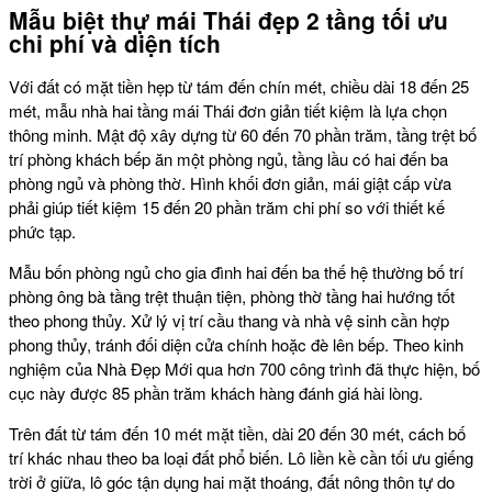
Mẫu biệt thự mái Thái đẹp 2 tầng tối ưu
chi phí và diện tích
Với đất có mặt tiền hẹp từ tám đến chín mét, chiều dài 18 đến 25
mét, mẫu nhà hai tầng mái Thái đơn giản tiết kiệm là lựa chọn
thông minh. Mật độ xây dựng từ 60 đến 70 phần trăm, tầng trệt bố
trí phòng khách bếp ăn một phòng ngủ, tầng lầu có hai đến ba
phòng ngủ và phòng thờ. Hình khối đơn giản, mái giật cấp vừa
phải giúp tiết kiệm 15 đến 20 phần trăm chi phí so với thiết kế
phức tạp.
Mẫu bốn phòng ngủ cho gia đình hai đến ba thế hệ thường bố trí
phòng ông bà tầng trệt thuận tiện, phòng thờ tầng hai hướng tốt
theo phong thủy. Xử lý vị trí cầu thang và nhà vệ sinh cần hợp
phong thủy, tránh đối diện cửa chính hoặc đè lên bếp. Theo kinh
nghiệm của Nhà Đẹp Mới qua hơn 700 công trình đã thực hiện, bố
cục này được 85 phần trăm khách hàng đánh giá hài lòng.
Trên đất từ tám đến 10 mét mặt tiền, dài 20 đến 30 mét, cách bố
trí khác nhau theo ba loại đất phổ biến. Lô liền kề cần tối ưu giếng
trời ở giữa, lô góc tận dụng hai mặt thoáng, đất nông thôn tự do