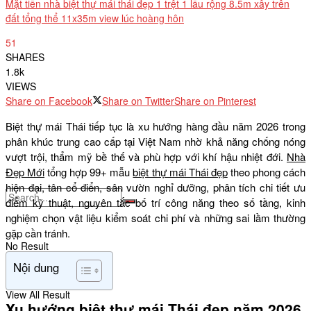
Mặt tiền nhà biệt thự mái thái đẹp 1 trệt 1 lầu rộng 8.5m xây trên
đất tổng thể 11x35m view lúc hoàng hôn
51
SHARES
1.8k
VIEWS
Share on Facebook
Share on Twitter
Share on Pinterest
Biệt thự mái Thái tiếp tục là xu hướng hàng đầu năm 2026 trong
phân khúc trung cao cấp tại Việt Nam nhờ khả năng chống nóng
vượt trội, thẩm mỹ bề thế và phù hợp với khí hậu nhiệt đới.
Nhà
Đẹp Mới
tổng hợp 99+ mẫu
biệt thự mái Thái đẹp
theo phong cách
hiện đại, tân cổ điển, sân vườn nghỉ dưỡng, phân tích chi tiết ưu
điểm kỹ thuật, nguyên tắc bố trí công năng theo số tầng, kinh
nghiệm chọn vật liệu kiểm soát chi phí và những sai lầm thường
gặp cần tránh.
No Result
Nội dung
View All Result
Xu hướng biệt thự mái Thái đẹp năm 2026