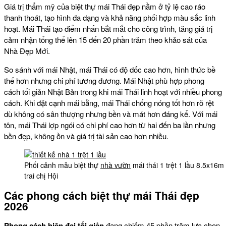
Giá trị thẩm mỹ của biệt thự mái Thái đẹp nằm ở tỷ lệ cao ráo
thanh thoát, tạo hình đa dạng và khả năng phối hợp màu sắc linh
hoạt. Mái Thái tạo điểm nhấn bắt mắt cho công trình, tăng giá trị
cảm nhận tổng thể lên 15 đến 20 phần trăm theo khảo sát của
Nhà Đẹp Mới.
So sánh với mái Nhật, mái Thái có độ dốc cao hơn, hình thức bề
thế hơn nhưng chi phí tương đương. Mái Nhật phù hợp phong
cách tối giản Nhật Bản trong khi mái Thái linh hoạt với nhiều phong
cách. Khi đặt cạnh mái bằng, mái Thái chống nóng tốt hơn rõ rệt
dù không có sân thượng nhưng bền và mát hơn đáng kể. Với mái
tôn, mái Thái lợp ngói có chi phí cao hơn từ hai đến ba lần nhưng
bền đẹp, không ồn và giá trị tài sản cao hơn nhiều.
Phối cảnh mẫu biệt thự
nhà vườn
mái thái 1 trệt 1 lầu 8.5x1
trai chị Hội
Các phong cách biệt thự mái Thái đẹp
2026
Phong cách hiện đại tối giản
đang chiếm 45 phần trăm lựa chọn