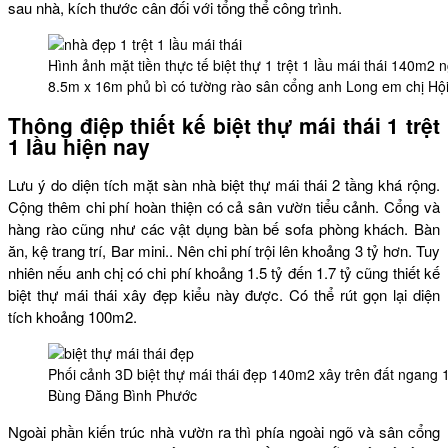
sau nhà, kích thước cân đối với tổng thể công trình.
Hình ảnh mặt tiền thực tế biệt thự 1 trệt 1 lầu mái thái 140m2 
8.5m x 16m phủ bì có tường rào sân cổng anh Long em chị Hộ
Thông điệp thiết kế biệt thự mái thái 1 trệt
1 lầu hiện nay
Lưu ý do diện tích mặt sàn nhà biệt thự mái thái 2 tầng khá rộng.
Cộng thêm chi phí hoàn thiện có cả sân vườn tiểu cảnh. Cổng và
hàng rào cũng như các vật dụng bàn bế sofa phòng khách. Bàn
ăn, kệ trang trí, Bar mini.. Nên chi phí trội lên khoảng 3 tỷ hơn. Tuy
nhiên nếu anh chị có chi phí khoảng 1.5 tỷ đến 1.7 tỷ cũng thiết kế
biệt thự mái thái xây đẹp kiểu này được. Có thể rút gọn lại diện
tích khoảng 100m2.
Phối cảnh 3D biệt thự mái thái đẹp 140m2 xây trên đất ngang 
Bùng Đăng Bình Phước
Ngoài phần kiến trúc nhà vườn ra thì phía ngoài ngõ và sân cổng