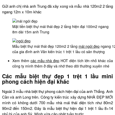
Gửi anh chị nhà anh Trung đã xây xong và mẫu nhà 120m2 2 tầng
ngang 12m x 10m khác
Mặt tiền biệt thự mái thái đẹp 2 tầng hiện đại 100m2 ngang
8m dài 15m anh Trung
Mẫu biệt thự mái thái đẹp 120m2 2 tầng
mái ngói đẹp
ngang 1
của gia đình anh Văn kiến trúc 1 trệt 1 lầu có sân thượng
Xem thêm
các mẫu nhà đẹp
HOT diện tích lớn nhỏ khác của
công ty mình thêm ở đây và nhớ theo dõi thường xuyên nhé
Các mẫu biệt thự đẹp 1 trệt 1 lầu mini
phong cách hiện đại khác
Ngoài 3 mẫu nhà biệt thự phong cách hiện đại của anh Thắng. Anh
Cần và anh Long trên. Công ty kiến trúc xây dựng NHÀ ĐẸP MỚI
mình có không dưới 700 mẫu nhà mái thái diện tích như 80m2
90m2 đến 150m2. Đây là mẫu biệt thự hiện đại 1 trệt 1 lầu 8×14
phủ bì của anh Sỹ. Mình vừa cập nhật tuần trước