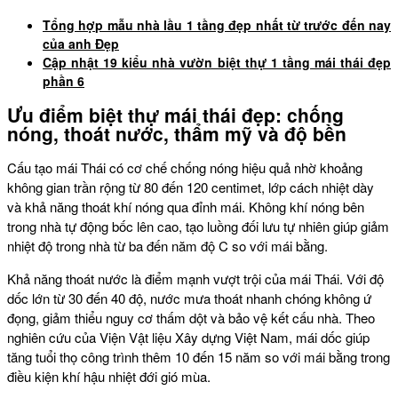
Tổng hợp mẫu nhà lầu 1 tầng đẹp nhất từ trước đến nay
của anh Đẹp
Cập nhật 19 kiểu nhà vườn biệt thự 1 tầng mái thái đẹp
phần 6
Ưu điểm biệt thự mái thái đẹp: chống
nóng, thoát nước, thẩm mỹ và độ bền
Cấu tạo mái Thái có cơ chế chống nóng hiệu quả nhờ khoảng
không gian trần rộng từ 80 đến 120 centimet, lớp cách nhiệt dày
và khả năng thoát khí nóng qua đỉnh mái. Không khí nóng bên
trong nhà tự động bốc lên cao, tạo luồng đối lưu tự nhiên giúp giảm
nhiệt độ trong nhà từ ba đến năm độ C so với mái bằng.
Khả năng thoát nước là điểm mạnh vượt trội của mái Thái. Với độ
dốc lớn từ 30 đến 40 độ, nước mưa thoát nhanh chóng không ứ
đọng, giảm thiểu nguy cơ thấm dột và bảo vệ kết cấu nhà. Theo
nghiên cứu của Viện Vật liệu Xây dựng Việt Nam, mái dốc giúp
tăng tuổi thọ công trình thêm 10 đến 15 năm so với mái bằng trong
điều kiện khí hậu nhiệt đới gió mùa.