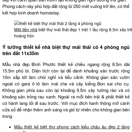
Phong cách này phù hợp đất rộng từ 250 mét vuông trở lên, có thể
kết hợp kinh doanh homestay.
Mặt tiền nhà
biệt thự mái thái đẹp 1 trệt 1 lầu rộng 8.5m xây t
hoàng hôn
Ý tưởng thiết kế nhà biệt thự mái thái có 4 phòng ngủ
trên đất 11x35m
Mẫu nhà đẹp Bình Phước thiết kế chiều ngang rộng 8.5m dài
15.5m phủ bì. Diện tích còn lại để dành khoảng sân trước rộng
10m sắp tới làm chòi nghỉ và tiểu cảnh. Không gian sân vườn
ngoài có gara ô tô làm mái che và cây kiểng Bon sai cho cụ.
Không gian phía sau còn lại khoảng 9.5m xây tường rào và có
khoảng sân trồng rau xanh. Ngoài ra mỗi bên trái & phải thiết kế
có hành lang lối đi sau trước. Với mục đích hanh thông mở cánh
cửa sổ để nhận thêm anh sáng và gió từ nhiên cho không gian bên
trong
Mẫu thiết kế biệt thự phong cách kiểu châu âu đẹp 2 tầng