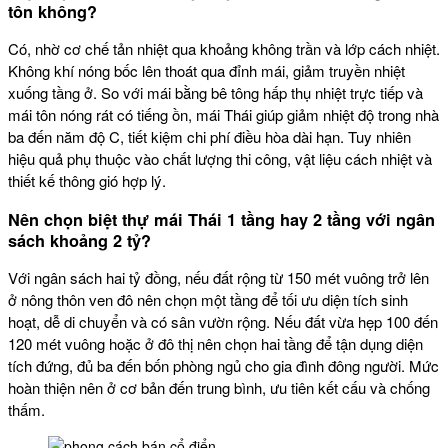
tôn không?
Có, nhờ cơ chế tản nhiệt qua khoảng không trần và lớp cách nhiệt.
Không khí nóng bốc lên thoát qua đỉnh mái, giảm truyền nhiệt
xuống tầng ở. So với mái bằng bê tông hấp thụ nhiệt trực tiếp và
mái tôn nóng rát có tiếng ồn, mái Thái giúp giảm nhiệt độ trong nhà
ba đến năm độ C, tiết kiệm chi phí điều hòa dài hạn. Tuy nhiên
hiệu quả phụ thuộc vào chất lượng thi công, vật liệu cách nhiệt và
thiết kế thông gió hợp lý.
Nên chọn biệt thự mái Thái 1 tầng hay 2 tầng với ngân
sách khoảng 2 tỷ?
Với ngân sách hai tỷ đồng, nếu đất rộng từ 150 mét vuông trở lên
ở nông thôn ven đô nên chọn một tầng để tối ưu diện tích sinh
hoạt, dễ di chuyển và có sân vườn rộng. Nếu đất vừa hẹp 100 đến
120 mét vuông hoặc ở đô thị nên chọn hai tầng để tận dụng diện
tích đứng, đủ ba đến bốn phòng ngủ cho gia đình đông người. Mức
hoàn thiện nên ở cơ bản đến trung bình, ưu tiên kết cấu và chống
thấm.