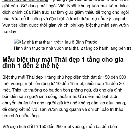
giật cấp. Sử dụng mái ngói Việt Nhật khung kèo mạ kẽm. Mục
đích chính của Kiến trúc sư làm giúp giảm thiểu tải trọng cho ngôi
nhà. Vừa dễ thi công và đặc biệt là tránh được sự cầu kỳ lãng phí.
Vừa tiết kiệm được thời gian và
chi phí xây biệt thự
mini sân vườn
nơi đây
Hình ảnh thực tế
nhà vườn mái thái 2 tầng
có hành lang bên trá
Mẫu biệt thự mái Thái đẹp 1 tầng cho gia
đình 1 đến 2 thế hệ
Biệt thự mái Thái đẹp 1 tầng phù hợp diện tích đất từ 150 đến 300
mét vuông, mặt tiền rộng từ 10 đến 15 mét, chiều sâu 15 đến 20
mét. Thiết kế thường có ba đến bốn phòng ngủ, đủ cho gia đình
bốn đến sáu người sinh sống thoải mái. Ưu điểm nổi bật là di
chuyển thuận tiện cho người già trẻ nhỏ không cần leo cầu thang,
dễ dàng kết nối với sân vườn xung quanh và chi phí bảo trì thấp
hơn nhà nhiều tầng.
Với diện tích đất từ 150 đến 250 mét vuông, mẫu ba đến bốn