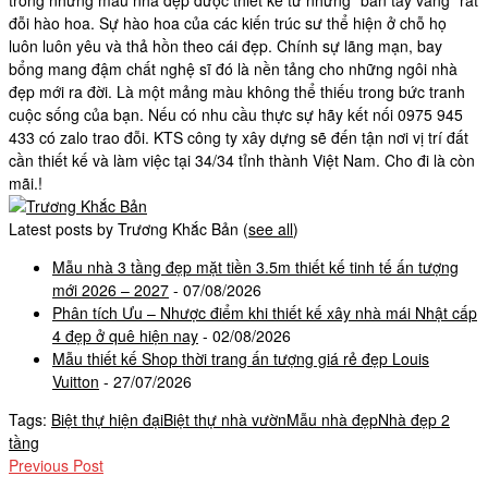
trong những mẫu nhà đẹp được thiết kế từ những “bàn tay vàng” rất
đỗi hào hoa. Sự hào hoa của các kiến trúc sư thể hiện ở chỗ họ
luôn luôn yêu và thả hồn theo cái đẹp. Chính sự lãng mạn, bay
bổng mang đậm chất nghệ sĩ đó là nền tảng cho những ngôi nhà
đẹp mới ra đời. Là một mảng màu không thể thiếu trong bức tranh
cuộc sống của bạn. Nếu có nhu cầu thực sự hãy kết nối 0975 945
433 có zalo trao đỗi. KTS công ty xây dựng sẽ đến tận nơi vị trí đất
cần thiết kế và làm việc tại 34/34 tỉnh thành Việt Nam. Cho đi là còn
mãi.!
Latest posts by Trương Khắc Bản
(
see all
)
Mẫu nhà 3 tầng đẹp mặt tiền 3.5m thiết kế tinh tế ấn tượng
mới 2026 – 2027
- 07/08/2026
Phân tích Ưu – Nhược điểm khi thiết kế xây nhà mái Nhật cấp
4 đẹp ở quê hiện nay
- 02/08/2026
Mẫu thiết kế Shop thời trang ấn tượng giá rẻ đẹp Louis
Vuitton
- 27/07/2026
Tags:
Biệt thự hiện đại
Biệt thự nhà vườn
Mẫu nhà đẹp
Nhà đẹp 2
tầng
Previous Post