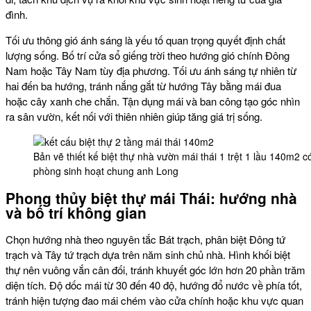
đình.
Tối ưu thông gió ánh sáng là yếu tố quan trọng quyết định chất
lượng sống. Bố trí cửa sổ giếng trời theo hướng gió chính Đông
Nam hoặc Tây Nam tùy địa phương. Tối ưu ánh sáng tự nhiên từ
hai đến ba hướng, tránh nắng gắt từ hướng Tây bằng mái đua
hoặc cây xanh che chắn. Tận dụng mái và ban công tạo góc nhìn
ra sân vườn, kết nối với thiên nhiên giúp tăng giá trị sống.
Bản vẽ thiết kế biệt thự nhà vườn mái thái 1 trệt 1 lầu 140m2 
phòng sinh hoạt chung anh Long
Phong thủy biệt thự mái Thái: hướng nhà
và bố trí không gian
Chọn hướng nhà theo nguyên tắc Bát trạch, phân biệt Đông tứ
trạch và Tây tứ trạch dựa trên năm sinh chủ nhà. Hình khối biệt
thự nên vuông vắn cân đối, tránh khuyết góc lớn hơn 20 phần trăm
diện tích. Độ dốc mái từ 30 đến 40 độ, hướng đổ nước về phía tốt,
tránh hiện tượng đao mái chém vào cửa chính hoặc khu vực quan