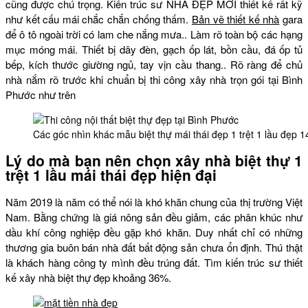
cũng được chú trọng. Kiến trúc sư NHÀ ĐẸP MỚI thiết kế rất kỹ
như kết cấu mái chắc chắn chống thấm.
Bản vẽ thiết kế nhà
gara
để ô tô ngoài trời có lam che nắng mưa.. Làm rõ toàn bộ các hạng
mục móng mái. Thiết bị dây đèn, gạch ốp lát, bồn cầu, đá ốp tủ
bếp, kích thước giường ngủ, tay vịn cầu thang.. Rõ ràng để chủ
nhà nắm rõ trước khi chuẩn bị thi công xây nhà trọn gói tại Bình
Phước như trên
Các góc nhìn khác mẫu biệt thự mái thái đẹp 1 trệt 1 lầu đẹ
Lý do mà bạn nên chọn xây nhà biệt thự 1
trệt 1 lầu mái thái đẹp hiện đại
Năm 2019 là năm có thể nói là khó khăn chung của thị trường Việt
Nam. Bằng chứng là giá nông sản đều giảm, các phân khúc như
dầu khí công nghiệp đều gặp khó khăn. Duy nhất chỉ có những
thương gia buôn bán nhà đất bất động sản chưa ổn định. Thú thật
là khách hàng công ty mình đều trúng đất. Tìm kiến trúc sư thiết
kế xây nhà biệt thự đẹp khoảng 36%.