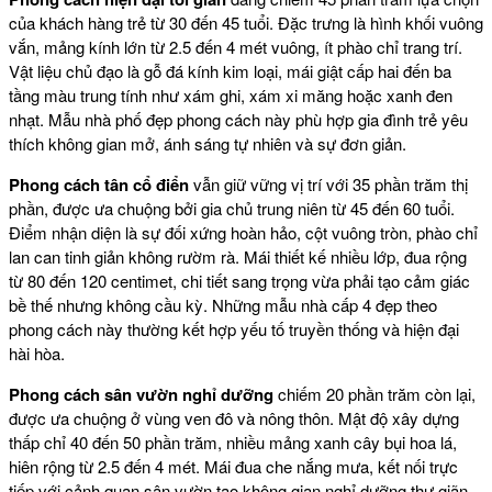
của khách hàng trẻ từ 30 đến 45 tuổi. Đặc trưng là hình khối vuông
vắn, mảng kính lớn từ 2.5 đến 4 mét vuông, ít phào chỉ trang trí.
Vật liệu chủ đạo là gỗ đá kính kim loại, mái giật cấp hai đến ba
tầng màu trung tính như xám ghi, xám xi măng hoặc xanh đen
nhạt. Mẫu nhà phố đẹp phong cách này phù hợp gia đình trẻ yêu
thích không gian mở, ánh sáng tự nhiên và sự đơn giản.
Phong cách tân cổ điển
vẫn giữ vững vị trí với 35 phần trăm thị
phần, được ưa chuộng bởi gia chủ trung niên từ 45 đến 60 tuổi.
Điểm nhận diện là sự đối xứng hoàn hảo, cột vuông tròn, phào chỉ
lan can tinh giản không rườm rà. Mái thiết kế nhiều lớp, đua rộng
từ 80 đến 120 centimet, chi tiết sang trọng vừa phải tạo cảm giác
bề thế nhưng không cầu kỳ. Những mẫu nhà cấp 4 đẹp theo
phong cách này thường kết hợp yếu tố truyền thống và hiện đại
hài hòa.
Phong cách sân vườn nghỉ dưỡng
chiếm 20 phần trăm còn lại,
được ưa chuộng ở vùng ven đô và nông thôn. Mật độ xây dựng
thấp chỉ 40 đến 50 phần trăm, nhiều mảng xanh cây bụi hoa lá,
hiên rộng từ 2.5 đến 4 mét. Mái đua che nắng mưa, kết nối trực
tiếp với cảnh quan sân vườn tạo không gian nghỉ dưỡng thư giãn.