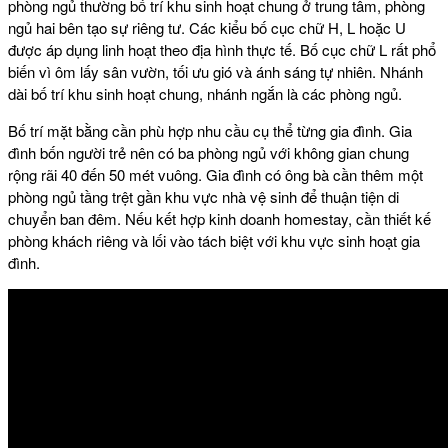
phòng ngủ thường bố trí khu sinh hoạt chung ở trung tâm, phòng
ngủ hai bên tạo sự riêng tư. Các kiểu bố cục chữ H, L hoặc U
được áp dụng linh hoạt theo địa hình thực tế. Bố cục chữ L rất phổ
biến vì ôm lấy sân vườn, tối ưu gió và ánh sáng tự nhiên. Nhánh
dài bố trí khu sinh hoạt chung, nhánh ngắn là các phòng ngủ.
Bố trí mặt bằng cần phù hợp nhu cầu cụ thể từng gia đình. Gia
đình bốn người trẻ nên có ba phòng ngủ với không gian chung
rộng rãi 40 đến 50 mét vuông. Gia đình có ông bà cần thêm một
phòng ngủ tầng trệt gần khu vực nhà vệ sinh để thuận tiện di
chuyển ban đêm. Nếu kết hợp kinh doanh homestay, cần thiết kế
phòng khách riêng và lối vào tách biệt với khu vực sinh hoạt gia
đình.