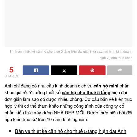
Hình ảnh thiết kế căn hộ cho thuê 5 tầng hiện đại giá rẻ và các mô hình kinh doanh
dịch vụ cho thuê khác
5
SHARES
Anh chị đang có nhu cầu kinh doanh dịch vu
căn hộ mini
phân
khúc giá rẻ. Ý tưởng thiết kế
căn hộ cho thuê 5 tầng
hiện đại
đơn giản làm sao có được nhiều phòng. Cơ cấu bản vẽ kiến trúc
hợp lý thì có thể tham khảo những công trình của công ty cổ
phần kiến trúc xây dựng NHÀ ĐẸP MỚI. Được thực hiện bởi đội
ngũ kiến trúc sư trên 10 năm kinh nghiệm.
Bản vẽ thiết kế căn hộ cho thuê 5 tầng hiện đại Anh