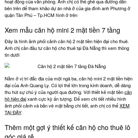
hoạt động của văn phòng. Anh chị có thể ghé qua đường dẫn
bên trên để tham khảo dự án nhà ở của gia đình anh Phương ở
quận Tân Phú – Tp.HCM hình ở trên
Xem mẫu căn hộ mini 2 mặt tiền 7 tầng
Đây là hình ảnh phối cảnh căn hộ 2 mặt tiền hiện đại cho thuê.
Anh chị cần đầu tư căn hộ cho thuê tại Đà Nẵng thì xem thông
tin dưới
Nằm ở vị trí đắc địa của một ngã ba, căn hộ mini 2 mặt tiền hiện
đại của Anh Quang Ly. Có lợi thế lớn trong kinh doanh, dễ dàng
thu hút sự chú ý của người qua đường. Với thiết kế mặt tiền
căn
hộ hiện đại
xanh cực kỳ ấn tượng. Để xem chi tiết nhiều hình
ảnh phối cảnh và bản vẽ mặt bằng chi tiết, anh chị có thể
XEM
TẠI ĐÂY
.
Thêm một gợi ý thiết kế căn hộ cho thuê lô
góc giá rẻ