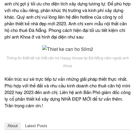
anh chị gợi ý tối ưu cho diện tích xây dựng tương tự. Để phù hợp
với nhu cầu riêng, phân khúc thị trường và kinh phí xây dựng
khác. Quý anh chị vui lòng liên hệ đến hotline của công ty cổ
phần thiết kế nhà đẹp mới 2023. Anh chị xem mẫu nội thất căn
hộ cho thuê Đà Nẵng. Phong cách hiện đại tối ưu tiết kiệm chi
phí anh Khoa ở và hình đại diện như sau
Thông tin thiết kế nội thất căn hộ Happy House tại Đà Nẵng năm ngoái anh
Khoa
Kiến trúc sư sẽ trực tiếp tư vấn những giải pháp thiết thực nhất.
Phù hợp với thế đất và nhu cầu kinh doanh cho thuê căn hộ mini
2022 hay 2023 đến anh chị. Liên hệ anh Bản Phó giám đốc công
ty cổ phần thiết kế xây dựng NHÀ ĐẸP MỚI để tư vấn thêm.
Trân trọng cám ơn.!
About
Latest Posts