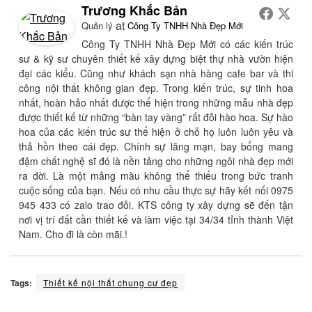
Trương Khắc Bản
at
Quản lý
Công Ty TNHH Nhà Đẹp Mới
Công Ty TNHH Nhà Đẹp Mới có các kiến trúc
sư & kỹ sư chuyên thiết kế xây dựng biệt thự nhà vườn hiện
đại các kiểu. Cũng như khách sạn nhà hàng cafe bar và thi
công nội thất không gian đẹp. Trong kiến trúc, sự tinh hoa
nhất, hoàn hảo nhất được thể hiện trong những mẫu nhà đẹp
được thiết kế từ những “bàn tay vàng” rất đỗi hào hoa. Sự hào
hoa của các kiến trúc sư thể hiện ở chỗ họ luôn luôn yêu và
thả hồn theo cái đẹp. Chính sự lãng mạn, bay bổng mang
đậm chất nghệ sĩ đó là nền tảng cho những ngôi nhà đẹp mới
ra đời. Là một mảng màu không thể thiếu trong bức tranh
cuộc sống của bạn. Nếu có nhu cầu thực sự hãy kết nối 0975
945 433 có zalo trao đỗi. KTS công ty xây dựng sẽ đến tận
nơi vị trí đất cần thiết kế và làm việc tại 34/34 tỉnh thành Việt
Nam. Cho đi là còn mãi.!
Tags:
Thiết kế nội thất chung cư đẹp