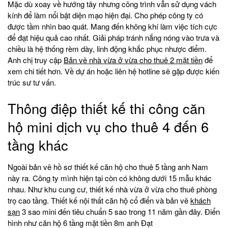
Mặc dù xoay về hướng tây nhưng công trình vẫn sử dụng vách
kính để làm nổi bật diện mạo hiện đại. Cho phép công ty có
được tầm nhìn bao quát. Mang đến không khí làm việc tích cực
để đạt hiệu quả cao nhất. Giải pháp tránh nắng nóng vào trưa và
chiều là hệ thống rèm dày, linh động khắc phục nhược điểm.
Anh chị truy cập
Bản vẽ nhà vừa ở vừa cho thuê 2 mặt tiền
để
xem chi tiết hơn. Về dự án hoặc liên hệ hotline sẽ gặp được kiến
trúc sư tư vấn.
Thông điệp thiết kế thi công căn
hộ mini dịch vụ cho thuê 4 đến 6
tầng khác
Ngoài bản vẽ hồ sơ thiết kế căn hộ cho thuê 5 tầng anh Nam
này ra. Công ty mình hiện tại còn có không dưới 15 mẫu khác
nhau. Như khu cung cư, thiết kế nhà vừa ở vừa cho thuê phòng
trọ cao tầng. Thiết kế nội thất căn hộ cổ điển và bản vẽ
khách
sạn
3 sao mini đến tiêu chuẩn 5 sao trong 11 năm gần đây. Điển
hình như căn hộ 6 tầng mặt tiền 8m anh Đạt