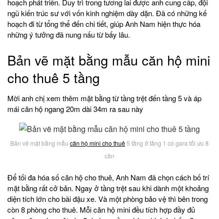
hoạch phát triển. Duy trì trong tương lai được anh cung cấp, đội
ngũ kiến trúc sư với vốn kinh nghiệm dày dặn. Đã có những kế
hoạch đi từ tổng thể đến chi tiết, giúp Anh Nam hiện thực hóa
những ý tưởng đã nung nấu từ bấy lâu.
Bản vẽ mặt bằng mẫu căn hộ mini
cho thuê 5 tầng
Mời anh chị xem thêm mặt bằng từ tầng trệt đến tầng 5 và áp
mái căn hộ ngang 20m dài 34m ra sau này
Bản vẽ mặt bằng mẫu
căn hộ mini cho thuê
5 tầng ở tầng 1 có gara tối ưu 8
căn
Để tối đa hóa số căn hộ cho thuê, Anh Nam đã chọn cách bố trí
mặt bằng rất cở bản. Ngay ở tầng trệt sau khi dành một khoảng
diện tích lớn cho bãi đậu xe. Và một phòng bảo vệ thì bên trong
còn 8 phòng cho thuê. Mỗi căn hộ mini đều tích hợp đầy đủ