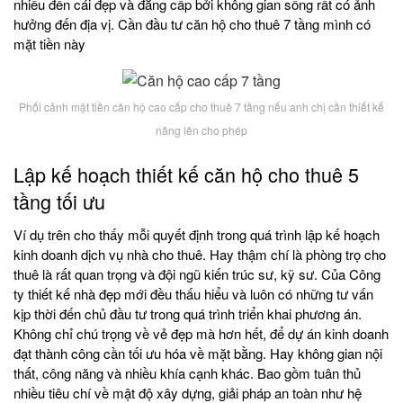
nhiều đến cái đẹp và đẳng cấp bởi không gian sống rất có ảnh
hưởng đến địa vị. Cần đầu tư căn hộ cho thuê 7 tầng mình có
mặt tiền này
Phối cảnh mặt tiền căn hộ cao cấp cho thuê 7 tầng nếu anh chị cần thiết kế
nâng lên cho phép
Lập kế hoạch thiết kế căn hộ cho thuê 5
tầng tối ưu
Ví dụ trên cho thấy mỗi quyết định trong quá trình lập kế hoạch
kinh doanh dịch vụ nhà cho thuê. Hay thậm chí là phòng trọ cho
thuê là rất quan trọng và đội ngũ kiến trúc sư, kỹ sư. Của Công
ty thiết kế nhà đẹp mới đều thấu hiểu và luôn có những tư vấn
kịp thời đến chủ đầu tư trong quá trình triển khai phương án.
Không chỉ chú trọng về vẻ đẹp mà hơn hết, để dự án kinh doanh
đạt thành công cần tối ưu hóa về mặt bằng. Hay không gian nội
thất, công năng và nhiều khía cạnh khác. Bao gồm tuân thủ
nhiều tiêu chí về mật độ xây dựng, giải pháp an toàn như hệ