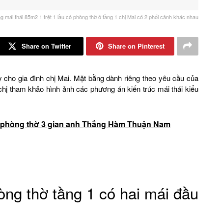
ng mái thái 85m2 1 trệt 1 lầu có phòng thờ ở tầng 1 chị Mai có 2 phối cảnh khác nhau
Share on Twitter
Share on Pinterest
y cho gia đình chị Mai. Mặt bằng dành riêng theo yêu cầu của
chị tham khảo hình ảnh các phương án kiến trúc mái thái kiểu
 1 phòng thờ 3 gian anh Thắng Hàm Thuận Nam
ng thờ tầng 1 có hai mái đầu