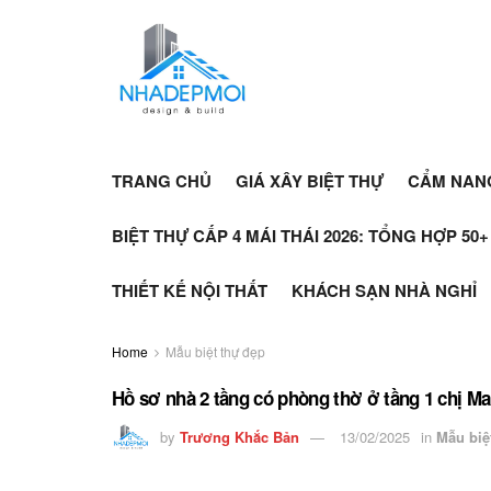
TRANG CHỦ
GIÁ XÂY BIỆT THỰ
CẨM NAN
BIỆT THỰ CẤP 4 MÁI THÁI 2026: TỔNG HỢP 50
THIẾT KẾ NỘI THẤT
KHÁCH SẠN NHÀ NGHỈ
Home
Mẫu biệt thự đẹp
Hồ sơ nhà 2 tầng có phòng thờ ở tầng 1 chị Ma
by
Trương Khắc Bản
13/02/2025
in
Mẫu biệ