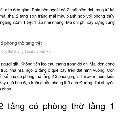
t cấp đơn giản. Phía bên ngoài có 2 mái hiện đại trang trí kẻ
mái thái 2 tầng
sơn trắng mái màu xanh hợp với phong thủy
ngang 7.5m 1 trệt 1 lầu nhẹ nhàng. Mà chi phí xây dựng cũng
òng thờ ở tầng 1 mái thái chị Mai
người già. Không tiện leo cầu thang trong đó chị Mai đến công
 trúc
nhà mái ngói 2 tầng
ở quê xây trên đất hình vuông. Còn
t kế nhà có phòng thờ tầng 2 3 phòng ngủ. Thì xem thêm kiểu
Hà. Hay nhà bên đạo không cần phòng thờ anh Đương. Tại chuyên
à chọn
 2 tầng có phòng thờ tầng 1