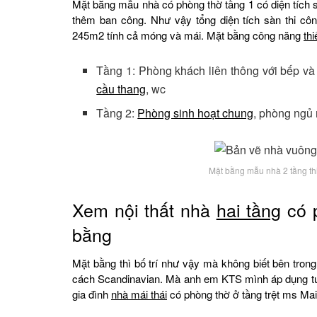
Mặt bằng mẫu nhà có phòng thờ tầng 1 có diện tích 
thêm ban công. Như vậy tổng diện tích sàn thi cô
245m2 tính cả móng và mái. Mặt bằng công năng
thi
Tầng 1: Phòng khách liên thông với bếp và
cầu thang
, wc
Tầng 2:
Phòng sinh hoạt chung
, phòng ngủ
Mặt bằng mẫu nhà 2 tầng thiế
Xem nội thất nhà
hai tầng
có p
bằng
Mặt bằng thì bố trí như vậy mà không biết bên trong
cách Scandinavian. Mà anh em KTS mình áp dụng tư 
gia đình
nhà mái thái
có phòng thờ ở tầng trệt ms Mai