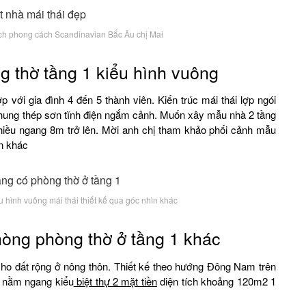
hách phong cách Scandinavian Bắc Âu chị Mai
 thờ tầng 1 kiểu hình vuông
p với gia đình 4 đến 5 thành viên. Kiến trúc mái thái lợp ngói
khung thép sơn tĩnh điện ngắm cảnh. Muốn xây mẫu nhà 2 tầng
 chiều ngang 8m trở lên. Mời anh chị tham khảo phối cảnh mẫu
ìn khác
 hình vuông mái thái thiết kế qua góc nhìn khác
hòng phòng thờ ở tầng 1 khác
o đất rộng ở nông thôn. Thiết kế theo hướng Đông Nam trên
t nằm ngang kiểu
biệt thự 2 mặt tiền
diện tích khoảng 120m2 1