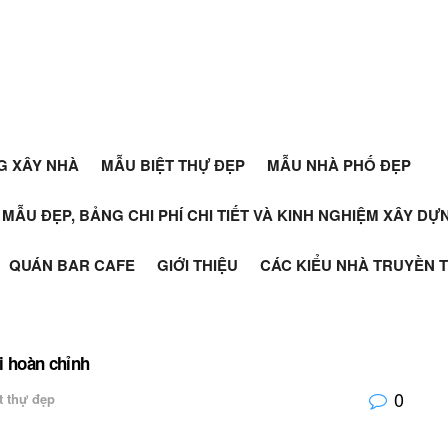
G XÂY NHÀ
MẪU BIỆT THỰ ĐẸP
MẪU NHÀ PHỐ ĐẸP
+ MẪU ĐẸP, BẢNG CHI PHÍ CHI TIẾT VÀ KINH NGHIỆM XÂY D
QUÁN BAR CAFE
GIỚI THIỆU
CÁC KIỂU NHÀ TRUYỀN 
i hoàn chỉnh
0
t thự đẹp