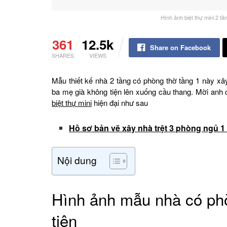
Hình ảnh biệt thự mini 2 tầ
361
12.5k
Share on Facebook
SHARES
VIEWS
Mẫu thiết kế nhà 2 tầng có phòng thờ tầng 1 này xâ
ba mẹ già không tiện lên xuống cầu thang. Mời anh 
biệt thự mini
hiện đại như sau
Hồ sơ bản vẽ xây nhà trệt 3 phòng ngủ
Nội dung
Hình ảnh mẫu nhà có phò
tiên