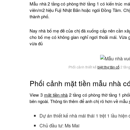
Mẫu nhà 2 tầng có phòng thờ tầng 1 có kiến trúc má
viên/m2 hiệu Fuji Nhật Bản hoặc ngói Đồng Tâm. Chị 
thành phố.
Nay nhà bố mẹ đẻ của chị đã xuống cấp nên cần x
cho bố mẹ có không gian nghỉ ngơi thoải mái. Vừa g
vừa đủ
Phối cảnh thiết kế
biệt thự tân cổ
2 tầng
Phối cảnh mặt tiền mẫu nhà có
View 3
mặt tiền nhà
2 tầng có phòng thờ tầng 1 phố
bên ngoài. Thông tin thêm để anh chị rõ hơn về mẫu
Dự án thiết kế nhà mái thái 1 trệt 1 lầu hiện
Chủ đầu tư: Ms Mai