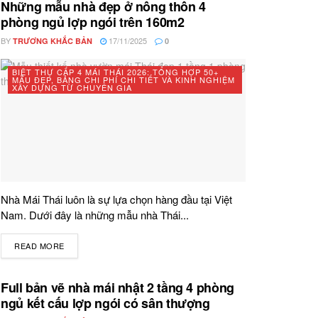
Những mẫu nhà đẹp ở nông thôn 4
phòng ngủ lợp ngói trên 160m2
BY
17/11/2025
TRƯƠNG KHẮC BẢN
0
BIỆT THỰ CẤP 4 MÁI THÁI 2026: TỔNG HỢP 50+
MẪU ĐẸP, BẢNG CHI PHÍ CHI TIẾT VÀ KINH NGHIỆM
XÂY DỰNG TỪ CHUYÊN GIA
Nhà Mái Thái luôn là sự lựa chọn hàng đầu tại Việt
Nam. Dưới đây là những mẫu nhà Thái...
READ MORE
DETAILS
Full bản vẽ nhà mái nhật 2 tầng 4 phòng
ngủ kết cấu lợp ngói có sân thượng