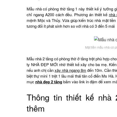
Mẫu nhà có phòng thờ tầng 1 này thiết kế ý tưởng giậ
chỉ ngang A200 cách đều. Phương án thiết kế
nhà 
mệnh Mộc và Thủy. Vừa giúp kiến trúc nhà mặt tiền 
tương đối ít phát sinh hơn so với nhà có 3 đến 5 mái
Mặt tiền mẫu nhà có ph
Mẫu nhà 2 tầng có phòng thờ ở tầng trệt phù hợp cho 
ty NHÀ ĐẸP MỚI nhờ thiết kế xây cho ba mẹ. Kiến
nếu anh chị cần
xây nhà ngang 8m
đến 10m. Cần thiế
biệt thự mini 1 trệt 1 lầu mái thái tân cổ điển Ms 
mục
nhà đẹp 2 tầng
bấm vào link in đậm để xem m
Thông tin thiết kế nhà
thêm