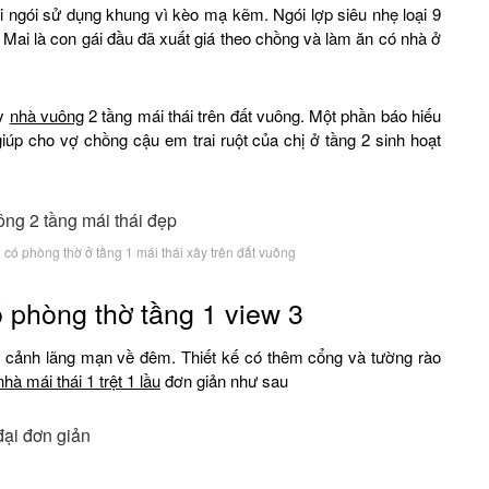
i ngói sử dụng khung vì kèo mạ kẽm. Ngói lợp siêu nhẹ loại 9
Mai là con gái đầu đã xuất giá theo chồng và làm ăn có nhà ở
ây
nhà vuông
2 tầng mái thái trên đất vuông. Một phần báo hiếu
iúp cho vợ chồng cậu em trai ruột của chị ở tầng 2 sinh hoạt
 có phòng thờ ở tầng 1 mái thái xây trên đất vuông
 phòng thờ tầng 1 view 3
i cảnh lãng mạn về đêm. Thiết kế có thêm cổng và tường rào
nhà mái thái 1 trệt 1 lầu
đơn giản như sau
 đại đơn giản