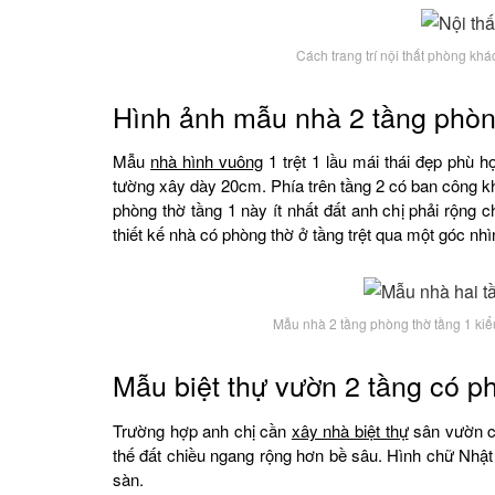
Cách trang trí nội thất phòng k
Hình ảnh mẫu nhà 2 tầng phòng
Mẫu
nhà hình vuông
1 trệt 1 lầu mái thái đẹp phù hợ
tường xây dày 20cm. Phía trên tầng 2 có ban công 
phòng thờ tầng 1 này ít nhất đất anh chị phải rộng
thiết kế nhà có phòng thờ ở tầng trệt qua một góc nh
Mẫu nhà 2 tầng phòng thờ tầng 1 kiểu
Mẫu biệt thự vườn 2 tầng có p
Trường hợp anh chị cần
xây nhà biệt thự
sân vườn ch
thế đất chiều ngang rộng hơn bề sâu. Hình chữ Nhậ
sàn.