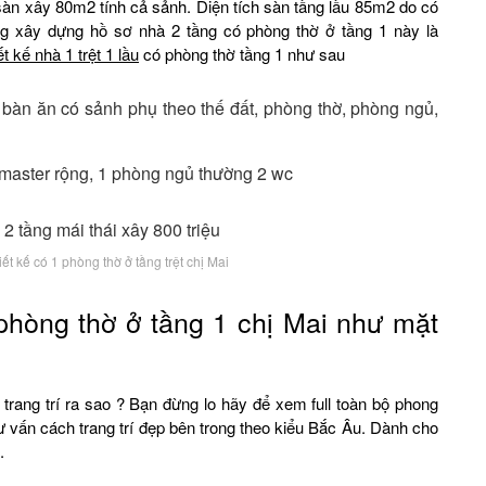
sàn xây 80m2 tính cả sảnh. Diện tích sàn tầng lầu 85m2 do có
ng xây dựng hồ sơ nhà 2 tầng có phòng thờ ở tầng 1 này là
ết kế nhà 1 trệt 1 lầu
có phòng thờ tầng 1 như sau
 bàn ăn có sảnh phụ theo thế đất, phòng thờ, phòng ngủ,
 master rộng, 1 phòng ngủ thường 2 wc
t kế có 1 phòng thờ ở tầng trệt chị Mai
hòng thờ ở tầng 1 chị Mai như mặt
 trang trí ra sao ? Bạn đừng lo hãy để xem full toàn bộ phong
vấn cách trang trí đẹp bên trong theo kiểu Bắc Âu. Dành cho
.