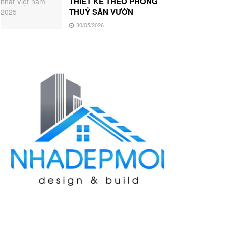
THIẾT KẾ THEO PHONG
THUỶ SÂN VƯỜN
30/05/2026