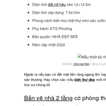
Diện tích
đất nở hậu
xéo 12×12.5m
Diện tích xây dựng: 7.5x10m
Phong cách kiến trúc biệt thự mini sân vườn
Phụ trách: KTS Phương
Bản quyền: NHÀ ĐẸP MỚI
Năm cập nhật 2022
Mặt tiền
nhà mái thái
2 tầng có ph
Ngoài ra nếu bạn có đất mặt tiền rộng ngang 8m h
sân thượng. Hay chọn các mẫu
biệt thự đẹp
mới nh
trúc sư chúng tôi
Bản vẽ nhà 2 tầng
có phòng th