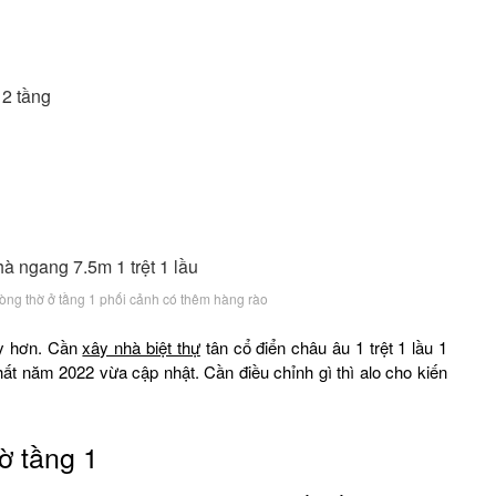
 2 tầng
òng thờ ở tầng 1 phối cảnh có thêm hàng rào
ay hơn. Cần
xây nhà biệt thự
tân cổ điển châu âu 1 trệt 1 lầu 1
ất năm 2022 vừa cập nhật. Cần điều chỉnh gì thì alo cho kiến
ờ tầng 1