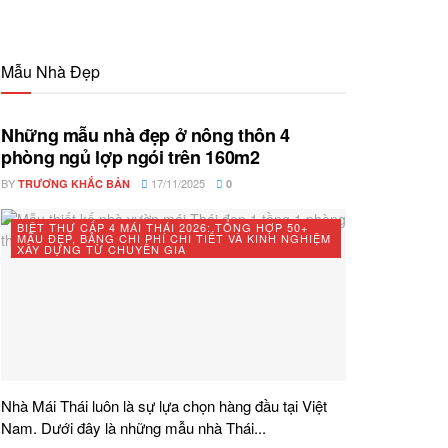
Mẫu Nhà Đẹp
Những mẫu nhà đẹp ở nông thôn 4
phòng ngủ lợp ngói trên 160m2
BY
17/11/2025
TRƯƠNG KHẮC BẢN
0
BIỆT THỰ CẤP 4 MÁI THÁI 2026: TỔNG HỢP 50+
MẪU ĐẸP, BẢNG CHI PHÍ CHI TIẾT VÀ KINH NGHIỆM
XÂY DỰNG TỪ CHUYÊN GIA
Nhà Mái Thái luôn là sự lựa chọn hàng đầu tại Việt
Nam. Dưới đây là những mẫu nhà Thái...