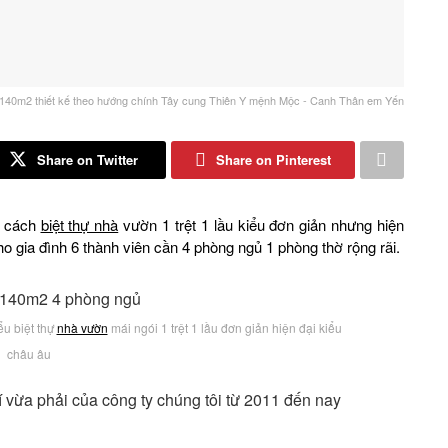
 140m2 thiết kế theo hướng chính Tây cung Thiên Y mệnh Mộc - Canh Thân em Yến
Share on Twitter
Share on Pinterest
g cách
biệt thự nhà
vườn 1 trệt 1 lầu kiểu đơn giản nhưng hiện
o gia đình 6 thành viên cần 4 phòng ngủ 1 phòng thờ rộng rãi.
u biệt thự
nhà vườn
mái ngói 1 trệt 1 lầu đơn giản hiện đại kiểu
châu âu
í vừa phải của công ty chúng tôi từ 2011 đến nay