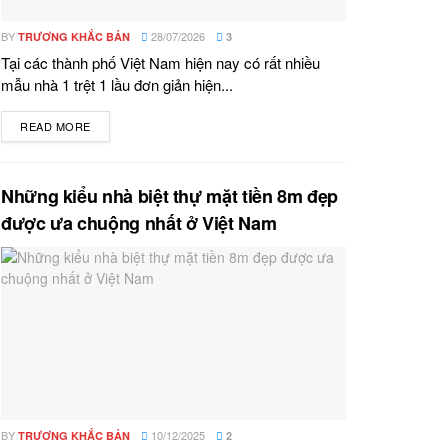
BY
28/07/2026
TRƯƠNG KHẮC BẢN
3
Tại các thành phố Việt Nam hiện nay có rất nhiều
mẫu nhà 1 trệt 1 lầu đơn giản hiện...
READ MORE
DETAILS
Những kiểu nhà biệt thự mặt tiền 8m đẹp
được ưa chuộng nhất ở Việt Nam
BY
10/12/2025
TRƯƠNG KHẮC BẢN
2