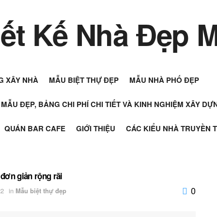
G XÂY NHÀ
MẪU BIỆT THỰ ĐẸP
MẪU NHÀ PHỐ ĐẸP
+ MẪU ĐẸP, BẢNG CHI PHÍ CHI TIẾT VÀ KINH NGHIỆM XÂY D
QUÁN BAR CAFE
GIỚI THIỆU
CÁC KIỂU NHÀ TRUYỀN 
 đơn giản rộng rãi
0
22
in
Mẫu biệt thự đẹp