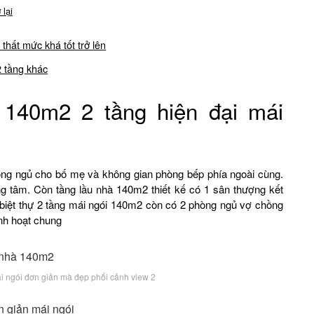
 lại
thất mức khá tốt trở lên
2 tầng khác
 140m2 2 tầng hiện đại mái
hòng ngủ cho bố mẹ và không gian phòng bếp phía ngoài cùng.
ng tâm. Còn tầng lầu nhà 140m2 thiết kế có 1 sân thượng kết
biệt thự 2 tầng mái ngói 140m2 còn có 2 phòng ngủ vợ chồng
nh hoạt chung
i ngói đơn giản mà đẹp phối cảnh view 2
 giản mái ngói