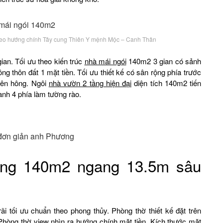
heo hướng chính Tây cung Thiên Y mệnh Mộc – Canh Thân
ian. Tối ưu theo kiến trúc
nhà mái ngói
140m2 3 gian có sảnh
ng thôn đất 1 mặt tiền. Tối ưu thiết kế có sân rộng phía trước
bên hông. Ngôi
nhà vườn 2 tầng hiện đại
diện tích 140m2 tiến
nh 4 phía làm tường rào.
 đơn giản anh Phương
ầng 140m2 ngang 13.5m sâu
i tối ưu chuẩn theo phong thủy. Phòng thờ thiết kế đặt trên
hòng thờ view nhìn ra hướng chính mặt tiền. Kích thước mặt