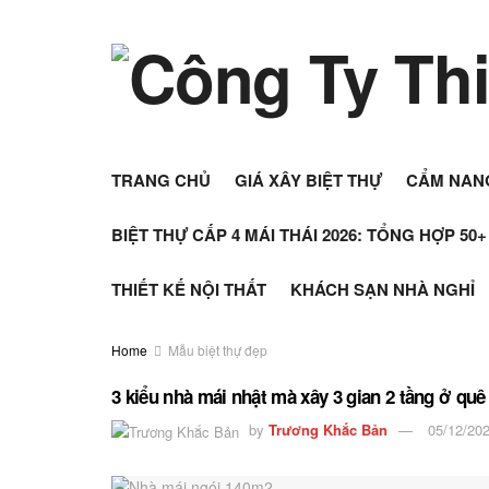
TRANG CHỦ
GIÁ XÂY BIỆT THỰ
CẨM NAN
BIỆT THỰ CẤP 4 MÁI THÁI 2026: TỔNG HỢP 50
THIẾT KẾ NỘI THẤT
KHÁCH SẠN NHÀ NGHỈ
Home
Mẫu biệt thự đẹp
3 kiểu nhà mái nhật mà xây 3 gian 2 tầng ở quê
by
Trương Khắc Bản
05/12/20