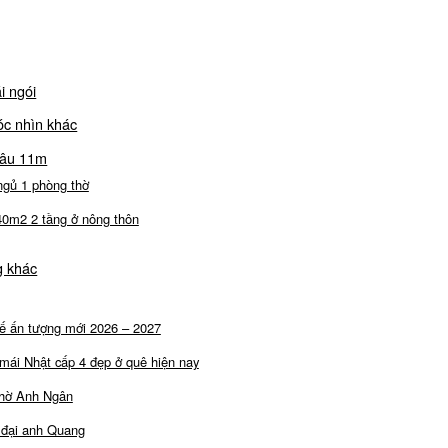
i ngói
óc nhìn khác
sâu 11m
ngủ 1 phòng thờ
40m2 2 tầng ở nông thôn
g khác
 tế ấn tượng mới 2026 – 2027
 mái Nhật cấp 4 đẹp ở quê hiện nay
thờ Anh Ngân
 đại anh Quang