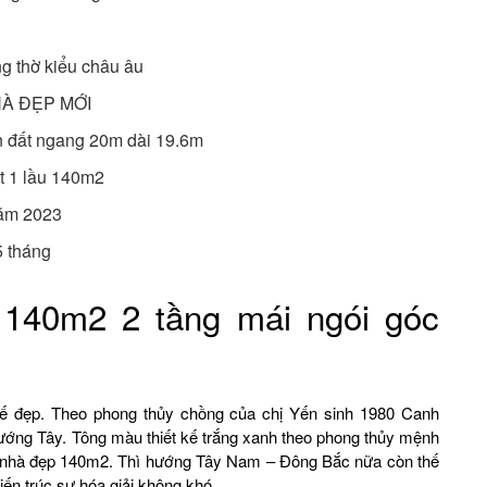
ng thờ kiểu châu âu
NHÀ ĐẸP MỚI
ên đất ngang 20m dài 19.6m
ệt 1 lầu 140m2
năm 2023
5 tháng
140m2 2 tầng mái ngói góc
 kế đẹp. Theo phong thủy chồng của chị Yến sinh 1980 Canh
ướng Tây. Tông màu thiết kế trắng xanh theo phong thủy mệnh
ây nhà đẹp 140m2. Thì hướng Tây Nam – Đông Bắc nữa còn thế
ến trúc sư hóa giải không khó.