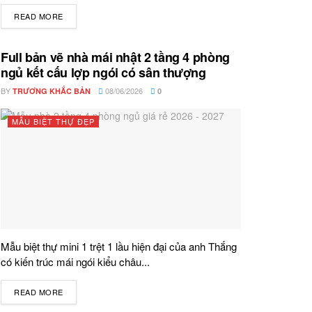
READ MORE
DETAILS
Full bản vẽ nhà mái nhật 2 tầng 4 phòng
ngủ kết cấu lợp ngói có sân thượng
BY
08/06/2026
TRƯƠNG KHẮC BẢN
0
MẪU BIỆT THỰ ĐẸP
Mẫu biệt thự mini 1 trệt 1 lầu hiện đại của anh Thắng
có kiến trúc mái ngói kiểu châu...
READ MORE
DETAILS