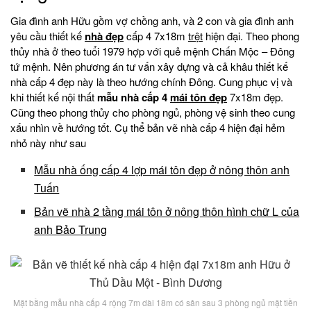
Gia đình anh Hữu gồm vợ chồng anh, và 2 con và gia đình anh
yêu cầu thiết kế
nhà đẹp
cấp 4 7x18m
trệt
hiện đại. Theo phong
thủy nhà ở theo tuổi 1979 hợp với quẻ mệnh Chấn Mộc – Đông
tứ mệnh. Nên phương án tư vấn xây dựng và cả khâu thiết kế
nhà cấp 4 đẹp này là theo hướng chính Đông. Cung phục vị và
khi thiết kế nội thất
mẫu nhà cấp 4
mái tôn đẹp
7x18m đẹp.
Cũng theo phong thủy cho phòng ngủ, phòng vệ sinh theo cung
xấu nhìn về hướng tốt. Cụ thể bản vẽ nhà cấp 4 hiện đại hẻm
nhỏ này như sau
Mẫu nhà ống cấp 4 lợp mái tôn đẹp ở nông thôn anh
Tuấn
Bản vẽ nhà 2 tầng mái tôn ở nông thôn hình chữ L của
anh Bảo Trung
Mặt bằng mẫu nhà cấp 4 rộng 7m dài 18m có sân sau 3 phòng ngủ mặt tiền