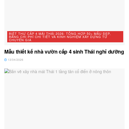
BIỆT THỰ CẤP 4 MÁI THÁI 2026: TỔNG HỢP 50+ MẪU ĐẸP,
BẢNG CHI PHÍ CHI TIẾT VÀ KINH NGHIỆM XÂY DỰNG TỪ
CHUYÊN GIA
Mẫu thiết kế nhà vườn cấp 4 sinh Thái nghỉ dưỡng
13/04/2026