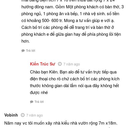
hướng đông nam. Gồm Một phòng khách có bàn thờ, 3
phòng ngủ, 1 phòng ăn và bếp, 1 nhà vệ sinh. số tiền
có khoảng 500- 600 tr. Mong a tư vấn giúp e với ạ.
Cách bố trí các phòng để dễ trang trí và bàn thờ ở
phòng khách e để giữa gian hay để phía phòng lồi tiện
hơn.
Trả lời
Kiến Trúc Sư
7 năm ago
Chào bạn Kiên. Bạn alo để tư vấn trực tiếp qua
điện thoại cho rõ chứ cách bố trí các phòng kích
thước không gian dài lắm nói qua đây không hết
được nhé
Trả lời
Vobinh
7 năm ago
Năm nay vc tôi muốn xây nhà kiểu nhà vườn rộng 7m x18m.