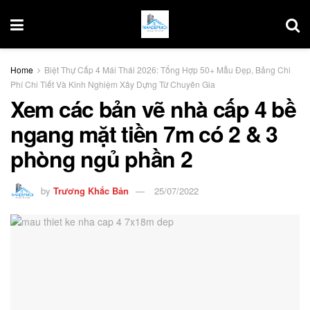
Home
Biệt Thự Cấp 4 Mái Thái 2026: Tổng Hợp 50+ Mẫu Đẹp, Bảng Chi
Phí Chi Tiết Và Kinh Nghiệm Xây Dựng Từ Chuyên Gia
Xem các bản vẽ nhà cấp 4 bề
ngang mặt tiền 7m có 2 & 3
phòng ngủ phần 2
by
Trương Khắc Bản
25/07/2022