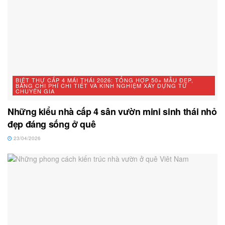
BIỆT THỰ CẤP 4 MÁI THÁI 2026: TỔNG HỢP 50+ MẪU ĐẸP,
BẢNG CHI PHÍ CHI TIẾT VÀ KINH NGHIỆM XÂY DỰNG TỪ
CHUYÊN GIA
Những kiểu nhà cấp 4 sân vườn mini sinh thái nhỏ
đẹp đáng sống ở quê
23/04/2026