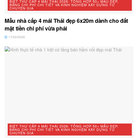
BIỆT THỰ CẤP 4 MÁI THÁI 2026: TỔNG HỢP 50+ MẪU ĐẸP,
BẢNG CHI PHÍ CHI TIẾT VÀ KINH NGHIỆM XÂY DỰNG TỪ
CHUYÊN GIA
Mẫu nhà cấp 4 mái Thái đẹp 6x20m dành cho đất
mặt tiền chi phí vừa phải
17/03/2026
BIỆT THỰ CẤP 4 MÁI THÁI 2026: TỔNG HỢP 50+ MẪU ĐẸP,
BẢNG CHI PHÍ CHI TIẾT VÀ KINH NGHIỆM XÂY DỰNG TỪ
CHUYÊN GIA