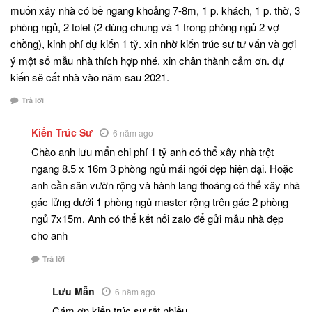
muốn xây nhà có bề ngang khoảng 7-8m, 1 p. khách, 1 p. thờ, 3
phòng ngủ, 2 tolet (2 dùng chung và 1 trong phòng ngủ 2 vợ
chồng), kinh phí dự kiến 1 tỷ. xin nhờ kiến trúc sư tư vấn và gợi
ý một số mẫu nhà thích hợp nhé. xin chân thành cảm ơn. dự
kiến sẽ cất nhà vào năm sau 2021.
Trả lời
Kiến Trúc Sư
6 năm ago
Chào anh lưu mẩn chi phí 1 tỷ anh có thể xây nhà trệt
ngang 8.5 x 16m 3 phòng ngủ mái ngói đẹp hiện đại. Hoặc
anh cần sân vườn rộng và hành lang thoáng có thể xây nhà
gác lửng dưới 1 phòng ngủ master rộng trên gác 2 phòng
ngủ 7x15m. Anh có thể kết nối zalo để gửi mẫu nhà đẹp
cho anh
Trả lời
Lưu Mẫn
6 năm ago
Cám ơn kiến trúc sư rất nhiều