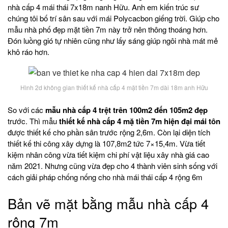
nhà cấp 4 mái thái 7x18m nanh Hữu. Anh em kiến trúc sư
chúng tôi bố trí sân sau với mái Polycacbon giếng trời. Giúp cho
mẫu nhà phố đẹp mặt tiền 7m này trở nên thông thoáng hơn.
Đón luồng gió tự nhiên cũng như lấy sáng giúp ngôi nhà mát mẻ
khô ráo hơn.
Hình 2d không gian thiết kế nhà cấp 4 mặt tiền 7m dài 18m anh Hữu
So với các
mẫu nhà cấp 4 trệt trên 100m2 đến 105m2 đẹp
trước. Thì mẫu
thiết kế nhà cấp 4 mặ tiền 7m hiện đại mái tôn
được thiết kế cho phần sân trước rộng 2,6m. Còn lại diện tích
thiết kế thi công xây dựng là 107,8m2 tức 7×15,4m. Vừa tiết
kiệm nhân công vừa tiết kiệm chi phí vật liệu xây nhà giá cao
năm 2021. Nhưng cũng vừa đẹp cho 4 thành viên sinh sống với
cách giải pháp chống nống cho nhà mái thái cấp 4 rộng 6m
Bản vẽ mặt bằng mẫu nhà cấp 4
rộng 7m