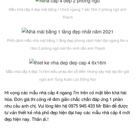
Mẫu nhà cấp 4 đẹp mái bằng 110m2 ngang 7 dài 16m 3 phòng ngủ anh
Thanh
Phối cảnh mẫu nhà mái bằng 1 tầng đẹp phong cách hiện đại ngang 8m x
16m 2 phòng ngủ mái tôn xinh xắn anh Thanh
Mẫu nhà cấp 4 đẹp 7x16m kiểu pháp tân cổ điển nhưng xây mái lợp tôn giả
ngói anh Tùng Xuân Lộc Đồng Nai
Hi vọng các mẫu nhà cấp 4 ngang 7m trên có mặt tiền khá hài
hòa. Đơn giá thi công rẻ đơn giản chắc chắn đáp ứng 1 phần
nhu cầu anh chị. Vui lòng liên hệ 0975 945 433 Mr Bản để được
tư vấn thiết kế nhà phố đẹp hiện đại hay các mẫu nhà cấp 4 mới
đẹp hiện nay. Thân ái.!