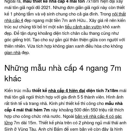
Ngoài ra,
mẫu thiết kế nhà cấp 4 mái tôn
7x18m hiện đại xây
mái tôn giả ngói đỏ 2021. Nhưng đơn giản giả ngói này còn thiết
kế 1 phòng tắm và vệ sinh chung cho cả gia đình. Trong
nội thất
nhà cấp 4
đẹp ngang mặt tiền 7m anh Hữu.. Xây giá rẻ nên kiến
trúc sư chúng tôi bố trí một sân
tiểu cảnh sân vườn
khô xanh
đẹp. Để tận dụng khoảng diện tích chân cầu thang cũng như
góc giếng trời. Tạo cho sự gần gũi thân thiện giữa con người với
thiên nhiên. Vừa tích hợp không gian xanh điều hòa cho không
gian nhà
đẹp.
Những mẫu nhà cấp 4 ngang 7m
khác
Kiến trúc mẫu
thiết kế
nhà cấp 4 hiện đại
diện tích 7x18m
mái
thái tôn giả ngói thích hợp với gia đình 5 5 thành viên. Hình ảnh
rất tinh tế và trang nhã. Kinh phí thiết kế thi công cho
mẫu nhà
cấp 4 mái thái
hẻm 7m
này khoảng 500 đến 550 triệu rất thích
hợp cho công chức nhà nước. Ngoài
bản vẽ nhà cấp 4 có gác
lửng
7m dài 15m. Thiết kế phía trên có 2 phòng ngủ mái thái anh
Sinh ở Vũng Tàu. Anh chị Bấm để xem bản vẽ còn đây là hình