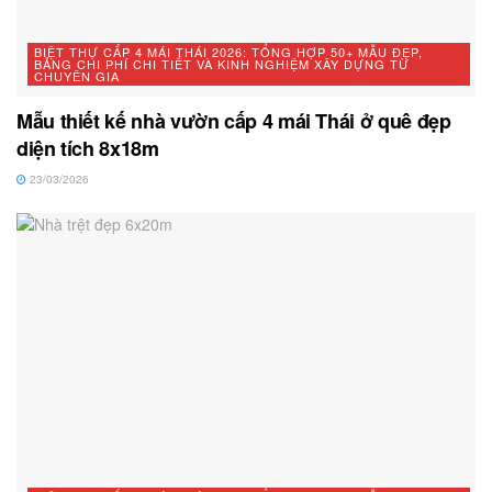
BIỆT THỰ CẤP 4 MÁI THÁI 2026: TỔNG HỢP 50+ MẪU ĐẸP,
BẢNG CHI PHÍ CHI TIẾT VÀ KINH NGHIỆM XÂY DỰNG TỪ
CHUYÊN GIA
Mẫu thiết kế nhà vườn cấp 4 mái Thái ở quê đẹp
diện tích 8x18m
23/03/2026