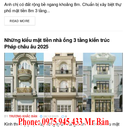
Anh chị có đất rộng bề ngang khoảng 8m. Chuẩn bị xây biệt thự
phố mặt tiền 8m 3 tầng...
READ MORE
DETAILS
Những kiểu mặt tiền nhà ống 3 tầng kiến trúc
Pháp châu âu 2025
BY
TRƯƠNG KHẮC BẢN
08/12/2025
8
Kinh thưc quý vị.! Nay công ty bổ sung thêm mới các kiểu mặt