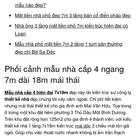
mẫu nào đẹp?
Mặt tiền nhà phố đẹp 7m 3 tầng bán cổ điển pháp đẹp
Nhà ống 3 tầng mặt tiền phố 7m kiến trúc hiện đại cô
Loan
Mẫu nhà phố mặt tiền 7m 2 tầng 1 tum sân thượng
đẹp chị Bé Sa Đéc
Phối cảnh mẫu nhà cấp 4 ngang
7m dài 18m mái thái
Mẫu nhà cấp 4 hiện đại
7x18m
đẹp này do kiến trúc sư công ty
thiết kế nhà
đẹp chúng tôi xây năm ngoái. Chi phí tiết kiệm
nhưng mái thái thiết kế cho gia đình anh Mai Văn Hữu. Tọa trong
ở trong một khu đất hẻm phường 3 Thủ Dầu Một Bình Dương.
Trên khu đất rộng hơn 125m2 cho gia đình 4 thành viên. với kiểu
thiết kế nhà 1 tầng 7x18m kiến trúc
mái dốc
2 chiều mái tôn giả
ngói. Giúp cho việc thoát nước nhanh không bị ẩm trần thạch