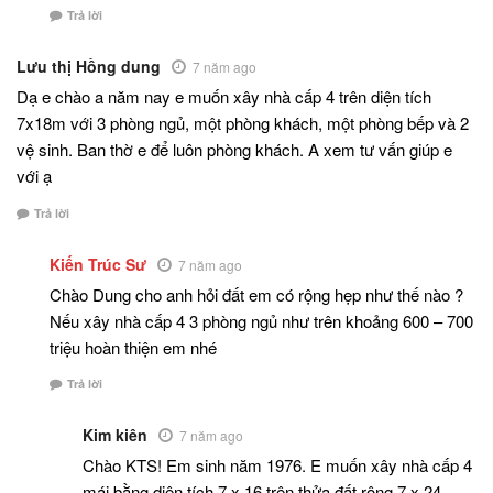
Trả lời
Lưu thị Hồng dung
7 năm ago
Dạ e chào a năm nay e muốn xây nhà cấp 4 trên diện tích
7x18m với 3 phòng ngủ, một phòng khách, một phòng bếp và 2
vệ sinh. Ban thờ e để luôn phòng khách. A xem tư vấn giúp e
với ạ
Trả lời
Kiến Trúc Sư
7 năm ago
Chào Dung cho anh hỏi đất em có rộng hẹp như thế nào ?
Nếu xây nhà cấp 4 3 phòng ngủ như trên khoảng 600 – 700
triệu hoàn thiện em nhé
Trả lời
Kim kiên
7 năm ago
Chào KTS! Em sinh năm 1976. E muốn xây nhà cấp 4
mái bằng diện tích 7 x 16 trên thửa đất rộng 7 x 24