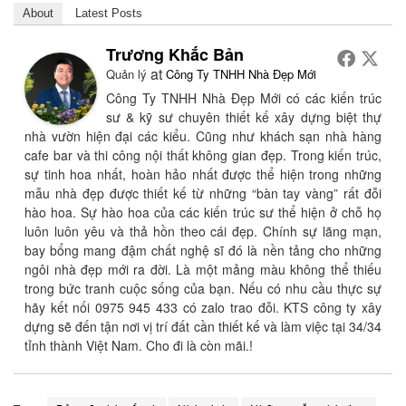
About
Latest Posts
Trương Khắc Bản
at
Quản lý
Công Ty TNHH Nhà Đẹp Mới
Công Ty TNHH Nhà Đẹp Mới có các kiến trúc
sư & kỹ sư chuyên thiết kế xây dựng biệt thự
nhà vườn hiện đại các kiểu. Cũng như khách sạn nhà hàng
cafe bar và thi công nội thất không gian đẹp. Trong kiến trúc,
sự tinh hoa nhất, hoàn hảo nhất được thể hiện trong những
mẫu nhà đẹp được thiết kế từ những “bàn tay vàng” rất đỗi
hào hoa. Sự hào hoa của các kiến trúc sư thể hiện ở chỗ họ
luôn luôn yêu và thả hồn theo cái đẹp. Chính sự lãng mạn,
bay bổng mang đậm chất nghệ sĩ đó là nền tảng cho những
ngôi nhà đẹp mới ra đời. Là một mảng màu không thể thiếu
trong bức tranh cuộc sống của bạn. Nếu có nhu cầu thực sự
hãy kết nối 0975 945 433 có zalo trao đỗi. KTS công ty xây
dựng sẽ đến tận nơi vị trí đất cần thiết kế và làm việc tại 34/34
tỉnh thành Việt Nam. Cho đi là còn mãi.!