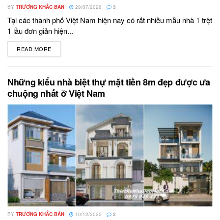
BY
TRƯƠNG KHẮC BẢN
28/07/2026
3
Tại các thành phố Việt Nam hiện nay có rất nhiều mẫu nhà 1 trệt
1 lầu đơn giản hiện...
READ MORE
DETAILS
Những kiểu nhà biệt thự mặt tiền 8m đẹp được ưa
chuộng nhất ở Việt Nam
BY
TRƯƠNG KHẮC BẢN
10/12/2025
2