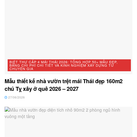
BIỆT THỰ CẤP 4 MÁI THÁI 2026: TỔNG HỢP 50+ MẪU ĐẸP,
BẢNG CHI PHÍ CHI TIẾT VÀ KINH NGHIỆM XÂY DỰNG TỪ
CHUYÊN GIA
Mẫu thiết kế nhà vườn trệt mái Thái đẹp 160m2
chú Tỵ xây ở quê 2026 – 2027
27/06/2026