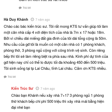
Trả lời
Hà Duy Khánh
7 năm ago
Chào các bác kiến trúc sư. Tôi rất mong KTS tư vấn giúp tôi làm
một căn nhà cấp 4 với diện tích của nhà là 7m x 17 hoặc 18m.
Bởi vì chiều dài miếng đất gia đình của tôi dài tổng cộng là 50m.
Nhu cầu của gđ tôi là muốn có một căn nhà có 1 phòng khách,
phòng thờ, 3 phòng ngủ cộng với công trình vệ sinh. Còn riêng
bếp thì tôi sẽ làm riêng biệt ra phía sau nhà. Kinh phí dự tính của
gđ hiện nay chỉ có thể lo được tối đa khoảng 450 đến 500 triệu.
Tôi sinh sống tại tp Lai Châu, tỉnh Lai châu. Cảm ơn KTS nhiều.
Trả lời
Kiến Trúc Sư
7 năm ago
Chào bạn Khánh nếu xây nhà 7×17 3 phòng ngủ 1 phòng
thờ khách bếp chi phí 500 triệu thì xây nhà mái bằng hiện
đại nhé bạn