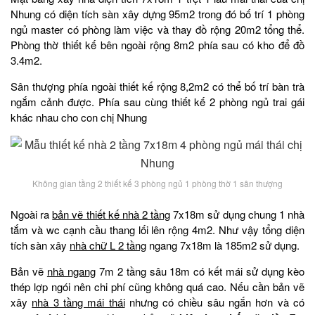
Nhung có diện tích sàn xây dựng 95m2 trong đó bố trí 1 phòng
ngủ master có phòng làm việc và thay đồ rộng 20m2 tổng thể.
Phòng thờ thiết kế bên ngoài rộng 8m2 phía sau có kho để đồ
3.4m2.
Sân thượng phía ngoài thiết kế rộng 8,2m2 có thể bố trí bàn trà
ngắm cảnh được. Phía sau cùng thiết kế 2 phòng ngủ trai gái
khác nhau cho con chị Nhung
Không gian tầng 2 thiết kế 3 phòng ngủ 1 phòng thờ 1 sân thượng
Ngoài ra
bản vẽ thiết kế nhà 2 tầng
7x18m sử dụng chung 1 nhà
tắm và wc cạnh cầu thang lối lên rộng 4m2. Như vậy tổng diện
tích sàn xây
nhà chữ L 2 tầng
ngang 7x18m là 185m2 sử dụng.
Bản vẽ
nhà ngang
7m 2 tầng sâu 18m có kết mái sử dụng kèo
thép lợp ngói nên chi phí cũng không quá cao. Nếu cần bản vẽ
xây
nhà 3 tầng mái thái
nhưng có chiều sâu ngắn hơn và có