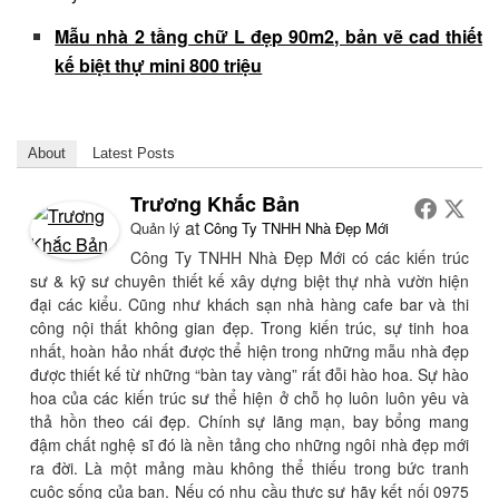
Mẫu nhà 2 tầng chữ L đẹp 90m2, bản vẽ cad thiết
kế biệt thự mini 800 triệu
About
Latest Posts
Trương Khắc Bản
at
Quản lý
Công Ty TNHH Nhà Đẹp Mới
Công Ty TNHH Nhà Đẹp Mới có các kiến trúc
sư & kỹ sư chuyên thiết kế xây dựng biệt thự nhà vườn hiện
đại các kiểu. Cũng như khách sạn nhà hàng cafe bar và thi
công nội thất không gian đẹp. Trong kiến trúc, sự tinh hoa
nhất, hoàn hảo nhất được thể hiện trong những mẫu nhà đẹp
được thiết kế từ những “bàn tay vàng” rất đỗi hào hoa. Sự hào
hoa của các kiến trúc sư thể hiện ở chỗ họ luôn luôn yêu và
thả hồn theo cái đẹp. Chính sự lãng mạn, bay bổng mang
đậm chất nghệ sĩ đó là nền tảng cho những ngôi nhà đẹp mới
ra đời. Là một mảng màu không thể thiếu trong bức tranh
cuộc sống của bạn. Nếu có nhu cầu thực sự hãy kết nối 0975