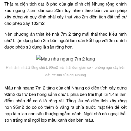
Thật ra diện tích đất lô phố của gia đình chị Nhung rộng chính
xác ngang 7.5m dài sâu 20m tuy nhiên theo bản vẽ xin phép
xây dựng và quy định phải xây thụt vào 2m diện tích đất thổ cư
cho phép xây 102m2.
Nên phương án thiết kế nhà 7m 2 tầng
mái thái
theo kiểu hình
chữ L tận dụng luôn 2m bên ngoài làm sân kết hợp với 3m chính
được phép sử dụng là sân rộng hơn.
Hình ảnh nhà 2 tầng chữ L 90m2 mái thái đơn giản có 4 phòng ngủ xây trên
đất 7x18m của chị Nhung
Mẫu
nhà ngang
7m 2
tầng của chị Nhung có diện tích xây dựng
90m2 do trừ bên hông sảnh chữ L phía bên trái thụt lùi 1.4m làm
điểm nhấn để xe ô tô rộng rãi. Tầng lầu có diện tích xây rộng
hơn 95m2 do có đổ thêm ô văng ra phía trước mặt tiền để kết
hợp làm lan can sân thượng ngắm cảnh. Ngôi nhà có ngoại thất
sơn trắng mái ngói lợp màu xanh đen bền màu.