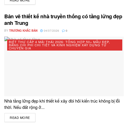
Bản vẽ thiết kế nhà truyền thống có tầng lửng đẹp
anh Trung
BY
TRƯƠNG KHẮC BẢN
04/07/2026
0
BIỆT THỰ CẤP 4 MÁI THÁI 2026: TỔNG HỢP 50+ MẪU ĐẸP,
BẢNG CHI PHÍ CHI TIẾT VÀ KINH NGHIỆM XÂY DỰNG TỪ
CHUYÊN GIA
Nhà tầng lửng đẹp khi thiết kế xây đòi hỏi kiến trúc không bị lỗi
thời. Nếu đất rộng ở...
READ MORE
DETAILS