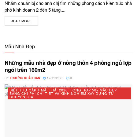
Nhằm chuẩn bị cho anh chị tìm những phong cách kiến trúc nhà
phố kinh doanh 2 đến 5 tầng....
READ MORE
DETAILS
Mẫu Nhà Đẹp
Những mẫu nhà đẹp ở nông thôn 4 phòng ngủ lợp
ngói trên 160m2
BY
TRƯƠNG KHẮC BẢN
17/11/2025
0
BIỆT THỰ CẤP 4 MÁI THÁI 2026: TỔNG HỢP 50+ MẪU ĐẸP,
BẢNG CHI PHÍ CHI TIẾT VÀ KINH NGHIỆM XÂY DỰNG TỪ
CHUYÊN GIA