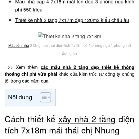
Mẫu nhà cấp 4 7x18m mái tôn đẹp 3 phòng ngủ kinh
phí 550 triệu
Thiết kế nhà 2 tầng 7x17m đẹp 120m2 kiểu châu âu
Mặt tiền nhà
2 tầng mái thái diện tích 7x18m có 4 phòng ngủ 1 phòng thờ
đơn giản
=>> Xem thêm
các mẫu nhà 2 tầng đẹp thiết kế thông
thoáng chi phí vừa phải
khác của kiến trúc sư công ty chúng
tôi trong các năm qua
Nội dung
Cách thiết kế
xây nhà 2 tầng
diện
tích 7x18m mái thái chị Nhung