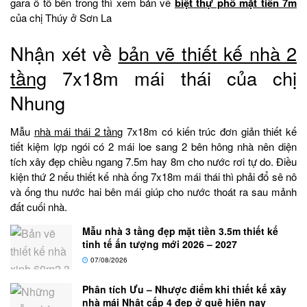
gara ô tô bên trong thì xem bản vẽ
biệt thự phố mặt tiền 7m
của chị Thúy ở Sơn La
Nhận xét về
bản vẽ thiết kế nhà 2
tầng
7x18m mái thái của chị
Nhung
Mẫu
nhà mái thái 2 tầng
7x18m có kiến trúc đơn giản thiết kế
tiết kiệm lợp ngói có 2 mái loe sang 2 bên hông nhà nên diện
tích xây đẹp chiều ngang 7.5m hay 8m cho nước rơi tự do. Điều
kiện thứ 2 nếu thiết kế nhà ống 7x18m mái thái thì phải đổ sê nô
và ống thu nước hai bên mái giúp cho nước thoát ra sau mảnh
đất cuối nhà.
Mẫu nhà 3 tầng đẹp mặt tiền 3.5m thiết kế
tinh tế ấn tượng mới 2026 – 2027
07/08/2026
Phân tích Ưu – Nhược điểm khi thiết kế xây
nhà mái Nhật cấp 4 đẹp ở quê hiện nay