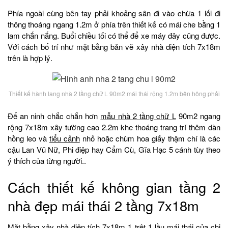
Phía ngoài cùng bên tay phải khoảng sân đi vào chừa 1 lối đi
thông thoáng ngang 1.2m ở phía trên thiết kế có mái che bằng 1
lam chắn nắng. Buổi chiều tối có thể để xe máy đây cũng được.
Với cách bố trí như mặt bằng bản vẽ xây nhà diện tích 7x18m
trên là hợp lý.
Thiết kế hành lang nhà 2 tầng chữ L 90m2 mái thái rộng 1.2m bên hông phải
Để an ninh chắc chắn hơn
mẫu nhà 2 tầng chữ L
90m2 ngang
rộng 7x18m xây tường cao 2.2m khe thoáng trang trí thêm dàn
hồng leo và
tiểu cảnh
nhỏ hoặc chùm hoa giấy thậm chí là các
cậu Lan Vũ Nữ, Phi điệp hay Cẩm Cù, Gĩa Hạc 5 cánh tùy theo
ý thích của từng người..
Cách thiết kế không gian tầng 2
nhà đẹp mái thái 2 tầng 7x18m
Mặt bằng xây nhà diện tích 7x18m 1 trệt 1 lầu mái thái của chị