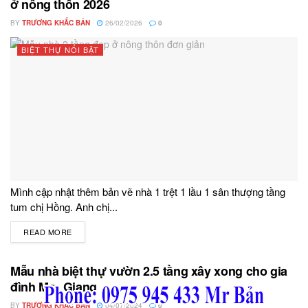
ở nông thôn 2026
BY
TRƯƠNG KHẮC BẢN
26/02/2026
0
BIỆT THỰ NỔI BẬT
Mình cập nhật thêm bản vẽ nhà 1 trệt 1 lầu 1 sân thượng tầng
tum chị Hồng. Anh chị...
READ MORE
DETAILS
Mẫu nhà biệt thự vườn 2.5 tầng xây xong cho gia
đình Mrs Giang
BY
TRƯƠNG KHẮC BẢN
04/07/2024
0