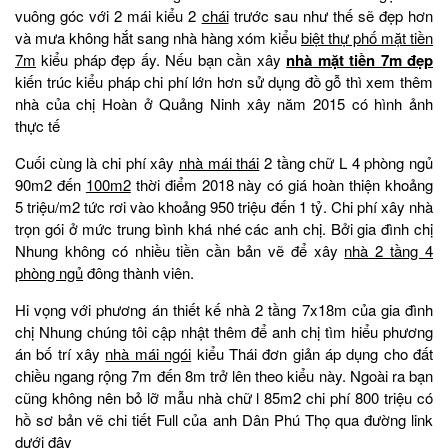
vuông góc với 2 mái kiểu 2
chái
trước sau như thế sẽ đẹp hơn
và mưa không hắt sang nhà hàng xóm kiểu
biệt thự phố mặt tiền
7m
kiểu pháp đẹp ấy. Nếu bạn cần xây
nhà mặt tiền 7m đẹp
kiến trúc kiểu pháp chi phí lớn hơn sử dụng đồ gỗ thì xem thêm
nhà của chị Hoàn ở Quảng Ninh xây năm 2015 có hình ảnh
thực tế
Cuối cùng là chi phí xây
nhà mái thái
2 tầng chữ L 4 phòng ngủ
90m2 đến
100m2
thời điểm 2018 này có giá hoàn thiện khoảng
5 triệu/m2 tức rơi vào khoảng 950 triệu đến 1 tỷ. Chi phí xây nhà
trọn gói ở mức trung bình khá nhé các anh chị. Bởi gia đình chị
Nhung không có nhiều tiền cần bản vẽ để xây
nhà 2 tầng 4
phòng ngủ
đông thành viên.
Hi vọng với phương án thiết kế nhà 2 tầng 7x18m của gia đình
chị Nhung chúng tôi cập nhật thêm để anh chị tìm hiểu phương
án bố trí xây
nhà mái ngói
kiểu Thái đơn giản áp dụng cho đất
chiều ngang rộng 7m đến 8m trở lên theo kiểu này. Ngoài ra bạn
cũng không nên bỏ lỡ mẫu nhà chữ l 85m2 chi phí 800 triệu có
hồ sơ bản vẽ chi tiết Full của anh Dân Phú Thọ qua đường link
dưới đây