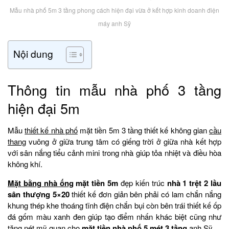
Mẫu nhà phố 5m 3 tầng phong cách hiện đại vừa ở kết hợp kinh doanh điện
máy anh Sỹ
Nội dung
Thông tin mẫu nhà phố 3 tầng
hiện đại 5m
Mẫu
thiết kế nhà phố
mặt tiền 5m 3 tầng thiết kế không gian
cầu
thang
vuông ở giữa trung tâm có giếng trời ở giữa nhà kết hợp
với sân nắng tiểu cảnh mini trong nhà giúp tỏa nhiệt và điều hòa
không khí.
Mặt bằng nhà ống
mặt tiền 5m
đẹp kiến trúc
nhà 1 trệt 2 lầu
sân thượng 5×20
thiết kế đơn giản bên phải có lam chắn nắng
khung thép khe thoáng tĩnh điện chắn bụi còn bên trái thiết kế ốp
đá gốm màu xanh đen giúp tạo điểm nhấn khác biệt cũng như
tăng nét mỹ quan cho
mặt tiền nhà phố 5 mét 3 tầng
anh Sỹ