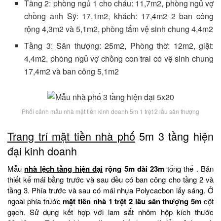
Tầng 2: phòng ngủ 1 cho cháu: 11,7m2, phòng ngủ vợ
chồng anh Sỹ: 17,1m2, khách: 17,4m2 2 ban công
rộng 4,3m2 và 5,1m2, phòng tắm vệ sinh chung 4,4m2
Tầng 3: Sân thượng: 25m2, Phòng thờ: 12m2, giặt:
4,4m2, phòng ngủ vợ chồng con trai có vệ sinh chung
17,4m2 và ban công 5,1m2
Phối cảnh mẫu nhà mặt tiền kinh doanh 5m 1 trệt 2 lầu sân thượng
Trang trí mặt tiền nhà phố
5m 3 tầng hiện
đại kinh doanh
Mẫu
nhà lệch tầng hiện đại
rộng 5m dài 23m
tổng thể . Bản
thiết kế mái bằng trước và sau đều có ban công cho tầng 2 và
tầng 3. Phía trước và sau có mái nhựa Polycacbon lấy sáng. Ở
ngoài phía trước
mặt tiền nhà 1 trệt 2 lầu sân thượng 5m
cột
gạch. Sử dụng kết hợp với lam sắt nhôm hộp kích thước