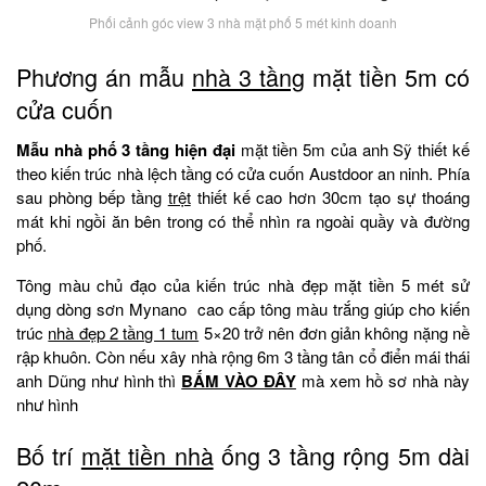
Phối cảnh góc view 3 nhà mặt phố 5 mét kinh doanh
Phương án mẫu
nhà 3 tầng
mặt tiền 5m có
cửa cuốn
Mẫu nhà phố 3 tầng hiện đại
mặt tiền 5m của anh Sỹ thiết kế
theo kiến trúc nhà lệch tầng có cửa cuốn Austdoor an ninh. Phía
sau phòng bếp tầng
trệt
thiết kế cao hơn 30cm tạo sự thoáng
mát khi ngồi ăn bên trong có thể nhìn ra ngoài quầy và đường
phố.
Tông màu chủ đạo của kiến trúc nhà đẹp mặt tiền 5 mét sử
dụng dòng sơn Mynano cao cấp tông màu trắng giúp cho kiến
trúc
nhà đẹp 2 tầng 1 tum
5×20 trở nên đơn giản không nặng nề
rập khuôn. Còn nếu xây nhà rộng 6m 3 tầng tân cổ điển mái thái
anh Dũng như hình thì
BẤM VÀO ĐÂY
mà xem hồ sơ nhà này
như hình
Bố trí
mặt tiền nhà
ống 3 tầng rộng 5m dài