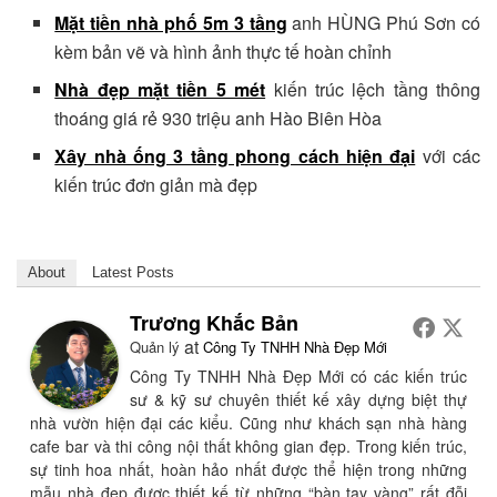
Mặt tiền nhà phố 5m 3 tầng
anh HÙNG Phú Sơn có
kèm bản vẽ và hình ảnh thực tế hoàn chỉnh
Nhà đẹp mặt tiền 5 mét
kiến trúc lệch tầng thông
thoáng giá rẻ 930 triệu anh Hào Biên Hòa
Xây nhà ống 3 tầng phong cách hiện đại
với các
kiến trúc đơn giản mà đẹp
About
Latest Posts
Trương Khắc Bản
at
Quản lý
Công Ty TNHH Nhà Đẹp Mới
Công Ty TNHH Nhà Đẹp Mới có các kiến trúc
sư & kỹ sư chuyên thiết kế xây dựng biệt thự
nhà vườn hiện đại các kiểu. Cũng như khách sạn nhà hàng
cafe bar và thi công nội thất không gian đẹp. Trong kiến trúc,
sự tinh hoa nhất, hoàn hảo nhất được thể hiện trong những
mẫu nhà đẹp được thiết kế từ những “bàn tay vàng” rất đỗi