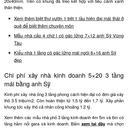
20x40mm. Trên có khung đà treo kết hợp với tiểu cảnh xanh
thân thiện.
Xem thêm biệt thự vườn 1 trệt 1 lầu hiện đại mái thái ở
quê để biết thêm chuyên môn
Mẫu nhà cấp 4 chữ l có gác lửng 7×12 anh Sỹ Vũng
Tàu
Kiểu nhà 1 tầng có gác lửng mái ngói 6×16 anh Sỹ
đẹp
Chi phí xây nhà kinh doanh 5×20 3 tầng
mái bằng anh Sỹ
Kinh phí xây nhà ống 3 tầng phong cách hiện đại có đơn giá xây
thô 3.5 triệu/m2. Còn hoàn thiện từ 1,5 tỷ đến 1,7 tỷ. Xây phần
khung tức xây thô cả nhân công khoảng 1.2 tỷ.
Xem thêm các mẫu nhà phố 3 tầng kinh doanh 4m 5m và 6m có
tầng hầm nổi gara và kinh doanh. Bấm
xem tại đây
mà chọn