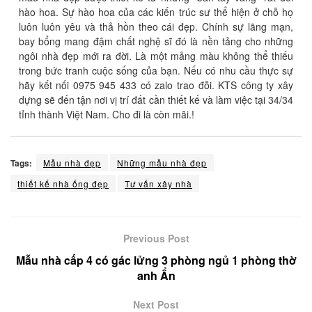
hào hoa. Sự hào hoa của các kiến trúc sư thể hiện ở chỗ họ
luôn luôn yêu và thả hồn theo cái đẹp. Chính sự lãng mạn,
bay bổng mang đậm chất nghệ sĩ đó là nền tảng cho những
ngôi nhà đẹp mới ra đời. Là một mảng màu không thể thiếu
trong bức tranh cuộc sống của bạn. Nếu có nhu cầu thực sự
hãy kết nối 0975 945 433 có zalo trao đỗi. KTS công ty xây
dựng sẽ đến tận nơi vị trí đất cần thiết kế và làm việc tại 34/34
tỉnh thành Việt Nam. Cho đi là còn mãi.!
Tags:
Mẫu nhà đẹp
Những mẫu nhà đẹp
thiết kế nhà ống đẹp
Tư vấn xây nhà
Previous Post
Mẫu nhà cấp 4 có gác lửng 3 phòng ngủ 1 phòng thờ
anh Ẩn
Next Post