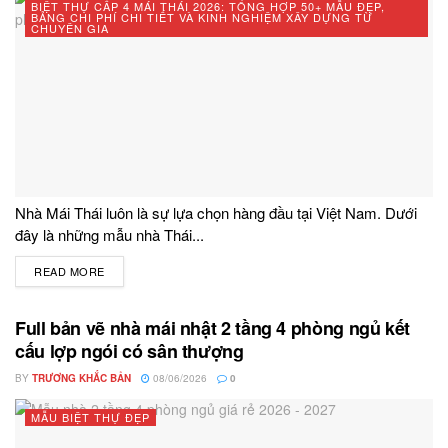
BIỆT THỰ CẤP 4 MÁI THÁI 2026: TỔNG HỢP 50+ MẪU ĐẸP,
BẢNG CHI PHÍ CHI TIẾT VÀ KINH NGHIỆM XÂY DỰNG TỪ
CHUYÊN GIA
Nhà Mái Thái luôn là sự lựa chọn hàng đầu tại Việt Nam. Dưới
đây là những mẫu nhà Thái...
READ MORE
DETAILS
Full bản vẽ nhà mái nhật 2 tầng 4 phòng ngủ kết
cấu lợp ngói có sân thượng
BY
TRƯƠNG KHẮC BẢN
08/06/2026
0
MẪU BIỆT THỰ ĐẸP