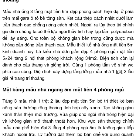
Mẫu nhà ống 3 tầng mặt tiền 6m đẹp phong cách hiện đại ở phía
trên mái gara ô tô bê tông sàn. Kết cấu thép cách nhiệt dưới làm
trần thạch cao chống nóng cách nhiệt. Ngoài ra tùy theo tài chính
gia đình chúng ta có thể lợp ngói thủy tinh hay lợp tấm polycacbon
để lấy sáng. Cho toàn bộ không gian bên trong cũng được mà
không cần đóng trần thạch cao. Mẫu thiết kế nhà ống mặt tiền 5m
kinh doanh này. Là kiểu nhà đơn giản đẹp 4 phòng ngủ mặt tiền
5×24 tầng 2 nội thất phòng khách rộng 34m2. Diện tích còn lại
dành cho cầu thang và giếng trời. Cùng 1 phòng tắm vệ sinh wc
phía sau cùng. Diện tích xây dựng tầng lửng mẫu nhà 1
trệt
2 lầu
giá rẻ trang trí thoáng.
Mặt bằng mẫu
nhà ngang
5m mặt tiền 4 phòng ngủ
Tầng 3
mẫu nhà 1 trệt 2 lầu
đẹp mặt tiền 5m bố trí thiết kế ban
công sân thượng rộng thoáng tích hợp cây xanh. Tạo không gian
xanh thân thiện môi trường. Vừa giúp cho ngôi nhà trông hiện đại
và không gian mở thanh thoát hơn. Khu vực sân thượng chính
mẫu nhà phố hiện đại 3 tầng 4 phòng ngủ 5m là không gian tiếp
khách ngoài trời. Lý tưởng đặt thêm bộ bàn ghế với xung quanh