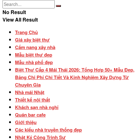
No Result
View All Result
Trang Chủ
Giá xây biệt thự
Cẩm nang xây nhà
Mẫu biệt thự đẹp
Mẫu nhà phố đẹp
Biệt Thự Cấp 4 Mái Thái 2026: Tổng Hợp 50+ Mẫu Đẹp,
Bảng Chi Phí Chi Tiết Và Kinh Nghiệm Xây Dựng Từ
Chuyên Gia
Nhà mái Nhật
Thiết kế nội thất
Khách sạn nhà nghỉ
Quán bar cafe
Giới thiệu
Các kiểu nhà truyền thống đẹp
Nhật Ký Công Trình Sư