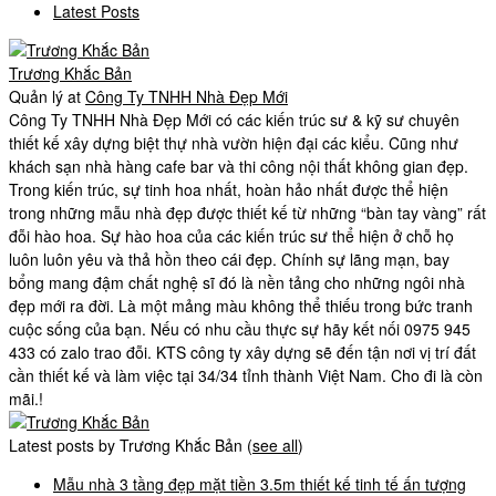
Latest Posts
Trương Khắc Bản
Quản lý
at
Công Ty TNHH Nhà Đẹp Mới
Công Ty TNHH Nhà Đẹp Mới có các kiến trúc sư & kỹ sư chuyên
thiết kế xây dựng biệt thự nhà vườn hiện đại các kiểu. Cũng như
khách sạn nhà hàng cafe bar và thi công nội thất không gian đẹp.
Trong kiến trúc, sự tinh hoa nhất, hoàn hảo nhất được thể hiện
trong những mẫu nhà đẹp được thiết kế từ những “bàn tay vàng” rất
đỗi hào hoa. Sự hào hoa của các kiến trúc sư thể hiện ở chỗ họ
luôn luôn yêu và thả hồn theo cái đẹp. Chính sự lãng mạn, bay
bổng mang đậm chất nghệ sĩ đó là nền tảng cho những ngôi nhà
đẹp mới ra đời. Là một mảng màu không thể thiếu trong bức tranh
cuộc sống của bạn. Nếu có nhu cầu thực sự hãy kết nối 0975 945
433 có zalo trao đỗi. KTS công ty xây dựng sẽ đến tận nơi vị trí đất
cần thiết kế và làm việc tại 34/34 tỉnh thành Việt Nam. Cho đi là còn
mãi.!
Latest posts by Trương Khắc Bản
(
see all
)
Mẫu nhà 3 tầng đẹp mặt tiền 3.5m thiết kế tinh tế ấn tượng