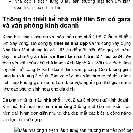
Nhà đẹp 1 trệt 1 lững 3 lầu sân thượng mặt tiền 5m kinh
doanh chị Thủy Bình Tân
Thông tin thiết kế nhà mặt tiền 5m có gara
và văn phòng kinh doanh
Khác biệt hoàn toàn so với các mẫu
nhà phố 1 trệt 2 lầu
mặt tiền
5m xây xong. Do công ty
thiết kế nhà đẹp
và thi công xây dựng
Nhà Đẹp Mới chúng tôi vẽ. UP lên để giới thiệu đến quý vị trước
đây thì phương án
bản vẽ thiết kế nhà 1 trệt 2 1 lầu 5×24. Vẽ
t
heo yêu cầu của chủ nhà là anh Anh Nghệ An. Với mục đích tầng
trệt để mở công ty kinh doanh làm văn phòng. Còn không gian
tầng lầu và tầng 3 để ở. Bản vẽ xây nhà sân thượng có tiểu cảnh
tích hợp không gian xanh. Làm khu vực nghỉ ngơi thư giãn cũng
như các phòng sinh hoạt cho gia đình.
Đa phần những mẫu
nhà phố
1 trệt 2 lầu 3 phòng ngủ kinh doanh.
Khi thiết kế theo mô hình
nhà ống
3 tầng mặt tiền 5m kiến trúc
hiện đại. Nhìn đơn giản nhưng khá đẹp mắt đặc biệt là công năng
và diện tích sử dụng.