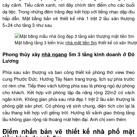
cây cảnh. Tiểu cảnh xanh, nơi đây chính tâm điểm cho các buổi
dạ tiệc. Trong những đêm trăng đẹp kết hợp với tiếng nhạc dập dìu
hấp dẫn. Mặt bằng bản vẽ thiết kế nhà 1 trệt 2 lầu sân thượng
5×24 cho tầng 3 như sau
Mặt bằng tầng 3 kiến trúc
nhà mặt tiền 5m
thiết kế có sân thư
Phong thủy xây
nhà ngang
5m 3 tầng kinh doanh ở Đô
Lương
Phía sau sân thượng và ban công thiết kế phòng thờ view theo
cung Phước Đức. Hướng Tây Nam trang trọng, lịch sự phía trước
có rèm che. Tiếp theo vách tường phía sau là phòng ngủ dự phòng
cho khách. Kết hợp với phòng tập đa năng rộng 22m2 có vách
ngăn kính. Không gian phía sau nhà đẹp 1 trệt 2 lầu sân thượng là
phòng giặt sân phơi. Có phòng vệ sinh chung, diện tích còn lại là
cầu thang kết hợp với giếng trời. Hướng lối sảnh giao thông tầng
lầu không gian rộng rãi thoáng mát hiện đại. Anh chị xem thêm
Điểm nhấn bản vẽ thiết kế nhà phố mặt