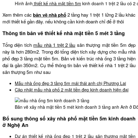
Hình ảnh
thiết kế nhà mặt tiền 5m
kinh doanh 1 trệt 2 lầu có 
Xem thêm các
bản vẽ nhà phố
2 tầng hay 1 trệt 1 lửng 2 lầu khác
mới thiết kế gần đây. nếu không cần kinh doanh chỉ để ở thôi
Thông tin bản vẽ thiết kế nhà mặt tiền 5 mét 3 tầng
Tổng diện tích
mẫu nhà 1 trệt 2 lầu
sân thượng mặt tiền 5m đẹp
này là hơn 280m2. Trong đó tổng diện tích xây dựng cho mẫu nhà
phố đẹp 3 tầng mặt tiền 5m. Bản vẽ kiến trúc nhà ống 3 tầng hiện
đại là gần 350m2. Cụ thể thông tin bản vẽ thiết kế nhà 1 trệt 2 lầu
sân thượng 5m như sau
Mẫu nhà ống đẹp 3 tầng 5m mái thái anh chị Phương Lai
Cập nhật mẫu nhà phố 2 mặt tiền đẹp kinh doanh hiện đại
Bản vẽ xây nhà mặt tiền 5 mét kinh doanh 3 tầng anh Anh ở 
Bổ sung thông số xây nhà phố mặt tiền 5m kinh doanh
ở Nghệ An
Dự án thiết kế nhà ống đẹp 1 trệt 2 lầu sân thượng mặt tiền