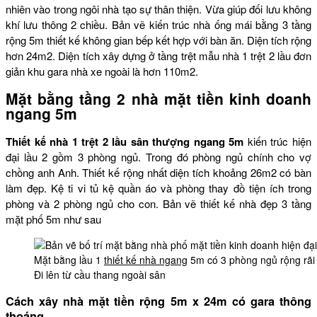
nhiên vào trong ngôi nhà tạo sự thân thiện. Vừa giúp đối lưu không
khí lưu thông 2 chiều. Bản vẽ kiến trúc nhà ống mái bằng 3 tầng
rộng 5m thiết kế không gian bếp kết hợp với bàn ăn. Diện tích rộng
hơn 24m2. Diện tích xây dựng ở tầng trệt mẫu nhà 1 trệt 2 lầu đơn
giản khu gara nhà xe ngoài là hơn 110m2.
Mặt bằng tầng 2 nhà mặt tiền kinh doanh
ngang 5m
Thiết kế nhà 1 trệt 2 lầu sân thượng ngang 5m
kiến trúc hiện
đại lầu 2 gồm 3 phòng ngủ. Trong đó phòng ngủ chính cho vợ
chồng anh Anh. Thiết kế rộng nhất diện tích khoảng 26m2 có bàn
làm đẹp. Kệ ti vi tủ kệ quần áo và phòng thay đồ tiện ích trong
phòng và 2 phòng ngủ cho con. Bản vẽ thiết kế nhà đẹp 3 tầng
mặt phố 5m như sau
Mặt bằng lầu 1
thiết kế nhà ngang
5m có 3 phòng ngủ rộng rãi
Đi lên từ cầu thang ngoài sân
Cách xây nhà mặt tiền rộng 5m x 24m có gara thông
thoáng