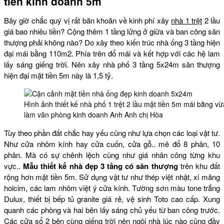
tiền kinh doanh 5m
Bây giờ chắc quý vị rất băn khoăn về kinh phí xây
nhà 1 trệt
2 lầu
giá bao nhiêu tiền? Cộng thêm 1 tầng lửng ở giữa và ban công sân
thượng phải không nào? Do xây theo kiến trúc nhà ống 3 tầng hiện
đại mái bằng 110m2. Phía trên đổ mái và kết hợp với các hệ lam
lấy sáng giếng trời. Nên xây nhà phố 3 tầng 5x24m sân thượng
hiện đại mặt tiền 5m này là 1,5 tỷ.
Hình ảnh thiết kế nhà phố 1 trệt 2 lầu mặt tiền 5m mái bằng v
làm văn phòng kinh doanh Anh Anh chị Hòa
Tùy theo phần đất chắc hay yếu cũng như lựa chọn các loại vật tư.
Như cửa nhôm kính hay cửa cuốn, cửa gỗ.. mê đổ 8 phân, 10
phân. Mà có sự chênh lệch cũng như giá nhân công từng khu
vực..
Mẫu thiết kế nhà đẹp 3 tầng có sân thượng
trên khu đất
rộng hơn mặt tiền 5m. Sử dụng vật tư như thép việt nhật, xi măng
holcim, các lam nhôm việt ý cửa kính. Tường sơn màu tone trắng
Dulux, thiết bị bếp tủ granite giá rẻ, vệ sinh Toto cao cấp. Xung
quanh các phòng và hai bên lấy sáng chủ yếu từ ban công trước.
Các cửa sổ 2 bên cùng giếng trời nên ngôi nhà lúc nào cũng đầy