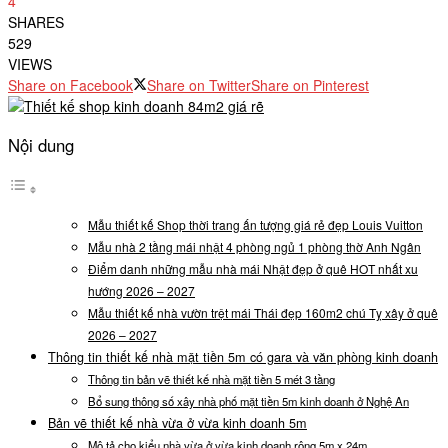
4
SHARES
529
VIEWS
Share on Facebook
Share on Twitter
Share on Pinterest
Nội dung
Mẫu thiết kế Shop thời trang ấn tượng giá rẻ đẹp Louis Vuitton
Mẫu nhà 2 tầng mái nhật 4 phòng ngủ 1 phòng thờ Anh Ngân
Điểm danh những mẫu nhà mái Nhật đẹp ở quê HOT nhất xu
hướng 2026 – 2027
Mẫu thiết kế nhà vườn trệt mái Thái đẹp 160m2 chú Tỵ xây ở quê
2026 – 2027
Thông tin thiết kế nhà mặt tiền 5m có gara và văn phòng kinh doanh
Thông tin bản vẽ thiết kế nhà mặt tiền 5 mét 3 tầng
Bổ sung thông số xây nhà phố mặt tiền 5m kinh doanh ở Nghệ An
Bản vẽ thiết kế nhà vừa ở vừa kinh doanh 5m
Mô tả cho kiểu nhà vừa ở vừa kinh doanh rộng 5m x 24m