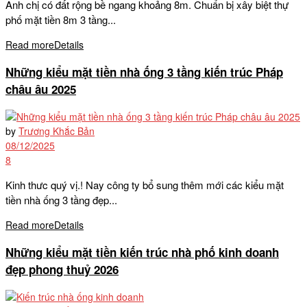
Anh chị có đất rộng bề ngang khoảng 8m. Chuẩn bị xây biệt thự
phố mặt tiền 8m 3 tầng...
Read more
Details
Những kiểu mặt tiền nhà ống 3 tầng kiến trúc Pháp
châu âu 2025
by
Trương Khắc Bản
08/12/2025
8
Kinh thưc quý vị.! Nay công ty bổ sung thêm mới các kiểu mặt
tiền nhà ống 3 tầng đẹp...
Read more
Details
Những kiểu mặt tiền kiến trúc nhà phố kinh doanh
đẹp phong thuỷ 2026