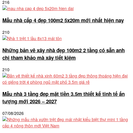
216
Mẫu nhà cấp 4 đẹp 100m2 5x20m mới nhất hiện nay
210
Những bản vẽ xây nhà đẹp 100m2 2 tầng có sẵn anh
chị tham khảo mà xây tiết kiệm
210
Mẫu nhà 3 tầng đẹp mặt tiền 3.5m thiết kế tinh tế ấn
tượng mới 2026 – 2027
07/08/2026