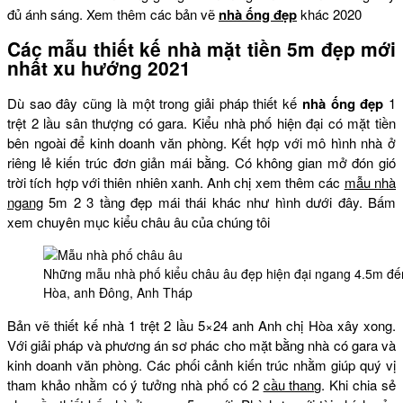
đủ ánh sáng. Xem thêm các bản vẽ
nhà ống đẹp
khác 2020
Các mẫu thiết kế nhà mặt tiền 5m đẹp mới
nhất xu hướng 2021
Dù sao đây cũng là một trong giải pháp thiết kế
nhà ống đẹp
1
trệt 2 lầu sân thượng có gara. Kiểu nhà phố hiện đại có mặt tiền
bên ngoài để kinh doanh văn phòng. Kết hợp với mô hình nhà ở
riêng lẻ kiến trúc đơn giản mái bằng. Có không gian mở đón gió
trời tích hợp với thiên nhiên xanh. Anh chị xem thêm các
mẫu nhà
ngang
5m 2 3 tầng đẹp mái thái khác như hình dưới đây. Bấm
xem chuyên mục kiểu châu âu của chúng tôi
Những mẫu nhà phố kiểu châu âu đẹp hiện đại ngang 4.5m đế
Hòa, anh Đông, Anh Tháp
Bản vẽ thiết kế nhà 1 trệt 2 lầu 5×24 anh Anh chị Hòa xây xong.
Với giải pháp và phương án sơ phác cho mặt bằng nhà có gara và
kinh doanh văn phòng. Các phối cảnh kiến trúc nhằm giúp quý vị
tham khảo nhằm có ý tưởng nhà phố có 2
cầu thang
. Khi chia sẻ