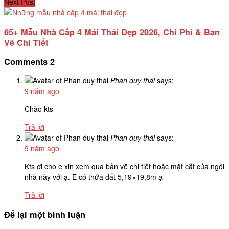
Next Post
65+ Mẫu Nhà Cấp 4 Mái Thái Đẹp 2026, Chi Phí & Bản
Vẽ Chi Tiết
Comments
2
Phan duy thái
says:
9 năm ago
Chào kts
Trả lời
Phan duy thái
says:
9 năm ago
Kts ơi cho e xin xem qua bản vẽ chi tiết hoặc mặt cắt của ngôi
nhà này với ạ. E có thửa đất 5,19×19,8m ạ
Trả lời
Để lại một bình luận