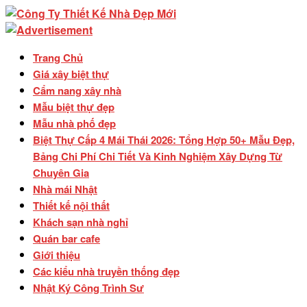
Trang Chủ
Giá xây biệt thự
Cẩm nang xây nhà
Mẫu biệt thự đẹp
Mẫu nhà phố đẹp
Biệt Thự Cấp 4 Mái Thái 2026: Tổng Hợp 50+ Mẫu Đẹp,
Bảng Chi Phí Chi Tiết Và Kinh Nghiệm Xây Dựng Từ
Chuyên Gia
Nhà mái Nhật
Thiết kế nội thất
Khách sạn nhà nghỉ
Quán bar cafe
Giới thiệu
Các kiểu nhà truyền thống đẹp
Nhật Ký Công Trình Sư