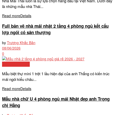
Nhà Mái Thái luôn là sự lựa chọn hàng đầu tại Việt Nam. Dưới đây
là những mẫu nhà Thái...
Read more
Details
Full bản vẽ nhà mái nhật 2 tầng 4 phòng ngủ kết cấu
lợp ngói có sân thượng
by
Trương Khắc Bản
08/06/2026
0
Mẫu biệt thự đẹp
Mẫu biệt thự mini 1 trệt 1 lầu hiện đại của anh Thắng có kiến trúc
mái ngói kiểu châu...
Read more
Details
Mẫu nhà chữ U 4 phòng ngủ mái Nhật đẹp anh Trọng
chị Hằng