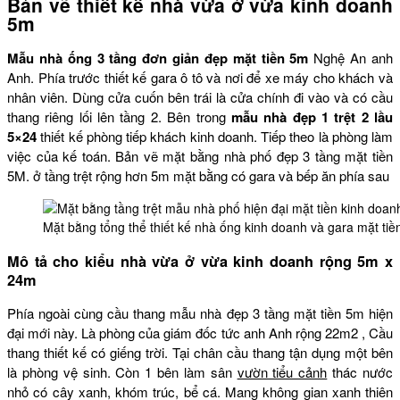
Bản vẽ thiết kế nhà vừa ở vừa kinh doanh
5m
Mẫu nhà ống 3 tầng đơn giản đẹp mặt tiền 5m
Nghệ An anh
Anh. Phía trước thiết kế gara ô tô và nơi để xe máy cho khách và
nhân viên. Dùng cửa cuốn bên trái là cửa chính đi vào và có cầu
thang riêng lối lên tầng 2. Bên trong
mẫu nhà đẹp 1 trệt 2 lầu
5×24
thiết kế phòng tiếp khách kinh doanh. Tiếp theo là phòng làm
việc của kế toán. Bản vẽ mặt bằng nhà phố đẹp 3 tầng mặt tiền
5M. ở tầng trệt rộng hơn 5m mặt bằng có gara và bếp ăn phía sau
Mặt bằng tổng thể thiết kế nhà ống kinh doanh và gara mặt t
Mô tả cho kiểu nhà vừa ở vừa kinh doanh rộng 5m x
24m
Phía ngoài cùng cầu thang mẫu nhà đẹp 3 tầng mặt tiền 5m hiện
đại mới này. Là phòng của giám đốc tức anh Anh rộng 22m2 , Cầu
thang thiết kế có giếng trời. Tại chân cầu thang tận dụng một bên
là phòng vệ sinh. Còn 1 bên làm sân
vườn tiểu cảnh
thác nước
nhỏ có cây xanh, khóm trúc, bể cá. Mang không gian xanh thiên