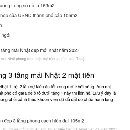
 vuông trong sổ đỏ là 163m2
in phép của UBND thành phố cấp 105m2
h
p ngói
ẹp mái Nhật phong cách hiện đại của gia đình anh Thuận
ng 3 tầng mái Nhật 2 mặt tiền
Nhật 1 trệt 2 lầu dự kiến ăn tết xong mới khởi công. Anh chị
 phố có gara để ô tô dưới tầng 1 này thì liên hệ. Lưu ý đây là
vuông phối cảnh theo khuôn viên dơ đồ đất có chừa hành lang
hật 105m2 vợ chồng chị An anh Thuận kiến trúc mái Nhật hiện đại năm 2027