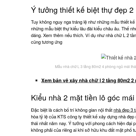
Ý tưởng thiết kế biệt thự đẹp 2
Tuy không nguy nga tráng lệ như những mẫu thiết kế
những mẫu biệt thự kiểu lâu đài kiểu châu âu. Thế nh
dáng. Xem thêm nếu thích. Ví dụ như nhà chữ L 2 tần
cũng tương ứng
Mẫu nhà chữ L 3 tầng 80m2 4 phòng ngủ mái thái
Xem bản vẽ xây nhà chữ l 2 tầng 80m2 2 
Kiểu nhà 2 mặt tiền lô góc má
Đặc biệt là cách bố trí không gian nội thất
nhà đẹp 3 t
hòa tỷ lệ của KTS công ty thiết kế xây dựng nhà đẹp 
thái nhất năm nay. Ý tưởng với phong cách hiện đại
không phải của riêng ai khi sở hữu khu đất mặt phố