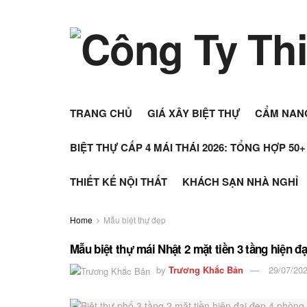
TRANG CHỦ
GIÁ XÂY BIỆT THỰ
CẨM NAN
BIỆT THỰ CẤP 4 MÁI THÁI 2026: TỔNG HỢP 50
THIẾT KẾ NỘI THẤT
KHÁCH SẠN NHÀ NGHỈ
Home
Mẫu biệt thự đẹp
Mẫu biệt thự mái Nhật 2 mặt tiền 3 tầng hiện đ
by
Trương Khắc Bản
29/07/20