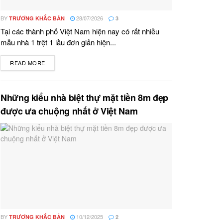
BY
28/07/2026
TRƯƠNG KHẮC BẢN
3
Tại các thành phố Việt Nam hiện nay có rất nhiều
mẫu nhà 1 trệt 1 lầu đơn giản hiện...
READ MORE
DETAILS
Những kiểu nhà biệt thự mặt tiền 8m đẹp
được ưa chuộng nhất ở Việt Nam
BY
10/12/2025
TRƯƠNG KHẮC BẢN
2