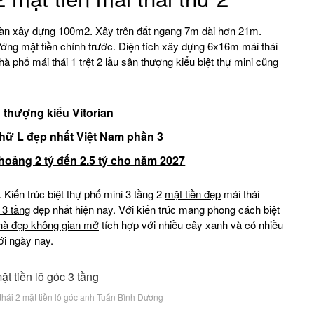
 sàn xây dựng 100m2. Xây trên đất ngang 7m dài hơn 21m.
ớng mặt tiền chính trước. Diện tích xây dựng 6x16m mái thái
hà phố mái thái 1
trệt
2 lầu sân thượng kiểu
biệt thự mini
cũng
n thượng kiểu Vitorian
hữ L đẹp nhất Việt Nam phần 3
hoảng 2 tỷ đến 2.5 tỷ cho năm 2027
 Kiến trúc biệt thự phố mini 3 tầng 2
mặt tiền đẹp
mái thái
ự 3 tầng
đẹp nhất hiện nay. Với kiến trúc mang phong cách biệt
hà đẹp không gian mở
tích hợp với nhiều cây xanh và có nhiều
i ngày nay.
 thái 2 mặt tiền lô góc anh Tuấn Bình Dương