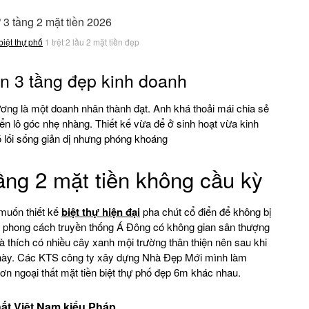
biệt thự phố
1 trệt 2 lầu 2 mặt tiền đẹp
ền 3 tầng đẹp kinh doanh
ng là một doanh nhân thành đạt. Anh khá thoải mái chia sẻ
điển lô góc nhẹ nhàng. Thiết kế vừa để ở sinh hoạt vừa kinh
ó lối sống giản dị nhưng phóng khoáng
ầng 2 mặt tiền không cầu kỳ
muốn thiết kế
biệt thự hiện đại
pha chút cổ điển để không bị
n phong cách truyền thống Á Đông có không gian sân thượng
 và thích có nhiều cây xanh mội trường thân thiện nên sau khi
này. Các KTS công ty xây dựng Nhà Đẹp Mới mình làm
n ngoại thất mặt tiền biệt thự phố đẹp 6m khác nhau.
hất Việt Nam kiểu Pháp