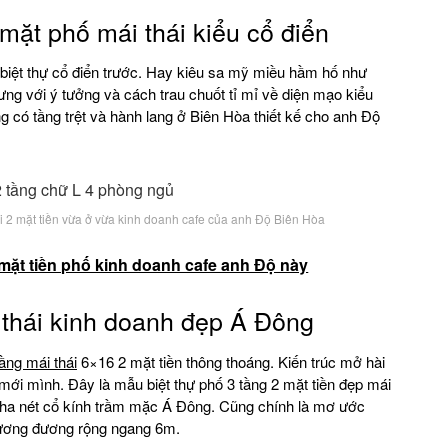
 mặt phố mái thái kiểu cổ điển
 biệt thự cổ điển trước. Hay kiêu sa mỹ miều hầm hố như
ưng với ý tưởng và cách trau chuốt tỉ mỉ về diện mạo kiểu
g có tầng trệt và hành lang ở Biên Hòa thiết kế cho anh Độ
 2 mặt tiền vừa ở vừa kinh doanh cafe của anh Độ Biên Hòa
mặt tiền phố kinh doanh cafe anh Độ này
i thái kinh doanh đẹp Á Đông
ầng mái thái
6×16 2 mặt tiền thông thoáng. Kiến trúc mở hài
mới mình. Đây là mẫu biệt thự phố 3 tầng 2 mặt tiền đẹp mái
 pha nét cổ kính trầm mặc Á Đông. Cũng chính là mơ ước
 tương đương rộng ngang 6m.