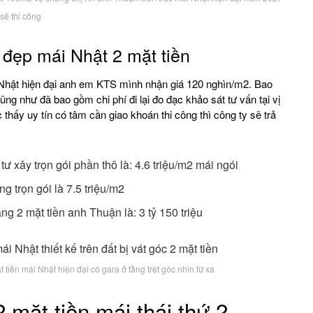
sẽ thi công
g đẹp mái Nhật 2 mặt tiền
ái Nhật hiện đại anh em KTS mình nhận giá 120 nghìn/m2. Bao
ng như đã bao gồm chi phí đi lại đo đạc khảo sát tư vấn tại vị
thấy uy tín có tâm cần giao khoán thi công thì công ty sẽ trả
tư xây trọn gói phần thô là: 4.6 triệu/m2 mái ngói
 trọn gói là 7.5 triệu/m2
ầng 2 mặt tiền anh Thuận là: 3 tỷ 150 triệu
 tiền mái Nhật hiện đại có gara ở tầng trệt góc nhìn từ xa
 mặt tiền mái thái thứ 2