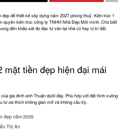
ền đẹp để thiết kế xây dựng năm 2027 phong thuỷ. Kiến trúc 1
bản quyền kiến trúc công ty TNHH Nhà Đẹp Mới mình. Cho biết
 xong đến khảo sát đo đạc tư vấn tại nhà cũ hay vị trí đất.
2 mặt tiền đẹp hiện đại mái
i của gia đình anh Thuận dưới đây. Phù hợp với đất hình vuông
ầu tư ưa thích không gian mở và không cầu kỳ.
iền đẹp năm 2026
ễn Thị An