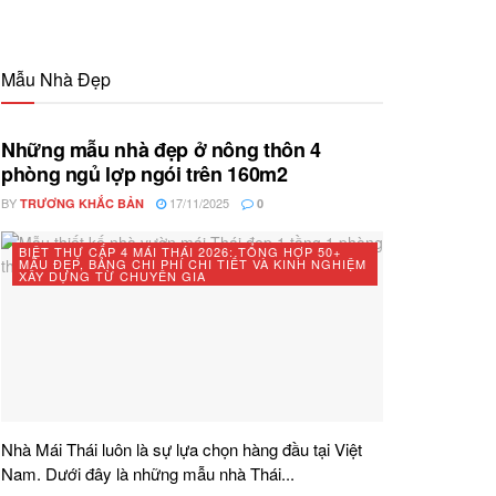
Mẫu Nhà Đẹp
Những mẫu nhà đẹp ở nông thôn 4
phòng ngủ lợp ngói trên 160m2
BY
17/11/2025
TRƯƠNG KHẮC BẢN
0
BIỆT THỰ CẤP 4 MÁI THÁI 2026: TỔNG HỢP 50+
MẪU ĐẸP, BẢNG CHI PHÍ CHI TIẾT VÀ KINH NGHIỆM
XÂY DỰNG TỪ CHUYÊN GIA
Nhà Mái Thái luôn là sự lựa chọn hàng đầu tại Việt
Nam. Dưới đây là những mẫu nhà Thái...