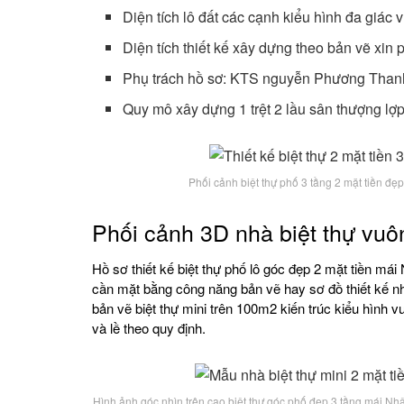
Diện tích lô đất các cạnh kiểu hình đa giác
Diện tích thiết kế xây dựng theo bản vẽ x
Phụ trách hồ sơ: KTS nguyễn Phương Than
Quy mô xây dựng 1 trệt 2 lầu sân thượng lợ
Phối cảnh biệt thự phố 3 tầng 2 mặt tiền đ
Phối cảnh 3D nhà biệt thự vuô
Hồ sơ thiết kế biệt thự phố lô góc đẹp 2 mặt tiền mái 
cần mặt bằng công năng bản vẽ hay sơ đồ thiết kế nhà
bản vẽ biệt thự mini trên 100m2 kiến trúc kiểu hình 
và lề theo quy định.
Hình ảnh góc nhìn trên cao biệt thự góc phố đẹp 3 tầng mái N