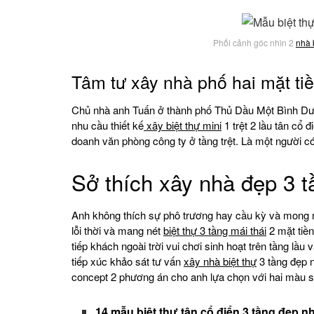
Phối cảnh góc nhìn 2
nhà 
Tâm tư xây nhà phố hai mặt ti
Chủ nhà anh Tuấn ở thành phố Thủ Dầu Một Bình Dươ
nhu cầu thiết kế
xây biệt thự
mini
1 trệt 2 lầu tân cổ 
doanh văn phòng công ty ở tầng trệt. Là một người c
Sở thích xây nhà đẹp 3 t
Anh không thích sự phô trương hay cầu kỳ và mong 
lỗi thời và mang nét
biệt thự 3 tầng mái thái
2 mặt tiề
tiếp khách ngoài trời vui chơi sinh hoạt trên tầng lầu
tiếp xúc khảo sát tư vấn
xây nhà biệt thự
3 tầng đẹp 
concept 2 phương án cho anh lựa chọn với hai màu sơ
14 mẫu biệt thự tân cổ điển 3 tầng đẹp n