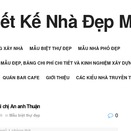
G XÂY NHÀ
MẪU BIỆT THỰ ĐẸP
MẪU NHÀ PHỐ ĐẸP
+ MẪU ĐẸP, BẢNG CHI PHÍ CHI TIẾT VÀ KINH NGHIỆM XÂY D
QUÁN BAR CAFE
GIỚI THIỆU
CÁC KIỂU NHÀ TRUYỀN 
ại chị An anh Thuận
0
26
in
Mẫu biệt thự đẹp