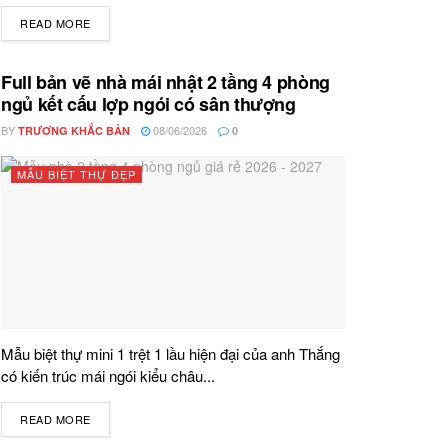
READ MORE
DETAILS
Full bản vẽ nhà mái nhật 2 tầng 4 phòng
ngủ kết cấu lợp ngói có sân thượng
BY
08/06/2026
TRƯƠNG KHẮC BẢN
0
MẪU BIỆT THỰ ĐẸP
Mẫu biệt thự mini 1 trệt 1 lầu hiện đại của anh Thắng
có kiến trúc mái ngói kiểu châu...
READ MORE
DETAILS