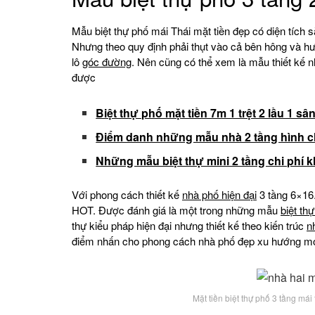
Mẫu biệt thự phố mái Thái mặt tiền đẹp có diện tích
Nhưng theo quy định phải thụt vào cả bên hông và hư
lô
góc đường
. Nên cũng có thể xem là mẫu thiết kế n
được
Biệt thự phố mặt tiền 7m 1 trệt 2 lầu 1 sâ
Điểm danh những mẫu nhà 2 tầng hình c
Những mẫu biệt thự mini 2 tầng chi phí k
Với phong cách thiết kế
nhà phố hiện đại
3 tầng 6×16.
HOT. Được đánh giá là một trong những mẫu
biệt th
thự kiểu pháp hiện đại nhưng thiết kế theo kiến trúc
n
điểm nhấn cho phong cách nhà phố đẹp xu hướng mớ
Mặt tiền biệt thự phố 3 tầng mái