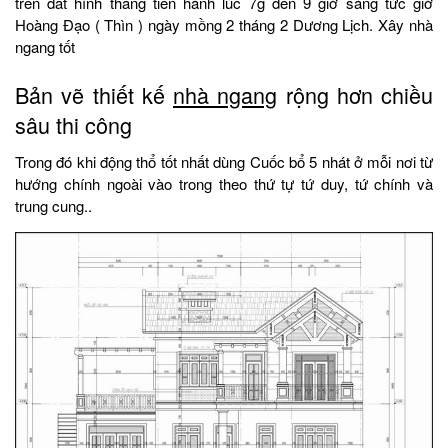
trên đất hình thang tiến hành lúc 7g đến 9 giờ sáng tức giờ
Hoàng Đạo ( Thìn ) ngày mồng 2 tháng 2 Dương Lịch. Xây nhà
ngang tốt
Bản vẽ thiết kế
nhà ngang
rộng hơn chiều
sâu thi công
Trong đó khi động thổ tốt nhất dùng Cuốc bổ 5 nhát ở mỗi nơi từ
hướng chính ngoài vào trong theo thứ tự tứ duy, tứ chính và
trung cung..