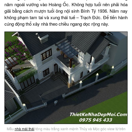
năm ngoái vướng vào Hoàng Ốc. Không hợp tuổi nên phải hóa
giải bằng cách mượn tuổi ông nội sinh Bính Tý 1936. Năm nay
không phạm tam tai và xung thái tuế – Trạch Đức. Để tiến hành
cúng động thổ xây nhà theo chiều ngang dọc rộng này.
Mẫu
nhà mái thái
tông màu trắng xanh mệnh Thủy và Mộc góc view từ trên