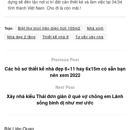
dựng sẽ đến tận nơi vị trí đất cần thiết kế và làm việc tại 34/34
tỉnh thành Việt Nam. Cho đi là còn mãi.!
Tags:
Biệt thự mini trên diện tích 100m2
Nhà xinh
Nhà đẹp 2 tầng
Thiết kế nhà ở
Tư vấn xây nhà
Previous Post
Các hồ sơ thiết kế nhà đẹp 6×11 hay 6x15m có sẵn bạn
nên xem 2022
Next Post
Xây nhà kiểu Thái đơn giản ở quê vợ chồng em Lãnh
sống bình dị như mơ ước
Bài Liên Quan