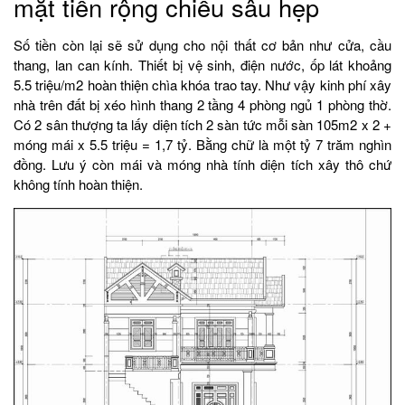
mặt tiền rộng chiều sâu hẹp
Số tiền còn lại sẽ sử dụng cho nội thất cơ bản như cửa, cầu
thang, lan can kính. Thiết bị vệ sinh, điện nước, ốp lát khoảng
5.5 triệu/m2 hoàn thiện chìa khóa trao tay. Như vậy kinh phí xây
nhà trên đất bị xéo hình thang 2 tầng 4 phòng ngủ 1 phòng thờ.
Có 2 sân thượng ta lấy diện tích 2 sàn tức mỗi sàn 105m2 x 2 +
móng mái x 5.5 triệu = 1,7 tỷ. Bằng chữ là một tỷ 7 trăm nghìn
đồng. Lưu ý còn mái và móng nhà tính diện tích xây thô chứ
không tính hoàn thiện.