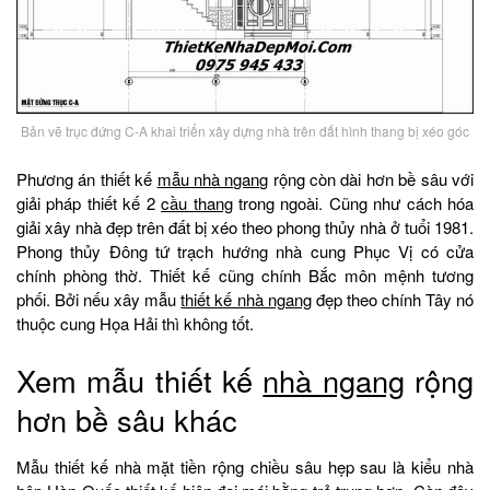
Bản vẽ trục đứng C-A khai triển xây dựng nhà trên đất hình thang bị xéo góc
Phương án thiết kế
mẫu nhà ngang
rộng còn dài hơn bề sâu với
giải pháp thiết kế 2
cầu thang
trong ngoài. Cũng như cách hóa
giải xây nhà đẹp trên đất bị xéo theo phong thủy nhà ở tuổi 1981.
Phong thủy Đông tứ trạch hướng nhà cung Phục Vị có cửa
chính phòng thờ. Thiết kế cũng chính Bắc môn mệnh tương
phối. Bởi nếu xây mẫu
thiết kế nhà ngang
đẹp theo chính Tây nó
thuộc cung Họa Hải thì không tốt.
Xem mẫu thiết kế
nhà ngang
rộng
hơn bề sâu khác
Mẫu thiết kế nhà mặt tiền rộng chiều sâu hẹp sau là kiểu nhà