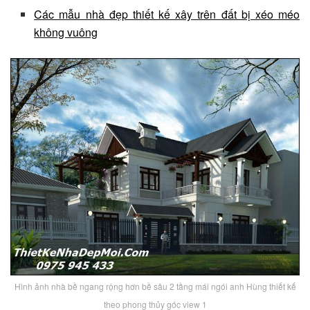
Các mẫu nhà đẹp thiết kế xây trên đất bị xéo méo
không vuông
Hình ảnh nhà bề ngang rộng hơn bề sâu 2 tầng mái ngói anh Hùng thiết kế
theo phong thủy góc view 1