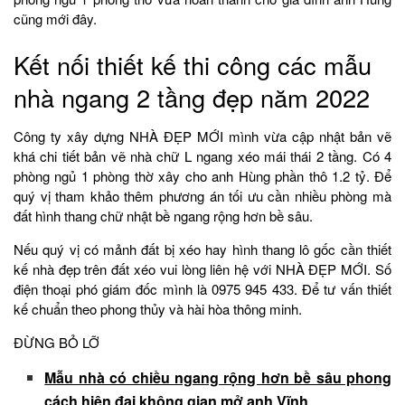
cũng mới đây.
Kết nối thiết kế thi công các mẫu
nhà ngang 2 tầng đẹp năm 2022
Công ty xây dựng NHÀ ĐẸP MỚI mình vừa cập nhật bản vẽ
khá chi tiết bản vẽ nhà chữ L ngang xéo mái thái 2 tầng. Có 4
phòng ngủ 1 phòng thờ xây cho anh Hùng phần thô 1.2 tỷ. Để
quý vị tham khảo thêm phương án tối ưu cần nhiều phòng mà
đất hình thang chữ nhật bề ngang rộng hơn bề sâu.
Nếu quý vị có mảnh đất bị xéo hay hình thang lô gốc cần thiết
kế nhà đẹp trên đất xéo vui lòng liên hệ với NHÀ ĐẸP MỚI. Số
điện thoại phó giám đốc mình là 0975 945 433. Để tư vấn thiết
kế chuẩn theo phong thủy và hài hòa thông minh.
ĐỪNG BỎ LỠ
Mẫu nhà có chiều ngang rộng hơn bề sâu phong
cách hiện đại không gian mở anh Vĩnh