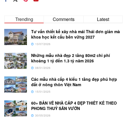
Trending
Comments
Latest
Tư vấn thiết kế xây nhà mái Thái đơn giản mà
khoa học kết cấu bền vững 2027
13/07/2026
Những mẫu nhà đẹp 2 tầng 80m2 chi phí
khoảng 1 tỷ đến 1.3 tỷ năm 2026
08/01/2026
Các mẫu nhà cấp 4 kiểu 1 tầng đẹp phú hợp
đất ở nông thôn Việt Nam
15/01/2025
60+ BẢN VẼ NHÀ CẤP 4 ĐẸP THIẾT KẾ THEO
PHONG THUỶ SÂN VƯỜN
30/05/2026