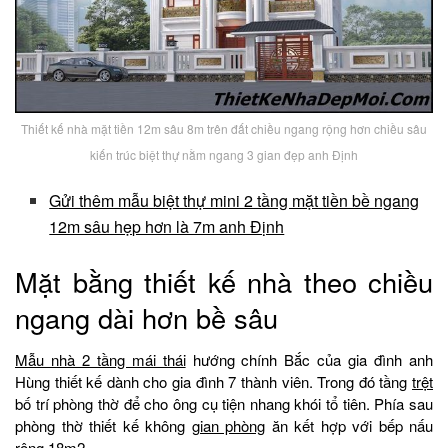
Thiết kế nhà mặt tiền 12m sâu 8m trên đất chiều ngang rộng hơn chiều sâu
kiến trúc biệt thự nằm ngang 3 gian đẹp anh Định
Gửi thêm mẫu biệt thự mini 2 tầng mặt tiền bề ngang
12m sâu hẹp hơn là 7m anh Định
Mặt bằng thiết kế nhà theo chiều
ngang dài hơn bề sâu
Mẫu nhà 2 tầng mái thái
hướng chính Bắc của gia đình anh
Hùng thiết kế dành cho gia đình 7 thành viên. Trong đó tầng
trệt
bố trí phòng thờ để cho ông cụ tiện nhang khói tổ tiên. Phía sau
phòng thờ thiết kế không
gian phòng
ăn kết hợp với bếp nấu
rộng 18m2.