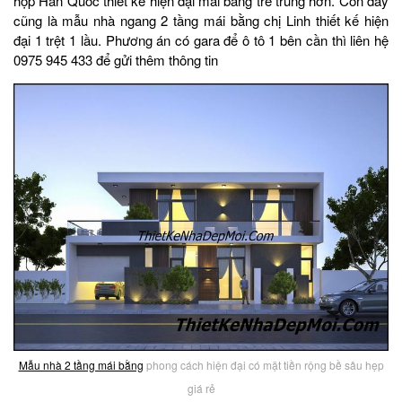
hộp Hàn Quốc thiết kế hiện đại mái bằng trẻ trung hơn. Còn đây
cũng là mẫu nhà ngang 2 tầng mái bằng chị Linh thiết kế hiện
đại 1 trệt 1 lầu. Phương án có gara để ô tô 1 bên cần thì liên hệ
0975 945 433 để gửi thêm thông tin
Mẫu nhà 2 tầng mái bằng
phong cách hiện đại có mặt tiền rộng bề sâu hẹp
giá rẻ