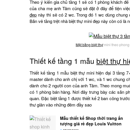
Theo ý kiến gia chủ tầng 1 sẽ có 1 phòng khách để
của cha mẹ anh Tâm cũng sẽ đặt ở đây để tiện việc đ
đẹp
này thì sẽ có 2 wc. Trong đó 1 wc dùng chung c
Bản vẽ tầng trệt nhà biệt thự mini đẹp này còn có là 
Mặt bằng biệt thự
mini theo phong
Thiết kế tầng 1 mẫu
biệt thự h
Thiết kế tầng 1 mẫu biệt thự mini hiện đại 3 tần
master dành cho anh chị với 1 wc, và 1 wc chung ch
dành cho 2 người con của anh Tâm. Theo mong muố
có 1 phòng bán hàng. Nơi đây trưng bày các sản 
quan. Đặc biệt tầng 1 được thiết kế 2 ban công trướ
thư giãn vào những đêm đầy sao
Mẫu thiết kế Shop thời trang ấn
tượng giá rẻ đẹp Louis Vuitton