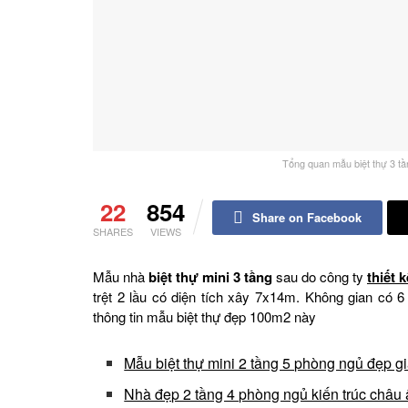
Tổng quan mẫu biệt thự 3 t
22
854
Share on Facebook
SHARES
VIEWS
Mẫu nhà
biệt thự mini 3 tầng
sau do công ty
thiết 
trệt 2 lầu có diện tích xây 7x14m. Không gian có 
thông tin mẫu biệt thự đẹp 100m2 này
Mẫu biệt thự mini 2 tầng 5 phòng ngủ đẹp gi
Nhà đẹp 2 tầng 4 phòng ngủ kiến trúc châ