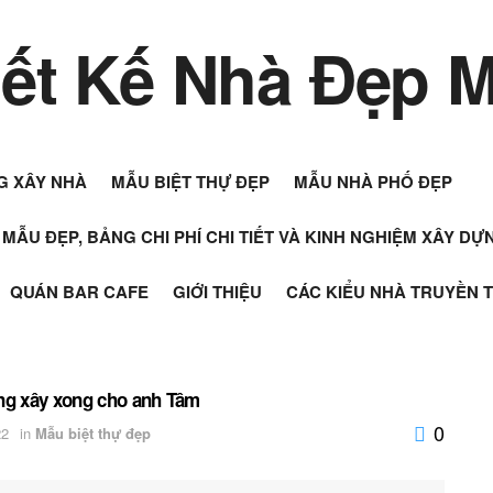
G XÂY NHÀ
MẪU BIỆT THỰ ĐẸP
MẪU NHÀ PHỐ ĐẸP
+ MẪU ĐẸP, BẢNG CHI PHÍ CHI TIẾT VÀ KINH NGHIỆM XÂY D
QUÁN BAR CAFE
GIỚI THIỆU
CÁC KIỂU NHÀ TRUYỀN 
ầng xây xong cho anh Tâm
0
22
in
Mẫu biệt thự đẹp