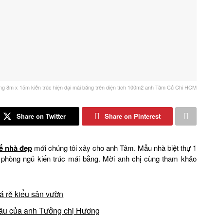
ầng 8m x 15m kiến trúc hiện đại mái bằng trên diện tích 100m2 anh Tâm Củ Chi HCM
Share on Twitter
Share on Pinterest
kế nhà đẹp
mới chúng tôi xây cho anh Tâm. Mẫu nhà biệt thự 1
6 phòng ngủ kiến trúc mái bằng. Mời anh chị cùng tham khảo
á rẻ kiểu sân vườn
u âu của anh Tưởng chị Hương