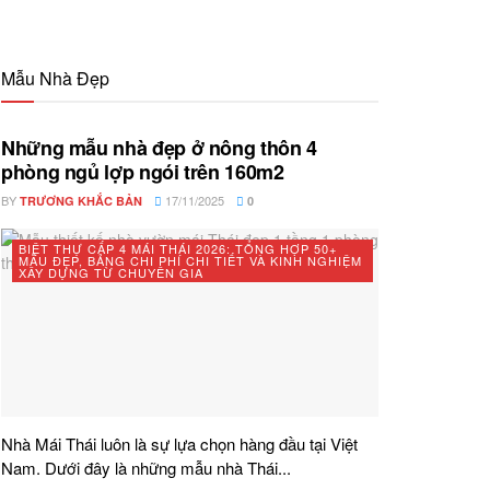
Mẫu Nhà Đẹp
Những mẫu nhà đẹp ở nông thôn 4
phòng ngủ lợp ngói trên 160m2
BY
17/11/2025
TRƯƠNG KHẮC BẢN
0
BIỆT THỰ CẤP 4 MÁI THÁI 2026: TỔNG HỢP 50+
MẪU ĐẸP, BẢNG CHI PHÍ CHI TIẾT VÀ KINH NGHIỆM
XÂY DỰNG TỪ CHUYÊN GIA
Nhà Mái Thái luôn là sự lựa chọn hàng đầu tại Việt
Nam. Dưới đây là những mẫu nhà Thái...