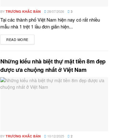
BY
28/07/2026
TRƯƠNG KHẮC BẢN
3
Tại các thành phố Việt Nam hiện nay có rất nhiều
mẫu nhà 1 trệt 1 lầu đơn giản hiện...
READ MORE
DETAILS
Những kiểu nhà biệt thự mặt tiền 8m đẹp
được ưa chuộng nhất ở Việt Nam
BY
10/12/2025
TRƯƠNG KHẮC BẢN
2