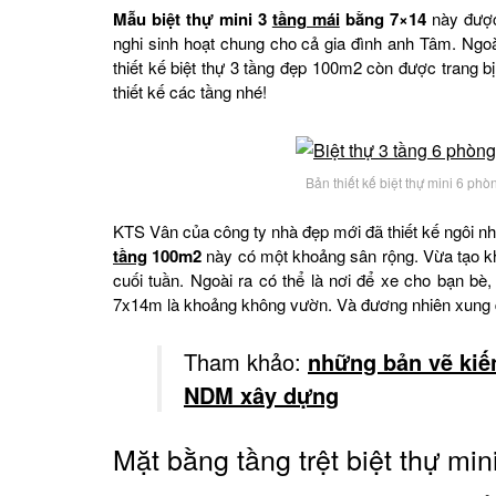
Mẫu biệt thự mini 3
tầng mái
bằng 7×14
này được 
nghi sinh hoạt chung cho cả gia đình anh Tâm. Ngoà
thiết kế biệt thự 3 tầng đẹp 100m2 còn được trang 
thiết kế các tầng nhé!
Bản thiết kế biệt thự mini 6 ph
KTS Vân của công ty nhà đẹp mới đã thiết kế ngôi n
tầng
100m2
này có một khoảng sân rộng. Vừa tạo khô
cuối tuần. Ngoài ra có thể là nơi để xe cho bạn bè
7x14m là khoảng không vườn. Và đương nhiên xung qua
Tham khảo:
những bản vẽ kiến
NDM xây dựng
Mặt bằng tầng trệt biệt thự m