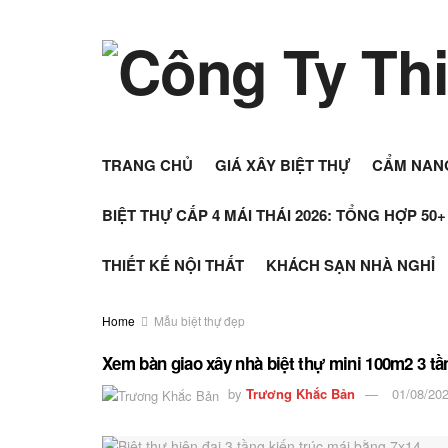
TRANG CHỦ
GIÁ XÂY BIỆT THỰ
CẨM NAN
BIỆT THỰ CẤP 4 MÁI THÁI 2026: TỔNG HỢP 50
THIẾT KẾ NỘI THẤT
KHÁCH SẠN NHÀ NGHỈ
Home
Mẫu biệt thự đẹp
Xem bàn giao xây nhà biệt thự mini 100m2 3 t
by
Trương Khắc Bản
01/08/20