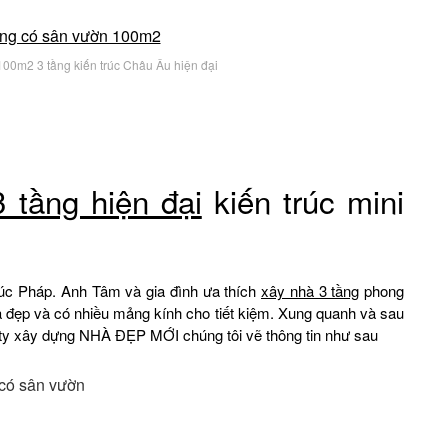
100m2 3 tầng kiến trúc Châu Âu hiện đại
3 tầng hiện đại
kiến trúc mini
rúc Pháp. Anh Tâm và gia đình ưa thích
xây nhà 3 tầng
phong
 đẹp và có nhiều mảng kính cho tiết kiệm. Xung quanh và sau
g ty xây dựng NHÀ ĐẸP MỚI chúng tôi vẽ thông tin như sau
 có sân vườn