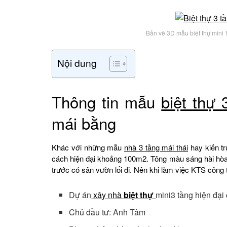
Bản vẽ 3D mẫu biệt thự mini 
Nội dung
Thông tin mẫu
biệt thự 
mái bằng
Khác với những mẫu
nhà 3 tầng mái thái
hay kiến t
cách hiện đại khoảng 100m2. Tông màu sáng hài hòa
trước có sân vườn lối đi. Nên khi làm việc KTS côn
Dự án
xây nhà
biệt thự
mini3 tầng hiện đại
Chủ đầu tư: Anh Tâm