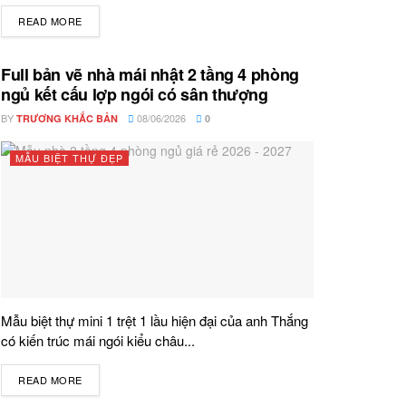
READ MORE
DETAILS
Full bản vẽ nhà mái nhật 2 tầng 4 phòng
ngủ kết cấu lợp ngói có sân thượng
BY
08/06/2026
TRƯƠNG KHẮC BẢN
0
MẪU BIỆT THỰ ĐẸP
Mẫu biệt thự mini 1 trệt 1 lầu hiện đại của anh Thắng
có kiến trúc mái ngói kiểu châu...
READ MORE
DETAILS