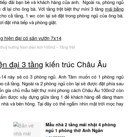
 tiếp đãi bạn bè và khách hàng của anh. Ngoài ra, phòng ngủ
i lại cho ông bà. Với tầng trệt biệt thự mini 3 tầng
mái bằng
ho cả tầng, 1 wc còn lại sẽ đặt trong phòng ngủ của ông bà.
nơi đặt nhà bếp và phòng giặt.
 thuỷ hướng Nam diện tích 100m2 – Tầng Trệt
iện đại 3 tầng
kiến trúc Châu Âu
g 7×14 này sẽ có 3 phòng ngủ. Anh Tâm muốn có 1 phòng ngủ
o cả tầng. Ngoài ra 2 phòng ngủ còn lại sẽ được đặt phía sau
n gia chủ mẫu biệt thự mini phong cách Châu Âu 100m2 còn
phẩm được xây dựng giữa tầng 1 để khách hàng dễ dàng tham
c nhà và bên hông. Tại đây có thể ngắm nhìn mặt trời mọc hay
Mẫu nhà 2 tầng mái nhật 4 phòng
ngủ 1 phòng thờ Anh Ngân