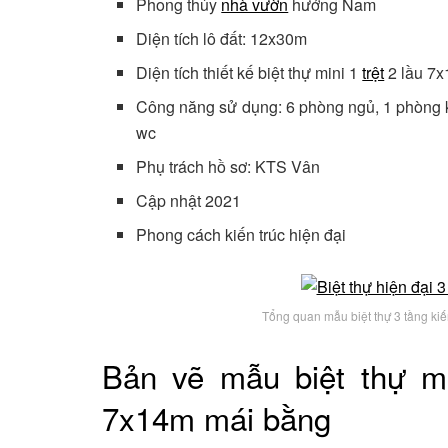
Phong thủy
nhà vườn
hướng Nam
Diện tích lô đất: 12x30m
Diện tích thiết kế biệt thự mini 1
trệt
2 lầu 7
Công năng sử dụng: 6 phòng ngủ, 1 phòng k
wc
Phụ trách hồ sơ: KTS Vân
Cập nhật 2021
Phong cách kiến trúc hiện đại
Tổng quan mẫu biệt thự 3 tầng kiế
Bản vẽ mẫu biệt thự m
7x14m mái bằng