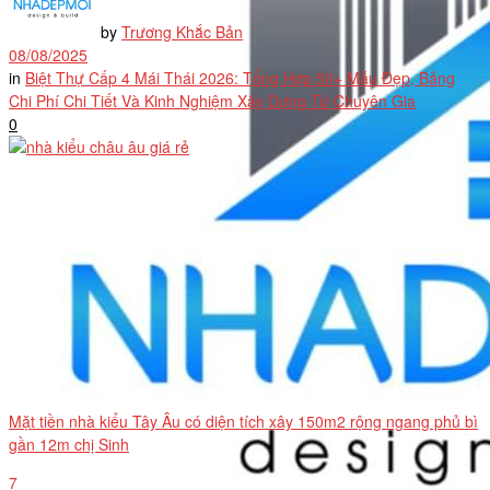
by
Trương Khắc Bản
08/08/2025
in
Biệt Thự Cấp 4 Mái Thái 2026: Tổng Hợp 50+ Mẫu Đẹp, Bảng
Chi Phí Chi Tiết Và Kinh Nghiệm Xây Dựng Từ Chuyên Gia
0
Mặt tiền nhà kiểu Tây Âu có diện tích xây 150m2 rộng ngang phủ bì
gần 12m chị Sinh
7