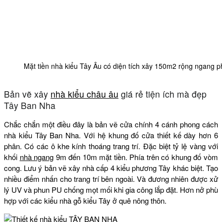
Mặt tiền nhà kiểu Tây Âu có diện tích xây 150m2 rộng ngang p
Bản vẽ xây
nhà kiểu châu âu
giá rẻ tiện ích mà đẹp
Tây Ban Nha
Chắc chắn một điều đây là bản vẽ cửa chính 4 cánh phong cách
nhà kiểu Tây Ban Nha. Với hệ khung đố cửa thiết kế dày hơn 6
phân. Có các ô khe kính thoáng trang trí. Đặc biệt tỷ lệ vàng với
khối
nhà ngang
9m đến 10m mặt tiền. Phía trên có khung đố vòm
cong. Lưu ý bản vẽ xây nhà cấp 4 kiểu phương Tây khác biệt. Tạo
nhiều điểm nhấn cho trang trí bên ngoài. Và đương nhiên được xử
lý UV và phun PU chống mọt mối khi gia công lắp đặt. Hơn nở phù
hợp với các kiểu nhà gỗ kiểu Tây ở quê nông thôn.