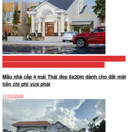
Biệt Thự Cấp 4 Mái Thái 2026: Tổng Hợp 50+ Mẫu Đẹp, Bảng Chi
Phí Chi Tiết Và Kinh Nghiệm Xây Dựng Từ Chuyên Gia
Mẫu nhà cấp 4 mái Thái đẹp 6x20m dành cho đất mặt
tiền chi phí vừa phải
17/03/2026