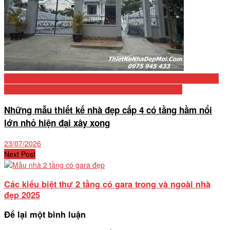
Biệt Thự Cấp 4 Mái Thái 2026: Tổng Hợp 50+ Mẫu Đẹp, Bảng Chi
Phí Chi Tiết Và Kinh Nghiệm Xây Dựng Từ Chuyên Gia
Những mẫu thiết kế nhà đẹp cấp 4 có tầng hầm nổi
lớn nhỏ hiện đại xây xong
23/07/2026
Next Post
Các kiểu biệt thự 2 tầng có gara trong và ngoài nhà
đẹp 2025
Để lại một bình luận