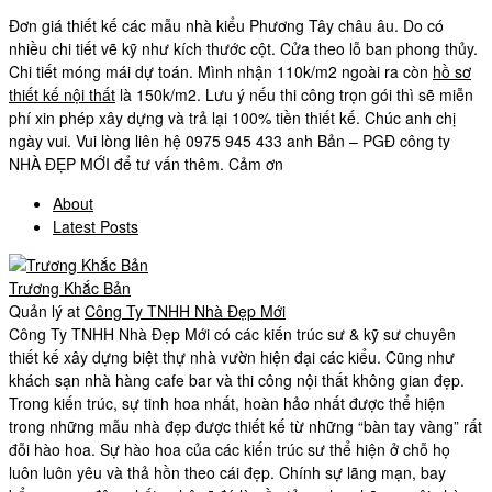
Đơn giá thiết kế các mẫu nhà kiểu Phương Tây châu âu. Do có
nhiều chi tiết vẽ kỹ như kích thước cột. Cửa theo lỗ ban phong thủy.
Chi tiết móng mái dự toán. Mình nhận 110k/m2 ngoài ra còn
hồ sơ
thiết kế nội thất
là 150k/m2. Lưu ý nếu thi công trọn gói thì sẽ miễn
phí xin phép xây dựng và trả lại 100% tiền thiết kế. Chúc anh chị
ngày vui. Vui lòng liên hệ 0975 945 433 anh Bản – PGĐ công ty
NHÀ ĐẸP MỚI để tư vấn thêm. Cảm ơn
About
Latest Posts
Trương Khắc Bản
Quản lý
at
Công Ty TNHH Nhà Đẹp Mới
Công Ty TNHH Nhà Đẹp Mới có các kiến trúc sư & kỹ sư chuyên
thiết kế xây dựng biệt thự nhà vườn hiện đại các kiểu. Cũng như
khách sạn nhà hàng cafe bar và thi công nội thất không gian đẹp.
Trong kiến trúc, sự tinh hoa nhất, hoàn hảo nhất được thể hiện
trong những mẫu nhà đẹp được thiết kế từ những “bàn tay vàng” rất
đỗi hào hoa. Sự hào hoa của các kiến trúc sư thể hiện ở chỗ họ
luôn luôn yêu và thả hồn theo cái đẹp. Chính sự lãng mạn, bay