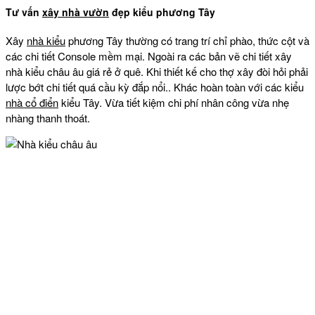
Tư vấn
xây nhà vườn
đẹp kiểu phương Tây
Xây
nhà kiểu
phương Tây thường có trang trí chỉ phào, thức cột và
các chi tiết Console mềm mại. Ngoài ra các bản vẽ chi tiết xây
nhà kiểu châu âu giá rẻ ở quê. Khi thiết kế cho thợ xây đòi hỏi phải
lược bớt chi tiết quá cầu kỳ đắp nổi.. Khác hoàn toàn với các kiểu
nhà cổ điển
kiểu Tây. Vừa tiết kiệm chi phí nhân công vừa nhẹ
nhàng thanh thoát.