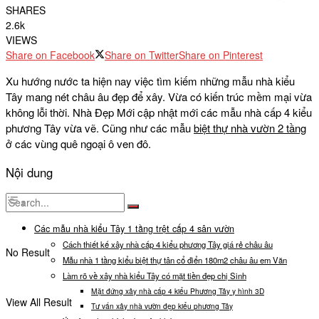
SHARES
2.6k
VIEWS
Share on Facebook
Share on Twitter
Share on Pinterest
Xu hướng nước ta hiện nay việc tìm kiếm những mẫu nhà kiểu
Tây mang nét châu âu đẹp để xây. Vừa có kiến trúc mềm mại vừa
không lỗi thời. Nhà Đẹp Mới cập nhật mới các mẫu nhà cấp 4 kiểu
phương Tây vừa vẽ. Cũng như các mẫu
biệt thự nhà vườn 2 tầng
ở các vùng quê ngoại ô ven đô.
Nội dung
Các mẫu nhà kiểu Tây 1 tầng trệt cấp 4 sân vườn
Cách thiết kế xây nhà cấp 4 kiểu phương Tây giá rẻ châu âu
No Result
Mẫu nhà 1 tầng kiểu biệt thự tân cổ điển 180m2 châu âu em Văn
Làm rõ về xây nhà kiểu Tây có mặt tiền đẹp chị Sinh
Mặt đứng xây nhà cấp 4 kiểu Phương Tây y hình 3D
View All Result
Tư vấn xây nhà vườn đẹp kiểu phương Tây