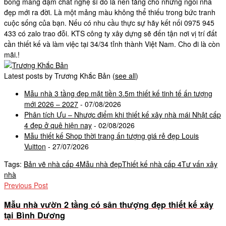
bổng mang đậm chất nghệ sĩ đó là nền tảng cho những ngôi nhà
đẹp mới ra đời. Là một mảng màu không thể thiếu trong bức tranh
cuộc sống của bạn. Nếu có nhu cầu thực sự hãy kết nối 0975 945
433 có zalo trao đỗi. KTS công ty xây dựng sẽ đến tận nơi vị trí đất
cần thiết kế và làm việc tại 34/34 tỉnh thành Việt Nam. Cho đi là còn
mãi.!
Latest posts by Trương Khắc Bản
(
see all
)
Mẫu nhà 3 tầng đẹp mặt tiền 3.5m thiết kế tinh tế ấn tượng
mới 2026 – 2027
- 07/08/2026
Phân tích Ưu – Nhược điểm khi thiết kế xây nhà mái Nhật cấp
4 đẹp ở quê hiện nay
- 02/08/2026
Mẫu thiết kế Shop thời trang ấn tượng giá rẻ đẹp Louis
Vuitton
- 27/07/2026
Tags:
Bản vẽ nhà cấp 4
Mẫu nhà đẹp
Thiết kế nhà cấp 4
Tư vấn xây
nhà
Previous Post
Mẫu nhà vườn 2 tầng có sân thượng đẹp thiết kế xây
tại Bình Dương