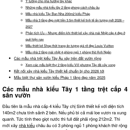
Ý tưởng cho nhà hướng tây khác
Những mẫu nhà kiểu tây 2 tầng phong cách châu âu
Mẫu nhà kiểu Tây Ban Nha 200m2 kiểu Pháp
Mẫu nhà 3 tầng đẹp mặt tiền 3.5m thiết kế tinh tế ấn tượng mới 2026 –
2027
Phân tích Ưu – Nhược điểm khi thiết kế xây nhà mái Nhật cấp 4 đẹp ở
quê hiện nay
Mẫu thiết kế Shop thời trang ấn tượng giá rẻ đẹp Louis Vuitton
Mẫu nhà 2 tầng mái nhật 4 phòng ngủ 1 phòng thờ Anh Ngân
Các mẫu nhà trệt kiểu Tây Âu xây trên đất vườn rộng
Xem các mẫu biệt thự 2 tầng kiểu Vill phương Tây đã xây xong
Kết nối xây nhà kiểu Tây thiết kế chuẩn bị cho 2026 tới
Mẫu biệt thự sân vườn kiểu Pháp 1 tầng đẹp năm 2025
Các mẫu nhà kiểu Tây 1 tầng trệt cấp 4
sân vườn
Đầu tiên là mẫu nhà cấp 4 kiểu Tây chị Sinh thiết kế với diện tích
140m2 chưa tính sảnh 2 bên. Nếu phủ bì cả mái loe vươn ra xung
quanh. Tức tính theo giọt nước thì full đất phải rộng 212m2. Thì
mới xây
nhà kiểu
châu âu có 3 phòng ngủ 1 phòng khách thờ rộng