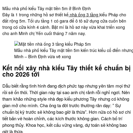
Mẫu nhà phố kiểu Tây mặt tiền 5m ở Bình Định
Đây là 1 trong những hồ sơ thiết kế
nhà ống 3 tầng
kiểu Pháp cho
đất rộng 5m. Tối ưu tầng 1 có gara để ô tô sử dụng cửa cuốn bên
trong có cửa kính 4 cánh. Bật mí là hồ sơ này vừa khai triển xong
cho anh Minh chị Yến cuối tháng 7 năm nay.
Mẫu nhà phố kiểu Tây mặt tiền 5m kiến trúc kiểu cổ điển như
Minh – Bình Định vừa vẽ xong
Kết nối xây nhà kiểu Tây thiết kế chuẩn bị
cho 2026 tới
Dẫu biết rằng tình hình đang dịch phức tạp nhưng yên tâm mọi thứ
rồi sẽ ổn thôi. Thời gian này tại sao anh chị rảnh rỗi nghỉ ngơi. Nên
tham khảo những style nhà đẹp kiểu phương Tây nhưng có không
gian mở cho mình. Cha ông ta đời trước thường răn dạy: ” Sự
chuẩn bị kỹ trước sẽ không bao giờ là thừa”. Hơn nữa có hồ sơ chi
tiết bản vẽ hoàn chỉnh, các kích thước không gian. Cách bố trí
phong thủy. Khoa học, kết cấu vững vàng, dự toán sẽ không bao
giờ là thừa.