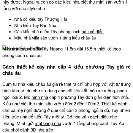
này được. Ngoài ra còn có các kiểu nhà biệt thự mini sân vườn 1
tầng với các style như
Nhà cổ kiểu tây Thượng Hải
Nhà kiểu Tây Ban Nha
Các kiểu nhà miền Tây phong cách
bán cổ điển
Mẫu nhà
villa sân vườn
1 tầng kiểu châu âu
Mẫu nhà cấp 4 kiểu Tây Ngang 11.5m dài 16.5m thiết kế theo
phong cách châu âu
Cách thiết kế
xây nhà cấp 4
kiểu phương Tây giá rẻ
châu âu
Cụm từ nhà kiểu châu âu giá rẻ thật ra chỉ phù hợp với vật tư trung
bình khá. Ví dụ như sử dụng các vật liệu sắt thép xe măng, gạch
ngói loại 2. Mô
hình nhà
cấp 4 phương Tây đơn giản diện tích nhỏ.
Kiểu như biệt thự mini sân vườn 80m2 đến
100m2
. Thiết kế dành
cho ba mẹ nghỉ dưỡng ở quê chỉ cần 2 phòng ngủ là đủ. Tuy nhiên
kiến trúc nhà cổ kiểu Tây một tý. Có hoa văn cách điệu nhẹ
nhàng. Mình gửi
mặt bằng nhà
vườn 1 tầng phong cách Tây Âu
của phối cảnh 3D nhà trên