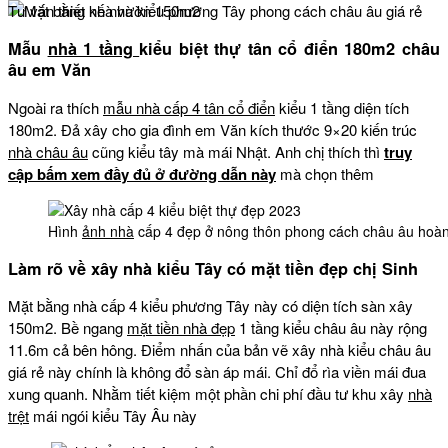
Tư vấn thiết kế nhà kiểu phương Tây phong cách châu âu giá rẻ
Mẫu
nhà 1 tầng
kiểu biệt thự tân cổ điển 180m2 châu
âu em Văn
Ngoài ra thích
mẫu nhà cấp 4 tân cổ điển
kiểu 1 tầng diện tích
180m2. Đả xây cho gia đình em Văn kích thước 9×20 kiến trúc
nhà châu âu
cũng kiểu tây mà mái Nhật. Anh chị thích thì
truy
cập bấm xem đầy đủ ở đường dẫn này
mà chọn thêm
Hình
ảnh nhà
cấp 4 đẹp ở nông thôn phong cách châu âu hoàn 
Làm rõ về xây nhà kiểu Tây có mặt tiền đẹp chị Sinh
Mặt bằng nhà cấp 4 kiểu phương Tây này có diện tích sàn xây
150m2. Bề ngang
mặt tiền nhà đẹp
1 tầng kiểu châu âu này rộng
11.6m cả bên hông. Điểm nhấn của bản vẽ xây nhà kiểu châu âu
giá rẻ này chính là không đổ sàn áp mái. Chỉ đổ rìa viền mái đua
xung quanh. Nhằm tiết kiệm một phần chi phí đầu tư khu xây
nhà
trệt
mái ngói kiểu Tây Âu này