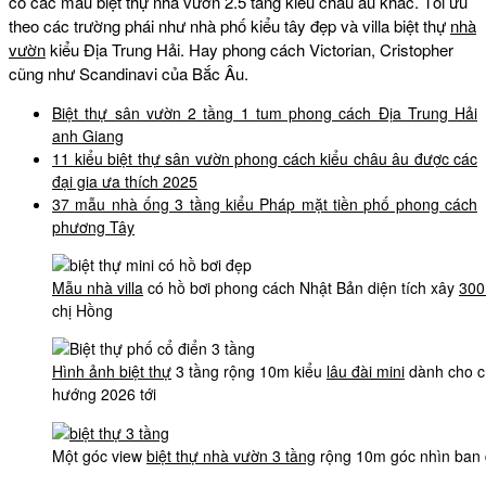
có các mẫu biệt thự nhà vườn 2.5 tầng kiểu châu âu khác. Tối ưu
theo các trường phái như nhà phố kiểu tây đẹp và villa biệt thự
nhà
vườn
kiểu Địa Trung Hải. Hay phong cách Victorian, Cristopher
cũng như Scandinavi của Bắc Âu.
Biệt thự sân vườn 2 tầng 1 tum phong cách Địa Trung Hải
anh Giang
11 kiểu biệt thự sân vườn phong cách kiểu châu âu được các
đại gia ưa thích 2025
37 mẫu nhà ống 3 tầng kiểu Pháp mặt tiền phố phong cách
phương Tây
Mẫu nhà villa
có hồ bơi phong cách Nhật Bản diện tích xây
30
chị Hồng
Hình ảnh biệt thự
3 tầng rộng 10m kiểu
lâu đài mini
dành cho ch
hướng 2026 tới
Một góc view
biệt thự nhà vườn 3 tầng
rộng 10m góc nhìn ban