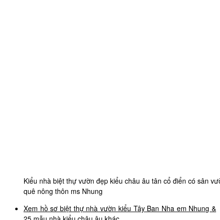
Kiểu nhà biệt thự vườn đẹp kiểu châu âu tân cổ điển có sân vư
quê nông thôn ms Nhung
Xem hồ sơ biệt thự nhà vườn kiểu Tây Ban Nha em Nhung &
25 mẫu nhà kiểu châu âu khác