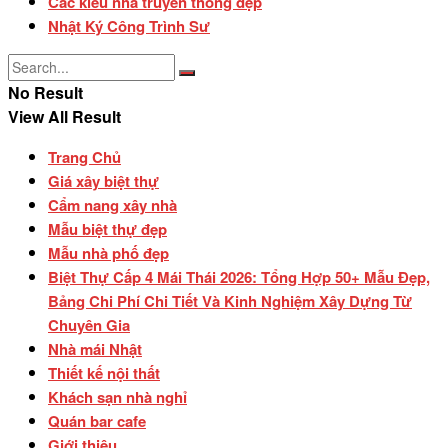
Các kiểu nhà truyền thống đẹp
Nhật Ký Công Trình Sư
No Result
View All Result
Trang Chủ
Giá xây biệt thự
Cẩm nang xây nhà
Mẫu biệt thự đẹp
Mẫu nhà phố đẹp
Biệt Thự Cấp 4 Mái Thái 2026: Tổng Hợp 50+ Mẫu Đẹp,
Bảng Chi Phí Chi Tiết Và Kinh Nghiệm Xây Dựng Từ
Chuyên Gia
Nhà mái Nhật
Thiết kế nội thất
Khách sạn nhà nghỉ
Quán bar cafe
Giới thiệu