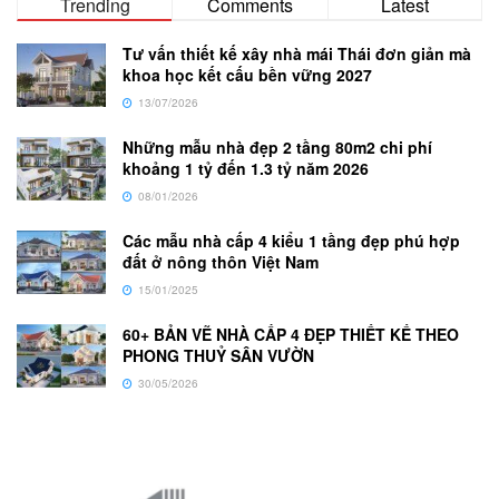
Trending
Comments
Latest
Tư vấn thiết kế xây nhà mái Thái đơn giản mà
khoa học kết cấu bền vững 2027
13/07/2026
Những mẫu nhà đẹp 2 tầng 80m2 chi phí
khoảng 1 tỷ đến 1.3 tỷ năm 2026
08/01/2026
Các mẫu nhà cấp 4 kiểu 1 tầng đẹp phú hợp
đất ở nông thôn Việt Nam
15/01/2025
60+ BẢN VẼ NHÀ CẤP 4 ĐẸP THIẾT KẾ THEO
PHONG THUỶ SÂN VƯỜN
30/05/2026