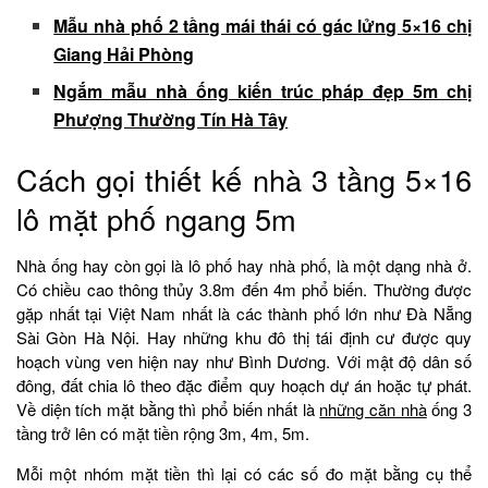
Mẫu nhà phố 2 tầng mái thái có gác lửng 5×16 chị
Giang Hải Phòng
Ngắm mẫu nhà ống kiến trúc pháp đẹp 5m chị
Phượng Thường Tín Hà Tây
Cách gọi thiết kế nhà 3 tầng 5×16
lô mặt phố ngang 5m
Nhà ống hay còn gọi là lô phố hay nhà phố, là một dạng nhà ở.
Có chiều cao thông thủy 3.8m đến 4m phổ biến. Thường được
gặp nhất tại Việt Nam nhất là các thành phố lớn như Đà Nẵng
Sài Gòn Hà Nội. Hay những khu đô thị tái định cư được quy
hoạch vùng ven hiện nay như Bình Dương. Với mật độ dân số
đông, đất chia lô theo đặc điểm quy hoạch dự án hoặc tự phát.
Về diện tích mặt bằng thì phổ biến nhất là
những căn nhà
ống 3
tầng trở lên có mặt tiền rộng 3m, 4m, 5m.
Mỗi một nhóm mặt tiền thì lại có các số đo mặt bằng cụ thể