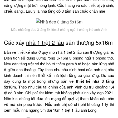
năng lượng mặt trời nóng lạnh. Cầu thang và các thiết bị vệ sinh,
chiếu sáng.. Lưu ý là nhà tầng đổ 3 tấm sàn chắc chắn nhé
Mẫu nhà ống đẹp 3 tầng 5x16m 3 phòng ngủ 1 phòng thờ anh Vinh
Các xây
nhà 1 trệt 2 lầu
sân thượng 5x16m
Bản vẽ thiết kế nhà ở quy mô
nhà 1 trệt
2 lầu sân thượng giá rẻ.
Diện tích sử dụng 80m2 rộng 5x16m 3 phòng ngủ 1 phòng thờ.
Nếu cần tầng trệt có thể bố trí thêm gara ô tô hoặc sàn lửng nhỏ
ở giữa cho thoáng. Tùy theo nhu cầu sinh hoạt của anh chị nếu
kinh doanh thì nên thiết kế nhà lệch tầng có gác lửng. Dù sao
đây cũng là một trong những bản vẽ
thiết kế nhà 3 tầng
5x16m. T
heo nhu cầu tài chính của anh Vinh dự trù khoảng 1,4
tỷ đổ 3 sàn. Chi phí tiết kiệm mà không phát sinh xây đẹp 2021.
Nên kts chúng tôi đưa lên mạng để quý vị tham khảo cần bản
vẽ mà xin phép trước. Nếu anh chị có chi phí khoảng 1 tỷ thì
xem mẫu
nhà ngang
5m dài 16m 1 trệt 1 lầu anh Long