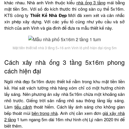
khác nhau. Nhà anh Vinh thuộc kiểu
nhà ống 3 tầng
mái bằng
mặt tiền 5m. Với số đo kích thước thi công sàn cụ thể 5x16m.
KTS công ty
Thiết Kế Nhà Đẹp
Mới đã xem xét và cân nhắc
xin phép xây dựng. Với các yếu tố cũng như yêu cầu và sở
thích của anh Vinh và gia đình để đưa ra mẫu thiết kế này.
Mặt tiền thiết kế nhà 3 tầng 5×16 anh Vinh lô phố hiện đại rộng 5m
Cách xây nhà ống 3 tầng 5x16m phong
cách hiện đại
Ngôi nhà đẹp 5x16m được thiết kế nằm trong khu mặt tiền liền
kề. Hai sát vách tường nhà hàng xóm chỉ có một hướng chính
lấy sáng. Nên phương án xây nhà 5x16m chừa một khoảng sân
nhỏ trước. Giếng trời sân nắng nhỏ sau thông tầng lấy sáng.
Làm
tiểu cảnh
thoát hiểm. Cách lấy ánh sáng cho không gian
bếp thoát mùi
bên trong nhà
. Anh chị cần xem đơn
giá xây nhà
2 tầng
1 tum ngang 5m dài 16m như hình chị Lý năm 2020 thì để
biết thêm.