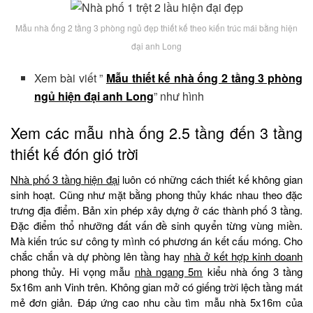
Mẫu nhà ống 2 tầng 3 phòng ngủ đẹp thiết kế theo kiến trúc mái bằng hiện
đại anh Long
Xem bài viết ”
Mẫu thiết kế nhà ống 2 tầng 3 phòng
ngủ hiện đại anh Long
” như hình
Xem các mẫu nhà ống 2.5 tầng đến 3 tầng
thiết kế đón gió trời
Nhà phố 3 tầng hiện đại
luôn có những cách thiết kế không gian
sinh hoạt. Cũng như mặt bằng phong thủy khác nhau theo đặc
trưng địa điểm. Bản xin phép xây dựng ở các thành phố 3 tầng.
Đặc điểm thổ nhưỡng đất vấn đề sinh quyển từng vùng miền.
Mà kiến trúc sư công ty mình có phương án kết cấu móng. Cho
chắc chắn và dự phòng lên tầng hay
nhà ở kết hợp kinh doanh
phong thủy. Hi vọng mẫu
nhà ngang 5m
kiểu nhà ống 3 tầng
5x16m anh Vinh trên. Không gian mở có giếng trời lệch tầng mát
mẻ đơn giản. Đáp ứng cao nhu cầu tìm mẫu nhà 5x16m của