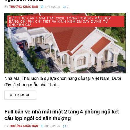
BY
TRƯƠNG KHẮC BẢN
17/11/2025
0
BIỆT THỰ CẤP 4 MÁI THÁI 2026: TỔNG HỢP 50+ MẪU ĐẸP,
BẢNG CHI PHÍ CHI TIẾT VÀ KINH NGHIỆM XÂY DỰNG TỪ
CHUYÊN GIA
Nhà Mái Thái luôn là sự lựa chọn hàng đầu tại Việt Nam. Dưới
đây là những mẫu nhà Thái...
READ MORE
DETAILS
Full bản vẽ nhà mái nhật 2 tầng 4 phòng ngủ kết
cấu lợp ngói có sân thượng
BY
TRƯƠNG KHẮC BẢN
08/06/2026
0