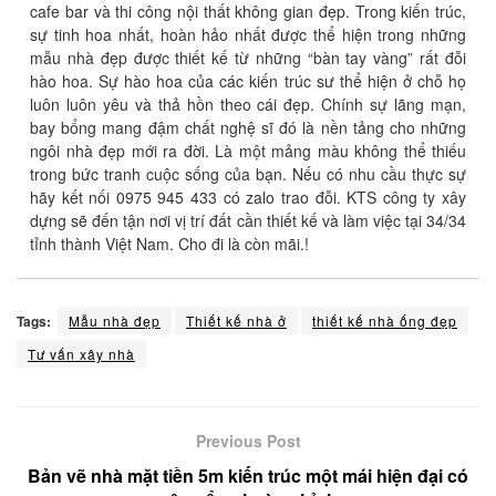
cafe bar và thi công nội thất không gian đẹp. Trong kiến trúc,
sự tinh hoa nhất, hoàn hảo nhất được thể hiện trong những
mẫu nhà đẹp được thiết kế từ những “bàn tay vàng” rất đỗi
hào hoa. Sự hào hoa của các kiến trúc sư thể hiện ở chỗ họ
luôn luôn yêu và thả hồn theo cái đẹp. Chính sự lãng mạn,
bay bổng mang đậm chất nghệ sĩ đó là nền tảng cho những
ngôi nhà đẹp mới ra đời. Là một mảng màu không thể thiếu
trong bức tranh cuộc sống của bạn. Nếu có nhu cầu thực sự
hãy kết nối 0975 945 433 có zalo trao đỗi. KTS công ty xây
dựng sẽ đến tận nơi vị trí đất cần thiết kế và làm việc tại 34/34
tỉnh thành Việt Nam. Cho đi là còn mãi.!
Tags:
Mẫu nhà đẹp
Thiết kế nhà ở
thiết kế nhà ống đẹp
Tư vấn xây nhà
Previous Post
Bản vẽ nhà mặt tiền 5m kiến trúc một mái hiện đại có