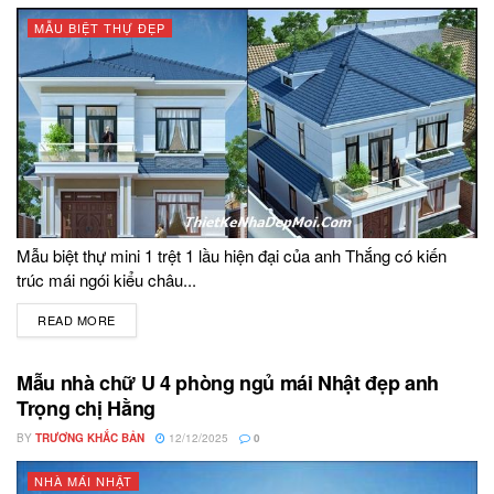
MẪU BIỆT THỰ ĐẸP
Mẫu biệt thự mini 1 trệt 1 lầu hiện đại của anh Thắng có kiến
trúc mái ngói kiểu châu...
READ MORE
DETAILS
Mẫu nhà chữ U 4 phòng ngủ mái Nhật đẹp anh
Trọng chị Hằng
BY
TRƯƠNG KHẮC BẢN
12/12/2025
0
NHÀ MÁI NHẬT