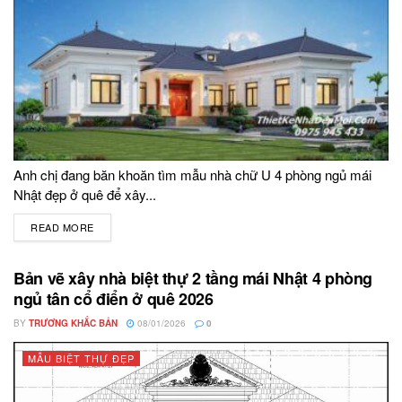
Anh chị đang băn khoăn tìm mẫu nhà chữ U 4 phòng ngủ mái
Nhật đẹp ở quê để xây...
READ MORE
DETAILS
Bản vẽ xây nhà biệt thự 2 tầng mái Nhật 4 phòng
ngủ tân cổ điển ở quê 2026
BY
TRƯƠNG KHẮC BẢN
08/01/2026
0
MẪU BIỆT THỰ ĐẸP