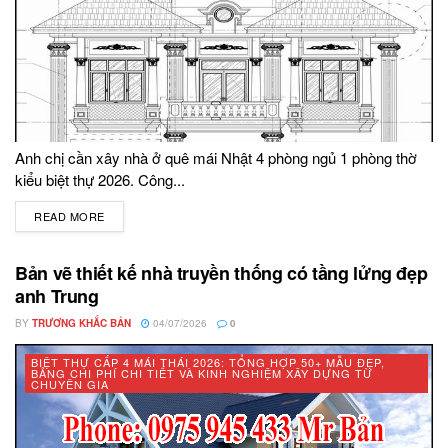
Anh chị cần xây nhà ở quê mái Nhật 4 phòng ngủ 1 phòng thờ
kiểu biệt thự 2026. Công...
READ MORE
DETAILS
Bản vẽ thiết kế nhà truyền thống có tầng lửng đẹp
anh Trung
BY
TRƯƠNG KHẮC BẢN
04/07/2026
0
BIỆT THỰ CẤP 4 MÁI THÁI 2026: TỔNG HỢP 50+ MẪU ĐẸP,
BẢNG CHI PHÍ CHI TIẾT VÀ KINH NGHIỆM XÂY DỰNG TỪ
CHUYÊN GIA