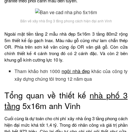
granite theo phối cảnh màu đen tuyền.
Bản vẽ xây nhà ống 3 tầng phong cách hiện đại anh Vinh
Ngoài mặt tiền tầng 2 mẫu nhà đẹp 5x16m 3 tầng 80m2 rộng
5m thiết kế ốp gạch Inax. Màu nâu gỗ cũng như lam chắn thép
OR. Phía trên sơn kẻ vân cũng ốp OR vân giả gỗ. Còn cửa
chính thiết kế 4 cánh trong đó có 2 cánh đặc. Và còn 2 bên
khung gỗ kính cường lực 10 ly.
Tham khảo hơn 1000
ngôi nhà đẹp
khác của công ty
xây dựng chúng tôi trong 12 năm qua
Tổng quan về thiết kế
nhà phố 3
tầng
5x16m anh Vinh
Cuối cùng là dự toán cho chi phí xây nhà ống 3 tầng phong cách
hiện đại mức khá tốt 1,4 tỷ. Trong đó nhân công và giá trị phần
thô hết 972 triệu. Còn lại đầu tư cho chi phí nội thất như cửa,