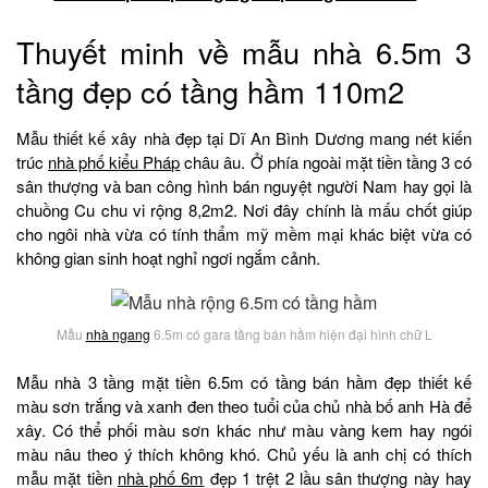
Thuyết minh về mẫu nhà 6.5m 3
tầng đẹp có tầng hầm 110m2
Mẫu thiết kế xây nhà đẹp tại Dĩ An Bình Dương mang nét kiến
trúc
nhà phố kiểu Pháp
châu âu. Ở phía ngoài mặt tiền tầng 3 có
sân thượng và ban công hình bán nguyệt người Nam hay gọi là
chuồng Cu chu vi rộng 8,2m2. Nơi đây chính là mấu chốt giúp
cho ngôi nhà vừa có tính thẩm mỹ mềm mại khác biệt vừa có
không gian sinh hoạt nghỉ ngơi ngắm cảnh.
Mẫu
nhà ngang
6.5m có gara tầng bán hầm hiện đại hình chữ L
Mẫu nhà 3 tầng mặt tiền 6.5m có tầng bán hầm đẹp thiết kế
màu sơn trắng và xanh đen theo tuổi của chủ nhà bố anh Hà để
xây. Có thể phối màu sơn khác như màu vàng kem hay ngói
màu nâu theo ý thích không khó. Chủ yếu là anh chị có thích
mẫu mặt tiền
nhà phố 6m
đẹp 1 trệt 2 lầu sân thượng này hay