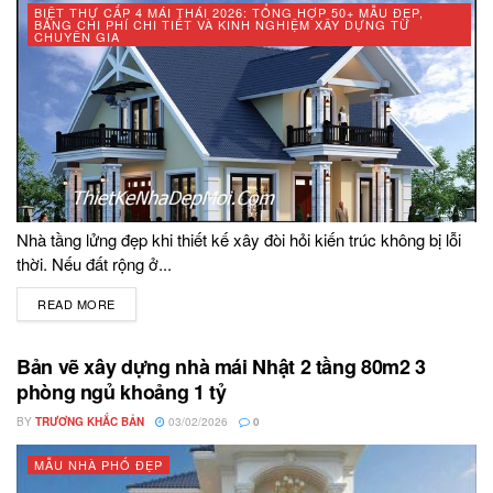
BIỆT THỰ CẤP 4 MÁI THÁI 2026: TỔNG HỢP 50+ MẪU ĐẸP,
BẢNG CHI PHÍ CHI TIẾT VÀ KINH NGHIỆM XÂY DỰNG TỪ
CHUYÊN GIA
Nhà tầng lửng đẹp khi thiết kế xây đòi hỏi kiến trúc không bị lỗi
thời. Nếu đất rộng ở...
READ MORE
DETAILS
Bản vẽ xây dựng nhà mái Nhật 2 tầng 80m2 3
phòng ngủ khoảng 1 tỷ
BY
TRƯƠNG KHẮC BẢN
03/02/2026
0
MẪU NHÀ PHỐ ĐẸP