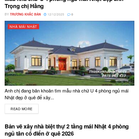
Trọng chị Hằng
BY
TRƯƠNG KHẮC BẢN
12/12/2025
0
NHÀ MÁI NHẬT
Anh chị đang băn khoăn tìm mẫu nhà chữ U 4 phòng ngủ mái
Nhật đẹp ở quê để xây...
READ MORE
DETAILS
Bản vẽ xây nhà biệt thự 2 tầng mái Nhật 4 phòng
ngủ tân cổ điển ở quê 2026