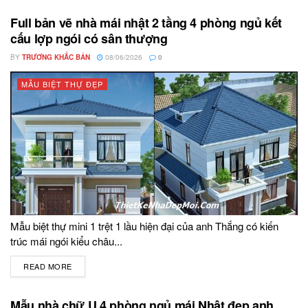
Full bản vẽ nhà mái nhật 2 tầng 4 phòng ngủ kết
cấu lợp ngói có sân thượng
BY
TRƯƠNG KHẮC BẢN
08/06/2026
0
MẪU BIỆT THỰ ĐẸP
Mẫu biệt thự mini 1 trệt 1 lầu hiện đại của anh Thắng có kiến
trúc mái ngói kiểu châu...
READ MORE
DETAILS
Mẫu nhà chữ U 4 phòng ngủ mái Nhật đẹp anh