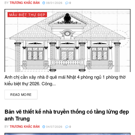
BY
TRƯƠNG KHẮC BẢN
08/01/2026
0
MẪU BIỆT THỰ ĐẸP
Anh chị cần xây nhà ở quê mái Nhật 4 phòng ngủ 1 phòng thờ
kiểu biệt thự 2026. Công...
READ MORE
DETAILS
Bản vẽ thiết kế nhà truyền thống có tầng lửng đẹp
anh Trung
BY
TRƯƠNG KHẮC BẢN
04/07/2026
0