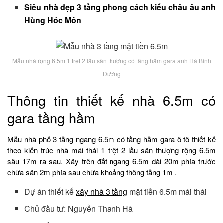
Siêu nhà đẹp 3 tầng phong cách kiểu châu âu anh
Hùng Hóc Môn
Mẫu nhà rộng 6.5m 1 trệt 2 lầu sân thượng có tầng hầm gara anh Hà Bình
Dương
Thông tin thiết kế nhà 6.5m có
gara tầng hầm
Mẫu
nhà phố 3 tầng
ngang 6.5m
có tầng hầm
gara ô tô thiết kế
theo kiến trúc
nhà mái thái
1 trệt 2 lầu sân thượng rộng 6.5m
sâu 17m ra sau. Xây trên đất ngang 6.5m dài 20m phía trước
chừa sân 2m phía sau chừa khoảng thông tầng 1m .
Dự án thiết kế
xây nhà 3 tầng
mặt tiền 6.5m mái thái
Chủ đầu tư: Nguyễn Thanh Hà