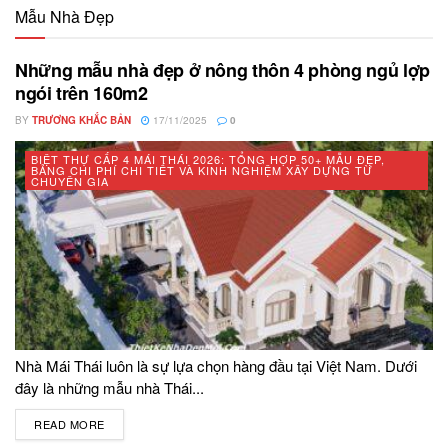
Mẫu Nhà Đẹp
Những mẫu nhà đẹp ở nông thôn 4 phòng ngủ lợp
ngói trên 160m2
BY
TRƯƠNG KHẮC BẢN
17/11/2025
0
BIỆT THỰ CẤP 4 MÁI THÁI 2026: TỔNG HỢP 50+ MẪU ĐẸP,
BẢNG CHI PHÍ CHI TIẾT VÀ KINH NGHIỆM XÂY DỰNG TỪ
CHUYÊN GIA
Nhà Mái Thái luôn là sự lựa chọn hàng đầu tại Việt Nam. Dưới
đây là những mẫu nhà Thái...
READ MORE
DETAILS