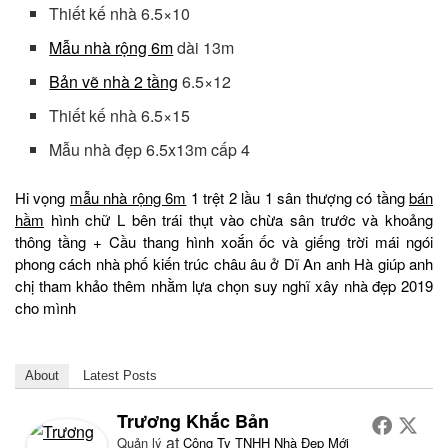
Thiết kế nhà 6.5×10
Mẫu nhà rộng 6m
dài 13m
Bản vẽ nhà 2 tầng
6.5×12
Thiết kế nhà 6.5×15
Mẫu nhà đẹp 6.5x13m cấp 4
Hi vọng
mẫu nhà rộng 6m
1 trệt 2 lầu 1 sân thượng có tầng
bán
hầm
hình chữ L bên trái thụt vào chừa sân trước và khoảng
thông tầng + Cầu thang hình xoắn ốc và giếng trời mái ngói
phong cách nhà phố kiến trúc châu âu ở Dĩ An anh Hà giúp anh
chị tham khảo thêm nhằm lựa chọn suy nghĩ xây nhà đẹp 2019
cho mình
About
Latest Posts
Trương Khắc Bản
at
Quản lý
Công Ty TNHH Nhà Đẹp Mới