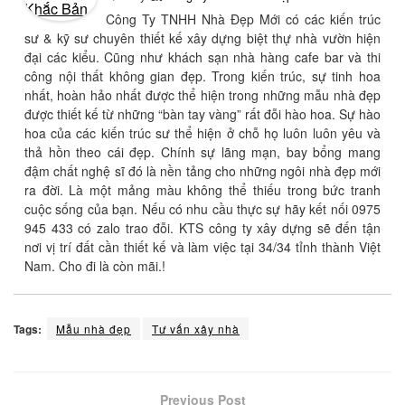
Công Ty TNHH Nhà Đẹp Mới có các kiến trúc
sư & kỹ sư chuyên thiết kế xây dựng biệt thự nhà vườn hiện
đại các kiểu. Cũng như khách sạn nhà hàng cafe bar và thi
công nội thất không gian đẹp. Trong kiến trúc, sự tinh hoa
nhất, hoàn hảo nhất được thể hiện trong những mẫu nhà đẹp
được thiết kế từ những “bàn tay vàng” rất đỗi hào hoa. Sự hào
hoa của các kiến trúc sư thể hiện ở chỗ họ luôn luôn yêu và
thả hồn theo cái đẹp. Chính sự lãng mạn, bay bổng mang
đậm chất nghệ sĩ đó là nền tảng cho những ngôi nhà đẹp mới
ra đời. Là một mảng màu không thể thiếu trong bức tranh
cuộc sống của bạn. Nếu có nhu cầu thực sự hãy kết nối 0975
945 433 có zalo trao đỗi. KTS công ty xây dựng sẽ đến tận
nơi vị trí đất cần thiết kế và làm việc tại 34/34 tỉnh thành Việt
Nam. Cho đi là còn mãi.!
Tags:
Mẫu nhà đẹp
Tư vấn xây nhà
Previous Post