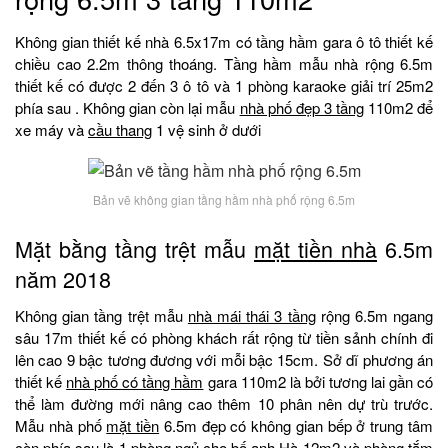
Không gian thiết kế nhà 6.5x17m có tầng hầm gara ô tô thiết kế
chiều cao 2.2m thông thoáng. Tầng hầm mẫu nhà rộng 6.5m
thiết kế có được 2 đến 3 ô tô và 1 phòng karaoke giải trí 25m2
phía sau . Không gian còn lại mẫu
nhà phố đẹp 3 tầng
110m2 để
xe máy và
cầu thang
1 vệ sinh ở dưới
Bản vẽ không gian tầng hầm nhà phố rộng 6.5m
Mặt bằng tầng trệt mẫu
mặt tiền nhà
6.5m
năm 2018
Không gian tầng trệt mẫu
nhà mái thái 3 tầng
rộng 6.5m ngang
sâu 17m thiết kế có phòng khách rất rộng từ tiền sảnh chính đi
lên cao 9 bậc tương đương với mỗi bậc 15cm. Sở dĩ phương án
thiết kế
nhà phố có tầng hầm
gara 110m2 là bởi tương lai gần có
thể làm đường mới nâng cao thêm 10 phân nên dự trù trước.
Mẫu nhà phố
mặt tiền
6.5m đẹp có không gian bếp ở trung tâm
còn phía sau là 1 phòng ngủ cho bố anh Hà 12m2 và phòng tắm