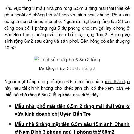
Khu vực tầng 3 mẫu nhà phố rộng 6.5m 3
tầng mái
thái thiết kế
phía ngoài có phòng thờ kết hợp với sinh hoạt chung. Phía sau
cùng là sân phơi có mái che. Ngoài ra mặt bằng tầng lầu 2 trên
cùng còn có 1 phòng ngủ 5 dự phòng cho em gái lấy chồng ở
Sài Gòn thỉnh thoảng về thăm bố ở lại rộng 15m2. Phòng vệ
sinh rộng 6m2 sau cùng và sân phơi. Bên hông có sân thượng
10m2.
Mặt bằng nhà phố
6.5x17m tầng 3
Ngoài mặt bằng nhà phố rộng 6.5m có tầng hầm
mái thái đẹp
này nếu tài chính không cho phép anh chị có thể xem bản vẽ
thiết kế nhà rộng 6.5m 2 tầng khác như dưới đây
Mẫu nhà phố mặt tiền 6.5m 2 tầng mái thái vừa ở
vừa kinh doanh chị Uyên Bến Tre
Mẫu nhà 2 tầng mặt tiền 6.5m sâu 15m anh Chanh
ở Nam Định 3 phòng ngủ 1 phòng thờ 80m2