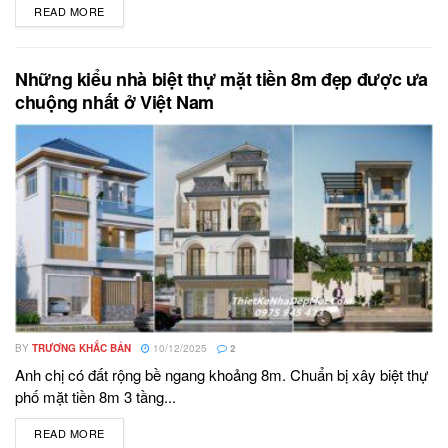
READ MORE
DETAILS
Những kiểu nhà biệt thự mặt tiền 8m đẹp được ưa
chuộng nhất ở Việt Nam
BY
TRƯƠNG KHẮC BẢN
10/12/2025
2
Anh chị có đất rộng bề ngang khoảng 8m. Chuẩn bị xây biệt thự
phố mặt tiền 8m 3 tầng...
READ MORE
DETAILS