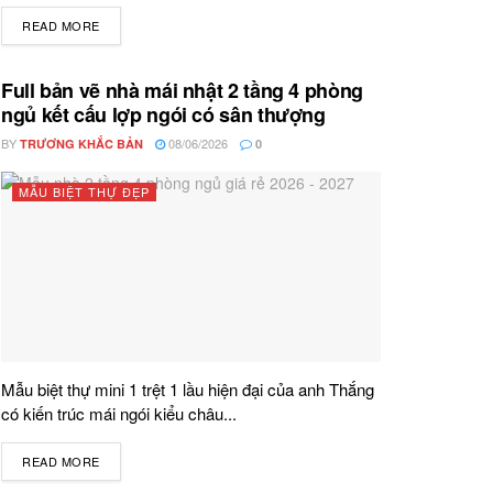
READ MORE
DETAILS
Full bản vẽ nhà mái nhật 2 tầng 4 phòng
ngủ kết cấu lợp ngói có sân thượng
BY
08/06/2026
TRƯƠNG KHẮC BẢN
0
MẪU BIỆT THỰ ĐẸP
Mẫu biệt thự mini 1 trệt 1 lầu hiện đại của anh Thắng
có kiến trúc mái ngói kiểu châu...
READ MORE
DETAILS