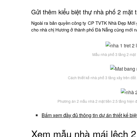
Gửi thêm kiểu biệt thự nhà phố 2 mặt 
Ngoài ra bản quyền công ty CP TVTK Nhà Đẹp Mới g
cho nhà chị Hương ở thành phố Đà Nẵng cũng mới n
Mẫu nhà phố 3 tầng 2 mặt ti
Cách thiết kế nhà phố 3 tầng xây trên đấ
Phương án 2 mẫu nhà 2 mặt tiền 2.5 tầng hiện đ
Bấm xem đầy đủ thông tin dự án thiết kế biệ
Xem mẫu
nhà mái lệch
2 