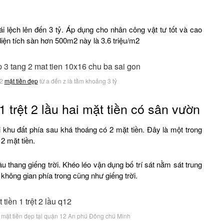
i lệch lên đến 3 tỷ. Áp dụng cho nhân công vật tư tốt và cao
diện tích sàn hơn 500m2 này là 3.6 triệu/m2
 2
mặt tiền đẹp
từ a đến z là tầm khoảng 3 tỷ
 trệt 2 lầu hai mặt tiền có sân vườn
 khu đất phía sau khá thoáng có 2 mặt tiền. Đây là một trong
2 mặt tiền.
ầu thang giếng trời. Khéo léo vận dụng bố trí sát nằm sát trung
hông gian phía trong cũng như giếng trời.
2 mặt tiền đẹp tại quận 12 An phú Đông chú Minh