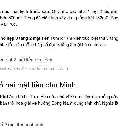
châu âu mái lệch trước sau. Quy mô xây
nhà 1 trệt
2 lầu sân
n hơn 500m2. Trong đó diện tích xây dựng tầng
trệt
152m2. Bao
 và 1 wc.
hố đẹp 3 tầng 2 mặt tiền 10m x 17m
kiến trúc biệt thự 3 tầng
ảnh kiến trúc mẫu nhà phố đẹp 3 tầng 2 mặt tiền như sau
 mái lệch đẹp tổng diện tích sàn trên 500m2
 hai mặt tiền chú Minh
 10x17m phủ bì. Theo yêu cầu chú vì không tiện lên xuống
cầu
 bàn thờ hóa giải về hướng Đông Nam cung sinh khí. Nghĩa là