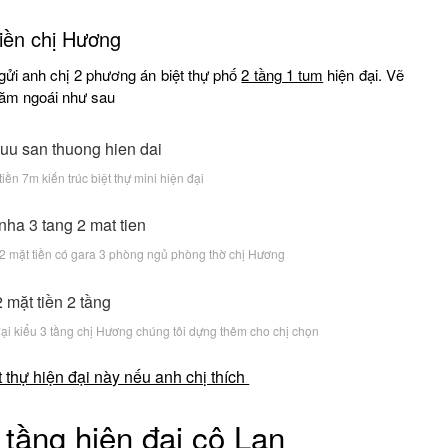
tiền chị Hương
ửi anh chị 2 phương án biệt thự phố
2 tầng 1 tum
hiện đại. Vẽ
ăm ngoái như sau
ền 7m kiến trúc biệt thự mini hiện đại
t 2 mặt tiền có gara 3 phòng ngủ phòng thờ chị Hương
ại kiểu 3 tầng chị Hương chúng tôi dựng thêm cho chị chọn
t thự hiện đại này nếu anh chị thích
tầng hiện đại cô Lan