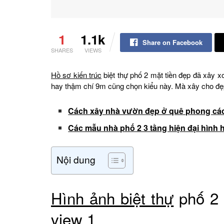
1
1.1k
Share on Facebook
SHARES
VIEWS
Hồ sơ kiến trúc
biệt thự phố 2 mặt tiền đẹp đã xây 
hay thậm chí 9m cũng chọn kiểu này. Mà xây cho đẹ
Cách xây nhà vườn đẹp ở quê phong các
Các mẫu nhà phố 2 3 tầng hiện đại hình 
Nội dung
Hình ảnh biệt thự
phố 2 
view 1