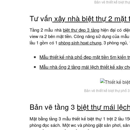
Bản vẽ thiết kế biệt t
Tư vấn
xây nhà biệt thự
2 mặt 
Tầng 2 mẫu nhà
biệt thự đẹp 3 tầng
hiện đại có diệ
view ra 2 bên mặt tiền. Công năng sử dụng của mẫu 
lầu 1 gồm có 1
phòng sinh hoạt chung
, 3 phòng ngủ,
Mẫu thiết kế nhà phố đẹp mặt tiền 5m kiến 
Mẫu nhà ống 2 tầng mái lệch thiết kế xây c
Bản vẽ thiết kế biệt thự phố
Bản vẽ tầng 3
biệt thự mái lệc
Mặt bằng tầng 3 mẫu thiết kế biệt thự 1 trệt 2 lầu
phòng đọc sách. Một wc và phòng giặt sân phơi, sâ