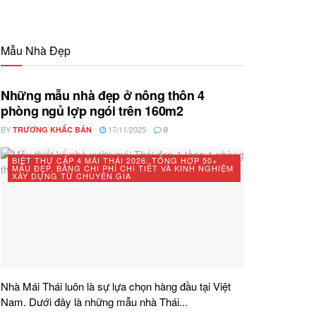
Mẫu Nhà Đẹp
Những mẫu nhà đẹp ở nông thôn 4
phòng ngủ lợp ngói trên 160m2
BY
17/11/2025
TRƯƠNG KHẮC BẢN
0
BIỆT THỰ CẤP 4 MÁI THÁI 2026: TỔNG HỢP 50+
MẪU ĐẸP, BẢNG CHI PHÍ CHI TIẾT VÀ KINH NGHIỆM
XÂY DỰNG TỪ CHUYÊN GIA
Nhà Mái Thái luôn là sự lựa chọn hàng đầu tại Việt
Nam. Dưới đây là những mẫu nhà Thái...