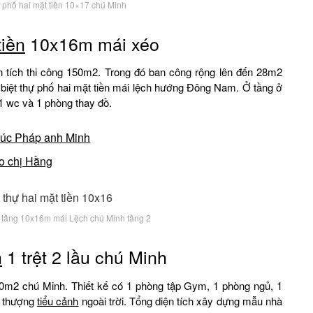
hự phố hai mặt tiền 10×17 chú Minh
tiền
10x16m mái xéo
n tích thi công 150m2. Trong đó ban công rộng lên đến 28m2
biệt thự phố hai mặt tiền mái lệch hướng Đông Nam. Ở tầng ở
 1 wc và 1 phòng thay đồ.
trúc Pháp anh Minh
ho chị Hằng
 3 tầng 10x16m mái Lệch chú Minh tầng 2
h
1 trệt 2 lầu chú Minh
 150m2 chú Minh. Thiết kế có 1 phòng tập Gym, 1 phòng ngủ, 1
n thượng
tiểu cảnh
ngoài trời. Tổng diện tích xây dựng mẫu nhà