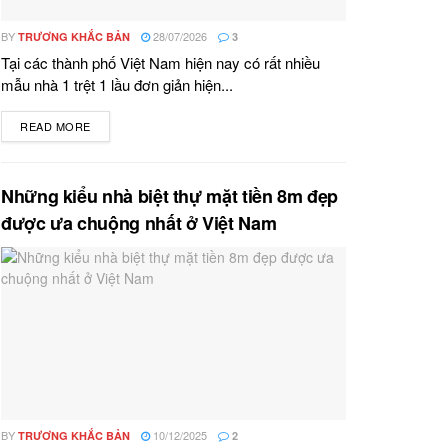
BY
28/07/2026
TRƯƠNG KHẮC BẢN
3
Tại các thành phố Việt Nam hiện nay có rất nhiều
mẫu nhà 1 trệt 1 lầu đơn giản hiện...
READ MORE
DETAILS
Những kiểu nhà biệt thự mặt tiền 8m đẹp
được ưa chuộng nhất ở Việt Nam
BY
10/12/2025
TRƯƠNG KHẮC BẢN
2