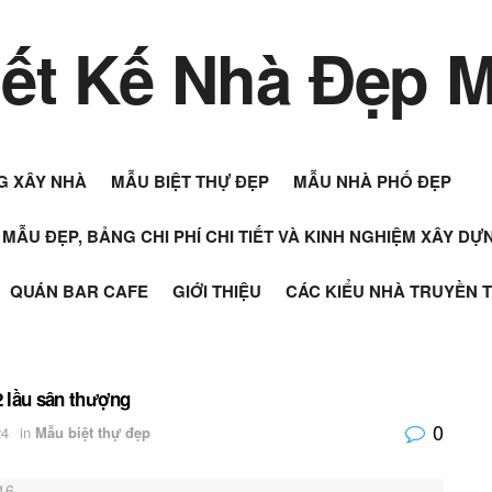
G XÂY NHÀ
MẪU BIỆT THỰ ĐẸP
MẪU NHÀ PHỐ ĐẸP
+ MẪU ĐẸP, BẢNG CHI PHÍ CHI TIẾT VÀ KINH NGHIỆM XÂY D
QUÁN BAR CAFE
GIỚI THIỆU
CÁC KIỂU NHÀ TRUYỀN 
 2 lầu sân thượng
0
24
in
Mẫu biệt thự đẹp