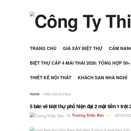
TRANG CHỦ
GIÁ XÂY BIỆT THỰ
CẨM NAN
BIỆT THỰ CẤP 4 MÁI THÁI 2026: TỔNG HỢP 50
THIẾT KẾ NỘI THẤT
KHÁCH SẠN NHÀ NGHỈ
Home
Mẫu biệt thự đẹp
5 bản vẽ biệt thự phố hiện đại 2 mặt tiền 1 trệt
by
Trương Khắc Bản
28/06/20