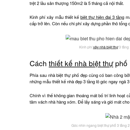
trệt 2 lầu sân thượng 150m2 là 5 tháng cả nội thất.
Kinh phí xây mẫu thiết kế
biệt thự hiện đại 3 tầng
má
cấp trở lên. Còn nếu chi phí xây dựng phần thô tổng 
Kinh phí
xây nhà biệt thự
3 tầng
Cách
thiết kế nhà biệt thự
phố 1
Phía sau nhà biệt thự phố đẹp cũng có ban công bởi
những mẫu thiết kế nhà đẹp 3 tầng lô góc ngay ngã 3 
Chính vì thế không gian thoáng mát bố trí linh hoạt c
tâm vách nhà hàng xóm. Để lấy sáng và gió mát cho k
Góc nhìn ngang biệt thự phố 3 tầng 