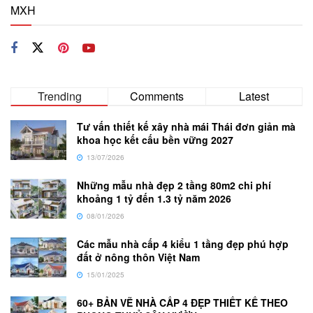
MXH
Trending
Comments
Latest
Tư vấn thiết kế xây nhà mái Thái đơn giản mà
khoa học kết cấu bền vững 2027
13/07/2026
Những mẫu nhà đẹp 2 tầng 80m2 chi phí
khoảng 1 tỷ đến 1.3 tỷ năm 2026
08/01/2026
Các mẫu nhà cấp 4 kiểu 1 tầng đẹp phú hợp
đất ở nông thôn Việt Nam
15/01/2025
60+ BẢN VẼ NHÀ CẤP 4 ĐẸP THIẾT KẾ THEO