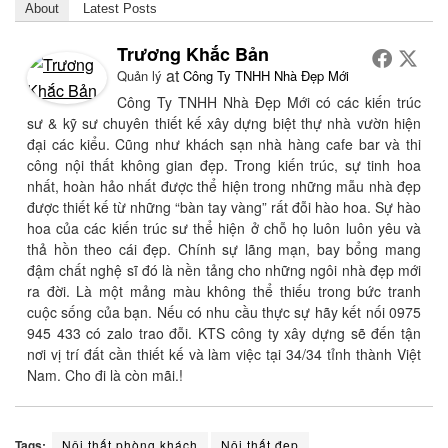
About
Latest Posts
Trương Khắc Bản
at
Quản lý
Công Ty TNHH Nhà Đẹp Mới
Công Ty TNHH Nhà Đẹp Mới có các kiến trúc
sư & kỹ sư chuyên thiết kế xây dựng biệt thự nhà vườn hiện
đại các kiểu. Cũng như khách sạn nhà hàng cafe bar và thi
công nội thất không gian đẹp. Trong kiến trúc, sự tinh hoa
nhất, hoàn hảo nhất được thể hiện trong những mẫu nhà đẹp
được thiết kế từ những “bàn tay vàng” rất đỗi hào hoa. Sự hào
hoa của các kiến trúc sư thể hiện ở chỗ họ luôn luôn yêu và
thả hồn theo cái đẹp. Chính sự lãng mạn, bay bổng mang
đậm chất nghệ sĩ đó là nền tảng cho những ngôi nhà đẹp mới
ra đời. Là một mảng màu không thể thiếu trong bức tranh
cuộc sống của bạn. Nếu có nhu cầu thực sự hãy kết nối 0975
945 433 có zalo trao đỗi. KTS công ty xây dựng sẽ đến tận
nơi vị trí đất cần thiết kế và làm việc tại 34/34 tỉnh thành Việt
Nam. Cho đi là còn mãi.!
Tags:
Nội thất phòng khách
Nội thất đẹp