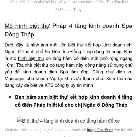
Mẫu thiết kế nhà phố kết hợp với phòng khám bệnh ở Cần Thơ diện tích
5x36m chị Thúy
Mô hình biệt thự
Pháp 4 tầng kinh doanh Spa
Đồng Tháp
Dưới đây là hình ảnh mặt tiền biệt thự kết hợp kinh doanh chị
Ngân. Ở thành phố Sa Đéc tỉnh Đồng Tháp đang thi công. Đây
là mô
hình biệt thự
có tầng hầm cổ điển mặt phố rộng ngang
10m. Tòa nhà
biệt thự có tầng hầm
này công năng sử dụng chủ
yếu để kinh doanh dịch Spa làm đẹp. Cũng như dịch vụ
Massager cho khách Vip tại khu vực thành phố. Xem tòa nhà
đang xây để biết về KTS công ty uy tín mình
Bạn bấm xem biệt thự kết hợp kinh doanh 4 tầng
cổ điển Pháp thiết kế cho chị Ngân ở Đồng Tháp
Hình ảnh kiến trúc biệt thự kết hợp kinh doanh có
tầng hầm để xe
bên trái chị