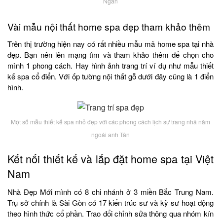
Ngân
Vài mẫu nội thất home spa đẹp tham khảo thêm
Trên thị trường hiện nay có rất nhiều mẫu mã home spa tại nhà
đẹp. Bạn nên lên mạng tìm và tham khảo thêm để chọn cho
mình 1 phong cách. Hay hình ảnh trang trí ví dụ như mẫu thiết
kế spa cổ điển. Với ốp tường nội thất gỗ dưới đây cũng là 1 điển
hình.
Một số mẫu thiết kế spa nhỏ đẹp với các phong cách lịch sự trang nhã năm
ngoái anh Tân
Kết nối thiết kế và lắp đặt home spa tại Việt
Nam
Nhà Đẹp Mới mình có 8 chi nhánh ở 3 miền Bắc Trung Nam.
Trụ sở chính là Sài Gòn có 17 kiến trúc sư và kỹ sư hoạt động
theo hình thức cổ phần. Trao đổi chỉnh sửa thông qua nhóm kín