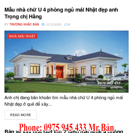
Mẫu nhà chữ U 4 phòng ngủ mái Nhật đẹp anh
Trọng chị Hằng
BY
TRƯƠNG KHẮC BẢN
12/12/2025
0
NHÀ MÁI NHẬT
Anh chị đang băn khoăn tìm mẫu nhà chữ U 4 phòng ngủ mái
Nhật đẹp ở quê để xây...
READ MORE
DETAILS
Bản vẽ xây nhà biệt thự 2 tầng mái Nhật 4 phòng