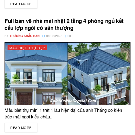
READ MORE
DETAILS
Full bản vẽ nhà mái nhật 2 tầng 4 phòng ngủ kết
cấu lợp ngói có sân thượng
BY
TRƯƠNG KHẮC BẢN
08/06/2026
0
MẪU BIỆT THỰ ĐẸP
Mẫu biệt thự mini 1 trệt 1 lầu hiện đại của anh Thắng có kiến
trúc mái ngói kiểu châu...
READ MORE
DETAILS