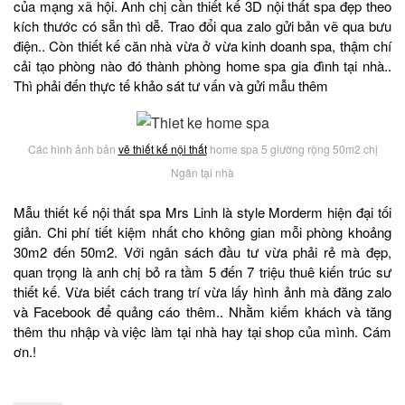
của mạng xã hội. Anh chị cần thiết kế 3D nội thất spa đẹp theo
kích thước có sẵn thì dễ. Trao đổi qua zalo gửi bản vẽ qua bưu
điện.. Còn thiết kế căn nhà vừa ở vừa kinh doanh spa, thậm chí
cải tạo phòng nào đó thành phòng home spa gia đình tại nhà..
Thì phải đến thực tế khảo sát tư vấn và gửi mẫu thêm
Các hình ảnh bản
vẽ thiết kế nội thất
home spa 5 giường rộng 50m2 chị
Ngân tại nhà
Mẫu thiết kế nội thất spa Mrs Linh là style Morderm hiện đại tối
giản. Chi phí tiết kiệm nhất cho không gian mỗi phòng khoảng
30m2 đến 50m2. Với ngân sách đầu tư vừa phải rẻ mà đẹp,
quan trọng là anh chị bỏ ra tầm 5 đến 7 triệu thuê kiến trúc sư
thiết kế. Vừa biết cách trang trí vừa lấy hình ảnh mà đăng zalo
và Facebook để quảng cáo thêm.. Nhằm kiếm khách và tăng
thêm thu nhập và việc làm tại nhà hay tại shop của mình. Cám
ơn.!