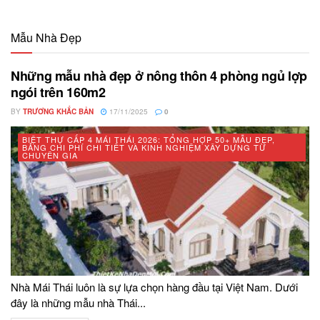
Mẫu Nhà Đẹp
Những mẫu nhà đẹp ở nông thôn 4 phòng ngủ lợp
ngói trên 160m2
BY
TRƯƠNG KHẮC BẢN
17/11/2025
0
BIỆT THỰ CẤP 4 MÁI THÁI 2026: TỔNG HỢP 50+ MẪU ĐẸP,
BẢNG CHI PHÍ CHI TIẾT VÀ KINH NGHIỆM XÂY DỰNG TỪ
CHUYÊN GIA
Nhà Mái Thái luôn là sự lựa chọn hàng đầu tại Việt Nam. Dưới
đây là những mẫu nhà Thái...