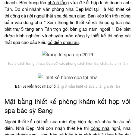
doanh. Bên trong tòa
nhà 5 tầng
vừa ở kết hợp kinh doanh anh
Tân. Do chi nhánh văn phòng Nhà Đẹp Mới tại Hà Nội thiết kế
thi công cả nội ngoại thất spa đã bàn giao. Bạn kéo lên trên cùng
bấm vào dòng chữ ” Xem thông tin thiết kế và thi công tòa nhà
biệt thự 5 tầng
anh Tân trọn gói bàn giao năm ngoái “. Để biết
được kinh nghiệm và chuyên môn công ty thiết kế thi công nội
thất spa cao cấp kiểu
cổ điển châu âu
.
Top 5 cách trang trí spa đẹp với các phong cách hiện đại châu âu anh Tân
Bản vẽ kiến trúc nhà phố
tầng 3 mẫu thiết kế spa 5 tầng anh Tân
Mặt bằng thiết kế phòng khám kết hợp với
spa bác sỹ Sang
Ngoài thiết kế nội thất spa mini đẹp hiện đại và châu âu âu cổ
điển. Nhà Đẹp Mới còn nhận thiết kế thi
công nhà
nghỉ, nhà
hàng khách sạn.. Hay bản vẽ kiến trúc
nhà phố 3 tầng hiện đại