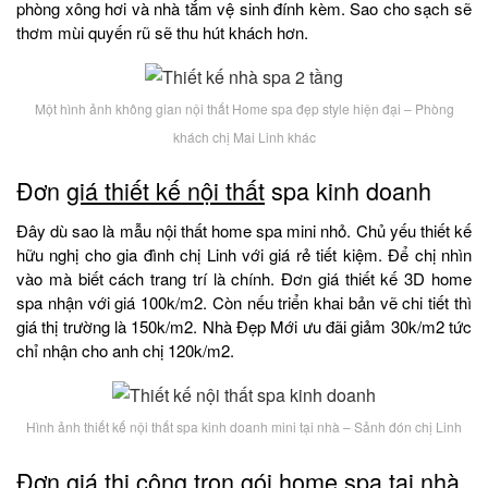
phòng xông hơi và nhà tắm vệ sinh đính kèm. Sao cho sạch sẽ
thơm mùi quyến rũ sẽ thu hút khách hơn.
Một hình ảnh không gian nội thất Home spa đẹp style hiện đại – Phòng
khách chị Mai Linh khác
Đơn
giá thiết kế nội thất
spa kinh doanh
Đây dù sao là mẫu nội thất home spa mini nhỏ. Chủ yếu thiết kế
hữu nghị cho gia đình chị Linh với giá rẻ tiết kiệm. Để chị nhìn
vào mà biết cách trang trí là chính. Đơn giá thiết kế 3D home
spa nhận với giá 100k/m2. Còn nếu triển khai bản vẽ chi tiết thì
giá thị trường là 150k/m2. Nhà Đẹp Mới ưu đãi giảm 30k/m2 tức
chỉ nhận cho anh chị 120k/m2.
Hình ảnh thiết kế nội thất spa kinh doanh mini tại nhà – Sảnh đón chị Linh
Đơn giá thi công trọn gói home spa tại nhà