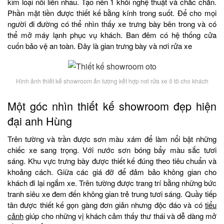
kim loại nối liền nhau. Tạo nên 1 khối nghệ thuật và chắc chắn.
Phần mặt tiền được thiết kế bằng kính trong suốt. Để cho mọi
người đi đường có thể nhìn thấy xe trưng bày bên trong và có
thể mở máy lạnh phục vụ khách. Ban đêm có hệ thống cửa
cuốn bảo vệ an toàn. Đây là gian trưng bày và nơi rửa xe
Hình ảnh thiết kế showroom ấn tượng kết hợp nơi rửa xe ô tô cho khách
Một góc nhìn thiết kế showroom đẹp hiện
đại anh Hùng
Trên tường và trần được sơn màu xám để làm nổi bật những
chiếc xe sang trọng. Với nước sơn bóng bẩy màu sắc tươi
sáng. Khu vực trưng bày được thiết kế đúng theo tiêu chuẩn và
khoảng cách. Giữa các giá đỡ để đảm bảo không gian cho
khách đi lại ngắm xe. Trên tường được trang trí bằng những bức
tranh siêu xe đem đến không gian trẻ trung tươi sáng. Quầy tiếp
tân được thiết kế gọn gàng đơn giản nhưng độc đáo và có
tiểu
cảnh
giúp cho những vị khách cảm thấy thư thái và dễ dàng mở