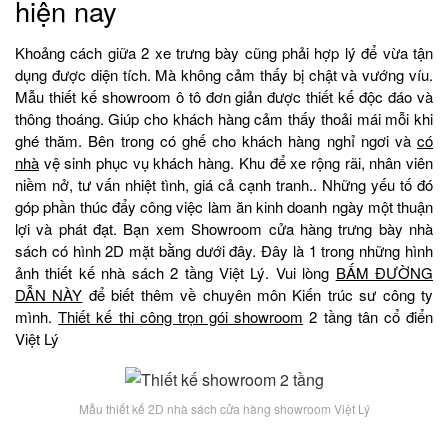
hiện nay
Khoảng cách giữa 2 xe trưng bày cũng phải hợp lý để vừa tận
dụng được diện tích. Mà không cảm thấy bị chật và vướng víu.
Mẫu thiết kế showroom ô tô đơn giản được thiết kế độc đáo và
thông thoáng. Giúp cho khách hàng cảm thấy thoải mái mỗi khi
ghé thăm. Bên trong có ghế cho khách hàng nghỉ ngơi và
có
nhà
vệ sinh phục vụ khách hàng. Khu để xe rộng rãi, nhân viên
niềm nở, tư vấn nhiệt tình, giá cả cạnh tranh.. Những yếu tố đó
góp phần thúc đẩy công việc làm ăn kinh doanh ngày một thuận
lợi và phát đạt. Bạn xem Showroom cửa hàng trưng bày nhà
sách có hình 2D mặt bằng dưới đây. Đây là 1 trong những hình
ảnh thiết kế nhà sách 2 tầng Việt Lý. Vui lòng
BẤM ĐƯỜNG
DẪN NÀY
để biết thêm về chuyên môn Kiến trúc sư công ty
mình.
Thiết kế thi công trọn gói showroom
2 tầng tân cổ điển
Việt Lý
Mẫu thiết kế 2D nhà sách cửa hàng showroom Việt Lý