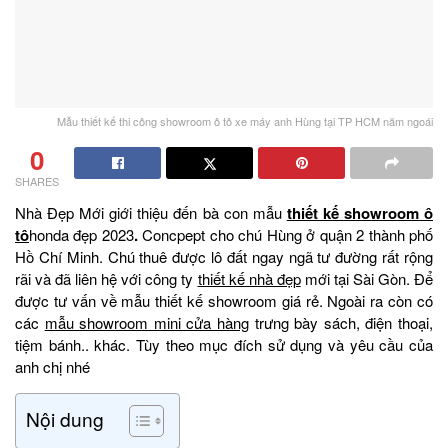
Mẫu thiết kế thi công showroom ô tô xe máy anh Hùng tại TP HCM năm ngoái
0
SHARES
Nhà Đẹp Mới giới thiệu đến bà con mẫu
thiết kế showroom ô
tô
honda đẹp 2023
.
Concpept cho chú Hùng ở quận 2 thành phố
Hồ Chí Minh. Chú thuê được lô đất ngay ngã tư đường rất rộng
rãi và đã liên hệ với công ty
thiết kế nhà đẹp
mới tại Sài Gòn. Để
được tư vấn về mẫu thiết kế showroom giá rẻ. Ngoài ra còn có
các
mẫu showroom mini cửa hàng
trưng bày sách, điện thoại,
tiệm bánh.. khác. Tùy theo mục đích sử dụng và yêu cầu của
anh chị nhé
Nội dung