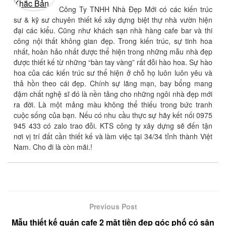
Công Ty TNHH Nhà Đẹp Mới có các kiến trúc
sư & kỹ sư chuyên thiết kế xây dựng biệt thự nhà vườn hiện
đại các kiểu. Cũng như khách sạn nhà hàng cafe bar và thi
công nội thất không gian đẹp. Trong kiến trúc, sự tinh hoa
nhất, hoàn hảo nhất được thể hiện trong những mẫu nhà đẹp
được thiết kế từ những “bàn tay vàng” rất đỗi hào hoa. Sự hào
hoa của các kiến trúc sư thể hiện ở chỗ họ luôn luôn yêu và
thả hồn theo cái đẹp. Chính sự lãng mạn, bay bổng mang
đậm chất nghệ sĩ đó là nền tảng cho những ngôi nhà đẹp mới
ra đời. Là một mảng màu không thể thiếu trong bức tranh
cuộc sống của bạn. Nếu có nhu cầu thực sự hãy kết nối 0975
945 433 có zalo trao đỗi. KTS công ty xây dựng sẽ đến tận
nơi vị trí đất cần thiết kế và làm việc tại 34/34 tỉnh thành Việt
Nam. Cho đi là còn mãi.!
Previous Post
Mẫu thiết kế quán cafe 2 mặt tiền đẹp góc phố có sân