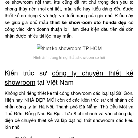
kế showroom nội thất, kts cũng đã rất chú trọng đến yếu tố
phong thủy nên mọi chi tiết, màu sắc hay kiểu dáng đều được
thiết kế có dụng ý và hợp với tuổi mạng của gia chủ. Điều này
sẽ giúp gia chủ mẫu
thiết kế showroom ôtô honda đẹp
có
công việc kinh doanh thuận lợi, làm điều kiện đầu tiên để đón
nhận được nhiều tài lộc may mắn.
Hình ảnh trang trí nội thất showroom xe hơi
Kiến trúc sư
công ty chuyên thiết kế
showroom
tại Việt Nam
Không chỉ riêng thiết kế thi công showroom các loại tại Sài Gòn.
Hiện nay NHÀ ĐẸP MỚI còn có các kiến trúc sư chi nhánh cổ
phần công ty tại Hà Nội. Thành phố Đà Nẵng, Thủ Dầu Một và
Thủ Đức. Đồng Nai. Bà Rịa.. Tức 8 chi nhánh và văn phòng đại
diện để chuyên thiết kế và lắp đặt nội thất showroom các kiểu
lớn nhỏ