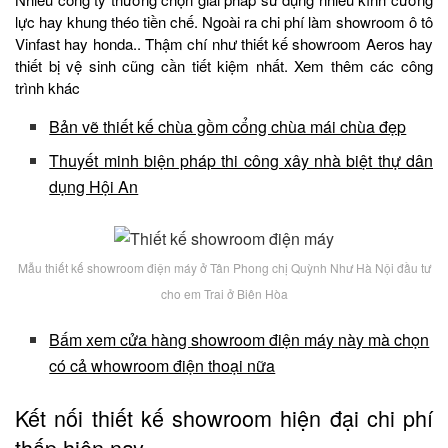
lực hay khung théo tiền chế. Ngoài ra chi phí làm showroom ô tô
Vinfast hay honda.. Thậm chí như thiết kế showroom Aeros hay
thiết bị vệ sinh cũng cần tiết kiệm nhất. Xem thêm các công
trình khác
Bản vẽ thiết kế chùa gồm cổng chùa mái chùa đẹp
Thuyết minh biện pháp thi công xây nhà biệt thự dân
dụng Hội An
Mẫu thiết kế showroom điện máy ở Tân Phong chị Quỳnh Như Hà Nội đầu tư
cho em Trai ở Biên Hòa
Bấm xem cửa hàng showroom điện máy này mà chọn
có cả whowroom điện thoại nữa
Kết nối thiết kế showroom hiện đại chi phí
thấp hiện nay