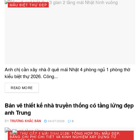
MẪU BIỆT THỰ ĐẸP
Anh chị cần xây nhà ở quê mái Nhật 4 phòng ngủ 1 phòng thờ
kiểu biệt thự 2026. Công...
READ MORE
DETAILS
Bản vẽ thiết kế nhà truyền thống có tầng lửng đẹp
anh Trung
BY
TRƯƠNG KHẮC BẢN
04/07/2026
0
BIỆT THỰ CẤP 4 MÁI THÁI 2026: TỔNG HỢP 50+ MẪU ĐẸP,
BẢNG CHI PHÍ CHI TIẾT VÀ KINH NGHIỆM XÂY DỰNG TỪ
CHUYÊN GIA