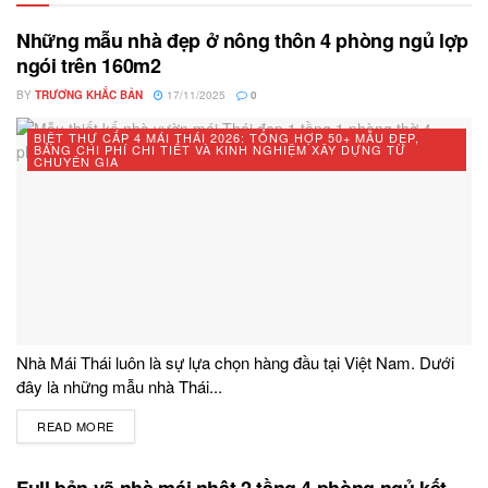
Những mẫu nhà đẹp ở nông thôn 4 phòng ngủ lợp
ngói trên 160m2
BY
TRƯƠNG KHẮC BẢN
17/11/2025
0
BIỆT THỰ CẤP 4 MÁI THÁI 2026: TỔNG HỢP 50+ MẪU ĐẸP,
BẢNG CHI PHÍ CHI TIẾT VÀ KINH NGHIỆM XÂY DỰNG TỪ
CHUYÊN GIA
Nhà Mái Thái luôn là sự lựa chọn hàng đầu tại Việt Nam. Dưới
đây là những mẫu nhà Thái...
READ MORE
DETAILS
Full bản vẽ nhà mái nhật 2 tầng 4 phòng ngủ kết