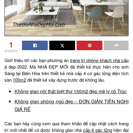
1
SHARES
Giới thiệu tới các bạn phương án
trang trí phòng khách nhà cấp
4
đẹp 2022. Mà NHÀ ĐẸP MỚI đã thiết kế thực hiện cho anh
Sáng tại Biên Hòa trên thiết kế nhà cấp 4 có gác lửng diện tích
sàn
100m2
đã thiết kế xây dựng trước đó không lâu.
Không gian nội thất biệt thự 150m2 đẹp mê ly cô Trúc
Không gian phòng ngủ đẹp – ĐƠN GIẢN TIỆN NGHI
GIÁ RẺ
Các bạn hãy cùng xem qua tham khảo để cập nhật cách trang
trí mới nhất để có được không gian nhà
cấp 4 gác lửng
hiện đại