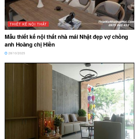
THIẾT KẾ NỘI THẤT
Mẫu thiết kế nội thất nhà mái Nhật đẹp vợ chồng
anh Hoàng chị Hiền
28/10/2025