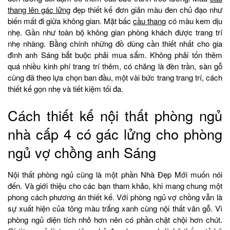
thang lên gác lửng
đẹp thiết kế đơn giản màu đen chủ đạo như
biến mất đi giữa không gian. Mặt bấc
cầu thang
có màu kem dịu
nhẹ. Gần như toàn bộ không gian phòng khách được trang trí
nhẹ nhàng. Bằng chính những đồ dùng cần thiết nhất cho gia
đình anh Sáng bắt buộc phải mua sắm. Không phải tốn thêm
quá nhiều kinh phí trang trí thêm, có chăng là đèn trần, sàn gỗ
cũng đã theo lựa chọn ban đầu, một vài bức trang trang trí, cách
thiết kế gọn nhẹ và tiết kiệm tối đa.
Cách thiết kế nội thất phòng ngủ
nhà cấp 4 có gác lửng cho phòng
ngủ vợ chồng anh Sáng
Nội thất phòng ngủ cũng là một phần Nhà Đẹp Mới muốn nói
đến. Và giới thiệu cho các bạn tham khảo, khi mang chung một
phong cách phương án thiết kế. Với phòng ngủ vợ chồng vẫn là
sự xuất hiện của tông màu trắng xanh cùng nội thất vân gỗ. Vì
phòng ngủ diện tích nhỏ hơn nên có phần chật chội hơn chút.