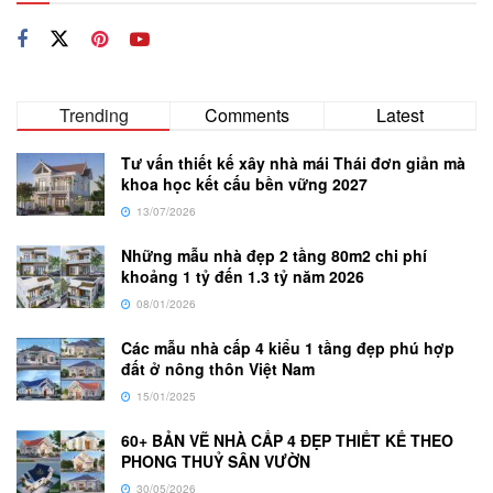
Trending
Comments
Latest
Tư vấn thiết kế xây nhà mái Thái đơn giản mà
khoa học kết cấu bền vững 2027
13/07/2026
Những mẫu nhà đẹp 2 tầng 80m2 chi phí
khoảng 1 tỷ đến 1.3 tỷ năm 2026
08/01/2026
Các mẫu nhà cấp 4 kiểu 1 tầng đẹp phú hợp
đất ở nông thôn Việt Nam
15/01/2025
60+ BẢN VẼ NHÀ CẤP 4 ĐẸP THIẾT KẾ THEO
PHONG THUỶ SÂN VƯỜN
30/05/2026