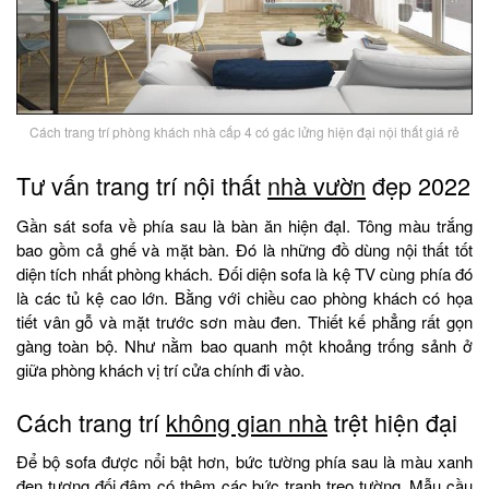
Cách trang trí phòng khách nhà cấp 4 có gác lửng hiện đại nội thất giá rẻ
Tư vấn trang trí nội thất
nhà vườn
đẹp 2022
Gần sát sofa về phía sau là bàn ăn hiện đạI. Tông màu trắng
bao gồm cả ghế và mặt bàn. Đó là những đồ dùng nội thất tốt
diện tích nhất phòng khách. Đối diện sofa là kệ TV cùng phía đó
là các tủ kệ cao lớn. Bằng với chiều cao phòng khách có họa
tiết vân gỗ và mặt trước sơn màu đen. Thiết kế phẳng rất gọn
gàng toàn bộ. Như nằm bao quanh một khoảng trống sảnh ở
giữa phòng khách vị trí cửa chính đi vào.
Cách trang trí
không gian nhà
trệt hiện đại
Để bộ sofa được nổi bật hơn, bức tường phía sau là màu xanh
đen tương đối đậm có thêm các bức tranh treo tường. Mẫu
cầu