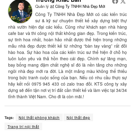
at
Quản lý
Công Ty TNHH Nhà Đẹp Mới
Công Ty TNHH Nhà Đẹp Mới có các kiến trúc
sư & kỹ sư chuyên thiết kế xây dựng biệt thự
nhà vườn hiện đại các kiểu. Cũng như khách sạn nhà hàng
cafe bar và thi công nội thất không gian đẹp. Trong kiến trúc,
sự tinh hoa nhất, hoàn hảo nhất được thể hiện trong những
mẫu nhà đẹp được thiết kế từ những “bàn tay vàng” rất đỗi
hào hoa. Sự hào hoa của các kiến trúc sư thể hiện ở chỗ họ
luôn luôn yêu và thả hồn theo cái đẹp. Chính sự lãng mạn,
bay bổng mang đậm chất nghệ sĩ đó là nền tảng cho những
ngôi nhà đẹp mới ra đời. Là một mảng màu không thể thiếu
trong bức tranh cuộc sống của bạn. Nếu có nhu cầu thực sự
hãy kết nối 0975 945 433 có zalo trao đỗi. KTS công ty xây
dựng sẽ đến tận nơi vị trí đất cần thiết kế và làm việc tại 34/34
tỉnh thành Việt Nam. Cho đi là còn mãi.!
Tags:
Nội thất phòng khách
Nội thất đẹp
Trang trí nội thất