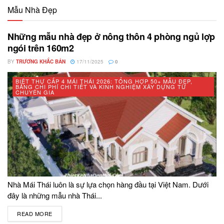
Mẫu Nhà Đẹp
Những mẫu nhà đẹp ở nông thôn 4 phòng ngủ lợp
ngói trên 160m2
BY
TRƯƠNG KHẮC BẢN
17/11/2025
0
BIỆT THỰ CẤP 4 MÁI THÁI 2026: TỔNG HỢP 50+ MẪU ĐẸP,
BẢNG CHI PHÍ CHI TIẾT VÀ KINH NGHIỆM XÂY DỰNG TỪ
CHUYÊN GIA
Nhà Mái Thái luôn là sự lựa chọn hàng đầu tại Việt Nam. Dưới
đây là những mẫu nhà Thái...
READ MORE
DETAILS