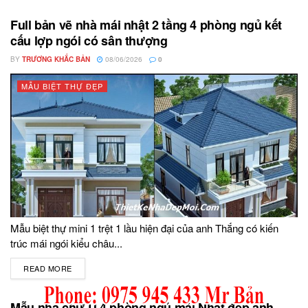
Full bản vẽ nhà mái nhật 2 tầng 4 phòng ngủ kết
cấu lợp ngói có sân thượng
BY
TRƯƠNG KHẮC BẢN
08/06/2026
0
MẪU BIỆT THỰ ĐẸP
Mẫu biệt thự mini 1 trệt 1 lầu hiện đại của anh Thắng có kiến
trúc mái ngói kiểu châu...
READ MORE
DETAILS
Mẫu nhà chữ U 4 phòng ngủ mái Nhật đẹp anh