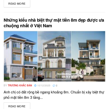
READ MORE
DETAILS
Những kiểu nhà biệt thự mặt tiền 8m đẹp được ưa
chuộng nhất ở Việt Nam
BY
TRƯƠNG KHẮC BẢN
10/12/2025
2
Anh chị có đất rộng bề ngang khoảng 8m. Chuẩn bị xây biệt thự
phố mặt tiền 8m 3 tầng...
READ MORE
DETAILS