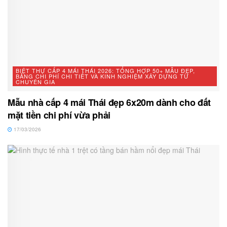
BIỆT THỰ CẤP 4 MÁI THÁI 2026: TỔNG HỢP 50+ MẪU ĐẸP,
BẢNG CHI PHÍ CHI TIẾT VÀ KINH NGHIỆM XÂY DỰNG TỪ
CHUYÊN GIA
Mẫu nhà cấp 4 mái Thái đẹp 6x20m dành cho đất
mặt tiền chi phí vừa phải
17/03/2026