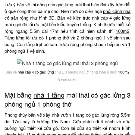
Lưu ý bản vẽ thi công nhà gác lửng mái thái hiện đại xây trên đất
ở quê nông thôn ba mẹ cho. Nên mới có diễn họa
phối cảnh nhà
có sân rộng như hình 3D. Bản
vẽ kiến trúc nhà
cấp 4 gác lửng
mái ngói đỏ tối ưu mặt tiền kiểu truyền thống. Kích thước thiết kế
rộng ngang 5.5m dài 17m nếu tính cả hiên sảnh thì
100m2
.
Tầng lửng tối ưu có 1 phòng thờ và 2 phòng ngủ 1 vệ sinh sau
cùng. Còn tầng trệt có sân trước rộng phòng khách bếp ăn và 1
phòng ngủ 1 vệ sinh.
Bản vẽ
nhà cấp 4 có gác lửng
chữ L 3 phòng ngủ ở nông thôn ở dưới
100m2
ở trên 60m2
Mặt bằng
nhà 1 tầng
mái thái có gác lửng 3
phòng ngủ 1 phòng thờ
Phong thủy bản vẽ xây nhà vườn 1 tầng có gác lửng rộng 5,5m
dài 17m này là hướng Tây Nam. Cửa chính đi 4 cánh và cửa
buồng ngủ thiết kế cửa gỗ. Còn lại cửa sổ thiết kế nhôm kính
xingfa hết. Mục đích xung quanh để chống thấm tránh mưa hắt