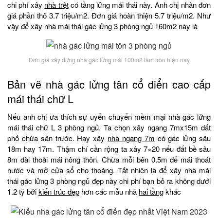
chi phí xây
nhà trệt
có tầng lửng mái thái này. Anh chị nhân đơn
giá phần thô 3.7 triệu/m2. Đơn giá hoàn thiện 5.7 triệu/m2. Như
vậy để xây nhà mái thái gác lửng 3 phòng ngủ 160m2 này là
Đơn giá xây dựng nhà gác lửng mái 100m2 làm tròn hiện nay
Bản vẽ nhà gác lửng tân cổ điển cao cấp
mái thái chữ L
Nếu anh chị ưa thích sự uyển chuyển mềm mại nhà gác lửng
mái thái chữ L 3 phòng ngủ. Ta chọn xây ngang 7mx15m dất
phố chừa sân trước. Hay xây
nhà ngang 7m
có gác lửng sâu
18m hay 17m. Thậm chí cần rộng ta xây 7×20 nếu đất bề sâu
8m dài thoải mái nông thôn. Chừa mỗi bên 0.5m để mái thoát
nước và mở cửa sổ cho thoáng. Tất nhiên là để xây nhà mái
thái gác lửng 3 phòng ngủ đẹp này chi phí bạn bỏ ra không dưới
1.2 tỷ bởi
kiến trúc đẹp
hơn các mẫu nhà
hai tầng
khác