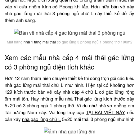
vào vì cửa nhôm kính có Roong khi lắp. Hơn nữa bản vẽ xây
nhà gác lửng mái thái 3 phòng ngủ chữ L này thiết kế để lấy
thêm ánh sáng.
Mặt bằng
nhà 1 tầng mái thái
có gác lửng 3 phòng ngủ 1 phòng thờ 100m2
Xem các mẫu nhà cấp 4 mái thái gác lửng
có 3 phòng ngủ diện tích khác
Hơn 12 năm thâm niên chuyên thiết kế thi công trọn gói các kiểu
nhà gác lửng mái thái chữ L như hình. Hiện tại có khoảng hơn
129 kích thước bản vẽ xây
nhà cấp 4 chữ L
có gác lửng rộng
6m mái tôn. Hay những mẫu
nhà Thái gác lửng
kích thước xây
5×20 có 3 phòng ngủ 1 phòng thờ. Vì dụ như nhà vợ chồng em
Tài hướng Nam này. Vui lòng truy cập
TẠI BÀI VIẾT NÀY
nếu
cần xây
nhà gác lửng chữ L
5×20 mái thái 3 phòng ngủ như hình