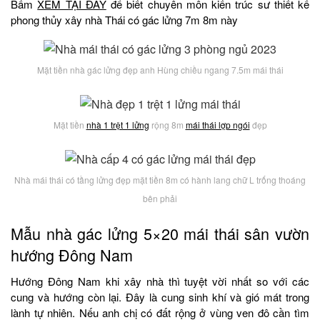
Bấm
XEM TẠI ĐÂY
để biết chuyên môn kiến trúc sư thiết kế
phong thủy xây nhà Thái có gác lửng 7m 8m này
Mặt tiền nhà gác lửng đẹp anh Hùng chiều ngang 7.5m mái thái
Mặt tiền
nhà 1 trệt 1 lửng
rộng 8m
mái thái lợp ngói
đẹp
Nhà mái thái có tầng lửng đẹp mặt tiền 8m có hành lang chữ L trống thoáng
bên phải
Mẫu nhà gác lửng 5×20 mái thái sân vườn
hướng Đông Nam
Hướng Đông Nam khi xây nhà thì tuyệt vời nhất so với các
cung và hướng còn lại. Đây là cung sinh khí và gió mát trong
lành tự nhiên. Nếu anh chị có đất rộng ở vùng ven đô cần tìm