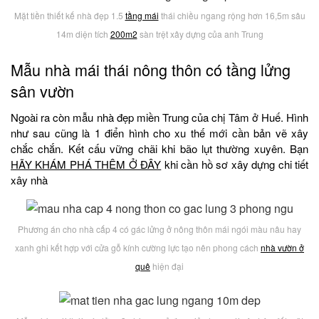
Mặt tiền thiết kế nhà đẹp 1.5
tầng mái
thái chiều ngang rộng hơn 16,5m sâu
14m diện tích
200m2
sàn trệt xây dựng của anh Trung
Mẫu nhà mái thái nông thôn có tầng lửng
sân vườn
Ngoài ra còn mẫu nhà đẹp miền Trung của chị Tâm ở Huế. Hình
như sau cũng là 1 điển hình cho xu thế mới cần bản vẽ xây
chắc chắn. Kết cấu vững chãi khi bão lụt thường xuyên. Bạn
HÃY KHÁM PHÁ THÊM Ở ĐÂY
khi cần hồ sơ xây dựng chi tiết
xây nhà
Phương án cho nhà cấp 4 có gác lửng ở nông thôn mái ngói màu nâu hay
xanh ghi kết hợp với cửa gỗ kính cường lực tạo nên phong cách
nhà vườn ở
quê
hiện đại