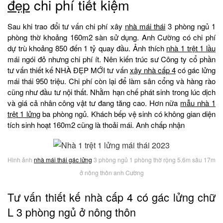
đẹp
chi phí tiết kiệm
Sau khi trao đổi tư vấn chi phí xây
nhà mái thái
3 phòng ngủ 1
phòng thờ khoảng 160m2 sàn sử dụng. Anh Cường có chi phí
dự trù khoảng 850 đến 1 tỷ quay đầu. Ảnh thích
nhà 1 trệt 1 lầu
mái ngói đỏ nhưng chi phí ít. Nên kiến trúc sư Công ty cổ phần
tư vấn thiết kế NHÀ ĐẸP MỚI tư vấn
xây nhà cấp 4
có gác lửng
mái thái 950 triệu. Chi phí còn lại để làm sân cổng và hàng rào
cũng như đầu tư nội thất. Nhằm hạn chế phát sinh trong lúc dịch
và giá cả nhân công vật tư đang tăng cao. Hơn nữa
mẫu nhà 1
trệt 1 lửng
ba phòng ngủ. Khách bếp vệ sinh có không gian diện
tích sinh hoạt 160m2 cũng là thoải mái. Anh chấp nhận
Hình ảnh
nhà mái thái gác lửng
3 phòng ngủ 1 phòng thờ rộng 5.6m sâu 17m
ở nông thôn anh Cường
Tư vấn thiết kế nhà cấp 4 có gác lửng chữ
L 3 phòng ngủ ở nông thôn