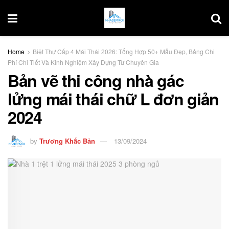
Home
Biệt Thự Cấp 4 Mái Thái 2026: Tổng Hợp 50+ Mẫu Đẹp, Bảng Chi
Phí Chi Tiết Và Kinh Nghiệm Xây Dựng Từ Chuyên Gia
Bản vẽ thi công nhà gác
lửng mái thái chữ L đơn giản
2024
by
Trương Khắc Bản
13/09/2024