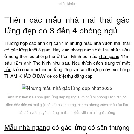
nhìn khác
Thêm các mẫu nhà mái thái gác
lửng đẹp có 3 đến 4 phòng ngủ
Trường hợp các anh chị cần tìm những
mẫu nhà vườn mái thái
có gác lửng khối 3 gian. Hay các phong cách biệt thự nhà vườn
ở nông thôn có phòng thờ ở trên. Mình có mẫu
nhà ngang
14m
sâu 12m anh Thọ hình như sau. Nếu thích cách
trang trí mặt
tiền
kiểu nhà mái thái có tầng lửng và sân thượng này. Vui Lòng
THAM KHẢO Ở ĐÂY
để có biệt thự đẳng cấp
Ảnh mặt tiền kiểu nhà gác lửng đẹp ngang 15m phủ bì phong cách tân cổ
điển độc đáo có mái giật cấp đan xen trang trí theo phong cách châu âu tân
cổ điển vừa truyền thống mái thái kiểu villa mini nghỉ dưỡng
Mẫu nhà ngang
có gác lửng có sân thượng