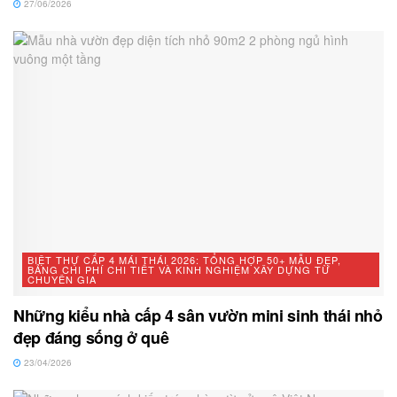
27/06/2026
BIỆT THỰ CẤP 4 MÁI THÁI 2026: TỔNG HỢP 50+ MẪU ĐẸP,
BẢNG CHI PHÍ CHI TIẾT VÀ KINH NGHIỆM XÂY DỰNG TỪ
CHUYÊN GIA
Những kiểu nhà cấp 4 sân vườn mini sinh thái nhỏ
đẹp đáng sống ở quê
23/04/2026