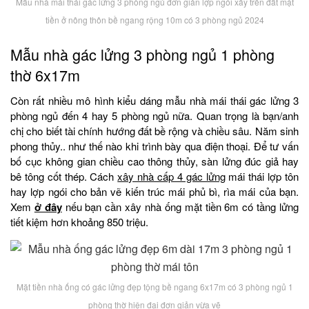
Mẫu nhà mái thái gác lửng 3 phòng ngủ đơn giản lợp ngói xây trên đất mặt
tiền ở nông thôn bề ngang rộng 10m có 3 phòng ngủ 2024
Mẫu nhà gác lửng 3 phòng ngủ 1 phòng
thờ 6x17m
Còn rất nhiều mô hình kiểu dáng mẫu nhà mái thái gác lửng 3
phòng ngủ đến 4 hay 5 phòng ngủ nữa. Quan trọng là bạn/anh
chị cho biết tài chính hướng đất bề rộng và chiều sâu. Năm sinh
phong thủy.. như thế nào khi trình bày qua điện thoại. Để tư vấn
bố cục không gian chiều cao thông thủy, sàn lửng đúc giả hay
bê tông cốt thép. Cách
xây nhà cấp 4 gác lửng
mái thái lợp tôn
hay lợp ngói cho bản vẽ kiến trúc mái phủ bì, rìa mái của bạn.
Xem
ở đây
nếu bạn cần xây nhà ống mặt tiền 6m có tầng lửng
tiết kiệm hơn khoảng 850 triệu.
Mặt tiền nhà ống có gác lửng đẹp tộng bề ngang 6x17m có 3 phòng ngủ 1
phòng thờ hiện đại đơn giản vừa vẽ