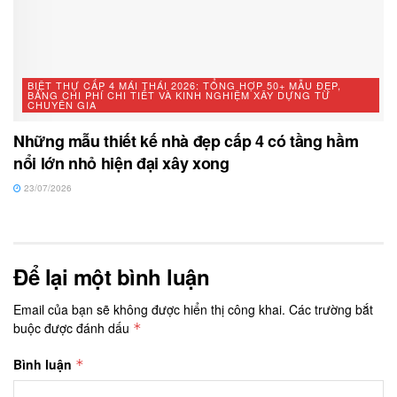
BIỆT THỰ CẤP 4 MÁI THÁI 2026: TỔNG HỢP 50+ MẪU ĐẸP,
BẢNG CHI PHÍ CHI TIẾT VÀ KINH NGHIỆM XÂY DỰNG TỪ
CHUYÊN GIA
Những mẫu thiết kế nhà đẹp cấp 4 có tầng hầm
nổi lớn nhỏ hiện đại xây xong
23/07/2026
Để lại một bình luận
Email của bạn sẽ không được hiển thị công khai.
Các trường bắt
buộc được đánh dấu
*
Bình luận
*