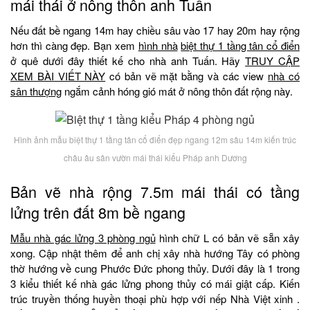
mái thái ở nông thôn anh Tuấn
Nếu đất bề ngang 14m hay chiều sâu vào 17 hay 20m hay rộng
hơn thì càng đẹp. Bạn xem
hình nhà
biệt thự 1 tầng tân cổ điển
ở quê dưới đây thiết kế cho nhà anh Tuấn. Hãy
TRUY CẬP
XEM BÀI VIẾT NÀY
có bản vẽ mặt bằng và các view
nhà có
sân thượng
ngắm cảnh hóng gió mát ở nông thôn đất rộng này.
Hình ảnh mẫu biệt thự 1 tầng tân cổ điển đẹp ngang 12m sâu 14m kiến trúc
châu âu sân vườn mái thái kiểu Pháp anh Dương
Bản vẽ nhà rộng 7.5m mái thái có tầng
lửng trên đất 8m bề ngang
Mẫu nhà gác lửng 3 phòng ngủ
hình chữ L có bản vẽ sẵn xây
xong. Cập nhật thêm để anh chị xây nhà hướng Tây có phòng
thờ hướng về cung Phước Đức phong thủy. Dưới đây là 1 trong
3 kiểu thiết kế nhà gác lửng phong thủy có mái giật cấp. Kiến
trúc truyền thống huyền thoại phù hợp với nếp Nhà Việt xinh .