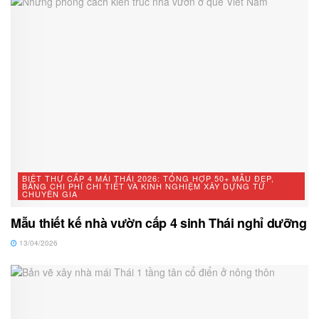
BIỆT THỰ CẤP 4 MÁI THÁI 2026: TỔNG HỢP 50+ MẪU ĐẸP,
BẢNG CHI PHÍ CHI TIẾT VÀ KINH NGHIỆM XÂY DỰNG TỪ
CHUYÊN GIA
Mẫu thiết kế nhà vườn cấp 4 sinh Thái nghỉ dưỡng
13/04/2026