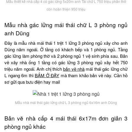
Mẫu thiết kế nhà cấp 4 có gác lửng 5x20m anh Tài chữ L 750 triệu phần thô
còn hoàn thiện 950 triệu
Mẫu nhà gác lửng mái thái chữ L 3 phòng ngủ
anh Dũng
Đây là mẫu nhà mái thái 1 trệt 1 lửng 3 phòng ngủ xây cho anh
Dũng năm ngoái. Ở tầng có khách bếp và 1 phòng ngủ. Tầng
gác lửng làm phòng thờ và 2 phòng ngủ 1 vệ sinh phía sau. Bản
vẽ xây nhà ống 1 tầng có gác lửng 3 phòng ngủ xây hết 750
triệu năm ngoái. Anh chị thích
bản vẽ nhà
mái thái gác lửng chữ
L ngang 6m thì
BẤM Ở ĐÂY
mà tham khảo bản vẽ này. Cần hồ
sơ gửi qua bưu điện hay mail
Mẫu nhà mái thái gác lửng chữ L 3 phòng ngủ 6x16m anh Dũng
Bản vẽ nhà cấp 4 mái thái 6x17m đơn giản 3
phòng ngủ khác