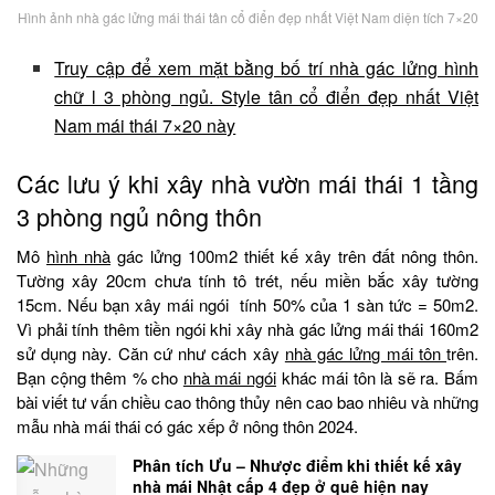
Hình ảnh nhà gác lửng mái thái tân cổ điển đẹp nhất Việt Nam diện tích 7×20
Truy cập để xem mặt bằng bố trí nhà gác lửng hình
chữ l 3 phòng ngủ. Style tân cổ điển đẹp nhất Việt
Nam mái thái 7×20 này
Các lưu ý khi xây nhà vườn mái thái 1 tầng
3 phòng ngủ nông thôn
Mô
hình nhà
gác lửng 100m2 thiết kế xây trên đất nông thôn.
Tường xây 20cm chưa tính tô trét, nếu miền bắc xây tường
15cm. Nếu bạn xây mái ngói tính 50% của 1 sàn tức = 50m2.
Vì phải tính thêm tiền ngói khi xây nhà gác lửng mái thái 160m2
sử dụng này. Căn cứ như cách xây
nhà gác lửng mái tôn
trên.
Bạn cộng thêm % cho
nhà mái ngói
khác mái tôn là sẽ ra. Bấm
bài viết tư vấn chiều cao thông thủy nên cao bao nhiêu và những
mẫu nhà mái thái có gác xếp ở nông thôn 2024.
Phân tích Ưu – Nhược điểm khi thiết kế xây
nhà mái Nhật cấp 4 đẹp ở quê hiện nay