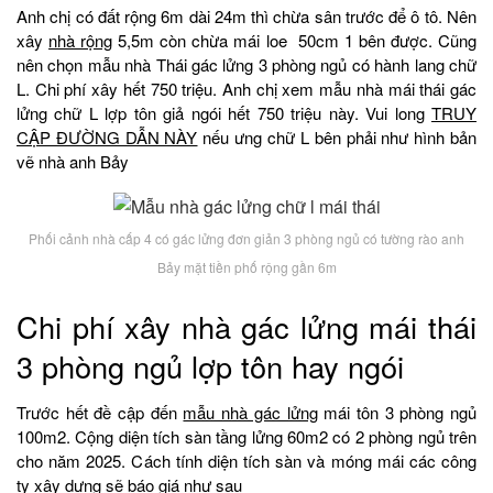
Anh chị có đất rộng 6m dài 24m thì chừa sân trước để ô tô. Nên
xây
nhà rộng
5,5m còn chừa mái loe 50cm 1 bên được. Cũng
nên chọn mẫu nhà Thái gác lửng 3 phòng ngủ có hành lang chữ
L. Chi phí xây hết 750 triệu. Anh chị xem mẫu nhà mái thái gác
lửng chữ L lợp tôn giả ngói hết 750 triệu này. Vui long
TRUY
CẬP ĐƯỜNG DẪN NÀY
nếu ưng chữ L bên phải như hình bản
vẽ nhà anh Bảy
Phối cảnh nhà cấp 4 có gác lửng đơn giản 3 phòng ngủ có tường rào anh
Bảy mặt tiền phố rộng gần 6m
Chi phí xây nhà gác lửng mái thái
3 phòng ngủ lợp tôn hay ngói
Trước hết đề cập đến
mẫu nhà gác lửng
mái tôn 3 phòng ngủ
100m2. Cộng diện tích sàn tầng lửng 60m2 có 2 phòng ngủ trên
cho năm 2025. Cách tính diện tích sàn và móng mái các công
ty xây dựng sẽ báo giá như sau