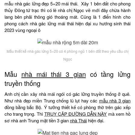
mẫu nhà gác lửng đẹp 5×20 mái thái. Xây 1 bên đất cho phong
thủy Đông tứ trạc thì có lẽ nhà chị Ngọc vẽ mới đây chừa hành
lang bên phải thông gió thoáng mát. Cũng là 1 điển hình cho
phong cách nhà gác lửng mái thái hiện đại xu hướng sinh thái
2023 vùng ngoại ô
Mẫu thiết kế nhà gác lửng 5×20 có 4 phòng ngủ 1 bên đất theo yêu cầu chị
Ngọc
Mẫu
nhà mái thái 3 gian
có tầng lửng
truyền thống
Anh chị cần xây nhà mái ngói có gác lửng truyền thống ở quê.
Như nhà đẹp miền Trung chống lũ lụt hay các
mẫu nhà 3 gian
đồng bằng bắc Bộ. Ý tưởng thiết kế có phòng thờ trên gác xếp
cho trang trọng. Thì
TRUY CẬP ĐƯỜNG DẪN NÀY
mà xem hồ
sơ nhà anh Trung mặt tiền 3 gian
nhà Thái
hiện đại.