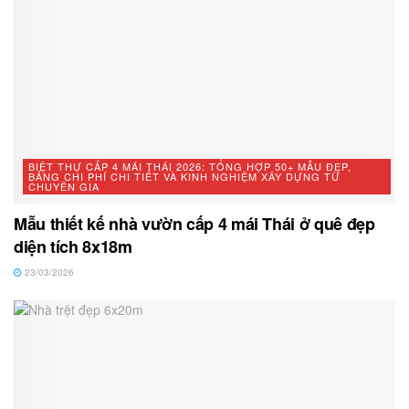
BIỆT THỰ CẤP 4 MÁI THÁI 2026: TỔNG HỢP 50+ MẪU ĐẸP,
BẢNG CHI PHÍ CHI TIẾT VÀ KINH NGHIỆM XÂY DỰNG TỪ
CHUYÊN GIA
Mẫu thiết kế nhà vườn cấp 4 mái Thái ở quê đẹp
diện tích 8x18m
23/03/2026