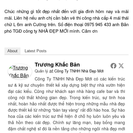
Chúc những gì tốt đẹp nhất đến với gia đình hôm nay và mãi
mãi. Liên hệ nếu anh chị cần bản vẽ thi công nhà cấp 4 mái thái
chữ L 6m anh Cường trên. Số điện thoại 0975 945 433 anh Bản
phó TGĐ công ty NHÀ ĐẸP MỚI mình. Cảm ơn
About
Latest Posts
Trương Khắc Bản
at
Quản lý
Công Ty TNHH Nhà Đẹp Mới
Công Ty TNHH Nhà Đẹp Mới có các kiến trúc
sư & kỹ sư chuyên thiết kế xây dựng biệt thự nhà vườn hiện
đại các kiểu. Cũng như khách sạn nhà hàng cafe bar và thi
công nội thất không gian đẹp. Trong kiến trúc, sự tinh hoa
nhất, hoàn hảo nhất được thể hiện trong những mẫu nhà đẹp
được thiết kế từ những “bàn tay vàng” rất đỗi hào hoa. Sự hào
hoa của các kiến trúc sư thể hiện ở chỗ họ luôn luôn yêu và
thả hồn theo cái đẹp. Chính sự lãng mạn, bay bổng mang
đậm chất nghệ sĩ đó là nền tảng cho những ngôi nhà đẹp mới