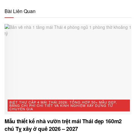
Bài Liên Quan
BIỆT THỰ CẤP 4 MÁI THÁI 2026: TỔNG HỢP 50+ MẪU ĐẸP,
BẢNG CHI PHÍ CHI TIẾT VÀ KINH NGHIỆM XÂY DỰNG TỪ
CHUYÊN GIA
Mẫu thiết kế nhà vườn trệt mái Thái đẹp 160m2
chú Tỵ xây ở quê 2026 – 2027