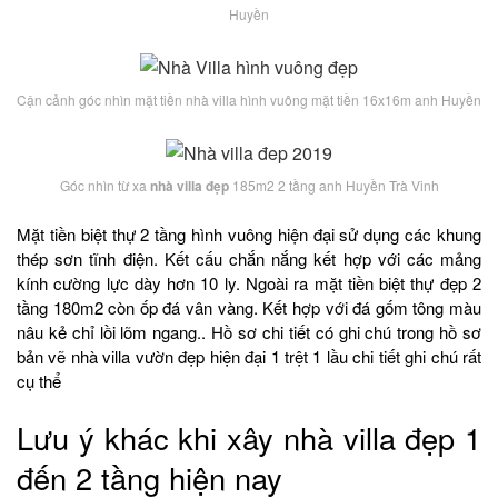
Huyền
Cận cảnh góc nhìn mặt tiền nhà villa hình vuông mặt tiền 16x16m anh Huyền
Góc nhìn từ xa
nhà villa đẹp
185m2 2 tầng anh Huyền Trà Vinh
Mặt tiền biệt thự 2 tầng hình vuông hiện đại sử dụng các khung
thép sơn tĩnh điện. Kết cấu chắn nắng kết hợp với các mảng
kính cường lực dày hơn 10 ly. Ngoài ra mặt tiền biệt thự đẹp 2
tầng 180m2 còn ốp đá vân vàng. Kết hợp với đá gốm tông màu
nâu kẻ chỉ lồi lõm ngang.. Hồ sơ chi tiết có ghi chú trong hồ sơ
bản vẽ nhà villa vườn đẹp hiện đại 1 trệt 1 lầu chi tiết ghi chú rất
cụ thể
Lưu ý khác khi xây nhà villa đẹp 1
đến 2 tầng hiện nay