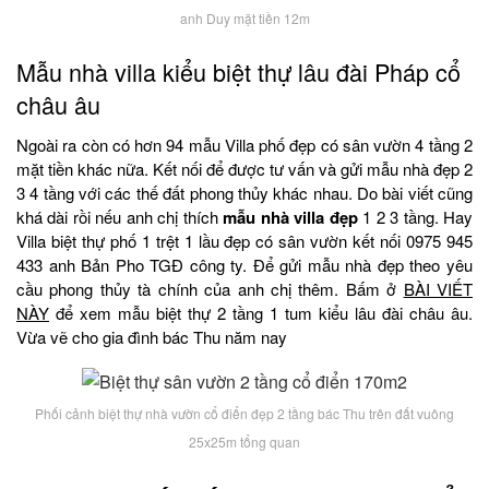
anh Duy mặt tiền 12m
Mẫu nhà villa kiểu biệt thự lâu đài Pháp cổ
châu âu
Ngoài ra còn có hơn 94 mẫu Villa phố đẹp có sân vườn 4 tầng 2
mặt tiền khác nữa. Kết nối để được tư vấn và gửi mẫu nhà đẹp 2
3 4 tầng với các thế đất phong thủy khác nhau. Do bài viết cũng
khá dài rồi nếu anh chị thích
mẫu nhà villa đẹp
1 2 3 tầng. Hay
Villa biệt thự phố 1 trệt 1 lầu đẹp có sân vườn kết nối 0975 945
433 anh Bản Pho TGĐ công ty. Để gửi mẫu nhà đẹp theo yêu
cầu phong thủy tà chính của anh chị thêm. Bấm ở
BÀI VIẾT
NÀY
để xem mẫu biệt thự 2 tầng 1 tum kiểu lâu đài châu âu.
Vừa vẽ cho gia đình bác Thu năm nay
Phối cảnh biệt thự nhà vườn cổ điển đẹp 2 tầng bác Thu trên đất vuông
25x25m tổng quan