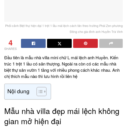
Phối cảnh Biệt thự hiện đại 1 trệt 1 lầu mái lệch cách tân theo trường Phái Zen phương
Đông cho gia đình anh Huyền Trà Vinh
4
SHARES
Đầu tiên là mẫu nhà villa mini chữ L mái lệch anh Huyền. Kiến
trúc 1 trệt 1 lầu có sân thượng. Ngoài ra còn có các mẫu nhà
biệt thự sân vườn 1 tầng với nhiều phong cách khác nhau. Anh
chị thích mẫu nào thì lưu hình rồi liên hệ
Nội dung
Mẫu nhà villa đẹp mái lệch không
gian mở hiện đại