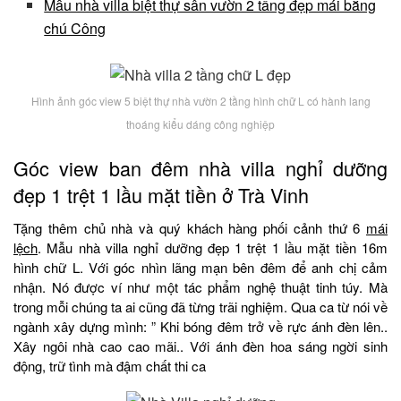
Mẫu nhà villa biệt thự sân vườn 2 tầng đẹp mái bằng
chú Công
Hình ảnh góc view 5 biệt thự nhà vườn 2 tầng hình chữ L có hành lang
thoáng kiểu dáng công nghiệp
Góc view ban đêm nhà villa nghỉ dưỡng
đẹp 1 trệt 1 lầu mặt tiền ở Trà Vinh
Tặng thêm chủ nhà và quý khách hàng phối cảnh thứ 6
mái
lệch
. Mẫu nhà villa nghỉ dưỡng đẹp 1 trệt 1 lầu mặt tiền 16m
hình chữ L. Với góc nhìn lãng mạn bên đêm để anh chị cảm
nhận. Nó được ví như một tác phẩm nghệ thuật tinh túy. Mà
trong mỗi chúng ta ai cũng đã từng trãi nghiệm. Qua ca từ nói về
ngành xây dựng mình: ” Khi bóng đêm trở về rực ánh đèn lên..
Xây ngôi nhà cao cao mãi.. Với ánh đèn hoa sáng ngời sinh
động, trữ tình mà đậm chất thi ca