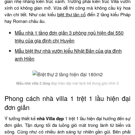
gian nhẹ nhàng kiến trúc xanh. Trường phái kiến trúc Villa vườn
xinh có không gian mở. Vừa dễ thi công mà không cầu kỳ hoa
văn chi tiết. Như các kiểu
biệt thự tân cổ
điển 2 tầng kiểu Pháp
hay Roman châu âu.
Mẫu nhà 1 tầng đơn giản 3 phòng ngủ hiện đại 550
triệu của gia đình chị Huyền
Mẫu biệt thự nhà vườn kiểu Nhật Bản của gia đình
anh Hiền
Mẫu nhà villa 2 tầng
đẹp hiện đại mái lệch trẻ trung góc nhìn 3
Phong cách nhà villa 1 trệt 1 lầu hiện đại
đơn giản
Ý tưởng thiết kế
nhà Villa đẹp
1 trệt 1 lầu hiện đại hướng đến sự
đơn giản. Tận dụng tối đa luồng gió mát trong lành từ biển và
sông. Cũng như có nhiều ánh sáng tự nhiên gần gũi. Bên phải