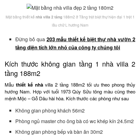
Mặt bằng thiết kế
nhà villa 2 tầng
188m2 ở Tầng trệt biệt thự hiện đại 1 trệt 1
lầu chữ L hướng Nam
Đừng bỏ qua
203 mẫu thiết kế biệt thự nhà vườn 2
tầng diện tích lớn nhỏ của công ty chúng tôi
Kích thước không gian tầng 1 nhà viila 2
tầng 188m2
Mẫu
thiết kế nhà
villa 2 tầng 188m2 tối ưu theo phong thủy
hướng Nam. Hợp với tuổi 1973 Qúy Sửu tông màu cũng theo
mệnh Mộc – Gỗ Dâu hài hòa. Kích thước các phòng như sau
Không gian phòng khách 56m2
Phòng ngủ master cho ông bà có wc khép kín 24.5m2
Không gian phòng bếp và bàn ăn 30m2