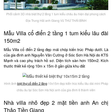
Phối cảnh 3D nhà biệt thự 2 tầng 1 tum kiểu châu âu hiện đại phong cách
Địa Trung Hải anh Giang Vũ THƯ THÁI BÌNH
Mẫu Villa cổ điển 2 tầng 1 tum kiểu lâu đài
150m2
Mẫu Villa cổ điển 2 tầng đẹp mái chóp kiến trúc Pháp dưới. Là
của gia đình anh Nguyễn Văn Cường ở Sóc Sơn Hà Nội do KTS
Mạnh và cao phụ trách hồ sơ. Diện tích sàn hơn 150m2. Kích
thước thiết kế rộng 10m x 15m ở gần giữa khu đất
Hình ảnh
biệt thự cổ điển 2 tầng
10x15m đẹp kiến trúc kiểu lâu dài mini Pháp
châu âu tại Sóc Sơn Hà Nội anh của gia đình 6 thành viên
Nhà villa nhỏ đẹp 2 mặt tiền anh An chị
Thảo Tiền Giang