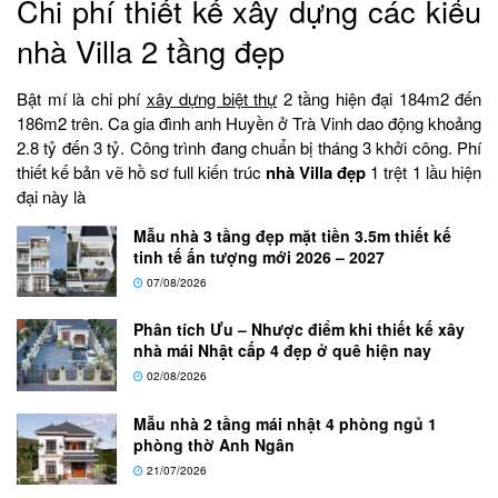
Chi phí thiết kế xây dựng các kiểu
nhà Villa 2 tầng đẹp
Bật mí là chi phí
xây dựng biệt thự
2 tầng hiện đại 184m2 đến
186m2 trên. Ca gia đình anh Huyền ở Trà Vinh dao động khoảng
2.8 tỷ đến 3 tỷ. Công trình đang chuẩn bị tháng 3 khởi công. Phí
thiết kế bản vẽ hồ sơ full kiến trúc
nhà Villa đẹp
1 trệt 1 lầu hiện
đại này là
Mẫu nhà 3 tầng đẹp mặt tiền 3.5m thiết kế
tinh tế ấn tượng mới 2026 – 2027
07/08/2026
Phân tích Ưu – Nhược điểm khi thiết kế xây
nhà mái Nhật cấp 4 đẹp ở quê hiện nay
02/08/2026
Mẫu nhà 2 tầng mái nhật 4 phòng ngủ 1
phòng thờ Anh Ngân
21/07/2026