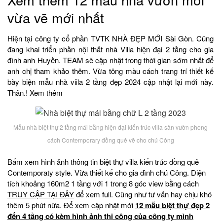
vừa vẽ mới nhất
Hiện tại công ty cổ phần TVTK NHÀ ĐẸP MỚI Sài Gòn. Cũng
đang khai triển phần nội thất nhà Villa hiện đại 2 tầng cho gia
đình anh Huyền. TEAM sẽ cập nhật trong thời gian sớm nhất để
anh chị tham khảo thêm. Vừa tông màu cách trang trí thiết kế
bày biện mẫu nhà viila 2 tầng đẹp 2024 cập nhật lại mới này.
Thân.! Xem thêm
Mẫu nhà biệt thự 2 tầng mái bằng hiện đại kiến trúc villa sân vườn phong
cách Contemporary đồng quê vẽ cho chú Công
Bấm xem hình ảnh thông tin biệt thự villa kiến trúc đồng quê
Contemporaty style. Vừa thiết kế cho gia đình chú Công. Diện
tích khoảng 160m2 1 tầng với 1 trong 8 góc view bằng cách
TRUY CẬP TẠI ĐÂY
để xem full. Cũng như tư vấn hay chịu khó
thêm 5 phút nữa. Để xem cập nhật mới
12 mẫu biệt thự đẹp 2
đến 4 tầng có kèm hình ảnh thi công của công ty mình