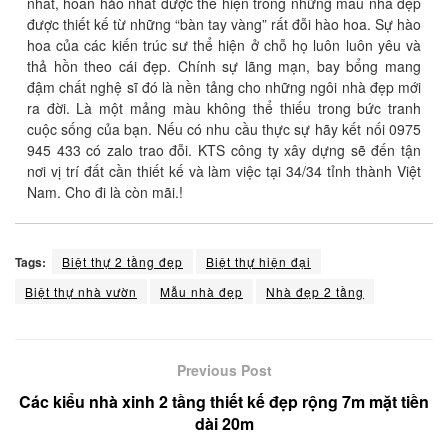
nhất, hoàn hảo nhất được thể hiện trong những mẫu nhà đẹp
được thiết kế từ những “bàn tay vàng” rất đỗi hào hoa. Sự hào
hoa của các kiến trúc sư thể hiện ở chỗ họ luôn luôn yêu và
thả hồn theo cái đẹp. Chính sự lãng mạn, bay bổng mang
đậm chất nghệ sĩ đó là nền tảng cho những ngôi nhà đẹp mới
ra đời. Là một mảng màu không thể thiếu trong bức tranh
cuộc sống của bạn. Nếu có nhu cầu thực sự hãy kết nối 0975
945 433 có zalo trao đỗi. KTS công ty xây dựng sẽ đến tận
nơi vị trí đất cần thiết kế và làm việc tại 34/34 tỉnh thành Việt
Nam. Cho đi là còn mãi.!
Tags:
Biệt thự 2 tầng đẹp
Biệt thự hiện đại
Biệt thự nhà vườn
Mẫu nhà đẹp
Nhà đẹp 2 tầng
Previous Post
Các kiểu nhà xinh 2 tầng thiết kế đẹp rộng 7m mặt tiền
dài 20m