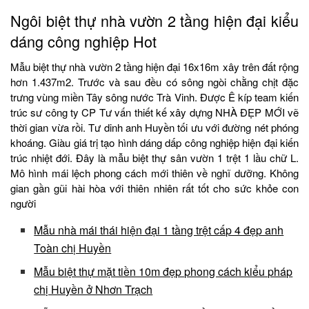
Ngôi biệt thự nhà vườn 2 tầng hiện đại kiểu
dáng công nghiệp Hot
Mẫu biệt thự nhà vườn 2 tầng hiện đại 16x16m xây trên đất rộng
hơn 1.437m2. Trước và sau đều có sông ngòi chằng chịt đặc
trưng vùng miền Tây sông nước Trà Vinh. Được Ê kíp team kiến
trúc sư công ty CP Tư vấn thiết kế xây dựng NHÀ ĐẸP MỚI vẽ
thời gian vừa rồi. Tư dinh anh Huyền tối ưu với đường nét phóng
khoáng. Giàu giá trị tạo hình dáng dấp công nghiệp hiện đại kiến
trúc nhiệt đới. Đây là mẫu biệt thự sân vườn 1 trệt 1 lầu chữ L.
Mô hình mái lệch phong cách mới thiên về nghĩ dưỡng. Không
gian gần gũi hài hòa với thiên nhiên rất tốt cho sức khỏe con
người
Mẫu nhà mái thái hiện đại 1 tầng trệt cấp 4 đẹp anh
Toàn chị Huyền
Mẫu biệt thự mặt tiền 10m đẹp phong cách kiểu pháp
chị Huyền ở Nhơn Trạch