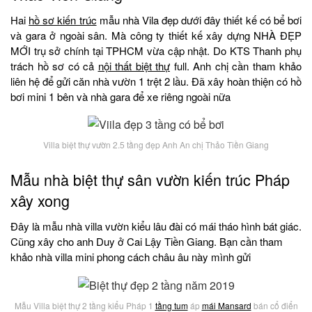
Hai
hồ sơ kiến trúc
mẫu nhà Vila đẹp dưới đây thiết kế có bể bơi
và gara ở ngoài sân. Mà công ty thiết kế xây dựng NHÀ ĐẸP
MỚI trụ sở chính tại TPHCM vừa cập nhật. Do KTS Thanh phụ
trách hồ sơ có cả
nội thất biệt thự
full. Anh chị cần tham khảo
liên hệ để gửi căn nhà vườn 1 trệt 2 lầu. Đã xây hoàn thiện có hồ
bơi mini 1 bên và nhà gara để xe riêng ngoài nữa
Villa biệt thự vườn 2.5 tầng đẹp Anh An chị Thảo Tiền Giang
Mẫu nhà biệt thự sân vườn kiến trúc Pháp
xây xong
Đây là mẫu nhà villa vườn kiểu lâu đài có mái tháo hình bát giác.
Cũng xây cho anh Duy ở Cai Lậy Tiền Giang. Bạn cần tham
khảo nhà villa mini phong cách châu âu này mình gửi
Mẫu Villa biệt thự 2 tầng kiểu Pháp 1
tầng tum
áp
mái Mansard
bán cổ điển