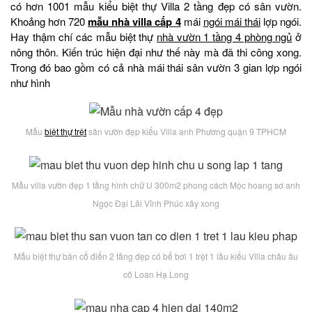
có hơn 1001 mẫu kiểu biệt thự Villa 2 tầng đẹp có sân vườn.
Khoảng hơn 720
mẫu nhà villa cấp 4
mái
ngói mái thái
lợp ngói.
Hay thậm chí các mẫu biệt thự
nhà vườn 1 tầng 4 phòng ngủ
ở
nông thôn. Kiến trúc hiện đại như thế này mà đã thi công xong.
Trong đó bao gồm có cả nhà mái thái sân vườn 3 gian lợp ngói
như hình
Mẫu
biệt thự trệt
sân vườn đẹp kiểu Villa anh Phương quận 9 TPHCM
Mẫu villa vườn đẹp 1 tầng hình chữ U 300m2 phong cách Mộc hoang sơ anh
Ngọc Đại Lãi Vĩnh Phúc xây xong
Mẫu biệt thự bán cổ điển 2 tầng đẹp có bể bơi 1 trệt 1 lầu kiểu Villa châu âu
cô Loan Hạ Long