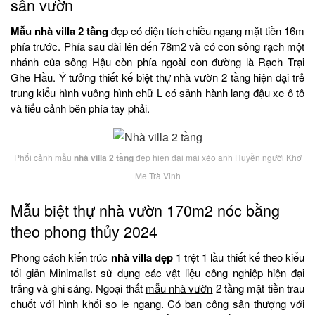
sân vườn
Mẫu nhà villa 2 tầng
đẹp có diện tích chiều ngang mặt tiền 16m
phía trước. Phía sau dài lên đến 78m2 và có con sông rạch một
nhánh của sông Hậu còn phía ngoài con đường là Rạch Trại
Ghe Hầu. Ý tưởng thiết kế biệt thự nhà vườn 2 tầng hiện đại trẻ
trung kiểu hình vuông hình chữ L có sảnh hành lang đậu xe ô tô
và tiểu cảnh bên phía tay phải.
Phối cảnh mẫu
nhà villa 2 tầng
đẹp hiện đại mái xéo anh Huyền người Khơ
Me Trà Vinh
Mẫu biệt thự nhà vườn 170m2 nóc bằng
theo phong thủy 2024
Phong cách kiến trúc
nhà villa đẹp
1 trệt 1 lầu thiết kế theo kiểu
tối giản Minimalist sử dụng các vật liệu công nghiệp hiện đại
trắng và ghi sáng. Ngoại thất
mẫu nhà vườn
2 tầng mặt tiền trau
chuốt với hình khối so le ngang. Có ban công sân thượng với