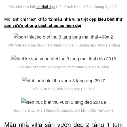
Mẫu nhà villa trệt
mái thái đẹp
140m2 anh Hạnh ở Con Cuông Nghệ An
Mời anh chị tham khảo
12 mẫu nhà villa trệt đẹp kiểu biệt thự
sân vườn phong cách châu âu hiện đại
Mẫu Villa song lập đẹp 3 tầng hình chữ U anh Quang đảo Rồng Đà Nẵng
Góc nhìn sân vườn Villa đẹp có bể bơi anh Quang Đà Nẵng
Mẫu Villa 2 mặt tiền 3 tầng đẹp Cần Thơ
Góc nhìn khác villa 3 tầng kiểu châu âu chú Minh Cần Thơ view 2
Mẫu nhà villa sân vườn đẹp 2 tầng 1 tum