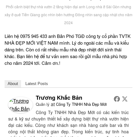
Phối cảnh biệt thự nhà vườn 2 tầng hiện đại anh Long nhà ở Sài Gòn nhưng
xây ở quê Tiền Giang góc nhìn bên hướng Đông nhìn sang cập nhật cho năm
2024
Liên hệ 0975 945 433 anh Bản Phó TGĐ công ty cổ phần TVTK
NHÀ ĐẸP MỚI VIỆT NAM mình. Lý do ngoài các mẫu và kiểu
dáng trên. Còn có rất nhiều mẫu nhà đẹp nhiệt đới sinh thái
khác. Bạn liên hệ để tư vấn xem sao rồi gửi mẫu nhà phù hợp
cho năm 2024 tới. Cảm ơn.!
About
Latest Posts
Trương Khắc Bản
at
Quản lý
Công Ty TNHH Nhà Đẹp Mới
Công Ty TNHH Nhà Đẹp Mới có các kiến trúc
sư & kỹ sư chuyên thiết kế xây dựng biệt thự nhà vườn hiện
đại các kiểu. Cũng như khách sạn nhà hàng cafe bar và thi
công nội thất không gian đẹp. Trong kiến trúc, sự tinh hoa