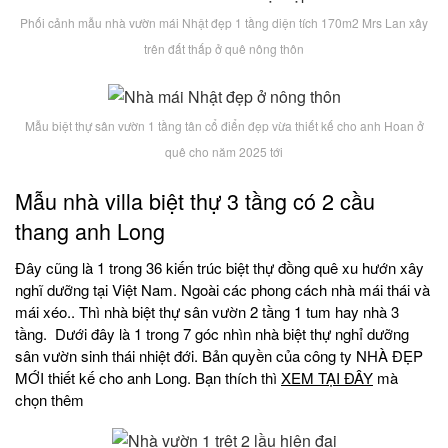
Phối cảnh mẫu nhà vườn mái Nhật đẹp 1 tầng diện tích 170m2 Mrs Lan xây
trên đất thấp ở quê nông thôn
Mẫu biệt thự sân vườn 1 tầng tân cổ điển đẹp vừa thiết kế cho anh Hoan ở
quê cho năm 2025 tới
Mẫu nhà villa biệt thự 3 tầng có 2 cầu
thang anh Long
Đây cũng là 1 trong 36 kiến trúc biệt thự đồng quê xu hướn xây
nghĩ dưỡng tại Việt Nam. Ngoài các phong cách nhà mái thái và
mái xéo.. Thì nhà biệt thự sân vườn 2 tầng 1 tum hay nhà 3
tầng. Dưới đây là 1 trong 7 góc nhìn nhà biệt thự nghỉ dưỡng
sân vườn sinh thái nhiệt đới. Bản quyền của công ty NHÀ ĐẸP
MỚI thiết kế cho anh Long. Bạn thích thì
XEM TẠI ĐÂY
mà
chọn thêm