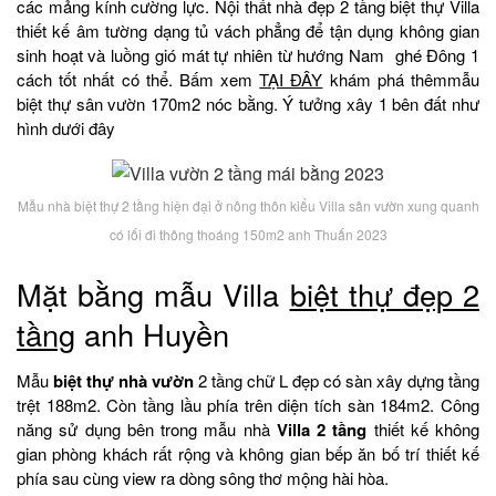
các mảng kính cường lực. Nội thất nhà đẹp 2 tầng biệt thự Villa
thiết kế âm tường dạng tủ vách phẳng để tận dụng không gian
sinh hoạt và luồng gió mát tự nhiên từ hướng Nam ghé Đông 1
cách tốt nhất có thể. Bấm xem
TẠI ĐÂY
khám phá thêmmẫu
biệt thự sân vườn 170m2 nóc bằng. Ý tưởng xây 1 bên đất như
hình dưới đây
Mẫu nhà biệt thự 2 tầng hiện đại ở nông thôn kiểu Villa sân vườn xung quanh
có lối đi thông thoáng 150m2 anh Thuấn 2023
Mặt bằng mẫu Villa
biệt thự đẹp 2
tầng
anh Huyền
Mẫu
biệt thự nhà vườn
2 tầng chữ L đẹp có sàn xây dựng tầng
trệt 188m2. Còn tầng lầu phía trên diện tích sàn 184m2. Công
năng sử dụng bên trong mẫu nhà
Villa 2 tầng
thiết kế không
gian phòng khách rất rộng và không gian bếp ăn bố trí thiết kế
phía sau cùng view ra dòng sông thơ mộng hài hòa.