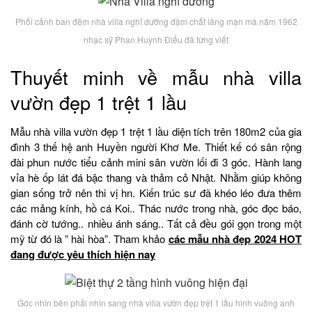
Phối cảnh ban đêm nhà villa nghỉ dưỡng đậm chất lãng mạn mà năm 1962
nhạc sỹ Phan Huỳnh Điểu đã từng viết
Thuyết minh về mẫu nhà villa
vườn đẹp 1 trệt 1 lầu
Mẫu nhà villa vườn đẹp 1 trệt 1 lầu diện tích trên 180m2 của gia
đình 3 thế hệ anh Huyền người Khơ Me. Thiết kế có sân rộng
đài phun nước tiểu cảnh mini sân vườn lối đi 3 góc. Hành lang
vỉa hè ốp lát đá bậc thang và thảm cỏ Nhật. Nhằm giúp không
gian sống trở nên thi vị hn. Kiến trúc sư đã khéo léo đưa thêm
các mảng kính, hồ cá Koi.. Thác nước trong nhà, góc đọc báo,
đánh cờ tướng.. nhiều ánh sáng.. Tất cả đều gói gọn trong một
mỹ từ đó là ” hài hòa”. Tham khảo
các mẫu nhà đẹp 2024 HOT
đang được yêu thích hiện nay
Góc nhìn bên phải nhìn sang nhà villa vườn đẹp trệt 1 lầu hình vuông anh