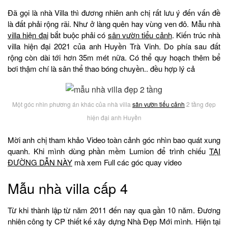
Đã gọi là nhà Villa thì đương nhiên anh chị rất lưu ý đến vấn đề
là đất phải rộng rãi. Như ở làng quên hay vùng ven đô. Mẫu nhà
villa hiện đại
bắt buộc phải có
sân vườn tiểu cảnh
. Kiến trúc nhà
villa hiện đại 2021 của anh Huyền Trà Vinh. Do phía sau đất
rộng còn dài tới hơn 35m mét nữa. Có thể quy hoạch thêm bể
bơi thậm chí là sân thể thao bóng chuyền.. đều hợp lý cả
Một góc nhìn phương án khác của nhà villa
sân vườn tiểu cảnh
2 tầng đẹp
hiện đại anh Huyền
Mời anh chị tham khảo Video toàn cảnh góc nhìn bao quát xung
quanh. Khi mình dùng phần mềm Lumion để trình chiếu
TẠI
ĐƯỜNG DẪN NÀY
mà xem Full các góc quay video
Mẫu nhà villa cấp 4
Từ khi thành lập từ năm 2011 đến nay qua gần 10 năm. Đương
nhiên công ty CP thiết kế xây dựng Nhà Đẹp Mới mình. Hiện tại