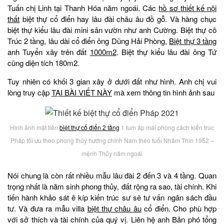
Tuấn chị Linh tại Thanh Hóa năm ngoái. Các
hồ sơ thiết kế nội
thất
biệt thự cổ điển hay lâu đài châu âu đồ gỗ. Và hàng chục
biệt thự kiểu lâu đài mini sân vườn như anh Cường. Biệt thự cô
Trúc 2 tầng, lâu dài cổ điển ông Dũng Hải Phòng,
Biệt thự 3 tầng
anh Tuyển xây trên đất
1000m2
. Biệt thự kiểu lâu đài ông Tứ
cũng diện tích 180m2.
Tuy nhiên có khối 3 gian xây ở dưới đất như hình. Anh chị vui
lòng truy cập
TẠI BÀI VIẾT NÀY
mà xem thông tin hình ảnh sau
Hình ảnh mặt tiền
biệt thự cổ điển 2 tầng
1 tum áp mái phong cách kiến trúc
Pháp tối ưu theo phong thủy hướng chính Nam theo tuổi Nhâm Thìn 1952 –
mệnh Thủy năm ngoái
Nói chung là còn rất nhiều mẫu lâu đài 2 đến 3 và 4 tầng. Quan
trọng nhất là năm sinh phong thủy, đất rộng ra sao, tài chính. Khi
tiến hành khảo sát ê kíp kiến trúc sư sẽ tư vấn ngân sách đầu
tư. Và đưa ra mẫu villa
biệt thự châu âu
cổ điển. Cho phù hợp
với sở thích và tài chính của quý vị. Liên hệ anh Bản phó tổng