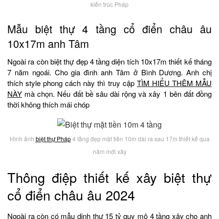
kiến trúc Pháp
Mẫu biệt thự 4 tầng cổ điển châu âu
10x17m anh Tâm
Ngoài ra còn biệt thự đẹp 4 tầng diện tích 10x17m thiết kế tháng
7 năm ngoái. Cho gia đình anh Tâm ở Bình Dương. Anh chị
thích style phong cách này thì truy cập
TÌM HIỂU THÊM MẪU
NÀY
mà chọn. Nếu đất bề sâu dài rộng và xây 1 bên đất đồng
thời không thích mái chóp
Hình ảnh
biệt thự Pháp
4 tầng đẹp mặt tiền 10m dài ra sau 17m thiết kế qua
năm mới xây
Thông điệp thiết kế xây biệt thự
cổ điển châu âu 2024
Ngoài ra còn có mẫu dinh thự 15 tỷ quy mô 4 tầng xây cho anh