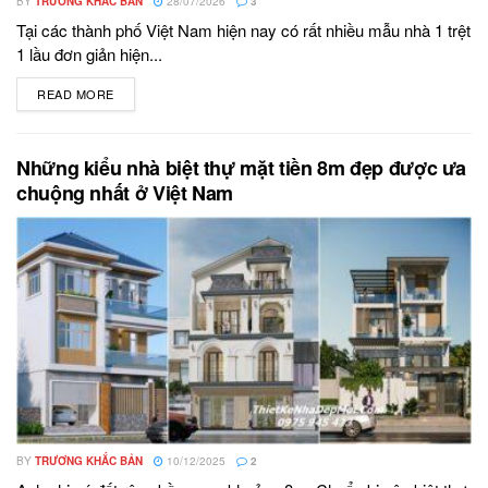
BY
TRƯƠNG KHẮC BẢN
28/07/2026
3
Tại các thành phố Việt Nam hiện nay có rất nhiều mẫu nhà 1 trệt
1 lầu đơn giản hiện...
READ MORE
DETAILS
Những kiểu nhà biệt thự mặt tiền 8m đẹp được ưa
chuộng nhất ở Việt Nam
BY
TRƯƠNG KHẮC BẢN
10/12/2025
2