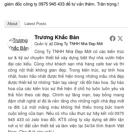
giám đốc công ty 0975 945 433 để tư vấn thêm. Trân trọng.!
About
Latest Posts
Trương Khắc Bản
at
Quản lý
Công Ty TNHH Nhà Đẹp Mới
Công Ty TNHH Nhà Đẹp Mới có các kiến trúc
sư & kỹ sư chuyên thiết kế xây dựng biệt thự nhà vườn hiện
đại các kiểu. Cũng như khách sạn nhà hàng cafe bar và thi
công nội thất không gian đẹp. Trong kiến trúc, sự tinh hoa
nhất, hoàn hảo nhất được thể hiện trong những mẫu nhà đẹp
được thiết kế từ những “bàn tay vàng” rất đỗi hào hoa. Sự hào
hoa của các kiến trúc sư thể hiện ở chỗ họ luôn luôn yêu và
thả hồn theo cái đẹp. Chính sự lãng mạn, bay bổng mang
đậm chất nghệ sĩ đó là nền tảng cho những ngôi nhà đẹp mới
ra đời. Là một mảng màu không thể thiếu trong bức tranh
cuộc sống của bạn. Nếu có nhu cầu thực sự hãy kết nối 0975
945 433 có zalo trao đỗi. KTS công ty xây dựng sẽ đến tận
nơi vị trí đất cần thiết kế và làm việc tại 34/34 tỉnh thành Việt
Nam. Cho đi là còn mãi.!