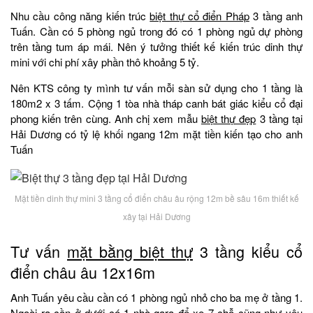
Nhu cầu công năng kiến trúc
biệt thự cổ điển Pháp
3 tầng anh
Tuấn. Cần có 5 phòng ngủ trong đó có 1 phòng ngủ dự phòng
trên tầng tum áp mái. Nên ý tưởng thiết kế kiến trúc dinh thự
mini với chi phí xây phần thô khoảng 5 tỷ.
Nên KTS công ty mình tư vấn mỗi sàn sử dụng cho 1 tầng là
180m2 x 3 tấm. Cộng 1 tòa nhà tháp canh bát giác kiểu cổ đại
phong kiến trên cùng. Anh chị xem mẫu
biệt thự đẹp
3 tầng tại
Hải Dương có tỷ lệ khối ngang 12m mặt tiền kiến tạo cho anh
Tuấn
Mặt tiền dinh thự mini 3 tầng cổ điển châu âu rộng 12m bề sâu 16m thiết kế
xây tại Hải Dương
Tư vấn
mặt bằng biệt thự
3 tầng kiểu cổ
điển châu âu 12x16m
Anh Tuấn yêu cầu cần có 1 phòng ngủ nhỏ cho ba mẹ ở tầng 1.
Ngoài ra cần ở dưới có 1 nhà gara để xe 7 chỗ cũng như yêu