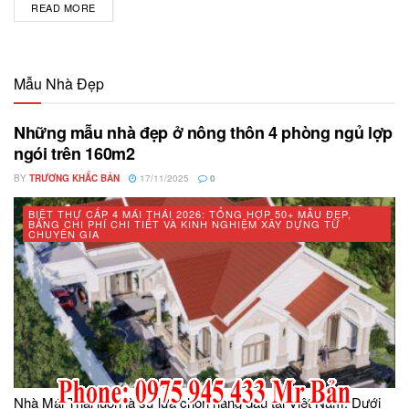
READ MORE
DETAILS
Mẫu Nhà Đẹp
Những mẫu nhà đẹp ở nông thôn 4 phòng ngủ lợp
ngói trên 160m2
BY
TRƯƠNG KHẮC BẢN
17/11/2025
0
BIỆT THỰ CẤP 4 MÁI THÁI 2026: TỔNG HỢP 50+ MẪU ĐẸP,
BẢNG CHI PHÍ CHI TIẾT VÀ KINH NGHIỆM XÂY DỰNG TỪ
CHUYÊN GIA
Nhà Mái Thái luôn là sự lựa chọn hàng đầu tại Việt Nam. Dưới