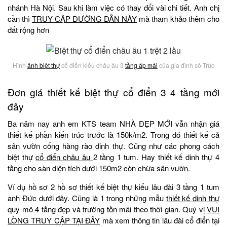
nhánh Hà Nội. Sau khi làm việc có thay đổi vài chi tiết. Anh chị
cần thì
TRUY CẬP ĐƯỜNG DẪN NÀY
mà tham khảo thêm cho
đất rộng hơn
Hình
ảnh biệt thự
cổ điển kiểu châu âu 3
tầng áp mái
của gia đình cô Trúc
Đơn giá thiết kế biệt thự cổ điển 3 4 tầng mới
đây
Ba năm nay anh em KTS team NHÀ ĐẸP MỚI vẫn nhận giá
thiết kế phần kiến trúc trước là 150k/m2. Trong đó thiết kế cả
sân vườn cổng hàng rào dinh thự. Cũng như các phong cách
biệt thự
cổ điển châu âu
2 tầng 1 tum. Hay thiết kế dinh thự 4
tầng cho sàn diện tích dưới 150m2 còn chừa sân vườn.
Ví dụ hồ sơ 2 hồ sơ thiết kế biệt thự kiểu lâu đài 3 tầng 1 tum
anh Đức dưới đây. Cũng là 1 trong những mẫu
thiết kế dinh thự
quy mô 4 tầng đẹp và trường tồn mãi theo thời gian. Quý vị
VUI
LÒNG TRUY CẬP TẠI ĐÂY
mà xem thông tin lâu đài cổ điển tại