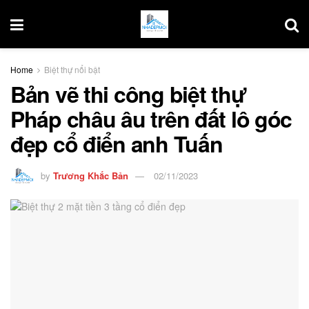
Home
Biệt thự nổi bật
Bản vẽ thi công biệt thự
Pháp châu âu trên đất lô góc
đẹp cổ điển anh Tuấn
by
Trương Khắc Bản
02/11/2023