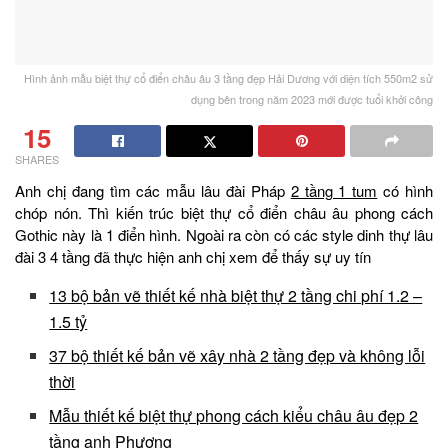
Hình ảnh mẫu biệt thự cổ điển châu âu 3 tầng đẹp Hải Dương với diện tích 550m2 sử
dụng bên trong năm 2023 mới được tuổi khởi công
15
SHARES
Anh chị đang tìm các mẫu lâu đài Pháp
2 tầng 1 tum
có hình
chóp nón. Thì kiến trúc biệt thự cổ điển châu âu phong cách
Gothic này là 1 điển hình. Ngoài ra còn có các style dinh thự lâu
đài 3 4 tầng đã thực hiện anh chị xem để thấy sự uy tín
13 bộ bản vẽ thiết kế nhà biệt thự 2 tầng chi phí 1.2 –
1.5 tỷ
37 bộ thiết kế bản vẽ xây nhà 2 tầng đẹp và không lỗi
thời
Mẫu thiết kế biệt thự phong cách kiểu châu âu đẹp 2
tầng anh Phương