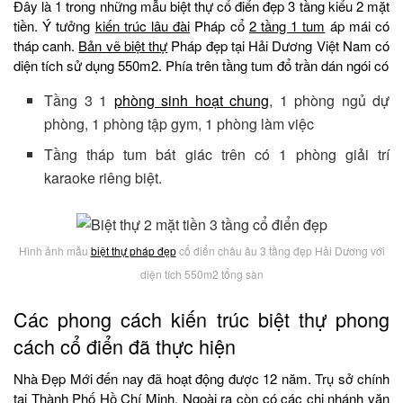
Đây là 1 trong những mẫu biệt thự cổ điển đẹp 3 tầng kiểu 2 mặt
tiền. Ý tưởng
kiến trúc lâu đài
Pháp cổ
2 tầng 1 tum
áp mái có
tháp canh.
Bản vẽ biệt thự
Pháp đẹp tại Hải Dương Việt Nam có
diện tích sử dụng 550m2. Phía trên tầng tum đổ trần dán ngói có
Tầng 3 1
phòng sinh hoạt chung
, 1 phòng ngủ dự
phòng, 1 phòng tập gym, 1 phòng làm việc
Tầng tháp tum bát giác trên có 1 phòng giải trí
karaoke riêng biệt.
Hình ảnh mẫu
biệt thự pháp đẹp
cổ điển châu âu 3 tầng đẹp Hải Dương với
diện tích 550m2 tổng sàn
Các phong cách kiến trúc biệt thự phong
cách cổ điển đã thực hiện
Nhà Đẹp Mới đến nay đã hoạt động được 12 năm. Trụ sở chính
tại Thành Phố Hồ Chí Minh. Ngoài ra còn có các chi nhánh văn