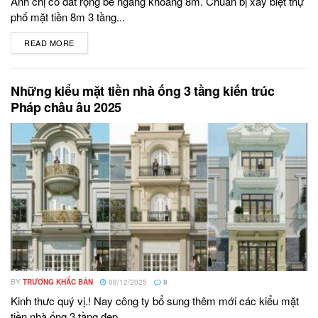
Anh chị có đất rộng bề ngang khoảng 8m. Chuẩn bị xây biệt thự
phố mặt tiền 8m 3 tầng...
READ MORE
DETAILS
Những kiểu mặt tiền nhà ống 3 tầng kiến trúc
Pháp châu âu 2025
BY
TRƯƠNG KHẮC BẢN
08/12/2025
8
Kinh thưc quý vị.! Nay công ty bổ sung thêm mới các kiểu mặt
tiền nhà ống 3 tầng đẹp...