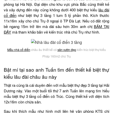
phòng tại Hà Nội. Đại diện cho khu vực phía Bắc cũng thiết kế
và xây dựng đến này cũng không dưới 400 biệt thự kiểu
lâu đài
cổ điển
như biệt thự 3 tầng 1 tum 5 tỷ phần thô. Kích thước
11x16m xây cho chú Trụ ở ngoại ô TP Đà Lạt. Nếu có đất rộng
bề ngang 15m trở lên mà dài sâu hơn 30m anh chị
BẤM TẠI
ĐÂY
mà tham khảo bản vẽ kiến trúc nhà chú Trụ như hình.
Mẫu nhà cổ điển
châu âu thiết kế có
sân vườn đẹp
kiến trúc biệt thự kiểu
Pháp 160m2 chú Trụ
Bật mí tại sao anh Tuấn tìm đến thiết kế biệt thự
kiểu lâu đài châu âu này
Thật ra cũng là cái duyên đến với mẫu biệt thự đẹp 3 tầng tại Hải
Dương này. Vào một buổi tối thứ 7 anh Tuấn lên mạng tìm hiểu
mẫu biệt thự 3 tầng cổ điển cô Trúc. Cũng thiết kế với diện tích
12x16m còn chừa sân.
Sau khi thích mẫu như hình mới liên hệ văn phòng KTS chi