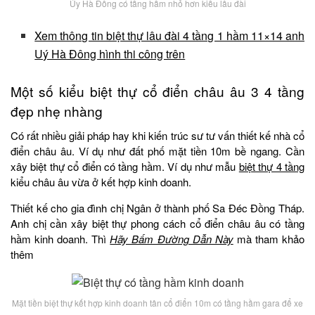
Úy Hà Đông có tầng hầm nhỏ hơn kiểu lâu đài
Xem thông tin biệt thự lâu đài 4 tầng 1 hầm 11×14 anh
Uý Hà Đông hình thi công trên
Một số kiểu biệt thự cổ điển châu âu 3 4 tầng
đẹp nhẹ nhàng
Có rất nhiều giải pháp hay khi kiến trúc sư tư vấn thiết kế nhà cổ
điển châu âu. Ví dụ như đất phố mặt tiền 10m bề ngang. Cần
xây biệt thự cổ điển có tầng hầm. Ví dụ như mẫu
biệt thự 4 tầng
kiểu châu âu vừa ở kết hợp kinh doanh.
Thiết kế cho gia đình chị Ngân ở thành phố Sa Đéc Đồng Tháp.
Anh chị cần xây biệt thự phong cách cổ điển châu âu có tầng
hầm kinh doanh. Thì
Hãy Bấm Đường Dẫn Này
mà tham khảo
thêm
Mặt tiền biệt thự kết hợp kinh doanh tân cổ điển 10m có tầng hầm gara để xe