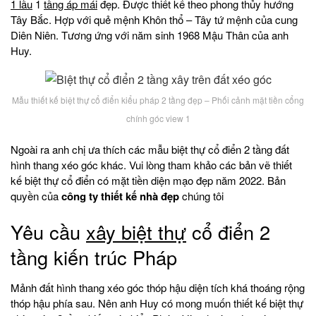
1 lầu
1
tầng áp mái
đẹp. Được thiết kế theo phong thủy hướng
Tây Bắc. Hợp với quẻ mệnh Khôn thổ – Tây tứ mệnh của cung
Diên Niên. Tương ứng với năm sinh 1968 Mậu Thân của anh
Huy.
Mẫu thiết kế biệt thự cổ điển kiểu pháp 2 tầng đẹp – Phối cảnh mặt tiền cổng
chính góc view 1
Ngoài ra anh chị ưa thích các mẫu biệt thự cổ điển 2 tầng đất
hình thang xéo góc khác. Vui lòng tham khảo các bản vẽ thiết
kế biệt thự cổ điển có mặt tiền diện mạo đẹp năm 2022. Bản
quyền của
công ty thiết kế nhà đẹp
chúng tôi
Yêu cầu
xây biệt thự
cổ điển 2
tầng kiến trúc Pháp
Mảnh đất hình thang xéo góc thóp hậu diện tích khá thoáng rộng
thóp hậu phía sau. Nên anh Huy có mong muốn thiết kế biệt thự