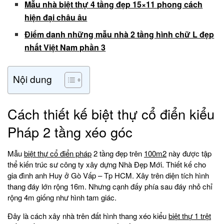
Mẫu nhà biệt thự 4 tầng đẹp 15×11 phong cách
hiện đại châu âu
Điểm danh những mẫu nhà 2 tầng hình chữ L đẹp
nhất Việt Nam phần 3
Nội dung
Cách thiết kế biệt thự cổ điển kiểu
Pháp 2 tầng xéo góc
Mẫu
biệt thự cổ điển pháp
2 tầng đẹp trên
100m2
này được tập
thể kiến trúc sư công ty xây dựng Nhà Đẹp Mới. Thiết kế cho
gia đình anh Huy ở Gò Vấp – Tp HCM. Xây trên diện tích hình
thang đáy lớn rộng 16m. Nhưng cạnh đấy phía sau đáy nhỏ chỉ
rộng 4m giống như hình tam giác.
Đây là cách xây nhà trên đất hình thang xéo kiểu
biệt thự 1 trệt