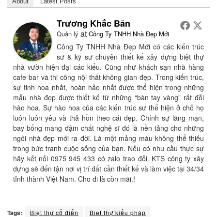
About
Latest Posts
Trương Khắc Bản
at
Quản lý
Công Ty TNHH Nhà Đẹp Mới
Công Ty TNHH Nhà Đẹp Mới có các kiến trúc
sư & kỹ sư chuyên thiết kế xây dựng biệt thự
nhà vườn hiện đại các kiểu. Cũng như khách sạn nhà hàng
cafe bar và thi công nội thất không gian đẹp. Trong kiến trúc,
sự tinh hoa nhất, hoàn hảo nhất được thể hiện trong những
mẫu nhà đẹp được thiết kế từ những “bàn tay vàng” rất đỗi
hào hoa. Sự hào hoa của các kiến trúc sư thể hiện ở chỗ họ
luôn luôn yêu và thả hồn theo cái đẹp. Chính sự lãng mạn,
bay bổng mang đậm chất nghệ sĩ đó là nền tảng cho những
ngôi nhà đẹp mới ra đời. Là một mảng màu không thể thiếu
trong bức tranh cuộc sống của bạn. Nếu có nhu cầu thực sự
hãy kết nối 0975 945 433 có zalo trao đỗi. KTS công ty xây
dựng sẽ đến tận nơi vị trí đất cần thiết kế và làm việc tại 34/34
tỉnh thành Việt Nam. Cho đi là còn mãi.!
Tags:
Biệt thự cổ điển
Biệt thự kiểu pháp