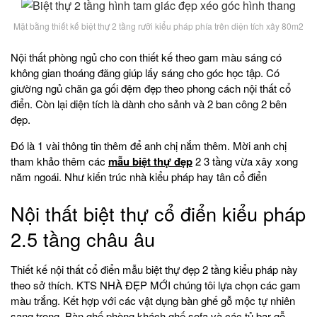
Mặt bằng thiết kế biệt thự 2 tầng rưỡi kiểu pháp phía trên diện tích xây 80m2
Nội thất phòng ngủ cho con thiết kế theo gam màu sáng có
không gian thoáng đãng giúp lấy sáng cho góc học tập. Có
giường ngủ chăn ga gối đệm đẹp theo phong cách nội thất cổ
điển. Còn lại diện tích là dành cho sảnh và 2 ban công 2 bên
đẹp.
Đó là 1 vài thông tin thêm để anh chị nắm thêm. Mời anh chị
tham khảo thêm các
mẫu biệt thự đẹp
2 3 tầng vừa xây xong
năm ngoái. Như kiến trúc nhà kiểu pháp hay tân cổ điển
Nội thất biệt thự cổ điển kiểu pháp
2.5 tầng châu âu
Thiết kế nội thất cổ điển mẫu biệt thự đẹp 2 tầng kiểu pháp này
theo sở thích. KTS NHÀ ĐẸP MỚI chúng tôi lựa chọn các gam
màu trắng. Kết hợp với các vật dụng bàn ghế gỗ mộc tự nhiên
sang trọng. Bàn ghế phòng khách ghế sofa và các tủ bar gỗ.