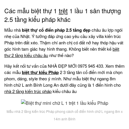
Các mẫu biệt thự 1
trệt
1 lầu 1 sân thượng
2.5 tầng kiểu pháp khác
Mẫu nhà
biệt thự cổ điển pháp 2.5 tầng đẹp
châu âu lợp ngói
nhẹ của Nhật. Ý tưởng đáp ứng cao yêu cầu xây villa kiến trúc
Pháp trên đất xéo. Thậm chí anh chị có đất nở hay thóp hậu vát
góc hình tam giác hay hình thang. Không biết nên thiết kế
biệt
thự 2 tầng kiểu châu âu
như thế nào?
Hãy kết nối tư vấn của NHÀ ĐẸP MỚI 0975 945 433. Xem thêm
các mẫu
biệt thự kiểu Pháp
2 3 tầng tân cổ điển mới mà chọn
phom, dáng, style theo ý mình. Như mẫu biệt thự ngang 8m
hình chữ L anh Bính Long An dưới đây cũng là 1 điển hình cho
nhà 2 tầng kiến trúc pháp
kiểu châu âu
Mẫu nhà 2 tầng kiến trúc Pháp phong cách cổ điển hình chữ L ngang 8m x
14m anh Bính