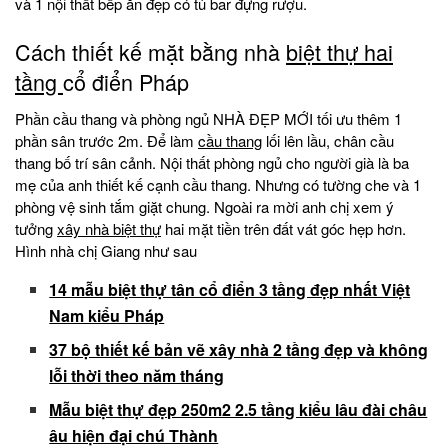
và 1 nội thất bếp ăn đẹp có tủ bar đựng rượu.
Cách thiết kế mặt bằng nhà
biệt thự hai
tầng
cổ điển Pháp
Phần cầu thang và phòng ngủ NHÀ ĐẸP MỚI tối ưu thêm 1
phần sân trước 2m. Để làm
cầu thang
lối lên lầu, chân cầu
thang bố trí sân cảnh. Nội thất phòng ngủ cho người già là ba
mẹ của anh thiết kế cạnh cầu thang. Nhưng có tường che và 1
phòng vệ sinh tắm giặt chung. Ngoài ra mời anh chị xem ý
tưởng
xây nhà biệt thự
hai mặt tiền trên đất vát góc hẹp hơn.
Hình nhà chị Giang như sau
14 mẫu biệt thự tân cổ điển 3 tầng đẹp nhất Việt
Nam kiểu Pháp
37 bộ thiết kế bản vẽ xây nhà 2 tầng đẹp và không
lỗi thời theo năm tháng
Mẫu biệt thự đẹp 250m2 2.5 tầng kiểu lâu đài châu
âu hiện đại chú Thành