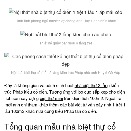
Hình ảnh phòng ngủ master vợ chồng anh Huy 1 góc nhìn khác
Thiết kế quầy bar rượu ở tầng trệt
Nội thất biệt thự cổ điển 2 tầng kiến trúc Pháp nhà anh Huy ở Gò Vấp
Đây là không gian và cách sinh hoạt
nhà biệt thự 2 tầng
kiến
trúc Pháp kiểu cổ điển. Tương ứng với bố cục sắp xếp cho diện
tích sàn xây dựng
biệt thự mini
trên diện tích 100m2. Ngoài ra
mời anh chị tham khảo thêm các bài viết tư vấn xây
nhà 1 trệt
1
lầu 100m2 khác nữa cũng kiểu Pháp tân cổ điển.
Tổng quan mẫu nhà biệt thự cổ