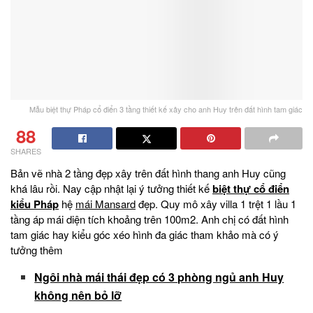
Mẫu biệt thự Pháp cổ điển 3 tầng thiết kế xây cho anh Huy trên đất hình tam giác
88
SHARES
Bản vẽ nhà 2 tầng đẹp xây trên đất hình thang anh Huy cũng
khá lâu rồi. Nay cập nhật lại ý tưởng thiết kế
biệt thự cổ điển
kiểu Pháp
hệ
mái Mansard
đẹp. Quy mô xây villa 1 trệt 1 lầu 1
tầng áp mái diện tích khoảng trên 100m2. Anh chị có đất hình
tam giác hay kiểu góc xéo hình đa giác tham khảo mà có ý
tưởng thêm
Ngôi nhà mái thái đẹp có 3 phòng ngủ anh Huy
không nên bỏ lỡ