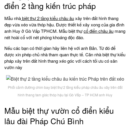
điển 2 tầng kiến trúc pháp
Mẫu nhà
biệt thự 2 tầng kiểu châu âu
xây trên đất hình thang
đẹp vừa xéo vừa thóp hậu. Được thiết kế xây xong của gia đình
anh Huy ở Gò Vấp TPHCM. Mẫu biệt thự
cổ điển châu âu
mang
nét hoài cổ với nét phóng khoáng độc đáo.
Nếu các bạn có thời gian hãy liên hệ với anh Bản. Từ đó để
được xin phép chủ nhà tham quan thực tế. Căn nhà biệt thự kiểu
pháp xây trên đất hình thang xéo góc với cách tối ưu có sân
vườn này
Phối cảnh đường chim bay biệt thự 2 tầng kiểu pháp châu âu xây trên đất
hình thang tam giác thóp hậu tại Gò Vấp – TP HCM anh Huy
Mẫu biệt thự vườn cổ điển kiểu
lâu đài Pháp Chú Bình