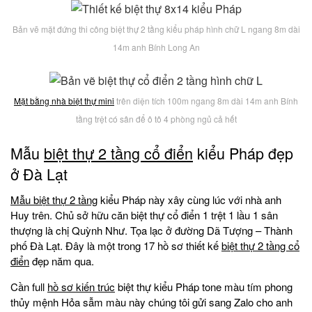
Bản vẽ mặt đứng thi công biệt thự 2 tầng kiểu pháp hình chữ L ngang 8m dài
14m anh Bính Long An
Mặt bằng nhà
biệt thự mini
trên diện tích 100m ngang 8m dài 14m anh Bính
tầng trệt có sân để ô tô 4 phòng ngủ cả hết
Mẫu
biệt thự 2 tầng cổ điển
kiểu Pháp đẹp
ở Đà Lạt
Mẫu biệt thự 2 tầng
kiểu Pháp này xây cùng lúc với nhà anh
Huy trên. Chủ sở hữu căn biệt thự cổ điển 1 trệt 1 lầu 1 sân
thượng là chị Quỳnh Như. Tọa lạc ở đường Dã Tượng – Thành
phố Đà Lạt. Đây là một trong 17 hồ sơ thiết kế
biệt thự 2 tầng cổ
điển
đẹp năm qua.
Cần full
hồ sơ kiến trúc
biệt thự kiểu Pháp tone màu tím phong
thủy mệnh Hỏa sẫm màu này chúng tôi gửi sang Zalo cho anh