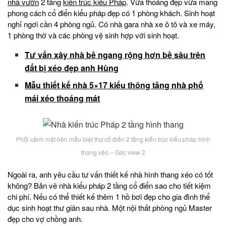
nhà vườn
2 tầng
kiến trúc kiểu Pháp
. Vừa thoáng đẹp vừa mang
phong cách cổ điển kiểu pháp đẹp có 1 phòng khách. Sinh hoạt
nghỉ ngơi cần 4 phòng ngủ. Có nhà gara nhà xe ô tô và xe máy,
1 phòng thờ và các phòng vệ sinh hợp với sinh hoạt.
Tư vấn xây nhà bề ngang rộng hơn bề sâu trên
đất bị xéo đẹp anh Hùng
Mẫu thiết kế nhà 5×17 kiểu thông tầng nhà phố
mái xéo thoáng mát
Phối cảnh mặt bên mẫu biệt thự cổ điển 2 tầng kiến trúc kiểu pháp hình
thang xéo – Góc view 2
Ngoài ra, anh yêu cầu tư vấn thiết kế nhà hình thang xéo có tốt
không? Bản vẽ nhà kiểu pháp 2 tầng cổ điển sao cho tiết kiệm
chi phí. Nếu có thể thiết kế thêm 1 hồ bơi đẹp cho gia đình thể
dục sinh hoạt thư giãn sau nhà. Một nội thất phòng ngủ Master
đẹp cho vợ chồng anh.