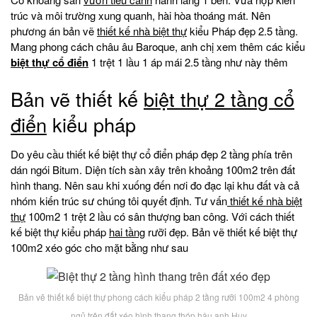
trúc và môi trường xung quanh, hài hòa thoáng mát. Nên
phương án bản vẽ
thiết kế nhà biệt thự
kiểu Pháp đẹp 2.5 tầng.
Mang phong cách châu âu Baroque, anh chị xem thêm các kiểu
biệt thự cổ điển
1 trệt 1 lầu 1 áp mái 2.5 tầng như này thêm
Bản vẽ thiết kế
biệt thự 2 tầng cổ
điển
kiểu pháp
Do yêu cầu thiết kế biệt thự cổ điển pháp đẹp 2 tầng phía trên
dán ngói Bitum. Diện tích sàn xây trên khoảng 100m2 trên đất
hình thang. Nên sau khi xuống đến nơi đo đạc lại khu đất và cả
nhóm kiến trúc sư chúng tôi quyết định. Tư vấn
thiết kế nhà biệt
thự
100m2 1 trệt 2 lầu có sân thượng ban công. Với cách thiết
kế biệt thự kiểu pháp
hai tầng
rưỡi đẹp. Bản vẽ thiết kế biệt thự
100m2 xéo góc cho mặt bằng như sau
Bản vẽ thiết kế biệt thự phong cách kiểu pháp 2 tầng rưỡi 100m2 4 phòng
ngủ trên đất xéo hình thang thóp hậu anh Huy