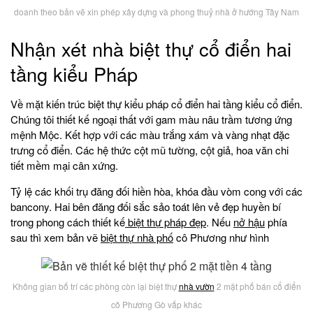
doanh theo bản vẽ xin phép xây dựng và phong thuỷ nhà ở hướng Tây Nam
Nhận xét nhà biệt thự cổ điển hai
tầng kiểu Pháp
Về mặt kiến trúc biệt thự kiểu pháp cổ điển hai tầng kiểu cổ điển.
Chúng tôi thiết kế ngoại thất với gam màu nâu trầm tương ứng
mệnh Mộc. Kết hợp với các màu trắng xám và vàng nhạt đặc
trưng cổ điển. Các hệ thức cột mũ tường, cột giả, hoa văn chi
tiết mềm mại cân xứng.
Tỷ lệ các khối trụ đăng đối hiền hòa, khóa đầu vòm cong với các
bancony. Hai bên đăng đối sắc sảo toát lên vẻ đẹp huyền bí
trong phong cách thiết kế
biệt thự pháp đẹp
. Nếu
nở hậu
phía
sau thì xem bản vẽ
biệt thự nhà phố
cô Phương như hình
Không gian bố trí các phòng còn lại biệt thự
nhà vườn
2 mặt phố bán cổ điển
cô Phương Gò vấp khác