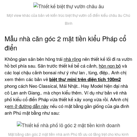
Một view khác của bản vẽ kiến trúc biệt thự vườn cổ điển kiểu châu âu Chú
Bình
Mẫu nhà căn góc 2 mặt tiền kiểu Pháp cổ
điển
Không gian sân bên hông trái
nhà rộng
nên thiết kế lối đi ra vườn
hồ bơi phía sau. Sân trước thiết kế bể cá cảnh,
hòn non bộ
và
các loại chậu cảnh bonsai như ý như lan , tùng, điệp.. Anh chị
xem thêm các bản vẽ
biệt thự mini trên diện tích 100m2
phong cách Neo Classical, Mái Nhật.. Hay Model hiện đại nhà
cô Lan anh Giang.. mà chọn kiểu thêm. Ví dụ như bản vẽ nhà
phố kiểu cổ điển Pháp vừa thiết kế xây xong vừa rồi. AAnh chị
x
em ở đường dẫn này
nếu có mặt bằng gần giống của gia đình
anh Phú mặt bằng như sau:
Mặt bằng căn góc 2 mặt tiền nhà anh Phú tối ưu có tầng trệt cho khu kinh