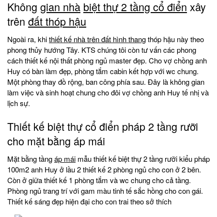
Không
gian nhà
biệt thự 2 tầng cổ điển
xây
trên
đất thóp hậu
Ngoài ra, khi
thiết kế nhà trên đất hình thang
thóp hậu này theo
phong thủy hướng Tây. KTS chúng tôi còn tư vấn các phong
cách thiết kế nội thất phòng ngủ master đẹp. Cho vợ chồng anh
Huy có bàn làm đẹp, phòng tắm cabin kết hợp với wc chung.
Một phòng thay đồ rộng, ban công phía sau. Đây là không gian
làm việc và sinh hoạt chung cho đôi vợ chồng anh Huy tế nhị và
lịch sự.
Thiết kế biệt thự cổ điển pháp 2 tầng rưỡi
cho mặt bằng áp mái
Mặt bằng tầng
áp mái
mẫu thiết kế biệt thự 2 tầng rưỡi kiểu pháp
100m2 anh Huy ở lầu 2 thiết kế 2 phòng ngủ cho con ở 2 bên.
Còn ở giữa thiết kế 1 phòng tắm và wc chung cho cả tầng.
Phòng ngủ trang trí với gam màu tinh tế sắc hồng cho con gái.
Thiết kế sáng đẹp hiện đại cho con trai theo sở thích