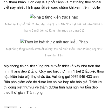
chị tham khảo. Còn đây là 1 phối cảnh và mặt bằng thôi do bài
viết này nhiều hình quá rồi sẽ loard chậm khi xem trên mobile
Mẫu biệt thự cổ điển 2 tầng đẹp chị Quỳnh Như Đà Lạt thiết kế trên đất hình
thang 2 mặt tiền có tầng hầm rượu và gara ô tô
Mặt bằng tầng trệt hồ sơ thiết kế biệt thự cổ điển kiểu Pháp 2 tầng chị Như
theo hình trên
Mọi thông tin chi tiết cũng như tư vấn thiết kế xây nhà trên đất
hình thang đẹp 2 tầng. Quy mô
biệt thự mini
1 trệt 2 lầu xéo thóp
hậu kiến trúc
biệt thự châu âu
. Vui lòng gọi 0975 945 433 anh
Bản phó giám đốc để được kết nối và hợp tác báo giá. Thiết kế
thi công biệt thự vui vẻ thắm đượm tình hữu nghị và bền đẹp
theo thời gian. Trân trọng.!