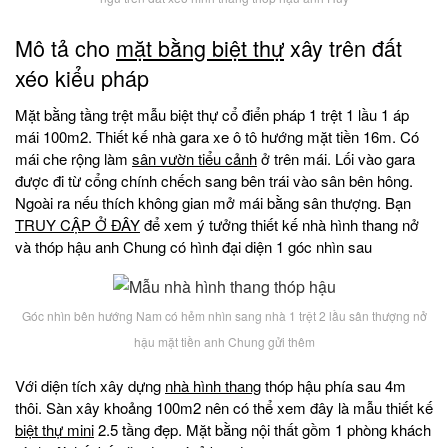
Mô tả cho
mặt bằng biệt thự
xây trên đất
xéo kiểu pháp
Mặt bằng tầng trệt mẫu biệt thự cổ điển pháp 1 trệt 1 lầu 1 áp
mái 100m2. Thiết kế nhà gara xe ô tô hướng mặt tiền 16m. Có
mái che rộng làm
sân vườn tiểu cảnh
ở trên mái. Lối vào gara
được đi từ cổng chính chếch sang bên trái vào sân bên hông.
Ngoài ra nếu thích không gian mở mái bằng sân thượng. Bạn
TRUY CẬP Ở ĐÂY
để xem ý tưởng thiết kế nhà hình thang nở
và thóp hậu anh Chung có hình đại diện 1 góc nhìn sau
Góc nhìn bên hướng Nam có hẻm nhìn sang nhà 1 trệt 2 lầu sân thượng nở
hậu mặt tiền anh Chung gửi thêm
Với diện tích xây dựng
nhà hình thang
thóp hậu phía sau 4m
thôi. Sàn xây khoảng 100m2 nên có thể xem đây là mẫu thiết kế
biệt thự mini
2.5 tầng đẹp. Mặt bằng nội thất gồm 1 phòng khách