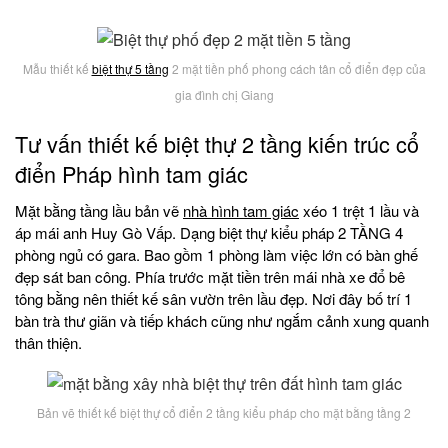
Mẫu thiết kế
biệt thự 5 tầng
2 mặt tiền phố phong cách tân cổ điển đẹp của
gia đình chị Giang
Tư vấn thiết kế biệt thự 2 tầng kiến trúc cổ
điển Pháp hình tam giác
Mặt bằng tầng lầu bản vẽ
nhà hình tam giác
xéo 1 trệt 1 lầu và
áp mái anh Huy Gò Vấp. Dạng biệt thự kiểu pháp 2 TẦNG 4
phòng ngủ có gara. Bao gồm 1 phòng làm việc lớn có bàn ghế
đẹp sát ban công. Phía trước mặt tiền trên mái nhà xe đổ bê
tông bằng nên thiết kế sân vườn trên lầu đẹp. Nơi đây bố trí 1
bàn trà thư giãn và tiếp khách cũng như ngắm cảnh xung quanh
thân thiện.
Bản vẽ thiết kế biệt thự cổ điển 2 tầng kiểu pháp cho mặt bằng tầng 2