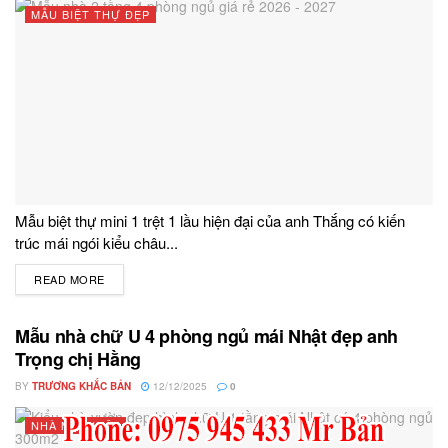
MẪU BIỆT THỰ ĐẸP
Mẫu biệt thự mini 1 trệt 1 lầu hiện đại của anh Thắng có kiến
trúc mái ngói kiểu châu...
READ MORE
DETAILS
Mẫu nhà chữ U 4 phòng ngủ mái Nhật đẹp anh
Trọng chị Hằng
BY
TRƯƠNG KHẮC BẢN
12/12/2025
0
NHÀ MÁI NHẬT