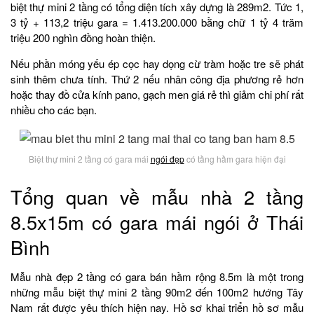
biệt thự mini 2 tầng có tổng diện tích xây dựng là 289m2. Tức 1,
3 tỷ + 113,2 triệu gara = 1.413.200.000 bằng chữ 1 tỷ 4 trăm
triệu 200 nghìn đồng hoàn thiện.
Nếu phần móng yếu ép cọc hay dọng cừ tràm hoặc tre sẽ phát
sinh thêm chưa tính. Thứ 2 nếu nhân công địa phương rẻ hơn
hoặc thay đồ cửa kính pano, gạch men giá rẻ thì giảm chi phí rất
nhiều cho các bạn.
Biệt thự mini 2 tầng có gara mái
ngói đẹp
có tầng hầm gara hiện đại
Tổng quan về mẫu nhà 2 tầng
8.5x15m có gara mái ngói ở Thái
Bình
Mẫu nhà đẹp 2 tầng có gara bán hầm rộng 8.5m là một trong
những mẫu biệt thự mini 2 tầng 90m2 đến 100m2 hướng Tây
Nam rất được yêu thích hiện nay. Hồ sơ khai triển hồ sơ mẫu