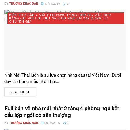
BY
TRƯƠNG KHẮC BẢN
17/11/2025
0
BIỆT THỰ CẤP 4 MÁI THÁI 2026: TỔNG HỢP 50+ MẪU ĐẸP,
BẢNG CHI PHÍ CHI TIẾT VÀ KINH NGHIỆM XÂY DỰNG TỪ
CHUYÊN GIA
Nhà Mái Thái luôn là sự lựa chọn hàng đầu tại Việt Nam. Dưới
đây là những mẫu nhà Thái...
READ MORE
DETAILS
Full bản vẽ nhà mái nhật 2 tầng 4 phòng ngủ kết
cấu lợp ngói có sân thượng
BY
TRƯƠNG KHẮC BẢN
08/06/2026
0