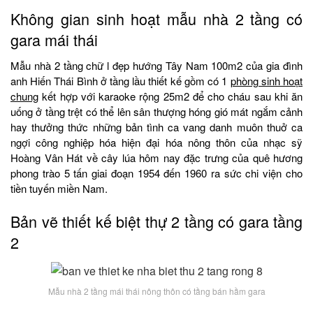
Không gian sinh hoạt mẫu nhà 2 tầng có
gara mái thái
Mẫu nhà 2 tầng chữ l đẹp hướng Tây Nam 100m2 của gia đình
anh Hiến Thái Bình ở tầng lầu thiết kế gồm có 1
phòng sinh hoạt
chung
kết hợp với karaoke rộng 25m2 để cho cháu sau khi ăn
uống ở tầng trệt có thể lên sân thượng hóng gió mát ngắm cảnh
hay thưởng thức những bản tình ca vang danh muôn thuở ca
ngợi công nghiệp hóa hiện đại hóa nông thôn của nhạc sỹ
Hoàng Vân Hát về cây lúa hôm nay đặc trưng của quê hương
phong trào 5 tấn giai đoạn 1954 đến 1960 ra sức chi viện cho
tiền tuyến miền Nam.
Bản vẽ thiết kế biệt thự 2 tầng có gara tầng
2
Mẫu nhà 2 tầng mái thái nông thôn có tầng bán hầm gara