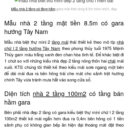
Mẫu nhà 2 tầng có tầng hầm
gara mái thái rộng 8.5m hình chữ L đẹp
Mẫu nhà 2 tầng mặt tiền 8.5m có gara
hướng Tây Nam
Mẫu nhà biệt thự mini 2
tầng mái
thái thiết kế theo mô típ
nhà
chữ l 2 tầng hướng Tây Nam
theo phong thủy tuổi 1975 Mệnh
Thủy gam màu trắng xanh đen chan hòa tinh tế. Để khác biệt đi
1 chút so với những kiểu nhà đẹp 2 tầng nông thôn hai
chái
mái
xuôi. KTS chúng tôi thiết kế theo kiểu mái sole ngang một bên
để dài mái đua ra bên hông trái che mát cho sảnh trệt hướng
chính Tây vừa tránh mưa hắt vào song cửa sổ.
Diện tích
nhà 2 tầng 100m2
có tầng bán
hầm gara
Bên phải nhà đẹp 2 tầng có gara kiểu biệt thự mini chữ l 2 tầng
100m2 thiết kế mái ngắn hơn đua ra 0,4m bên hông có 1 tiền
sảnh phụ có không gian bếp ăn hiện đại thoáng mát đặt theo