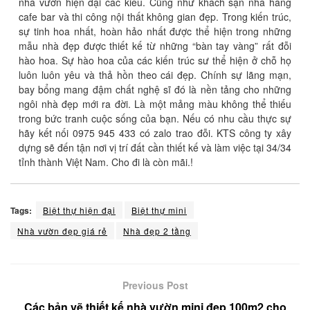
nhà vườn hiện đại các kiểu. Cũng như khách sạn nhà hàng
cafe bar và thi công nội thất không gian đẹp. Trong kiến trúc,
sự tinh hoa nhất, hoàn hảo nhất được thể hiện trong những
mẫu nhà đẹp được thiết kế từ những “bàn tay vàng” rất đỗi
hào hoa. Sự hào hoa của các kiến trúc sư thể hiện ở chỗ họ
luôn luôn yêu và thả hồn theo cái đẹp. Chính sự lãng mạn,
bay bổng mang đậm chất nghệ sĩ đó là nền tảng cho những
ngôi nhà đẹp mới ra đời. Là một mảng màu không thể thiếu
trong bức tranh cuộc sống của bạn. Nếu có nhu cầu thực sự
hãy kết nối 0975 945 433 có zalo trao đỗi. KTS công ty xây
dựng sẽ đến tận nơi vị trí đất cần thiết kế và làm việc tại 34/34
tỉnh thành Việt Nam. Cho đi là còn mãi.!
Tags:
Biệt thự hiện đại
Biệt thự mini
Nhà vườn đẹp giá rẻ
Nhà đẹp 2 tầng
Previous Post
Các bản vẽ thiết kế nhà vườn mini đẹp 100m2 cho