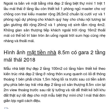
Ngoài ra bản vẽ mặt bằng nhà đẹp 2 tầng biệt thự mini 1 trệt 1
lầu mái thái ở tầng lầu còn thiết kế 1 phòng ngủ master cho vợ
chồng con trai kiểu master rộng 26,5m2 chuẩn bị cưới vợ và 1
phòng ngủ dự phòng cho khách quý hay cho cháu nội tương lai
gần giường đôi rộng 20m2 và 1 phòng vệ sinh tắm rộng 4m2.
Không gian sân thượng tiếp khách ngoài trời rộng 16m2 thoải
mái có thể bố trí bàn tròn ăn uống ngoài trời sum họp cũng nhẹ
nhàng và thoải mái.
Hình ảnh
mặt tiền nhà
8.5m có gara 2 tầng
mái thái 2018
Mẫu nhà biệt thự đẹp 2 tầng 100m2 có tầng hầm thiết kế theo
kiến trúc nhà đẹp 2 tầng ở nông thôn xung quanh có lối đi thông
thoáng 1 bên phải chừa 1,5m hông lối ra trước sau có tiền sảnh
phụ phía bên tay trái nhà đẹp 2 tầng có sân thượng 8.5m còn lại
2m view thoáng trước sau rất lý tưởng và rất dễ thiết kế bởi khu
đất thật sự rất đẹp cho một mẫu biệt thự mini chữ l mái thái đơn
giản lợp ngói cách điệu.