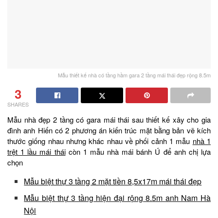
Mẫu thiết kế nhà có tầng hầm gara 2 tầng mái thái đẹp rộng 8.5m
3
SHARES
Mẫu nhà đẹp 2 tầng có gara mái thái sau thiết kế xây cho gia
đình anh Hiến có 2 phương án kiến trúc mặt bằng bản vẽ kích
thước giống nhau nhưng khác nhau về phối cảnh 1 mẫu
nhà 1
trệt 1 lầu mái thái
còn 1 mẫu nhà mái bánh Ú để anh chị lựa
chọn
Mẫu biệt thự 3 tầng 2 mặt tiền 8,5x17m mái thái đẹp
Mẫu biệt thự 3 tầng hiện đại rộng 8.5m anh Nam Hà
Nội