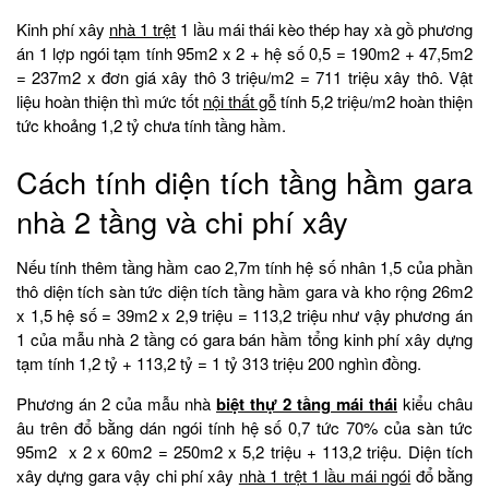
Kinh phí xây
nhà 1 trệt
1 lầu mái thái kèo thép hay xà gồ phương
án 1 lợp ngói tạm tính 95m2 x 2 + hệ số 0,5 = 190m2 + 47,5m2
= 237m2 x đơn giá xây thô 3 triệu/m2 = 711 triệu xây thô. Vật
liệu hoàn thiện thì mức tốt
nội thất gỗ
tính 5,2 triệu/m2 hoàn thiện
tức khoảng 1,2 tỷ chưa tính tầng hầm.
Cách tính diện tích tầng hầm gara
nhà 2 tầng và chi phí xây
Nếu tính thêm tầng hầm cao 2,7m tính hệ số nhân 1,5 của phần
thô diện tích sàn tức diện tích tầng hầm gara và kho rộng 26m2
x 1,5 hệ số = 39m2 x 2,9 triệu = 113,2 triệu như vậy phương án
1 của mẫu nhà 2 tầng có gara bán hầm tổng kinh phí xây dựng
tạm tính 1,2 tỷ + 113,2 tỷ = 1 tỷ 313 triệu 200 nghìn đồng.
Phương án 2 của mẫu nhà
biệt thự 2 tầng
mái thái
kiểu châu
âu trên đổ bằng dán ngói tính hệ số 0,7 tức 70% của sàn tức
95m2 x 2 x 60m2 = 250m2 x 5,2 triệu + 113,2 triệu. Diện tích
xây dựng gara vậy chi phí xây
nhà 1 trệt 1 lầu mái ngói
đổ bằng