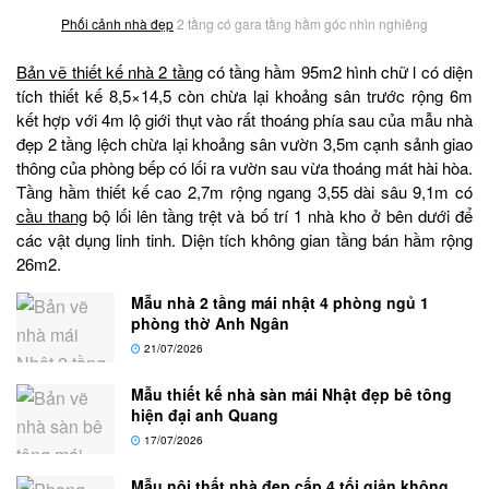
Phối cảnh nhà đẹp
2 tầng có gara tầng hầm góc nhìn nghiêng
Bản vẽ thiết kế nhà 2 tầng
có tầng hầm 95m2 hình chữ l có diện
tích thiết kế 8,5×14,5 còn chừa lại khoảng sân trước rộng 6m
kết hợp với 4m lộ giới thụt vào rất thoáng phía sau của mẫu nhà
đẹp 2 tầng lệch chừa lại khoảng sân vườn 3,5m cạnh sảnh giao
thông của phòng bếp có lối ra vườn sau vừa thoáng mát hài hòa.
Tầng hầm thiết kế cao 2,7m rộng ngang 3,55 dài sâu 9,1m có
cầu thang
bộ lối lên tầng trệt và bố trí 1 nhà kho ở bên dưới để
các vật dụng linh tinh. Diện tích không gian tầng bán hầm rộng
26m2.
Mẫu nhà 2 tầng mái nhật 4 phòng ngủ 1
phòng thờ Anh Ngân
21/07/2026
Mẫu thiết kế nhà sàn mái Nhật đẹp bê tông
hiện đại anh Quang
17/07/2026
Mẫu nội thất nhà đẹp cấp 4 tối giản không