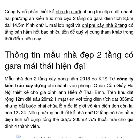
Công ty cổ phần thiết kế
nhà đẹp mới
chúng tôi cập nhật nhanh
hai phương án kiến trúc nhà đẹp 2 tầng có gara diện tích 8,5m
dài 14.5m hình chữ L mái lợp ngói và
chi phí xây nhà 2 tầng
có
tầng bán hầm hết bao nhiêu tiền để quý vị cùng tham khảo trong
thời điểm hiện nay
Thông tin mẫu nhà đẹp 2 tầng có
gara mái thái hiện đại
Mẫu nhà đẹp 2 tầng xây xong năm 2018 do KTS Tư
công ty
kiến trúc xây dựng
chi nhánh văn phòng Quận Cầu Giấy Hà
Nội thiết kế cho gia đình anh Hiến ở Thái Bình. Trên khu đất
rộng 12m dài sâu 28m2 1 mặt tiền với tổng diện tích đất 336m2
nhưng bắt buộc phải chừa lề mốc lộ giơi vô 4m diện tích còn lại
còn 12×24. Nên phương án thiết kế nhà chữ l 2 tầng có bán hầm
diện tích sử dụng tổng thể được 200m2 vừa thoải mái cho gia
đình 4 thành viên.