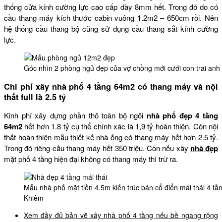
thống cửa kính cường lực cao cấp dày 8mm hết. Trong đó do có
cầu thang máy kích thước cabin vuông 1.2m2 – 650cm rồi. Nên
hệ thống cầu thang bộ cũng sử dụng cầu thang sắt kính cường
lực.
Góc nhìn 2 phòng ngủ đẹp của vợ chồng mới cưới con trai an
Chi phí xây nhà phố 4 tầng 64m2 có thang máy và nội
thất full là 2.5 tỷ
Kinh phí xây dựng phần thô toàn bộ ngôi
nhà phố đẹp 4 tầng
64m2
hết hơn 1.8 tỷ cụ thể chính xác là 1,9 tỷ hoàn thiện. Còn nội
thất hoàn thiện mẫu
thiết kế nhà ống có thang máy
hết hơn 2.5 tỷ.
Trong đó riêng cầu thang máy hết 350 triệu. Còn nếu xây
nhà đẹp
mặt phố 4 tầng hiện đại không có thang máy thì trừ ra.
Mẫu nhà phố mặt tiền 4.5m kiến trúc bán cổ điển mái thái 4 tầ
Khiêm
Xem đầy đủ bản vẽ xây nhà phố 4 tầng nếu bề ngang rộng