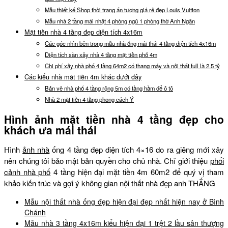
Mẫu thiết kế Shop thời trang ấn tượng giá rẻ đẹp Louis Vuitton
Mẫu nhà 2 tầng mái nhật 4 phòng ngủ 1 phòng thờ Anh Ngân
Mặt tiền nhà 4 tầng đẹp diện tích 4x16m
Các góc nhìn bên trong mẫu nhà ống mái thái 4 tầng diện tích 4x16m
Diện tích sàn xây nhà 4 tầng mặt tiền phố 4m
Chi phí xây nhà phố 4 tầng 64m2 có thang máy và nội thất full là 2.5 tỷ
Các kiểu nhà mặt tiền 4m khác dưới đây
Bản vẽ nhà phố 4 tầng rộng 5m có tầng hầm để ô tô
Nhà 2 mặt tiền 4 tầng phong cách Ý
Hình ảnh mặt tiền nhà 4 tầng đẹp cho
khách ưa mái thái
Hình
ảnh nhà
ống 4 tầng đẹp diện tích 4×16 do ra giêng mới xây
nên chúng tôi bảo mật bản quyền cho chủ nhà. Chỉ giới thiệu
phối
cảnh nhà phố
4 tầng hiện đại mặt tiền 4m 60m2 để quý vị tham
khảo kiến trúc và gợi ý không gian nội thất nhà đẹp anh THẮNG
Mẫu nội thất nhà ống đẹp hiện đại đẹp nhất hiện nay ở Bình
Chánh
Mẫu nhà 3 tầng 4x16m kiểu hiện đại 1 trệt 2 lầu sân thượng