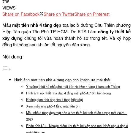
735
VIEWS
Share on Facebook
Share on Twitter
Share on Pinterest
Mẫu
mặt tiền
nhà 4 tầng đẹp
tọa lạc ở đường Chu Thiên phường
Hiệp Tân quận Tân Phú TP HCM. Do KTS Lâm
công ty thiết kế
xây dựng
chúng tôi vừa hoàn thành hồ sơ trong tết. Và ký hợp
đồng thi công sau khi ăn tết nguyên đán xong.
Nội dung
Hình ảnh mặt tiền nhà 4 tầng đẹp cho khách ưa mái thái
Ý tưởng thiết kế nhà phố mặt tiền 4x16m 4 tầng 1 tum anh Thắng
Hình ảnh nội thất nhà đẹp 4 tầng mặt phố 4x16m bên trong
Không gian nhà ống 4m 4 tầng hiện đại
Xem mẫu nhà phố 4 tầng mặt tiền 5m
Mẫu nhà 3 tầng đẹp mặt tiền 3.5m thiết kế tinh tế ấn tượng mới 2026 –
2027
Phân tích Ưu – Nhược điểm khi thiết kế xây nhà mái Nhật cấp 4 đẹp ở
quê hiện nay