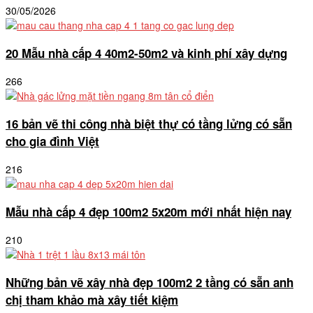
30/05/2026
20 Mẫu nhà cấp 4 40m2-50m2 và kinh phí xây dựng
266
16 bản vẽ thi công nhà biệt thự có tầng lửng có sẵn
cho gia đình Việt
216
Mẫu nhà cấp 4 đẹp 100m2 5x20m mới nhất hiện nay
210
Những bản vẽ xây nhà đẹp 100m2 2 tầng có sẵn anh
chị tham khảo mà xây tiết kiệm