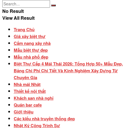
No Result
View All Result
Trang Chủ
Giá xây biệt thự
Cẩm nang xây nhà
Mẫu biệt thự đẹp
Mẫu nhà phố đẹp
Biệt Thự Cấp 4 Mái Thái 2026: Tổng Hợp 50+ Mẫu Đẹp,
Bảng Chi Phí Chi Tiết Và Kinh Nghiệm Xây Dựng Từ
Chuyên Gia
Nhà mái Nhật
Thiết kế nội thất
Khách sạn nhà nghỉ
Quán bar cafe
Giới thiệu
Các kiểu nhà truyền thống đẹp
Nhật Ký Công Trình Sư