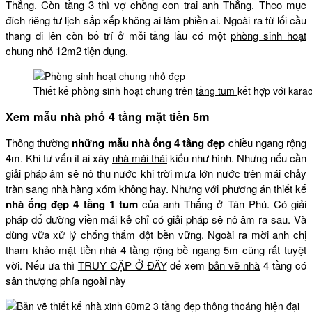
Thắng. Còn tầng 3 thì vợ chồng con trai anh Thắng. Theo mục
đích riêng tư lịch sắp xếp không ai làm phiền ai. Ngoài ra từ lối cầu
thang đi lên còn bố trí ở mỗi tầng lầu có một
phòng sinh hoạt
chung
nhỏ 12m2 tiện dụng.
Thiết kế phòng sinh hoạt chung trên
tầng tum
kết hợp với kara
Xem mẫu nhà phố 4 tầng mặt tiền 5m
Thông thường
những mẫu nhà ống 4 tầng đẹp
chiều ngang rộng
4m. Khi tư vấn it ai xây
nhà mái thái
kiểu như hình. Nhưng nếu cần
giải pháp âm sê nô thu nước khi trời mưa lớn nước trên mái chảy
tràn sang nhà hàng xóm không hay. Nhưng với phương án thiết kế
nhà ống đẹp 4 tầng 1 tum
của anh Thắng ở Tân Phú. Có giải
pháp đổ đường viền mái kẻ chỉ có giải pháp sê nô âm ra sau. Và
dùng vữa xử lý chống thấm dột bền vững. Ngoài ra mời anh chị
tham khảo mặt tiền nhà 4 tầng rộng bề ngang 5m cũng rất tuyệt
vời. Nếu ưa thì
TRUY CẬP Ở ĐÂY
để xem
bản vẽ nhà
4 tầng có
sân thượng phía ngoài này