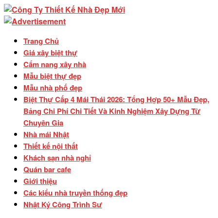
Trang Chủ
Giá xây biệt thự
Cẩm nang xây nhà
Mẫu biệt thự đẹp
Mẫu nhà phố đẹp
Biệt Thự Cấp 4 Mái Thái 2026: Tổng Hợp 50+ Mẫu Đẹp,
Bảng Chi Phí Chi Tiết Và Kinh Nghiệm Xây Dựng Từ
Chuyên Gia
Nhà mái Nhật
Thiết kế nội thất
Khách sạn nhà nghỉ
Quán bar cafe
Giới thiệu
Các kiểu nhà truyền thống đẹp
Nhật Ký Công Trình Sư