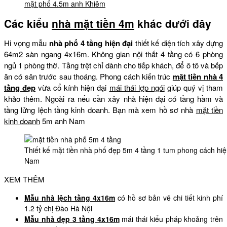
mặt phố 4.5m anh Khiêm
Các kiểu
nhà mặt tiền 4m
khác dưới đây
Hi vọng mẫu
nhà phố 4 tầng hiện đại
thiết kế diện tích xây dựng
64m2 sàn ngang 4x16m. Không gian nội thất 4 tầng có 6 phòng
ngủ 1 phòng thờ. Tầng trệt chỉ dành cho tiếp khách, để ô tô và bếp
ăn có sân trước sau thoáng. Phong cách kiến trúc
mặt tiền nhà 4
tầng đẹp
vừa cổ kính hiện đại
mái thái lợp ngói
giúp quý vị tham
khảo thêm. Ngoài ra nếu cần xây nhà hiện đại có tầng hầm và
tầng lửng lệch tầng kinh doanh. Bạn mà xem hồ sơ nhà
mặt tiền
kinh doanh
5m anh Nam
Thiết kế mặt tiền nhà phố đẹp 5m 4 tầng 1 tum phong cách hiệ
Nam
XEM THÊM
Mẫu nhà lệch tầng 4x16m
có hồ sơ bản vẽ chi tiết kinh phí
1.2 tỷ chị Đào Hà Nội
Mẫu nhà đẹp 3 tầng 4x16m
mái thái kiểu pháp khoảng trên