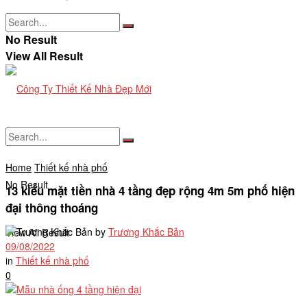
No Result
View All Result
Home
Thiết kế nhà phố
No Result
13 kiểu mặt tiền nhà 4 tầng đẹp rộng 4m 5m phố hiện
đại thông thoáng
by
Trương Khắc Bản
View All Result
09/08/2022
in
Thiết kế nhà phố
0