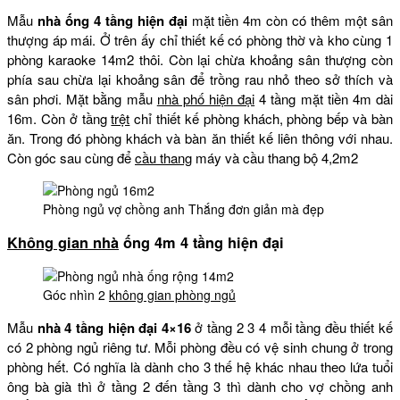
Mẫu
nhà ống 4 tầng hiện đại
mặt tiền 4m còn có thêm một sân
thượng áp mái. Ở trên ấy chỉ thiết kế có phòng thờ và kho cùng 1
phòng karaoke 14m2 thôi. Còn lại chừa khoảng sân thượng còn
phía sau chừa lại khoảng sân để trồng rau nhỏ theo sở thích và
sân phơi. Mặt bằng mẫu
nhà phố hiện đại
4 tầng mặt tiền 4m dài
16m. Còn ở tầng
trệt
chỉ thiết kế phòng khách, phòng bếp và bàn
ăn. Trong đó phòng khách và bàn ăn thiết kế liên thông với nhau.
Còn góc sau cùng để
cầu thang
máy và cầu thang bộ 4,2m2
Phòng ngủ vợ chồng anh Thắng đơn giản mà đẹp
Không gian nhà
ống 4m 4 tầng hiện đại
Góc nhìn 2
không gian phòng ngủ
Mẫu
nhà 4 tầng hiện đại 4×16
ở tầng 2 3 4 mỗi tầng đều thiết kế
có 2 phòng ngủ riêng tư. Mỗi phòng đều có vệ sinh chung ở trong
phòng hết. Có nghĩa là dành cho 3 thế hệ khác nhau theo lứa tuổi
ông bà già thì ở tầng 2 đến tầng 3 thì dành cho vợ chồng anh