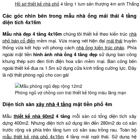
Hồ sơ thiết kế nhà phố
4 tầng 1 tum sân thượng 4m anh Thắn
Các góc nhìn bên trong mẫu nhà ống mái thái 4 tầng
diện tích 4x16m
Mẫu nhà đẹp 4 tầng 4x16m
chúng tôi thiết kế theo kiến trúc
nhà
phố bán cổ điển
mềm mại. Vừa mang nét hiện đại
mái thái
truyền
thống vừa kết hợp với phong cách
nhà ống kiến trúc pháp
. Phía
ngoài mặt tiền
hình ảnh nhà ống 4 tầng đẹp
sử dụng ban công
khung thép sơn đen tĩnh điện hoa văn mềm mại. Ban công bên
ngoài thiết kế đua ra 1.5m sử dụng cửa kính trắng cường lực. Đây
là nội thất phòng ngủ cho con gái
Phòng ngủ vợ chồng con trai thiết kế tông màu lãng mạn
Diện tích sàn
xây nhà 4 tầng
mặt tiền phố 4m
Mẫu
thiết kế nhà 60m2
4 tầng
mỗi sàn có tổng diện tích xây
dựng 400m2. Nhưng diện tích sử dụng lên đến 280m2 do có sân
trước rộng và phía trên tầng tum có sân sau trồng rau. Toàn bộ
mẫu thiết kế nhà phố 4x16m
4 tầng mái ngói thái. Sử dụng hệ