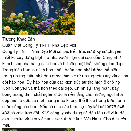
Trương Khắc Bản
Quản lý
at
Công Ty TNHH Nhà Đẹp Mới
Công Ty TNHH Nhà Đẹp Mới có các kiến trúc sư & kỹ sư chuyên
thiết kế xây dựng biệt thự nhà vườn hiện đại các kiểu. Cũng như
khách sạn nhà hàng cafe bar và thi công nội thất không gian đẹp.
Trong kiến trúc, sự tinh hoa nhất, hoàn hảo nhất được thể hiện
trong những mẫu nhà đẹp được thiết kế từ những “bàn tay vàng” rất
đỗi hào hoa. Sự hào hoa của các kiến trúc sư thể hiện ở chỗ họ
luôn luôn yêu và thả hồn theo cái đẹp. Chính sự lãng mạn, bay
bổng mang đậm chất nghệ sĩ đó là nền tảng cho những ngôi nhà
đẹp mới ra đời. Là một mảng màu không thể thiếu trong bức tranh
cuộc sống của bạn. Nếu có nhu cầu thực sự hãy kết nối 0975 945
433 có zalo trao đỗi. KTS công ty xây dựng sẽ đến tận nơi vị trí đất
cần thiết kế và làm việc tại 34/34 tỉnh thành Việt Nam. Cho đi là còn
mãi.!