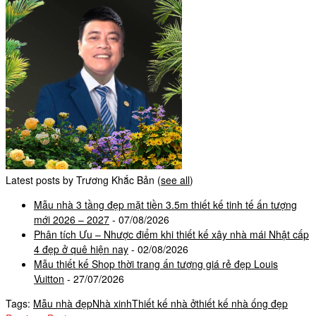
Latest posts by Trương Khắc Bản
(
see all
)
Mẫu nhà 3 tầng đẹp mặt tiền 3.5m thiết kế tinh tế ấn tượng
mới 2026 – 2027
- 07/08/2026
Phân tích Ưu – Nhược điểm khi thiết kế xây nhà mái Nhật cấp
4 đẹp ở quê hiện nay
- 02/08/2026
Mẫu thiết kế Shop thời trang ấn tượng giá rẻ đẹp Louis
Vuitton
- 27/07/2026
Tags:
Mẫu nhà đẹp
Nhà xinh
Thiết kế nhà ở
thiết kế nhà ống đẹp