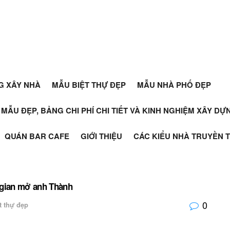
G XÂY NHÀ
MẪU BIỆT THỰ ĐẸP
MẪU NHÀ PHỐ ĐẸP
+ MẪU ĐẸP, BẢNG CHI PHÍ CHI TIẾT VÀ KINH NGHIỆM XÂY D
QUÁN BAR CAFE
GIỚI THIỆU
CÁC KIỂU NHÀ TRUYỀN 
 gian mở anh Thành
0
t thự đẹp