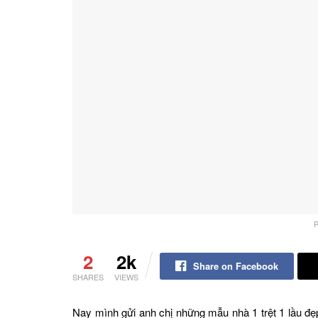
P
2
2k
Share on Facebook
SHARES
VIEWS
Nay mình gửi anh chị những mẫu nhà 1 trệt 1 lầu đ