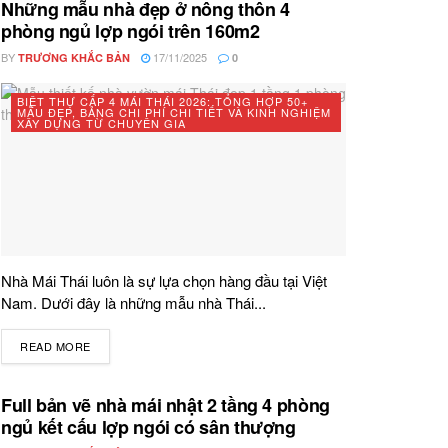
Những mẫu nhà đẹp ở nông thôn 4
phòng ngủ lợp ngói trên 160m2
BY
17/11/2025
TRƯƠNG KHẮC BẢN
0
BIỆT THỰ CẤP 4 MÁI THÁI 2026: TỔNG HỢP 50+
MẪU ĐẸP, BẢNG CHI PHÍ CHI TIẾT VÀ KINH NGHIỆM
XÂY DỰNG TỪ CHUYÊN GIA
Nhà Mái Thái luôn là sự lựa chọn hàng đầu tại Việt
Nam. Dưới đây là những mẫu nhà Thái...
READ MORE
DETAILS
Full bản vẽ nhà mái nhật 2 tầng 4 phòng
ngủ kết cấu lợp ngói có sân thượng