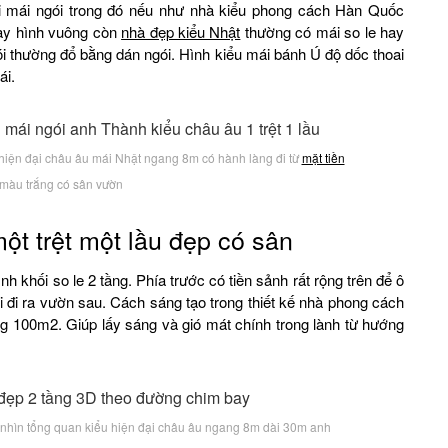
i mái ngói trong đó nếu như nhà kiểu phong cách Hàn Quốc
ay hình vuông còn
nhà đẹp kiểu Nhật
thường có mái so le hay
ói thường đổ bằng dán ngói. Hình kiểu mái bánh Ú độ dốc thoai
ái.
 hiện đại châu âu mái Nhật ngang 8m có hành làng đi từ
mặt tiền
màu trắng có sân vườn
t trệt một lầu đẹp có sân
ình khối so le 2 tầng. Phía trước có tiền sảnh rất rộng trên để ô
 đi ra vườn sau. Cách sáng tạo trong thiết kế nhà phong cách
ầng 100m2. Giúp lấy sáng và gió mát chính trong lành từ hướng
 nhìn tổng quan kiểu hiện đại châu âu ngang 8m dài 30m anh