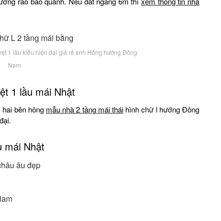
 tường rào bao quanh. Nếu đất ngang 6m thì
xem thông tin nhà
ệt 1 lầu kiểu hiện đại giá rẻ anh Hồng hướng Đông
Nam
ệt 1 lầu mái Nhật
m hai bên hông
mẫu nhà 2 tầng mái thái
hình chữ l hướng Đông
đại.
u mái Nhật
u châu âu đẹp
 Nam