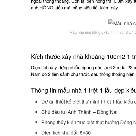
ngoài thông thoáng. Còn lại bên hông trái 0,3m xây
anh HỒNG
kiểu mái bằng siêu tiết kiệm này
Mẫu nhà mái bằng 6x16m hình chữ L 1 tr
Kích thước xây nhà khoảng 100m2 1 tr
Diện tích xây dựng chiều ngang còn lại 6.2m dài 22
Nam có 2 tiền sảnh phụ trước sau thông thoáng hiện 
Thông tin mẫu nhà 1 trệt 1 lầu đẹp kiể
Dự án thiết kế biệt thự mini 1 trệt 1 lầu kiể
Chủ đầu tư: Anh Thành – Đồng Nai
Phong thủy kiến trúc biệt thự: hướng Đông
Diện tích khu đất: 8×30