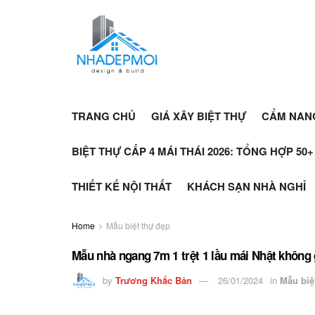
TRANG CHỦ
GIÁ XÂY BIỆT THỰ
CẨM NAN
BIỆT THỰ CẤP 4 MÁI THÁI 2026: TỔNG HỢP 50
THIẾT KẾ NỘI THẤT
KHÁCH SẠN NHÀ NGHỈ
Home
Mẫu biệt thự đẹp
Mẫu nhà ngang 7m 1 trệt 1 lầu mái Nhật không
by
Trương Khắc Bản
26/01/2024
in
Mẫu biệ