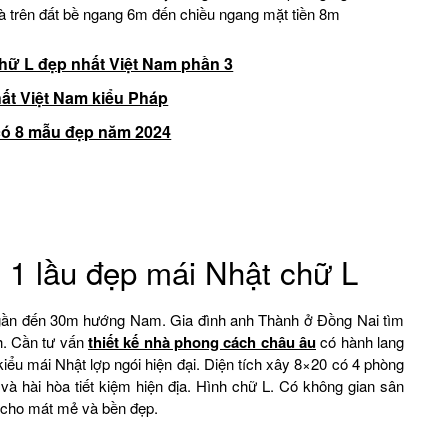
à trên đất bề ngang 6m đến chiều ngang mặt tiền 8m
hữ L đẹp nhất Việt Nam phần 3
hất Việt Nam kiểu Pháp
có 8 mẫu đẹp năm 2024
 1 lầu đẹp mái Nhật chữ L
 gần đến 30m hướng Nam. Gia đình anh Thành ở Đồng Nai tìm
h. Cần tư vấn
thiết kế nhà phong cách châu âu
có hành lang
kiểu mái Nhật lợp ngói hiện đại. Diện tích xây 8×20 có 4 phòng
 và hài hòa tiết kiệm hiện địa. Hình chữ L. Có không gian sân
 cho mát mẻ và bền đẹp.