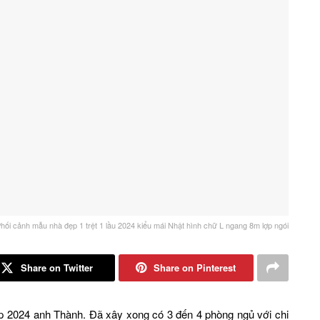
hối cảnh mẫu nhà đẹp 1 trệt 1 lầu 2024 kiểu mái Nhật hình chữ L ngang 8m lợp ngói
Share on Twitter
Share on Pinterest
ẹp 2024 anh Thành. Đã xây xong có 3 đến 4 phòng ngủ với chi