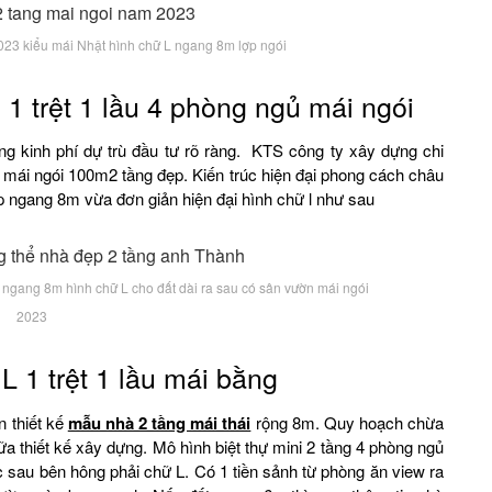
2023 kiểu mái Nhật hình chữ L ngang 8m lợp ngói
 trệt 1 lầu 4 phòng ngủ mái ngói
ợng kinh phí dự trù đầu tư rõ ràng. KTS công ty xây dựng chi
i mái ngói 100m2 tầng đẹp. Kiến trúc hiện đại phong cách châu
p ngang 8m vừa đơn giản hiện đại hình chữ l như sau
i ngang 8m hình chữ L cho đất dài ra sau có sân vườn mái ngói
2023
 1 trệt 1 lầu mái bằng
n thiết kế
mẫu nhà 2 tầng mái thái
rộng 8m. Quy hoạch chừa
ữa thiết kế xây dựng. Mô hình biệt thự mini 2 tầng 4 phòng ngủ
ước sau bên hông phải chữ L. Có 1 tiền sảnh từ phòng ăn view ra