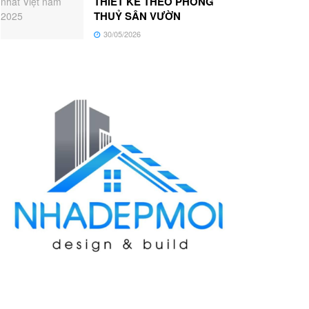
THIẾT KẾ THEO PHONG
THUỶ SÂN VƯỜN
30/05/2026