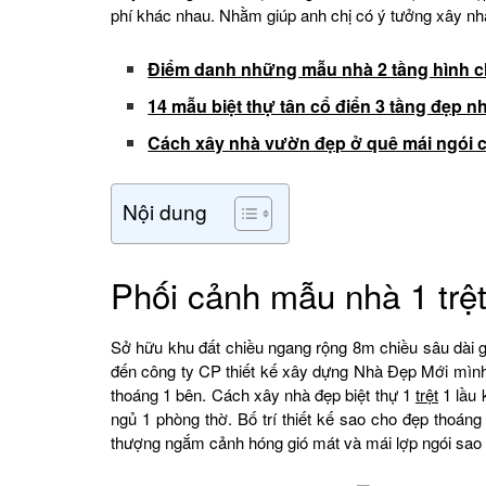
phí khác nhau. Nhằm giúp anh chị có ý tưởng xây nh
Điểm danh những mẫu nhà 2 tầng hình c
14 mẫu biệt thự tân cổ điển 3 tầng đẹp n
Cách xây nhà vườn đẹp ở quê mái ngói 
Nội dung
Phối cảnh mẫu nhà 1 trệt
Sở hữu khu đất chiều ngang rộng 8m chiều sâu dài
đến công ty CP thiết kế xây dựng Nhà Đẹp Mới mìn
thoáng 1 bên. Cách xây nhà đẹp biệt thự 1
trệt
1 lầu 
ngủ 1 phòng thờ. Bố trí thiết kế sao cho đẹp thoáng
thượng ngắm cảnh hóng gió mát và mái lợp ngói sao