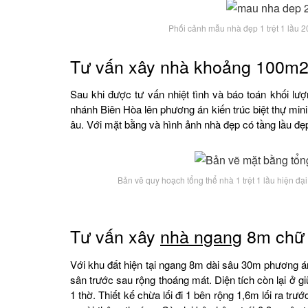
Phối cảnh mẫu nhà đẹp 1 trệt 1 lầu 
Tư vấn xây nhà khoảng 100m2 1
Sau khi được tư vấn nhiệt tình và báo toán khối lư
nhánh Biên Hòa lên phương án kiến trúc biệt thự min
âu. Với mặt bằng và hình ảnh nhà đẹp có tầng lầu đẹ
Bản vẽ quy hoạch tổng thể nhà 1 trệt 1 lầu hiện đạ
Tư vấn xây
nhà ngang
8m chữ L
Với khu đất hiện tại ngang 8m dài sâu 30m phương á
sân trước sau rộng thoáng mát. Diện tích còn lại ở gi
1 thờ. Thiết kế chừa lối đi 1 bên rộng 1,6m lối ra tr