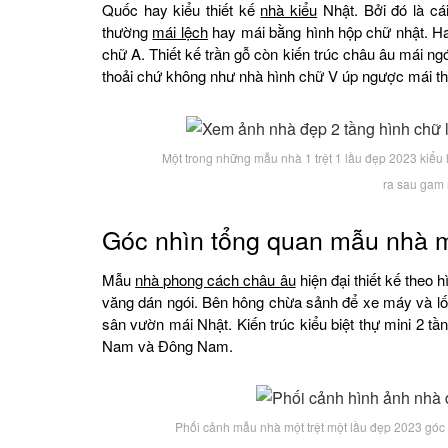
Quốc hay kiểu thiết kế
nhà kiểu
Nhật. Bởi đó là cá
thường
mái lệch
hay mái bằng hình hộp chữ nhật. H
chữ A. Thiết kế trần gỗ còn kiến trúc châu âu mái ng
thoải chứ không như nhà hình chữ V úp ngược mái th
Một trong những mẫu nhà 1 trệt 1 lầu đẹp 2023 kiểu
ra sau gam 
Góc nhìn tổng quan mẫu nhà mộ
Mẫu
nhà phong cách châu âu
hiện đại thiết kế theo h
văng dán ngói. Bên hông chừa sảnh để xe máy và lối
sân vườn mái Nhật. Kiến trúc kiểu biệt thự mini 2 t
Nam và Đông Nam.
Phối cảnh mẫu nhà một trệt một lầu đẹp 2023 góc