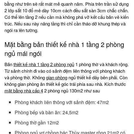
bằng như trên sẽ rất mát mẻ quanh năm. Phía trên trần sử dụng
2 lớp sắt 10 đổ mê dày 10cm cách đều sắt sàn 3cm chắc chắn.
Có thể lên tầng 2 nếu cần mà không phá vỡ kết cấu bản vẽ kiến
trúc. Nếu sau này nâng tầng thì chỉ cần tháo dỡ khung thép và
ngói ra lên tường.
Mặt bằng bản thiết kế nhà 1 tầng 2 phòng
ngủ mái ngói
Bản
thiết kế nhà 1 tầng 2 phòng ngủ
1 phòng thờ và khách rộng.
Từ sảnh chính đi vào có sảnh đệm liên thông với phòng khách
và phòng thờ. Không
gian phòng
ngủ thiết kế dãy bên phải. Còn
không gian phòng ăn thiết kế góc trái phía sau nhà. Kích thước
mặt bằng nhà cấp 4
2 phòng ngủ 130m2 như sau
Phòng khách liên thông với sảnh đệm: 47m2
Phòng bếp và bàn ăn: 24,5m2
Phòng thờ gần 12m2
Phòng ngủ vợ chồng bác Thùy master rộng 21m2 có