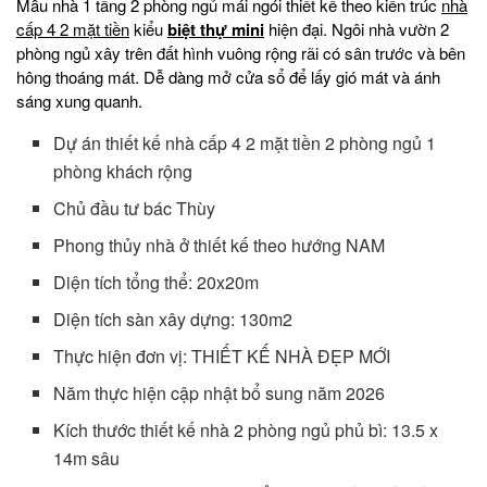
Mẫu nhà 1 tầng 2 phòng ngủ mái ngói thiết kế theo kiến trúc
nhà
cấp 4 2 mặt tiền
kiểu
biệt thự mini
hiện đại. Ngôi nhà vườn 2
phòng ngủ xây trên đất hình vuông rộng rãi có sân trước và bên
hông thoáng mát. Dễ dàng mở cửa sổ để lấy gió mát và ánh
sáng xung quanh.
Dự án thiết kế nhà cấp 4 2 mặt tiền 2 phòng ngủ 1
phòng khách rộng
Chủ đầu tư bác Thùy
Phong thủy nhà ở thiết kế theo hướng NAM
Diện tích tổng thể: 20x20m
Diện tích sàn xây dựng: 130m2
Thực hiện đơn vị: THIẾT KẾ NHÀ ĐẸP MỚI
Năm thực hiện cập nhật bổ sung năm 2026
Kích thước thiết kế nhà 2 phòng ngủ phủ bì: 13.5 x
14m sâu