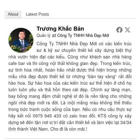
About
Latest Posts
Trương Khắc Bản
at
Quản lý
Công Ty TNHH Nhà Đẹp Mới
Công Ty TNHH Nhà Đẹp Mới có các kiến trúc
sư & kỹ sư chuyên thiết kế xây dựng biệt thự
nhà vườn hiện đại các kiểu. Cũng như khách sạn nhà hàng
cafe bar và thi công nội thất không gian đẹp. Trong kiến trúc,
sự tinh hoa nhất, hoàn hảo nhất được thể hiện trong những
mẫu nhà đẹp được thiết kế từ những “bàn tay vàng” rất đỗi
hào hoa. Sự hào hoa của các kiến trúc sư thể hiện ở chỗ họ
luôn luôn yêu và thả hồn theo cái đẹp. Chính sự lãng mạn,
bay bổng mang đậm chất nghệ sĩ đó là nền tảng cho những
ngôi nhà đẹp mới ra đời. Là một mảng màu không thể thiếu
trong bức tranh cuộc sống của bạn. Nếu có nhu cầu thực sự
hãy kết nối 0975 945 433 có zalo trao đỗi. KTS công ty xây
dựng sẽ đến tận nơi vị trí đất cần thiết kế và làm việc tại 34/34
tỉnh thành Việt Nam. Cho đi là còn mãi.!