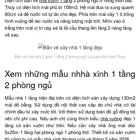
Diện tích bản vẽ
nhà vườn 1 tầng
2 phòng ngủ ở nông thôn bác
Thùy có diện tích mái phủ bì 158m2. Hệ mái đua ra xung quanh
60cm và để nước rơi tự do cho đẹp. Phía trên mái xây 1 ô trống
hình vuông để téc nước và năng lượng mặt trời. Nhìn vào ô
trắng trên mái vị trí này sẽ là lối cầu thang lên tầng 2 nâng tầng
về sau
Bản vẽ mái nhà 3 gian 1 tầng 2 phòng ngủ của gia đình bác Thùy
Xem những mẫu nhhà xinh 1 tầng
2 phòng ngủ
Mẫu nhà 1 tầng hiện đại trên có diện tích sàn xây dựng 130m2
mái đổ bằng. Sử dụng đồ nội thất cao cấp do chủ nhà có tài
chính đầu tư xây mức tốt. Với thêm sử dụng toàn đồ gỗ đồng bộ
nên chi phí cao. Nếu anh chị cũng thích kiểu
nhà vuông
đẹp 1
tầng có sân vườn như trên. Nếu cần xây nhà ống mái dốc
5x25m 1 tầng hai phòng ngủ 1 phòng thờ. Thiết kế có sân vườn
thì công ty có mẫu nhà xinh thoáng vừa vẽ tháng 5 năm 2026