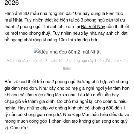
2026
Hình ảnh 3D mẫu nhà rộng 8m dài 10m này cũng là kiên trúc
mái Nhật. Tuy nhiên thiết kế hiện tại có 3 phòng ngủ cần tối ưu
thành 2 phòng ngủ. Thì anh chị xem tại
Bài Viết Này
cần thì thiết
kế mới theo phong thuỷ. Tuy nhiên nếu xây nhà này anh chị đất
bề ngang phải rộng khoảng 10m thì xây đẹp hơn
Mẫu nhà cấp 4 mặt tiền 8m sâu 10m 2 phòng ngủ xây 1 bên đất tham khảo
thêm
Bản vẽ cad thiết kế nhà 2 phòng ngủ thường phù hợp với những
gia đình neo đơn. Như xây cho bố mẹ già nghỉ ngơi yên tâm hơn
khi con cái làm việc công tác xa nhà. Lâu lâu cuối tuần hay
chạp giỗ về thăm gia đình. Có chỗ mà nghỉ lại cho đoàn tụ hiếu
nghĩa. Hay những cập vợ chồng kinh phí có khoảng 600 đến 1
tỷ cần có không gian riêng tư. Nhà Đẹp Mới thấu hiểu điều đó và
mong muốn đóng góp 1 phần kiến tạo không gian sống cho quý
vị. Cảm ơn.!