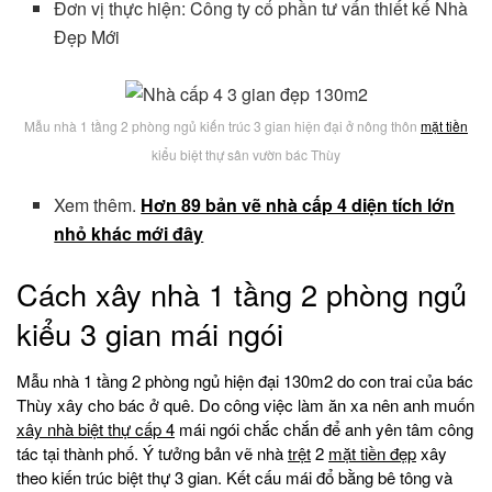
Đơn vị thực hiện: Công ty cổ phần tư vấn thiết kế Nhà
Đẹp Mới
Mẫu nhà 1 tầng 2 phòng ngủ kiến trúc 3 gian hiện đại ở nông thôn
mặt tiền
kiểu biệt thự sân vườn bác Thùy
Xem thêm.
Hơn 89 bản vẽ nhà cấp 4 diện tích lớn
nhỏ khác mới đây
Cách xây nhà 1 tầng 2 phòng ngủ
kiểu 3 gian mái ngói
Mẫu nhà 1 tầng 2 phòng ngủ hiện đại 130m2 do con trai của bác
Thùy xây cho bác ở quê. Do công việc làm ăn xa nên anh muốn
xây nhà biệt thự
cấp 4
mái ngói chắc chắn để anh yên tâm công
tác tại thành phố. Ý tưởng bản vẽ nhà
trệt
2
mặt tiền đẹp
xây
theo kiến trúc biệt thự 3 gian. Kết cấu mái đổ bằng bê tông và