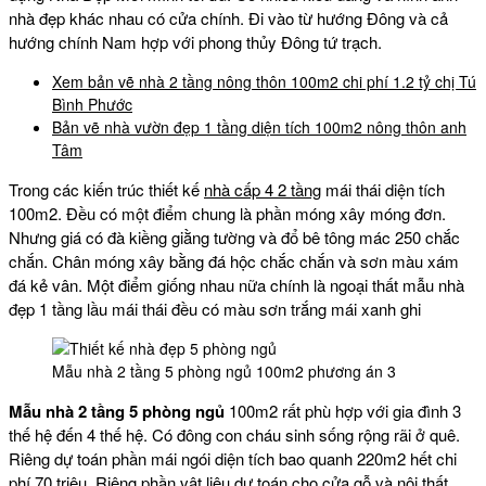
nhà đẹp khác nhau có cửa chính. Đi vào từ hướng Đông và cả
hướng chính Nam hợp với phong thủy Đông tứ trạch.
Xem bản vẽ nhà 2 tầng nông thôn 100m2 chi phí 1.2 tỷ chị Tú
Bình Phước
Bản vẽ nhà vườn đẹp 1 tầng diện tích 100m2 nông thôn anh
Tâm
Trong các kiến trúc thiết kế
nhà cấp 4 2 tầng
mái thái diện tích
100m2. Đều có một điểm chung là phần móng xây móng đơn.
Nhưng giá có đà kiềng giằng tường và đổ bê tông mác 250 chắc
chắn. Chân móng xây bằng đá hộc chắc chắn và sơn màu xám
đá kẻ vân. Một điểm giống nhau nữa chính là ngoại thất mẫu nhà
đẹp 1 tầng lầu mái thái đều có màu sơn trắng mái xanh ghi
Mẫu nhà 2 tầng 5 phòng ngủ 100m2 phương án 3
Mẫu nhà 2 tầng 5 phòng ngủ
100m2 rất phù hợp với gia đình 3
thế hệ đến 4 thế hệ. Có đông con cháu sinh sống rộng rãi ở quê.
Riêng dự toán phần mái ngói diện tích bao quanh 220m2 hết chi
phí 70 triệu. Riêng phần vật liệu dự toán cho cửa gỗ và nội thất