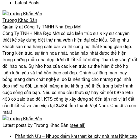
Latest Posts
Trương Khắc Bản
Quản lý
at
Công Ty TNHH Nhà Đẹp Mới
Công Ty TNHH Nhà Đẹp Mới có các kiến trúc sư & kỹ sư chuyên
thiết kế xây dựng biệt thự nhà vườn hiện đại các kiểu. Cũng như
khách sạn nhà hàng cafe bar và thi công nội thất không gian đẹp.
Trong kiến trúc, sự tinh hoa nhất, hoàn hảo nhất được thể hiện
trong những mẫu nhà đẹp được thiết kế từ những “bàn tay vàng” rất
đỗi hào hoa. Sự hào hoa của các kiến trúc sư thể hiện ở chỗ họ
luôn luôn yêu và thả hồn theo cái đẹp. Chính sự lãng mạn, bay
bổng mang đậm chất nghệ sĩ đó là nền tảng cho những ngôi nhà
đẹp mới ra đời. Là một mảng màu không thể thiếu trong bức tranh
cuộc sống của bạn. Nếu có nhu cầu thực sự hãy kết nối 0975 945
433 có zalo trao đỗi. KTS công ty xây dựng sẽ đến tận nơi vị trí đất
cần thiết kế và làm việc tại 34/34 tỉnh thành Việt Nam. Cho đi là còn
mãi.!
Latest posts by Trương Khắc Bản
(
see all
)
Phân tích Ưu – Nhược điểm khi thiết kế xây nhà mái Nhật cấp