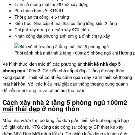
Tính cả móng mái thì 267m2 xây dựng
Phụ trách bản vẽ: KTS tƯ
Thời gian thi công: 4,5 tháng
Kiến trúc: Nhà cấp 4 mái thái có tầng lửng kiểu 2 tầng
Chi phí xây dựng dự toán xây 970 triệu
Nhân công địa phương anh em gia đình chị tự xây
Phối cảnh nhà mái thái 2 tầng 100m2 5 phòng ngủ chị Hương 
Về hình thức kiến trúc thì các phương án
thiết kế nhà đẹp 5
phòng ngủ
100m2. Có kiểu nhà cấp 4 đẹp 1 tầng ở nông thôn
xung quanh. Thiết kế có nhiều cảnh quan cây xanh thiết kế thoáng
mát hài hòa. Với các kiểu mái giật cấp thông thoáng xung quanh
đổ viền mái trang trí và sê nô âm thu nước.
Cách xây nhà 2 tầng 5 phòng ngủ 100m2
mái thái đẹp
ở nông thôn
Mẫu nhà vườn trệt có tầng lầu đơn giản thiết kế 5 phòng ngủ hợp
với giá xây rẻ. KTS cùng các cộng sự công ty CP thiết kế xây
dựng Nhà Đẹp Mới mình tối ưu. Có nhiều kiểu dáng và hình ảnh