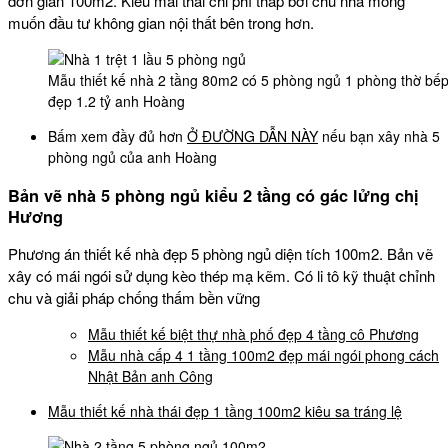
đơn giản 100m2. Kiểu mái thái chi phí thấp bởi chủ nhà mong
muốn đầu tư không gian nội thất bên trong hơn.
Mẫu thiết kế nhà 2 tầng 80m2 có 5 phòng ngủ 1 phòng thờ bếp
đẹp 1.2 tỷ anh Hoàng
Bấm xem đầy đủ hơn
Ở ĐƯỜNG DẪN NÀY
nếu bạn xây nhà 5
phòng ngủ của anh Hoàng
Bản vẽ nhà 5 phòng ngủ kiểu 2 tầng có gác lửng chị
Hương
Phương án thiết kế nhà đẹp 5 phòng ngủ diện tích 100m2. Bản vẽ
xây có mái ngói sử dụng kèo thép mạ kẽm. Có li tô kỹ thuật chỉnh
chu và giải pháp chống thấm bền vững
Mẫu thiết kế biệt thự nhà phố đẹp 4 tầng cô Phương
Mẫu nhà cấp 4 1 tầng 100m2 đẹp mái ngói phong cách
Nhật Bản anh Công
Mẫu thiết kế nhà thái đẹp 1 tầng 100m2 kiêu sa tráng lệ