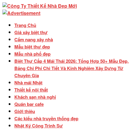
Trang Chủ
Giá xây biệt thự
Cẩm nang xây nhà
Mẫu biệt thự đẹp
Mẫu nhà phố đẹp
Biệt Thự Cấp 4 Mái Thái 2026: Tổng Hợp 50+ Mẫu Đẹp,
Bảng Chi Phí Chi Tiết Và Kinh Nghiệm Xây Dựng Từ
Chuyên Gia
Nhà mái Nhật
Thiết kế nội thất
Khách sạn nhà nghỉ
Quán bar cafe
Giới thiệu
Các kiểu nhà truyền thống đẹp
Nhật Ký Công Trình Sư