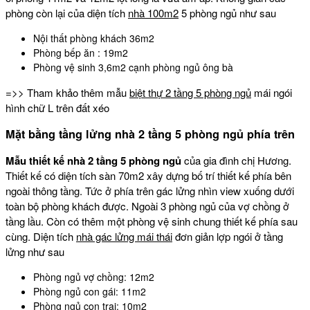
phòng còn lại của diện tích
nhà 100m2
5 phòng ngủ như sau
Nội thất phòng khách 36m2
Phòng bếp ăn : 19m2
Phòng vệ sinh 3,6m2 cạnh phòng ngủ ông bà
=>> Tham khảo thêm mẫu
biệt thự 2 tầng 5 phòng ngủ
mái ngói
hình chữ L trên đất xéo
Mặt bằng tầng lửng nhà 2 tầng 5 phòng ngủ phía trên
Mẫu thiết kế nhà 2 tầng 5 phòng ngủ
của gia đình chị Hương.
Thiết kế có diện tích sàn 70m2 xây dựng bố trí thiết kế phía bên
ngoài thông tầng. Tức ở phía trên gác lửng nhìn view xuống dưới
toàn bộ phòng khách được. Ngoài 3 phòng ngủ của vợ chồng ở
tầng lầu. Còn có thêm một phòng vệ sinh chung thiết kế phía sau
cùng. Diện tích
nhà gác lửng mái thái
đơn giản lợp ngói ở tầng
lửng như sau
Phòng ngủ vợ chồng: 12m2
Phòng ngủ con gái: 11m2
Phòng ngủ con trai: 10m2