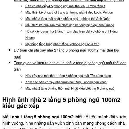
Bản vẽ nhà cấp 4 5 phòng ngủ mái thái chị Hương tầng 1
Mẫu thiết kế Shop thời trang ấn tượng giá rẻ đẹp Louis Vuitton
Mẫu nhà 2 tầng mái nhật 4 phòng ngủ 1 phòng thờ Anh Ngân
Mẫu thiết kế nhà sàn mái Nhật đẹp bê tông hiện đại anh Quang
Hồ sơ xây dựng nhà 2 tầng 1 tum đẹp hiện đại vợ chồng chị Hồng
Nhung
Mặt bằng tầng lửng nhà 2 tầng 5 phòng ngủ phía trên
Dự toán chi phí xây nhà 2 tầng 5 phòng ngủ 100m2 mái thái lợp
ngói
Tổng quan về kiến trúc thiết kế nhà 2 tầng 5 phòng ngủ mái thái đơn
giản
Nếu xây nhà mái thái 1 tầng 5 phòng ngủ mái Tôn cũng được
Xem các bản vẽ xây nhà vườn hai tầng 5 phòng ngủ khác
Mẫu nhà 2 tầng ở nông thôn mái Nhật kiểu biệt thự 5 phòng ngủ
Hình ảnh nhà 2 tầng 5 phòng ngủ 100m2
kiểu gác xếp
Mẫu
nhà 1 tầng 5 phòng ngủ 100m2
thiết kế trên mảnh đất vườn
hình vuông. Nhẹ nhàng sân vườn xinh xắn mang phong cách nhà