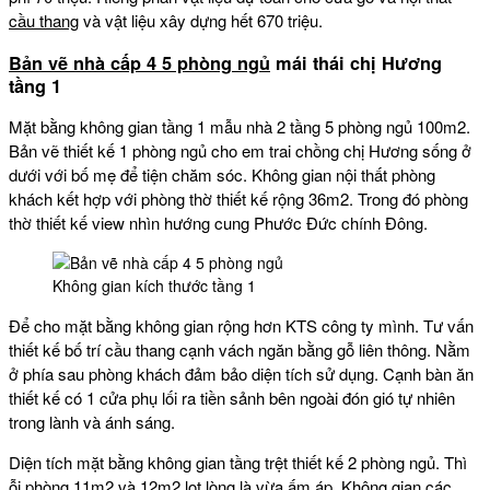
cầu thang
và vật liệu xây dựng hết 670 triệu.
Bản vẽ nhà cấp 4 5 phòng ngủ
mái thái chị Hương
tầng 1
Mặt bằng không gian tầng 1 mẫu nhà 2 tầng 5 phòng ngủ 100m2.
Bản vẽ thiết kế 1 phòng ngủ cho em trai chồng chị Hương sống ở
dưới với bố mẹ để tiện chăm sóc. Không gian nội thất phòng
khách kết hợp với phòng thờ thiết kế rộng 36m2. Trong đó phòng
thờ thiết kế view nhìn hướng cung Phước Đức chính Đông.
Không gian kích thước tầng 1
Để cho mặt bằng không gian rộng hơn KTS công ty mình. Tư vấn
thiết kế bố trí cầu thang cạnh vách ngăn bằng gỗ liên thông. Nằm
ở phía sau phòng khách đảm bảo diện tích sử dụng. Cạnh bàn ăn
thiết kế có 1 cửa phụ lối ra tiền sảnh bên ngoài đón gió tự nhiên
trong lành và ánh sáng.
Diện tích mặt bằng không gian tầng trệt thiết kế 2 phòng ngủ. Thì
ỗi phòng 11m2 và 12m2 lọt lòng là vừa ấm áp. Không gian các