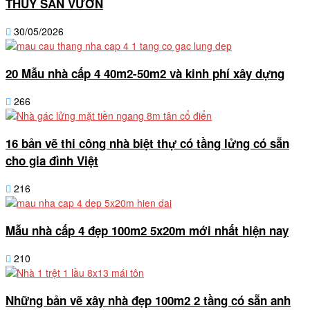
THUỶ SÂN VƯỜN
30/05/2026
20 Mẫu nhà cấp 4 40m2-50m2 và kinh phí xây dựng
266
16 bản vẽ thi công nhà biệt thự có tầng lửng có sẵn
cho gia đình Việt
216
Mẫu nhà cấp 4 đẹp 100m2 5x20m mới nhất hiện nay
210
Những bản vẽ xây nhà đẹp 100m2 2 tầng có sẵn anh