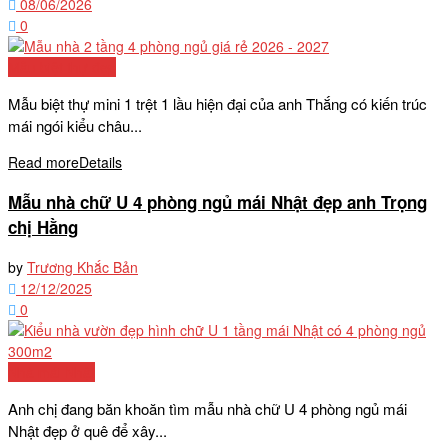
08/06/2026
0
Mẫu biệt thự đẹp
Mẫu biệt thự mini 1 trệt 1 lầu hiện đại của anh Thắng có kiến trúc
mái ngói kiểu châu...
Read more
Details
Mẫu nhà chữ U 4 phòng ngủ mái Nhật đẹp anh Trọng
chị Hằng
by
Trương Khắc Bản
12/12/2025
0
Nhà mái Nhật
Anh chị đang băn khoăn tìm mẫu nhà chữ U 4 phòng ngủ mái
Nhật đẹp ở quê để xây...