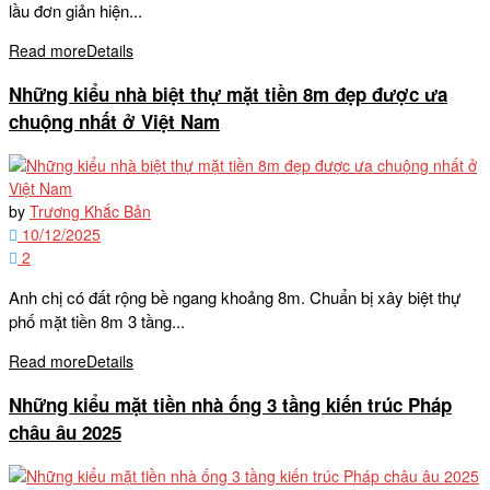
lầu đơn giản hiện...
Read more
Details
Những kiểu nhà biệt thự mặt tiền 8m đẹp được ưa
chuộng nhất ở Việt Nam
by
Trương Khắc Bản
10/12/2025
2
Anh chị có đất rộng bề ngang khoảng 8m. Chuẩn bị xây biệt thự
phố mặt tiền 8m 3 tầng...
Read more
Details
Những kiểu mặt tiền nhà ống 3 tầng kiến trúc Pháp
châu âu 2025