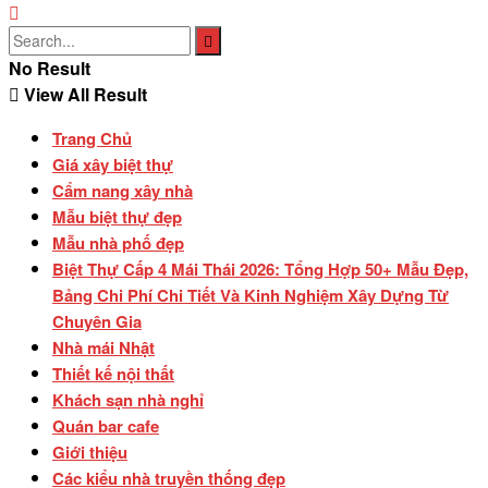
No Result
View All Result
Trang Chủ
Giá xây biệt thự
Cẩm nang xây nhà
Mẫu biệt thự đẹp
Mẫu nhà phố đẹp
Biệt Thự Cấp 4 Mái Thái 2026: Tổng Hợp 50+ Mẫu Đẹp,
Bảng Chi Phí Chi Tiết Và Kinh Nghiệm Xây Dựng Từ
Chuyên Gia
Nhà mái Nhật
Thiết kế nội thất
Khách sạn nhà nghỉ
Quán bar cafe
Giới thiệu
Các kiểu nhà truyền thống đẹp