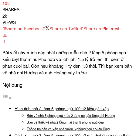
108
SHARES
2k
VIEWS
Share on Facebook
Share on Twitter
Share on Pinterest
Bài viết này mình cập nhật những mẫu nhà 2 tầng 5 phòng ngủ
kiểu biệt thự mini. Phù hợp với chi phí 1.5 tỷ trở lên. thì xem ở
phần cuối bài. Còn nếu khoảng 1 tỷ đến 1.3 thôi. Thì bạn xem bản
vẽ nhà chị Hương và anh Hoàng này trước
Nội dung
Hình ảnh nhà 2 tầng 5 phòng ngủ 100m2 kiểu gác xếp
Bản vẽ nhà 5 phòng ngủ kiểu 2 tầng có gác lửng chị Hương
Bản vẽ thiết kế nhà 2 tầng mái thái 5 phòng ngủ đẹp
Thông tin bản vẽ xây nhà vườn 5 phòng ngủ có lầu lửng
Cách xây nhà 2 tầng 5 phòng ngủ 100m2 mái thái đẹp ở nông thôn