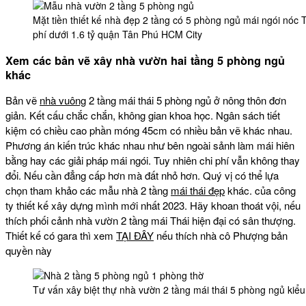
Mặt tiền thiết kế nhà đẹp 2 tầng có 5 phòng ngủ mái ngói nóc
phí dưới 1.6 tỷ quận Tân Phú HCM City
Xem các bản vẽ xây nhà vườn hai tầng 5 phòng ngủ
khác
Bản vẽ
nhà vuông
2 tầng mái thái 5 phòng ngủ ở nông thôn đơn
giản. Kết cấu chắc chắn, không gian khoa học. Ngân sách tiết
kiệm có chiều cao phần móng 45cm có nhiều bản vẽ khác nhau.
Phương án kiến trúc khác nhau như bên ngoài sảnh làm mái hiên
bằng hay các giải pháp mái ngói. Tuy nhiên chi phí vẫn không thay
đổi. Nếu cần đẳng cấp hơn mà đất nhỏ hơn. Quý vị có thể lựa
chọn tham khảo các mẫu nhà 2 tầng
mái thái đẹp
khác. của công
ty thiết kế xây dựng mình mới nhất 2023. Hãy khoan thoát vội, nếu
thích phối cảnh nhà vườn 2 tầng mái Thái hiện đại có sân thượng.
Thiết kế có gara thì xem
TẠI ĐÂY
nếu thích nhà cô Phượng bản
quyền này
Tư vấn xây biệt thự nhà vườn 2 tầng mái thái 5 phòng ngủ kiể