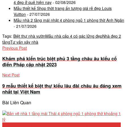
4 đẹp ở quê hiện nay
- 02/08/2026
Mẫu thiết kế Shop thời trang ấn tượng giá rẻ đẹp Louis
Vuitton
- 27/07/2026
Mẫu nhà 2 tầng mái nhật 4 phòng ngủ 1 phòng thờ Anh Ngân
- 21/07/2026
Tags:
Biệt thự nhà vườn
Mẫu nhà cấp 4 có gác lửng đẹp
Nhà đẹp 2
tầng
Tư vấn xây nhà
Previous Post
Khám phá kiến trúc biệt phủ 3 tầng châu âu kiểu cổ
điển Pháp cập nhật 2023
Next Post
9 mẫu thiết kế biệt thự kiểu lâu đài châu âu đáng xem
nhất tại Việt Nam
Bài Liên Quan
Biệt Thự Cấp 4 Mái Thái 2026: Tổng Hợp 50+ Mẫu Đẹp, Bảng Chi