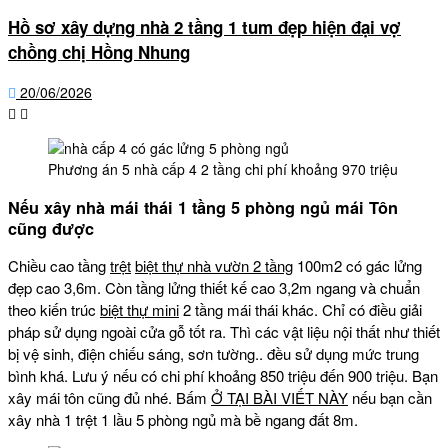
Hồ sơ xây dựng nhà 2 tầng 1 tum đẹp hiện đại vợ
chồng chị Hồng Nhung
20/06/2026
Phương án 5 nhà cấp 4 2 tầng chi phí khoảng 970 triệu
Nếu xây nhà mái thái 1 tầng 5 phòng ngủ mái Tôn
cũng được
Chiều cao tầng
trệt
biệt thự nhà vườn 2 tầng
100m2 có gác lửng
đẹp cao 3,6m. Còn tầng lửng thiết kế cao 3,2m ngang và chuẩn
theo kiến trúc
biệt thự mini
2 tầng mái thái khác. Chỉ có điều giải
pháp sử dụng ngoài cửa gỗ tốt ra. Thì các vật liệu nội thất như thiết
bị vệ sinh, điện chiếu sáng, sơn tường.. đều sử dụng mức trung
bình khá. Lưu ý nếu có chi phí khoảng 850 triệu đến 900 triệu. Bạn
xây mái tôn cũng đủ nhé. Bấm
Ở TẠI BÀI VIẾT NÀY
nếu bạn cần
xây nhà 1 trệt 1 lầu 5 phòng ngủ mà bề ngang đất 8m.