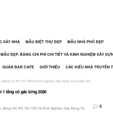
G XÂY NHÀ
MẪU BIỆT THỰ ĐẸP
MẪU NHÀ PHỐ ĐẸP
+ MẪU ĐẸP, BẢNG CHI PHÍ CHI TIẾT VÀ KINH NGHIỆM XÂY D
QUÁN BAR CAFE
GIỚI THIỆU
CÁC KIỂU NHÀ TRUYỀN 
, Bảng Chi Phí Chi Tiết Và Kinh Nghiệm Xây Dựng Từ Chuyên Gia
 1 tầng có gác lửng 2026
6
p, Bảng Chi Phí Chi Tiết Và Kinh Nghiệm Xây Dựng Từ