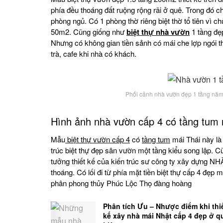
phía đều thoáng đất ruộng rộng rãi ở quê. Trong đó c
phòng ngủ. Có 1 phòng thờ riêng biệt thờ tổ tiên vì ch
50m2. Cũng giống như
biệt thự nhà vườn
1 tầng đẹp
Nhưng có không gian tiền sảnh có mái che lợp ngói th
trà, cafe khi nhà có khách.
Phối cảnh nhà vườn đẹp 1 tầng năm
Hình ảnh nhà vườn cấp 4 có tầng tum 
Mẫu
biệt thự vườn cấp 4
có
tầng tum
mái Thái này là 
trúc biệt thự đẹp sân vườn một tầng kiểu song lập.
tưởng thiết kế của kiến trúc sư công ty xây dựng NH
thoáng. Có lối đi từ phía mặt tiền biệt thự cấp 4 đẹ
phân phong thủy Phúc Lộc Thọ đàng hoàng
Phân tích Ưu – Nhược điểm khi thi
kế xây nhà mái Nhật cấp 4 đẹp ở q