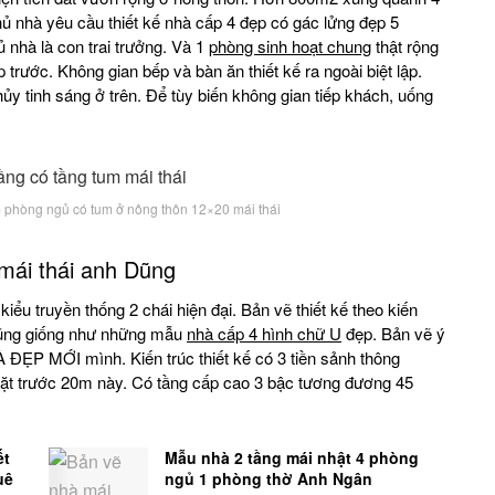
hủ nhà yêu cầu thiết kế nhà cấp 4 đẹp có gác lửng đẹp 5
ủ nhà là con trai trưởng. Và 1
phòng sinh hoạt chung
thật rộng
 trước. Không gian bếp và bàn ăn thiết kế ra ngoài biệt lập.
ủy tinh sáng ở trên. Để tùy biến không gian tiếp khách, uống
 phòng ngủ có tum ở nông thôn 12×20 mái thái
mái thái anh Dũng
kiểu truyền thống 2 chái hiện đại. Bản vẽ thiết kế theo kiến
 Cũng giống như những mẫu
nhà cấp 4 hình chữ U
đẹp. Bản vẽ ý
À ĐẸP MỚI mình. Kiến trúc thiết kế có 3 tiền sảnh thông
p mặt trước 20m này. Có tầng cấp cao 3 bậc tương đương 45
ết
Mẫu nhà 2 tầng mái nhật 4 phòng
uê
ngủ 1 phòng thờ Anh Ngân