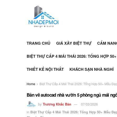
TRANG CHỦ
GIÁ XÂY BIỆT THỰ
CẨM NAN
BIỆT THỰ CẤP 4 MÁI THÁI 2026: TỔNG HỢP 50
THIẾT KẾ NỘI THẤT
KHÁCH SẠN NHÀ NGHỈ
Home
Biệt Thự Cấp 4 Mái Thái 2026: Tổng Hợp 50+ Mẫu Đẹp
Bản vẽ autocad nhà vườn 5 phòng ngủ mái ngói
by
Trương Khắc Bản
07/03/2026
in
Biệt Thự Cấp 4 Mái Thái 2026: Tổng Hợp 50+ Mẫu Đẹ