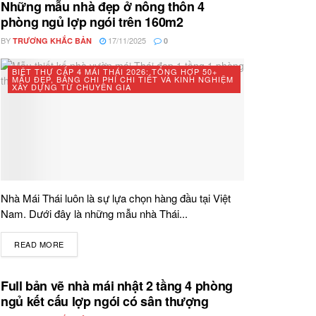
Những mẫu nhà đẹp ở nông thôn 4
phòng ngủ lợp ngói trên 160m2
BY
17/11/2025
TRƯƠNG KHẮC BẢN
0
BIỆT THỰ CẤP 4 MÁI THÁI 2026: TỔNG HỢP 50+
MẪU ĐẸP, BẢNG CHI PHÍ CHI TIẾT VÀ KINH NGHIỆM
XÂY DỰNG TỪ CHUYÊN GIA
Nhà Mái Thái luôn là sự lựa chọn hàng đầu tại Việt
Nam. Dưới đây là những mẫu nhà Thái...
READ MORE
DETAILS
Full bản vẽ nhà mái nhật 2 tầng 4 phòng
ngủ kết cấu lợp ngói có sân thượng