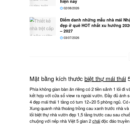
hiện nay
02/08/2026
Điểm danh những mẫu nhà mái Nh
đẹp ở quê HOT nhất xu hướng 202
– 2027
03/07/2026
Mặt bằng kích thước
biệt thự mái thái
5
Phía không gian bàn ăn riêng có 2 tiền sảnh 1 lối đi
kết hợp với cửa sổ view ra ngoài vườn. Đầy đủ ánh 
4 đẹp mái thái 1 tầng có tum 12×20 5 phòng ngủ. Có d
Xung quanh nhà thoáng trồng cau xanh trước nhà và 
lối biệt thự nhà vườn đẹp 1,5 tầng trước cau sau chu
chuộng với nếp nhà Việt 5 gian 2
chái
độc đáo truyền