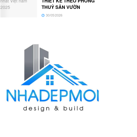
THIẾT KẾ THEO PHONG
THUỶ SÂN VƯỜN
30/05/2026