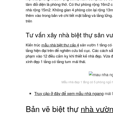
tâm đối diện là phòng thờ. Có thư phòng rộng 16m2 c
nhà rộng 15m2. Không gian 4 phòng còn lại rộng 13
thêm vào trong bản vẽ chi tiết mặt bằng và tầng lửn
trên
Tư vấn xây nhà biệt thự sân v
Kiến trúc
mẫu nhà biệt thự cấp 4
sân vườn 1 tầng có 
tầng hiện đại trên để nghiên cứu bố cục. Các cách 
phạm vào 12 điều cấm kỵ khi thiết kế nhà đẹp. Vừa đ
xinh đẹp 1 tầng có tầng tum mái thái.
Mẫu nhà đẹp 1 tầng có 5 phòng ngủ h
Truy cập ở đây để xem
mẫu nhà ngang
mái 
Bản vẽ biệt thự
nhà vườn