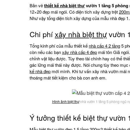
Bản vẽ
thiết kế nhà biệt thự
vườn 1 tầng 5 phòng
12×20 đẹp mái ngói. Có diện tích xây dựng trệt
200m
Như vậy tổng diện tích xây dựng của mẫu nhà đẹp 1
Chi phí
xây nhà biệt thự
vườn 1
Tổng kinh phí của mẫu thiết kế
nhà cấp 4 2 tầng
5 phò
còn nếu các bạn
xây nhà cấp 4 đẹp
mái tôn Giả ngói.
chỉnh vật liệu được. Tùy theo tài chính hay có thể th
gác lửng mái thái này được. Nói chung tùy theo mục 
kế nhà đẹp
mới mình. Khi tư vấn xây nhà vườn mái n
thoáng mát tiết kiệm cho bà con anh em.
Hình ảnh biệt thự
nhà vườn 1 tầng 5 phòng ngủ ng
Ý tưởng thiết kế biệt thự vườn
Mẫu biệt thự vườn đẹp 1.5 tầng 200m2 thiết kế trên 