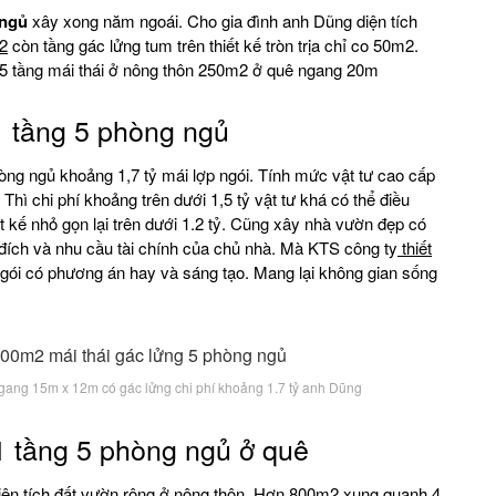
 ngủ
xây xong năm ngoái. Cho gia đình anh Dũng diện tích
2
còn tầng gác lửng tum trên thiết kế tròn trịa chỉ co 50m2.
.5 tầng mái thái ở nông thôn 250m2 ở quê ngang 20m
 tầng 5 phòng ngủ
ng ngủ khoảng 1,7 tỷ mái lợp ngói. Tính mức vật tư cao cấp
 Thì chi phí khoảng trên dưới 1,5 tỷ vật tư khá có thể điều
iết kế nhỏ gọn lại trên dưới 1.2 tỷ. Cũng xây nhà vườn đẹp có
đích và nhu cầu tài chính của chủ nhà. Mà KTS công ty
thiết
gói có phương án hay và sáng tạo. Mang lại không gian sống
ang 15m x 12m có gác lửng chi phí khoảng 1.7 tỷ anh Dũng
 1 tầng 5 phòng ngủ ở quê
diện tích đất vườn rộng ở nông thôn. Hơn 800m2 xung quanh 4