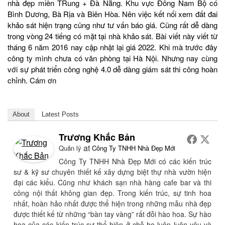
nhà đẹp miền TRung + Đà Nẵng. Khu vực Đông Nam Bộ có
Bình Dương, Bà Rịa và Biên Hòa. Nên việc kết nối xem đất đai
khảo sát hiện trạng cũng như tư vấn báo giá. Cũng rất dễ dàng
trong vòng 24 tiếng có mặt tại nhà khảo sát. Bài viết này viết từ
tháng 6 năm 2016 nay cập nhật lại giá 2022. Khi mà trước đây
công ty mình chưa có văn phòng tại Hà Nội. Nhưng nay cùng
với sự phát triển công nghệ 4.0 dễ dàng giám sát thi công hoàn
chỉnh. Cám ơn
About
Latest Posts
Trương Khắc Bản
at
Quản lý
Công Ty TNHH Nhà Đẹp Mới
Công Ty TNHH Nhà Đẹp Mới có các kiến trúc
sư & kỹ sư chuyên thiết kế xây dựng biệt thự nhà vườn hiện
đại các kiểu. Cũng như khách sạn nhà hàng cafe bar và thi
công nội thất không gian đẹp. Trong kiến trúc, sự tinh hoa
nhất, hoàn hảo nhất được thể hiện trong những mẫu nhà đẹp
được thiết kế từ những “bàn tay vàng” rất đỗi hào hoa. Sự hào
hoa của các kiến trúc sư thể hiện ở chỗ họ luôn luôn yêu và