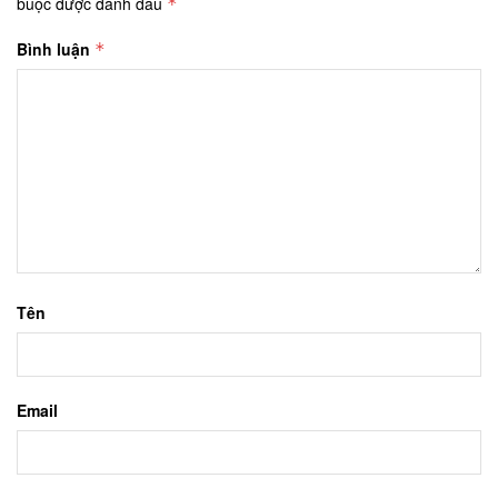
buộc được đánh dấu
*
Bình luận
*
Tên
Email