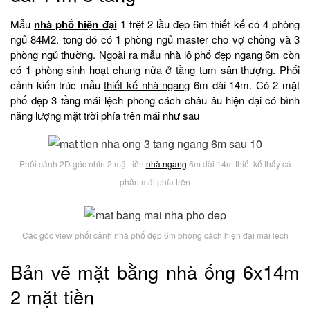
Mẫu
nhà phố hiện đại
1 trệt 2 lầu đẹp 6m thiết kế có 4 phòng
ngủ 84M2. tong đó có 1 phòng ngủ master cho vợ chồng và 3
phòng ngủ thường. Ngoài ra mẫu nhà lô phố đẹp ngang 6m còn
có 1
phòng sinh hoạt chung
nữa ở tầng tum sân thượng. Phối
cảnh kiến trúc mẫu
thiết kế nhà ngang
6m dài 14m. Có 2 mặt
phố đẹp 3 tầng mái lệch phong cách châu âu hiện đại có bình
năng lượng mặt trời phía trên mái như sau
Phối cảnh 2D góc nhìn 2 mặt tiền
nhà ngang
6m dài 14m thiết kế thấy cả
phần mái phía trên
Các góc view phối cảnh nhà phố đẹp 6m phong cách hiện đại mái lệch
Bản vẽ mặt bằng nhà ống 6x14m
2 mặt tiền