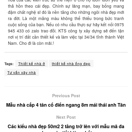
thả hồn theo cái đẹp. Chính sự lãng mạn, bay bổng mang
đậm chất nghệ sĩ đó là nền tảng cho những ngôi nhà đẹp mới
ra đời. Là một mảng màu không thể thiếu trong bức tranh
cuộc sống của bạn. Nếu có nhu cầu thực sự hãy kết nối 0975
945 433 có zalo trao đỗi. KTS công ty xây dựng sẽ đến tận
nơi vị trí đất cần thiết kế và làm việc tại 34/34 tỉnh thành Việt
Nam. Cho đi là còn mãi.!
Tags:
Thiết kế nhà ở
thiết kế nhà ống đẹp
Tư vấn xây nhà
Previous Post
Mẫu nhà cấp 4 tân cổ điển ngang 8m mái thái anh Tân
Next Post
Các kiểu nhà đẹp 50m2 2 tầng trở lên với mẫu mã đa