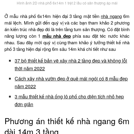
Hình ảnh 2D nhà phố 6x14m 1 trệt 2 lầu có sân thượng áp mái
Ở mẫu nhà phố 6x14m hiện đại 3 tầng mặt tiền
nhà ngang
6m
mái lệch. Mình gửi đến quý vị và các bạn tham khảo 2 phương
án kiến trúc nhà đẹp đó là trên tầng tum sân thượng. Có đặt bình
năng lượng còn 1
mẫu nhà đẹp
phía sau đặt téc nước khác
nhau. Sau đây mời quý vị cùng tham khảo ý tưởng thiết kế nhà
phố 3 tầng hiện đại rộng 6m sâu 14m khá chi tiết như sau
37 bộ thiết kế bản vẽ xây nhà 2 tầng đẹp và không lỗi
thời năm 2022
Cách xây nhà vườn đẹp ở quê mái ngói có 8 mẫu đẹp
năm 2022
3 mẫu thiết kế nhà ống lô phố cho diện tích nhỏ hẹp
đơn giản
Phương án thiết kế nhà ngang 6m
dài 14m 3 tầng