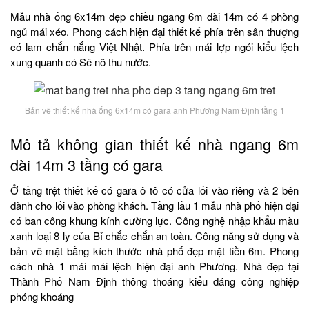
Mẫu nhà ống 6x14m đẹp chiều ngang 6m dài 14m có 4 phòng
ngủ mái xéo. Phong cách hiện đại thiết kế phía trên sân thượng
có lam chắn nắng Việt Nhật. Phía trên mái lợp ngói kiểu lệch
xung quanh có Sê nô thu nước.
Bản vẽ thiết kế nhà ống 6x14m có gara anh Phương Nam Định tầng 1
Mô tả không gian thiết kế nhà ngang 6m
dài 14m 3 tầng có gara
Ở tầng trệt thiết kế có gara ô tô có cửa lối vào riêng và 2 bên
dành cho lối vào phòng khách. Tầng lầu 1 mẫu nhà phố hiện đại
có ban công khung kính cường lực. Công nghệ nhập khẩu màu
xanh loại 8 ly của Bỉ chắc chắn an toàn. Công năng sử dụng và
bản vẽ mặt bằng kích thước nhà phố đẹp mặt tiền 6m. Phong
cách nhà 1 mái mái lệch hiện đại anh Phương. Nhà đẹp tại
Thành Phố Nam Định thông thoáng kiểu dáng công nghiệp
phóng khoáng