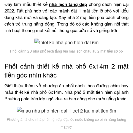
Đây làm mẫu thiết kế
nhà lệch tầng đẹp
phong cách hiện đại
2022. Rất phù hợp với các mảnh đất 1 mặt tiền lô phố với kiểu
dáng khá mới và sáng tạo. Xây nhà 2 mặt tiền phá cách phong
cách trẻ trung năng động. Trong đó có các không gian nội thất
linh hoạt thoáng mát kết nối thông qua cửa sổ và giếng trời
Phối cảnh 2D nhà phố lệch tầng 6m mái lệch châu âu 2 mặt tiền sơ bộ
Phối cảnh thiết kế nhà phố 6x14m 2 mặt
tiền góc nhìn khác
Giới thiệu thêm về phương án phối cảnh theo đường chim bay
mẫu thiết kế nhà phố 6x14m. Nhà phố 2 mặt tiền hiện đại anh
Phương phía trên lợp ngói đua ra ban công che mưa nắng khác
Phương án 2 cho nhà phố hiện đại đặt téc nước không có bình năng lượng
mặt trời