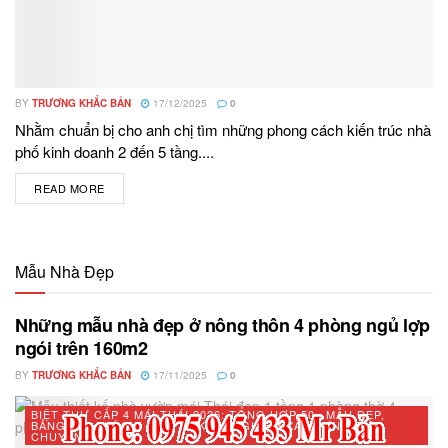
BY
TRƯƠNG KHẮC BẢN
17/12/2025
0
Nhằm chuẩn bị cho anh chị tìm những phong cách kiến trúc nhà
phố kinh doanh 2 đến 5 tầng....
READ MORE
DETAILS
Mẫu Nhà Đẹp
Những mẫu nhà đẹp ở nông thôn 4 phòng ngủ lợp
ngói trên 160m2
BY
TRƯƠNG KHẮC BẢN
17/11/2025
0
BIỆT THỰ CẤP 4 MÁI THÁI 2026: TỔNG HỢP 50+ MẪU ĐẸP,
BẢNG CHI PHÍ CHI TIẾT VÀ KINH NGHIỆM XÂY DỰNG TỪ
CHUYÊN GIA