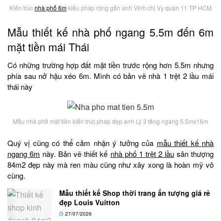
Kiến trúc
nhà phố 6m
kiểu pháp rộng gần anh Vĩnh chị Vy quận 11 TP HCM
Mẫu thiết kế nhà phố ngang 5.5m đến 6m
mặt tiền mái Thái
Có những trường hợp đất mặt tiền trước rộng hơn 5.5m nhưng
phía sau nở hậu xéo 6m. Mình có bản vẽ nhà 1 trệt 2 lầu mái
thái này
Mẫu nhà phố mặt tiền kiến trúc pháp đẹp anh Lý 3 tầng ngang 5.5mx16m
Quý vị cũng có thể cảm nhận ý tưởng của
mẫu thiết kế nhà
ngang 6m
này. Bản vẽ thiết kế
nhà phố 1 trệt 2 lầu
sân thượng
84m2 đẹp này mà ren màu cũng như xây xong là hoàn mỹ vô
cùng.
Mẫu thiết kế Shop thời trang ấn tượng giá rẻ
đẹp Louis Vuitton
27/07/2026