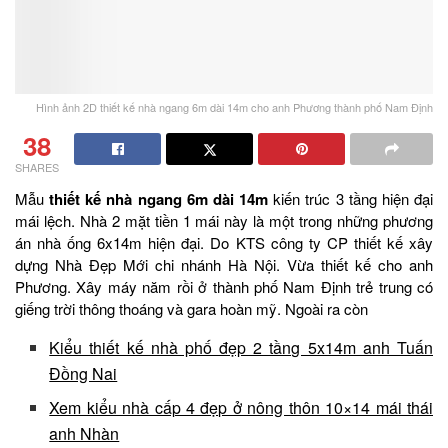
Hình ảnh 2D thiết kế nhà ngang 6m dài 14m cho anh Phương thành phố Nam Định
38
SHARES
Mẫu
thiết kế nhà ngang 6m dài 14m
kiến trúc 3 tầng hiện đại
mái lệch. Nhà 2 mặt tiền 1 mái này là một trong những phương
án nhà ống 6x14m hiện đại. Do KTS công ty CP thiết kế xây
dựng Nhà Đẹp Mới chi nhánh Hà Nội. Vừa thiết kế cho anh
Phương. Xây máy năm rồi ở thành phố Nam Định trẻ trung có
giếng trời thông thoáng và gara hoàn mỹ. Ngoài ra còn
Kiểu thiết kế nhà phố đẹp 2 tầng 5x14m anh Tuấn
Đồng Nai
Xem kiểu nhà cấp 4 đẹp ở nông thôn 10×14 mái thái
anh Nhàn