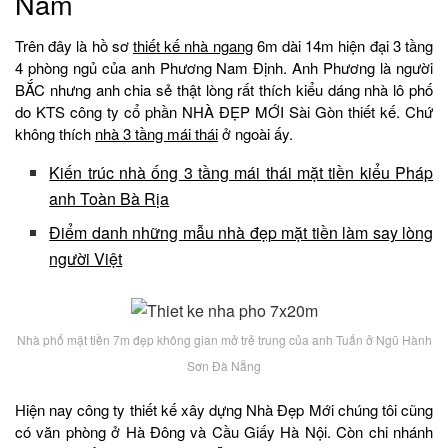
Nam
Trên đây là hồ sơ
thiết kế nhà ngang
6m dài 14m hiện đại 3 tầng
4 phòng ngủ của anh Phương Nam Định. Anh Phương là người
BẮC nhưng anh chia sẻ thật lòng rất thích kiểu dáng nhà lô phố
do KTS công ty cổ phần NHÀ ĐẸP MỚI Sài Gòn thiết kế. Chứ
không thích
nhà 3 tầng mái thái
ở ngoài ấy.
Kiến trúc nhà ống 3 tầng mái thái mặt tiền kiểu Pháp
anh Toàn Bà Rịa
Điểm danh những mẫu nhà đẹp mặt tiền làm say lòng
người Việt
Nhà phố mặt tiền 7m đẹp không gian mở trẻ trung của anh Tuấn ở Ngũ Hành
Sơn Đà Nẵng
Hiện nay công ty thiết kế xây dựng Nhà Đẹp Mới chúng tôi cũng
có văn phòng ở Hà Đông và Cầu Giấy Hà Nội. Còn chi nhánh