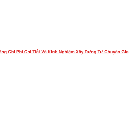
ảng Chi Phí Chi Tiết Và Kinh Nghiệm Xây Dựng Từ Chuyên Gia