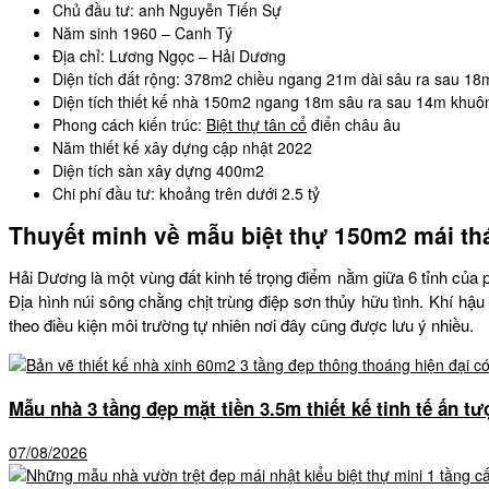
Chủ đầu tư: anh Nguyễn Tiến Sự
Năm sinh 1960 – Canh Tý
Địa chỉ: Lương Ngọc – Hải Dương
Diện tích đất rộng: 378m2 chiều ngang 21m dài sâu ra sau 18
Diện tích thiết kế nhà 150m2 ngang 18m sâu ra sau 14m khuô
Phong cách kiến trúc:
Biệt thự tân cổ
điển châu âu
Năm thiết kế xây dựng cập nhật 2022
Diện tích sàn xây dựng 400m2
Chi phí đầu tư: khoảng trên dưới 2.5 tỷ
Thuyết minh về mẫu biệt thự 150m2 mái thá
Hải Dương là một vùng đất kinh tế trọng điểm nằm giữa 6 tỉnh của
Địa hình núi sông chằng chịt trùng điệp sơn thủy hữu tình. Khí hậ
theo điều kiện môi trường tự nhiên nơi đây cũng được lưu ý nhiều.
Mẫu nhà 3 tầng đẹp mặt tiền 3.5m thiết kế tinh tế ấn t
07/08/2026