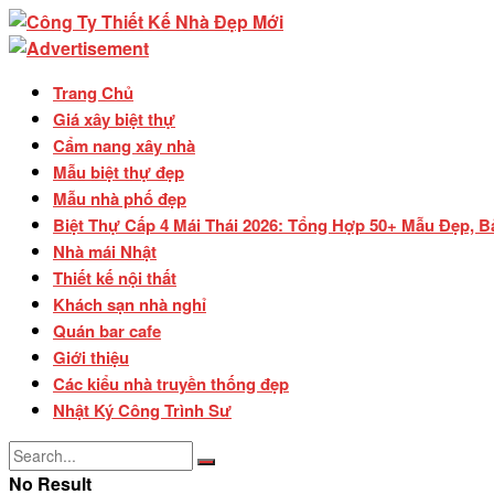
Trang Chủ
Giá xây biệt thự
Cẩm nang xây nhà
Mẫu biệt thự đẹp
Mẫu nhà phố đẹp
Biệt Thự Cấp 4 Mái Thái 2026: Tổng Hợp 50+ Mẫu Đẹp, B
Nhà mái Nhật
Thiết kế nội thất
Khách sạn nhà nghỉ
Quán bar cafe
Giới thiệu
Các kiểu nhà truyền thống đẹp
Nhật Ký Công Trình Sư
No Result