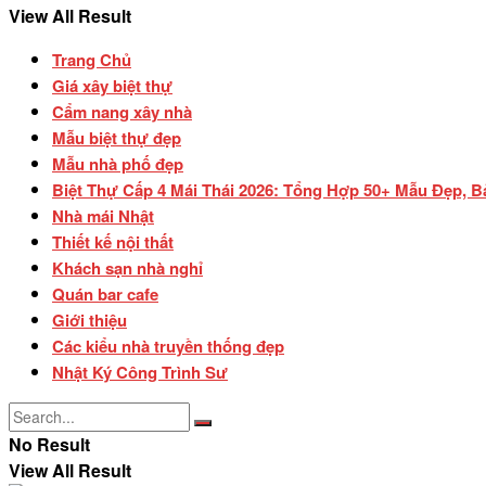
View All Result
Trang Chủ
Giá xây biệt thự
Cẩm nang xây nhà
Mẫu biệt thự đẹp
Mẫu nhà phố đẹp
Biệt Thự Cấp 4 Mái Thái 2026: Tổng Hợp 50+ Mẫu Đẹp, B
Nhà mái Nhật
Thiết kế nội thất
Khách sạn nhà nghỉ
Quán bar cafe
Giới thiệu
Các kiểu nhà truyền thống đẹp
Nhật Ký Công Trình Sư
No Result
View All Result