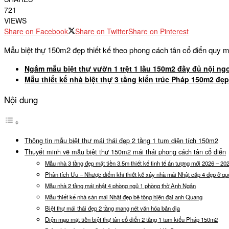
721
VIEWS
Share on Facebook
Share on Twitter
Share on Pinterest
Mẫu biệt thự 150m2 đẹp thiết kế theo phong cách tân cổ điển quy m
Ngắm mẫu biệt thự vườn 1 trệt 1 lầu 150m2 đầy đủ nội ngo
Mẫu thiết kế nhà biệt thự 3 tầng kiến trúc Pháp 150m2 đẹp
Nội dung
Thông tin mẫu biệt thự mái thái đẹp 2 tầng 1 tum diện tích 150m2
Thuyết minh về mẫu biệt thự 150m2 mái thái phong cách tân cổ điển
Mẫu nhà 3 tầng đẹp mặt tiền 3.5m thiết kế tinh tế ấn tượng mới 2026 – 20
Phân tích Ưu – Nhược điểm khi thiết kế xây nhà mái Nhật cấp 4 đẹp ở qu
Mẫu nhà 2 tầng mái nhật 4 phòng ngủ 1 phòng thờ Anh Ngân
Mẫu thiết kế nhà sàn mái Nhật đẹp bê tông hiện đại anh Quang
Biệt thự mái thái đẹp 2 tầng mang nét văn hóa bản địa
Diện mạo mặt tiền biệt thự tân cổ điển 2 tầng 1 tum kiểu Pháp 150m2