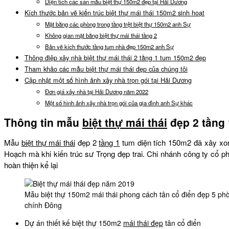
Diện tích các sàn mẫu biệt thự 150m2 đẹp tại Hải Dương
Kích thước bản vẽ kiến trúc biệt thự mái thái 150m2 sinh hoạt
Mặt bằng các phòng trong tầng trệt biệt thự 150m2 anh Sự
Không gian mặt bằng biệt thự mái thái tầng 2
Bản vẽ kích thước tầng tum nhà đẹp 150m2 anh Sự
Thông điệp xây nhà biệt thự mái thái 2 tầng 1 tum 150m2 đẹp
Tham khảo các mẫu biệt thự mái thái đẹp của chúng tôi
Cập nhật một số hình ảnh xây nhà trọn gói tại Hải Dương
Đơn giá xây nhà tại Hải Dương năm 2022
Một số hình ảnh xây nhà trọn gói của gia đình anh Sự khác
Thông tin mẫu
biệt thự mái thái
đẹp 2 tầng 
Mẫu
biệt thự mái thái
đẹp 2
tầng 1
tum diện tích 150m2 đã xây xon
Hoạch mà khi kiến trúc sư Trọng đẹp trai. Chi nhánh công ty cổ p
hoàn thiện kể lại
Mẫu biệt thự 150m2 mái thái phong cách tân cổ điển đẹp 5 ph
chính Đông
Dự án thiết kế biệt thự 150m2
mái thái đẹp
tân cổ điển