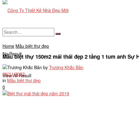
Home
Mẫu biệt thự đẹp
No Result
Mẫu biệt thự 150m2 mái thái đẹp 2 tầng 1 tum anh Sự
by
Trương Khắc Bản
29/11/2022
View All Result
in
Mẫu biệt thự đẹp
0