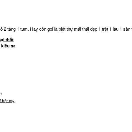
ô 2 tầng 1 tum. Hay còn gọi là
biệt thự mái thái
đẹp 1
trệt
1 lầu 1 sân
ại thất
 kiêu sa
27
ê hiện nay