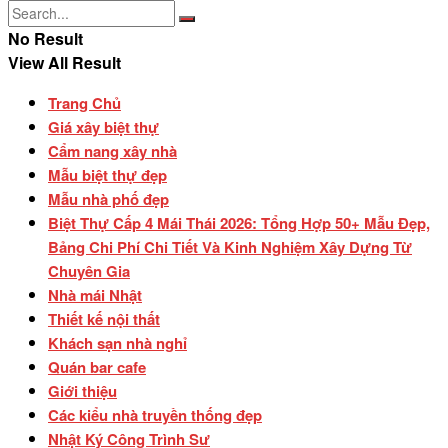
No Result
View All Result
Trang Chủ
Giá xây biệt thự
Cẩm nang xây nhà
Mẫu biệt thự đẹp
Mẫu nhà phố đẹp
Biệt Thự Cấp 4 Mái Thái 2026: Tổng Hợp 50+ Mẫu Đẹp,
Bảng Chi Phí Chi Tiết Và Kinh Nghiệm Xây Dựng Từ
Chuyên Gia
Nhà mái Nhật
Thiết kế nội thất
Khách sạn nhà nghỉ
Quán bar cafe
Giới thiệu
Các kiểu nhà truyền thống đẹp
Nhật Ký Công Trình Sư