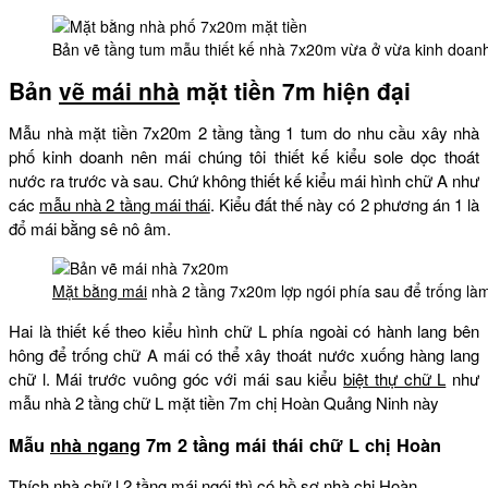
Bản vẽ tầng tum mẫu thiết kế nhà 7x20m vừa ở vừa kinh doan
Bản
vẽ mái nhà
mặt tiền 7m hiện đại
Mẫu nhà mặt tiền 7x20m 2 tầng tầng 1 tum do nhu cầu xây nhà
phố kinh doanh nên mái chúng tôi thiết kế kiểu sole dọc thoát
nước ra trước và sau. Chứ không thiết kế kiểu mái hình chữ A như
các
mẫu nhà 2 tầng mái thái
. Kiểu đất thế này có 2 phương án 1 là
đổ mái bằng sê nô âm.
Mặt bằng mái
nhà 2 tầng 7x20m lợp ngói phía sau để trống làm
Hai là thiết kế theo kiểu hình chữ L phía ngoài có hành lang bên
hông để trống chữ A mái có thể xây thoát nước xuống hàng lang
chữ l. Mái trước vuông góc với mái sau kiểu
biệt thự chữ L
như
mẫu nhà 2 tầng chữ L mặt tiền 7m chị Hoàn Quảng Ninh này
Mẫu
nhà ngang
7m 2 tầng mái thái chữ L chị Hoàn
Thích
nhà chữ l 2 tầng
mái ngói thì có hồ sơ nhà chị Hoàn