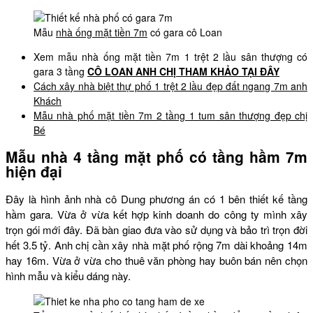
Mẫu
nhà ống mặt tiền 7m
có gara cô Loan
Xem mẫu nhà ống mặt tiền 7m 1 trệt 2 lầu sân thượng có
gara 3 tầng
CÔ LOAN ANH CHỊ THAM KHẢO TẠI ĐÂY
Cách xây nhà biệt thự phố 1 trệt 2 lầu đẹp đất ngang 7m anh
Khách
Mẫu nhà phố mặt tiền 7m 2 tầng 1 tum sân thượng đẹp chị
Bé
Mẫu nhà 4 tầng mặt phố có tầng hầm 7m
hiện đại
Đây là hình ảnh nhà cô Dung phương án có 1 bên thiết kế tầng
hầm gara. Vừa ở vừa kết hợp kinh doanh do công ty mình xây
trọn gói mới đây. Đã bàn giao đưa vào sử dụng và bảo trì trọn đời
hết 3.5 tỷ. Anh chị cần xây nhà mặt phố rộng 7m dài khoảng 14m
hay 16m. Vừa ở vừa cho thuê văn phòng hay buôn bán nên chọn
hình mẫu và kiểu dáng này.