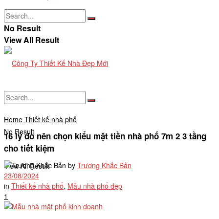
No Result
View All Result
Home
Thiết kế nhà phố
No Result
16 lý do nên chọn kiểu mặt tiền nhà phố 7m 2 3 tầng
cho tiết kiệm
by
Trương Khắc Bản
View All Result
23/08/2024
in
Thiết kế nhà phố
,
Mẫu nhà phố đẹp
1