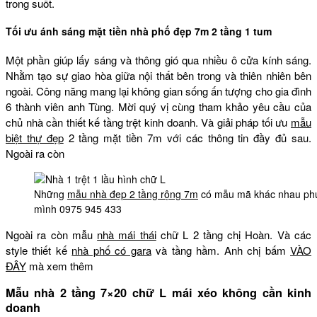
trong suốt.
Tối ưu ánh sáng mặt tiền nhà phố đẹp 7m 2 tầng 1 tum
Một phần giúp lấy sáng và thông gió qua nhiều ô cửa kính sáng.
Nhằm tạo sự giao hòa giữa nội thất bên trong và thiên nhiên bên
ngoài. Công năng mang lại không gian sống ấn tượng cho gia đình
6 thành viên anh Tùng. Mời quý vị cùng tham khảo yêu cầu của
chủ nhà cần thiết kế tầng trệt kinh doanh. Và giải pháp tối ưu
mẫu
biệt thự đẹp
2 tầng mặt tiền 7m với các thông tin đầy đủ sau.
Ngoài ra còn
Những
mẫu nhà đẹp 2 tầng rộng 7m
có mẫu mã khác nhau phươ
mình 0975 945 433
Ngoài ra còn mẫu
nhà mái thái
chữ L 2 tầng chị Hoàn. Và các
style thiết kế
nhà phố có gara
và tầng hầm. Anh chị bấm
VÀO
ĐÂY
mà xem thêm
Mẫu nhà 2 tầng 7×20 chữ L mái xéo không cần kinh
doanh