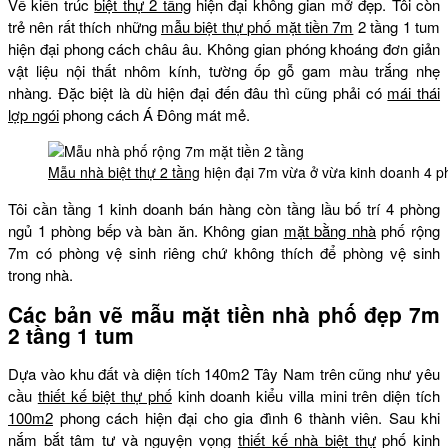
Về kiến trúc
biệt thự 2 tầng
hiện đại không gian mở đẹp. Tôi còn
trẻ nên rất thích những
mẫu biệt thự phố mặt tiền 7m
2 tầng 1 tum
hiện đại phong cách châu âu. Không gian phóng khoáng đơn giản
vật liệu nội thất nhôm kính, tường ốp gỗ gam màu trắng nhẹ
nhàng. Đặc biệt là dù hiện đại đến đâu thì cũng phải có
mái thái
lợp ngói
phong cách Á Đông mát mẻ.
Mẫu nhà biệt thự 2 tầng
hiện đại 7m vừa ở vừa kinh doanh 4 
Tôi cần tầng 1 kinh doanh bán hàng còn tầng lầu bố trí 4 phòng
ngủ 1 phòng bếp và bàn ăn. Không gian
mặt bằng nhà
phố rộng
7m có phòng vệ sinh riêng chứ không thích để phòng vệ sinh
trong nhà.
Các bản vẽ mẫu mặt tiền nhà phố đẹp 7m
2 tầng 1 tum
Dựa vào khu đất và diện tích 140m2 Tây Nam trên cũng như yêu
cầu
thiết kế biệt thự phố
kinh doanh kiểu villa mini trên diện tích
100m2
phong cách hiện đại cho gia đình 6 thành viên. Sau khi
nắm bắt tâm tư và nguyện vọng
thiết kế nhà biệt thự
phố kinh