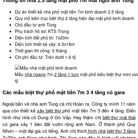
Thông tin nhà 2.5 tầng mặt phố 7m mái ngói anh Tùng
Dự án thiết kế nhà phố mặt tiền 7m kinh doanh 2.5 tầng
Quy mô kiến trúc biệt thự 2 tầng hiện đại mặt phố kinh doanh
Chủ đầu tư anh Tùng
Phụ trách hồ sơ: KTS Trọng
Diện tích đất phủ bì: 7x20m
Diện tích thiết kế xây: 6.5x18m
Thời gian thi công: 5 tháng
Chi phí đầu tư: Trên dưới 1.6 tỷ
Mẫu
nhà ngang
7m
2 tầng 1 tum
mặt phố kiểu biệt thự mini vừ
tỷ
Các mẫu biệt thự phố mặt tiền 7m 3 4 tầng có gara
Ngoài bản vẽ nhà anh Tùng cà chị Hoàn ra. Công ty mình 11 năm
qua còn thiết kế
xây biệt thự
phố mặt tiền 7m 3 đến 4 tầng. Điển
hình như nhà cô Dung ở Gò Vấp. Hay thậm chị
biệt thự mái thái
có gara xây 1 bên đất vườn rộng anh Nam. Ở thành phố Quy
Nhơn – một đại gia có tiếng. Anh chị thích
hình nhà
biệt thự 3 tầng
7x20m anh Nam như hình. Thì Xem còn đây là hình với phương