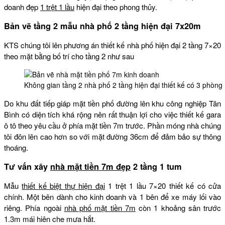
doanh đẹp
1 trệt 1 lầu
hiện đại theo phong thủy.
Bản vẽ tầng 2 mẫu nhà phố 2 tầng hiện đại 7x20m
KTS chúng tôi lên phương án thiết kế nhà phố hiện đại 2 tầng 7×20
theo mặt bằng bố trí cho tầng 2 như sau
Không gian tầng 2 nhà phố 2 tầng hiện đại thiết kế có 3 phòn
Do khu đất tiếp giáp mặt tiền phố đường lên khu công nghiệp Tân
Bình có diện tích khá rộng nên rất thuận lợi cho việc thiết kế gara
ô tô theo yêu cầu ở phía mặt tiền 7m trước. Phần móng nhà chúng
tôi đôn lên cao hơn so với mặt đường 36cm để đảm bảo sự thông
thoáng.
Tư vấn xây
nhà mặt tiền 7m đẹp
2 tầng 1 tum
Mẫu
thiết kế biệt thự hiện đại
1 trệt 1 lầu 7×20 thiết kế có cửa
chính. Một bên dành cho kinh doanh và 1 bên để xe máy lối vào
riêng. Phía ngoài
nhà phố mặt tiền 7m
còn 1 khoảng sân trước
1.3m mái hiên che mưa hắt.