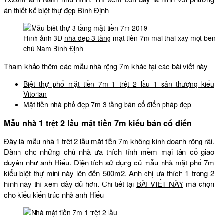
án thiết kế
biệt thự đẹp
Bình Định
Hình ảnh 3D
nhà đẹp 3 tầng
mặt tiền 7m mái thái xây một bên
chú Nam Bình Định
Tham khảo thêm các
mẫu nhà rộng 7m
khác tại các bài viết này
Biệt thự phố mặt tiền 7m 1 trệt 2 lầu 1 sân thượng kiểu
Vitorian
Mặt tiền nhà phố đẹp 7m 3 tầng bán cổ điển pháp đẹp
Mẫu
nhà 1 trệt 2 lầu
mặt tiền 7m kiểu bán cổ điển
Đây là
mẫu nhà 1 trệt 2 lầu
mặt tiền 7m không kinh doanh rộng rãi.
Dành cho những chủ nhà ưa thích tính mềm mại tân cổ giao
duyên như anh Hiếu. Diện tích sử dụng củ mẫu nhà mặt phố 7m
kiểu biệt thự mini này lên đến 500m2. Anh chị ưa thích 1 trong 2
hình này thì xem đầy đủ hơn. Chi tiết tại
BÀI VIẾT NÀY
mà chọn
cho kiểu kiến trúc nhà anh Hiếu