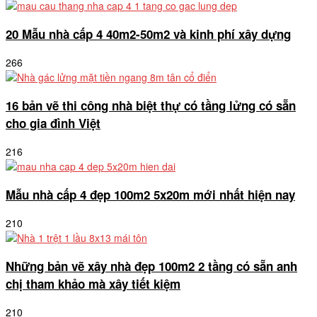
20 Mẫu nhà cấp 4 40m2-50m2 và kinh phí xây dựng
266
16 bản vẽ thi công nhà biệt thự có tầng lửng có sẵn
cho gia đình Việt
216
Mẫu nhà cấp 4 đẹp 100m2 5x20m mới nhất hiện nay
210
Những bản vẽ xây nhà đẹp 100m2 2 tầng có sẵn anh
chị tham khảo mà xây tiết kiệm
210