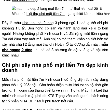
Mẫu nhà
biệt thự phố mặt tiền 7m
ngang thiết kế theo kiểu hìn
Đây là mẫu
nhà mái thái 2 tầng
3 phòng ngủ 1 phòng thờ chi phí
khoảng 1.3 tỷ. Bên hông có sân và hành lang đậu xe ô tô bên
ngoài. Nhưng không phải kinh doanh và đất rộng mặt tiền ngang
7m dài 20m xây mát mẻ. Anh chị có thể tham khảo chi tiết bản vẽ
xây nhà chữ l
2 tầng mái thái chị Hoàn. Ở tại đường dẫn này:
mẫu
nhà ngang 2 tầng
mái thái có 3 phương án cột vuông và cột tròn
khác nhau
Chi phí xây nhà phố mặt tiền 7m đẹp kinh
doanh
Mẫu nhà phố mặt tiền 7m kinh doanh có tổng diện tích xây dựng
phần thô 1 tỷ 285 triệu. Còn hoàn thiện mức khá tốt có nội thất gắn
tường. Thi công
cầu thang
thiết bị vệ sinh.. 1.6 tỷ. Mẫu
nhà biệt thự
mini kinh doanh mặt phố do KTS Trọng văn phòng chi nhánh công
ty cổ phần NHÀ ĐẸP MỚI phụ trách kết cấu.