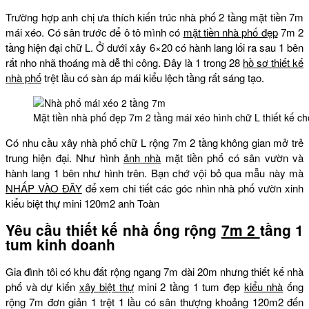
Trường hợp anh chị ưa thích kiến trúc nhà phố 2 tầng mặt tiền 7m
mái xéo. Có sân trước để ô tô mình có
mặt tiền nhà phố đẹp
7m 2
tầng hiện đại chữ L. Ở dưới xây 6×20 có hành lang lối ra sau 1 bên
rất nho nhã thoáng mà dễ thi công. Đây là 1 trong 28
hồ sơ thiết kế
nhà phố
trệt lầu có sàn áp mái kiểu lệch tầng rất sáng tạo.
Mặt tiền nhà phố đẹp 7m 2 tầng mái xéo hình chữ L thiết kế c
Có nhu cầu xây nhà phố chữ L rộng 7m 2 tầng không gian mở trẻ
trung hiện đại. Như hình
ảnh nhà
mặt tiền phố có sân vườn và
hành lang 1 bên như hình trên. Bạn chớ vội bỏ qua mẫu này mà
NHẤP VÀO ĐÂY
để xem chi tiết các góc nhìn nhà phố vườn xinh
kiểu biệt thự mini 120m2 anh Toàn
Yêu cầu thiết kế nhà ống rộng
7m 2
tầng 1
tum kinh doanh
Gia đình tôi có khu đất rộng ngang 7m dài 20m nhưng thiết kế nhà
phố và dự kiến
xây biệt thự
mini 2 tầng 1 tum đẹp
kiểu nhà
ống
rộng 7m đơn giản 1 trệt 1 lầu có sân thượng khoảng 120m2 đến