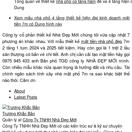
Tổng quan về thiết kế
nhà phố có tầng hầm
để xe 4 tầng hiện 
Dung
Xem mẫu nhà phố 4 tầng thiết kế hiện đại kinh doanh mặt
tiền 7m cô Dung hình này
Công ty cổ phần thiết kế Nhà Đẹp Mới chúng tôi vừa cập nhật 7
phương án khác nhau. Với mẫu thiết kế
mặt tiền nhà phố đẹp
7m
2 tầng 1 tum 2024 và 2025 tiết kiệm. Hay còn gọi là 1 trệt 2 lầu
sân thượng có bản vẽ chi tiết. Anh chị cần cải tạo mặt tiền hãy gọi
0975 945 433 anh Bản phố TGĐ công ty NHÀ ĐẸP MỚI mình.
Còn nhiều mẫu khác nữa quan trọng là hướng đất và nhu cầu. Tài
chính ngân sách tính xây nhà mặt phố 7m ra sao khác biệt thế
nào thôi. Cảm ơn
About
Latest Posts
Trương Khắc Bản
Quản lý
at
Công Ty TNHH Nhà Đẹp Mới
Công Ty TNHH Nhà Đẹp Mới có các kiến trúc sư & kỹ sư chuyên
thiết kế xây dựng biệt thự nhà vườn hiện đại các kiểu. Cũng như