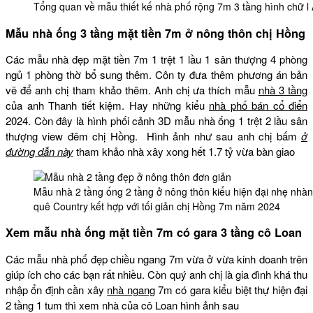
Tổng quan về mẫu thiết kế nhà phố rộng 7m 3 tầng hình chữ 
Mẫu nhà ống 3 tầng mặt tiền 7m ở nông thôn chị Hồng
Các mẫu nhà đẹp mặt tiền 7m 1 trệt 1 lầu 1 sân thượng 4 phòng
ngủ 1 phòng thờ bổ sung thêm. Côn ty đưa thêm phương án bản
vẽ để anh chị tham khảo thêm. Anh chị ưa thích mẫu
nhà 3 tầng
của anh Thanh tiết kiệm. Hay những kiểu
nhà phố bán cổ điển
2024. Còn đây là hình phối cảnh 3D mẫu nhà ống 1 trệt 2 lầu sân
thượng view đêm chị Hồng. Hình ảnh như sau anh chị bấm
ở
đường dẫn này
tham khảo nhà xây xong hết 1.7 tỷ vừa bàn giao
Mẫu nhà 2 tầng ống 2 tầng ở nông thôn kiểu hiện đại nhẹ nhà
quê Country kết hợp với tối giản chị Hồng 7m năm 2024
Xem mẫu nhà ống mặt tiền 7m có gara 3 tầng cô Loan
Các mẫu nhà phố đẹp chiều ngang 7m vừa ở vừa kinh doanh trên
giúp ích cho các bạn rất nhiều. Còn quý anh chị là gia đình khá thu
nhập ổn định cần xây
nhà ngang
7m có gara kiểu biệt thự hiện đại
2 tầng 1 tum thì xem nhà của cô Loan hình ảnh sau