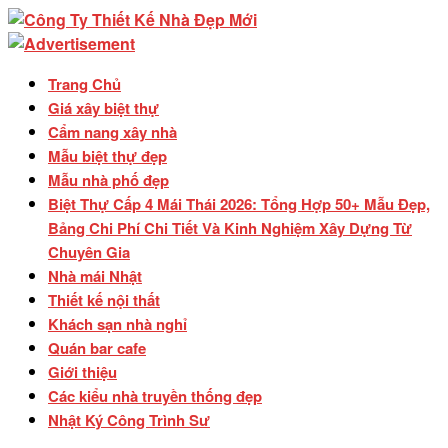
Trang Chủ
Giá xây biệt thự
Cẩm nang xây nhà
Mẫu biệt thự đẹp
Mẫu nhà phố đẹp
Biệt Thự Cấp 4 Mái Thái 2026: Tổng Hợp 50+ Mẫu Đẹp,
Bảng Chi Phí Chi Tiết Và Kinh Nghiệm Xây Dựng Từ
Chuyên Gia
Nhà mái Nhật
Thiết kế nội thất
Khách sạn nhà nghỉ
Quán bar cafe
Giới thiệu
Các kiểu nhà truyền thống đẹp
Nhật Ký Công Trình Sư