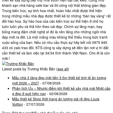
khách sạn nhà hàng cafe bar và thi công nội thất không gian đẹp.
Trong kiến trúc, sự tinh hoa nhất, hoàn hảo nhất được thể hiện
trong những mẫu nhà đẹp được thiết kế từ những “bàn tay vàng” rất
đỗi hào hoa. Sự hào hoa của các kiến trúc sư thể hiện ở chỗ họ
luôn luôn yêu và thả hồn theo cái đẹp. Chính sự lãng mạn, bay
bổng mang đậm chất nghệ sĩ đó là nền tảng cho những ngôi nhà
đẹp mới ra đời. Là một mảng màu không thể thiếu trong bức tranh
cuộc sống của bạn. Nếu có nhu cầu thực sự hãy kết nối 0975 945
433 có zalo trao đỗi. KTS công ty xây dựng sẽ đến tận nơi vị trí đất
cần thiết kế và làm việc tại 34/34 tỉnh thành Việt Nam. Cho đi là còn
mãi.!
Latest posts by Trương Khắc Bản
(
see all
)
Mẫu nhà 3 tầng đẹp mặt tiền 3.5m thiết kế tinh tế ấn tượng
mới 2026 – 2027
- 07/08/2026
Phân tích Ưu – Nhược điểm khi thiết kế xây nhà mái Nhật cấp
4 đẹp ở quê hiện nay
- 02/08/2026
Mẫu thiết kế Shop thời trang ấn tượng giá rẻ đẹp Louis
Vuitton
- 27/07/2026
Tags:
Biệt thự mini
Mẫu nhà đẹp
Tư vấn xây nhà