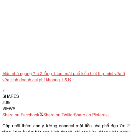
Mẫu nhà ngang 7m 2 tầng 1 tum mặt phố kiểu biệt thự mini vừa ở
vừa kinh doanh chi phí khoảng 1.5 tỷ
7
SHARES
2.8k
VIEWS
Share on Facebook
Share on Twitter
Share on Pinterest
Cập nhật thêm các ý tưởng concept mặt tiền nhà phố đẹp 7m 2
tầng. Vừa ở vừa kết hợp kinh doanh với các kiểu dáng khác nhau