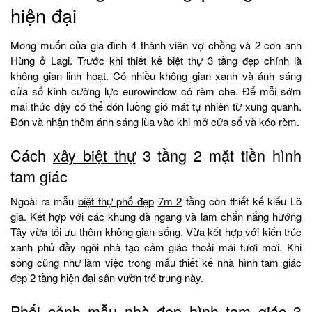
hiện đại
Mong muốn của gia đình 4 thành viên vợ chồng và 2 con anh
Hùng ở Lagi. Trước khi thiết kế biệt thự 3 tầng đẹp chính là
không gian linh hoạt. Có nhiều không gian xanh và ánh sáng
cửa sổ kính cường lực eurowindow có rèm che. Để mỗi sớm
mai thức dậy có thể đón luồng gió mát tự nhiên từ xung quanh.
Đón và nhận thêm ánh sáng lùa vào khi mở cửa sổ và kéo rèm.
Cách
xây biệt thự
3 tầng 2 mặt tiền hình
tam giác
Ngoài ra mẫu
biệt thự phố đẹp
7m 2
tầng còn thiết kế kiểu Lô
gia. Kết hợp với các khung đà ngang và lam chắn nắng hướng
Tây vừa tối ưu thêm không gian sống. Vừa kết hợp với kiến trúc
xanh phủ đầy ngôi nhà tạo cảm giác thoải mái tươi mới. Khi
sống cũng như làm việc trong mẫu thiết kế nhà hình tam giác
đẹp 2 tầng hiện đại sân vườn trẻ trung này.
Phối cảnh mẫu nhà đẹp hình tam giác 3