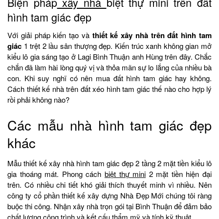
Biện pháp
xây nhà
biệt thự mini trên đất
hình tam giác đẹp
Với giải pháp kiến tạo và
thiết kế xây nhà trên đất hình tam
giác
1 trệt 2 lầu sân thượng đẹp. Kiến trúc xanh không gian mở
kiểu lô gia sáng tạo ở Lagi Bình Thuận anh Hùng trên đây. Chắc
chắn đã làm hài lòng quý vị và thỏa mãn sự lo lắng của nhiều bà
con. Khi suy nghĩ có nên mua đất hình tam giác hay không.
Cách thiết kế nhà trên đất xéo hình tam giác thế nào cho hợp lý
rồi phải không nào?
Các mẫu nhà hình tam giác đẹp
khác
Mẫu thiết kế xây nhà hình tam giác đẹp 2 tầng 2 mặt tiền kiểu lô
gia thoáng mát. Phong cách
biệt thự mini
2 mặt tiền hiện đại
trên. Có nhiều chi tiết khó giải thích thuyết minh vì nhiều. Nên
công ty cổ phần thiết kế xây dựng Nhà Đẹp Mới chúng tôi ràng
buộc thi công. Nhận xây nhà trọn gói tại Bình Thuận để đảm bảo
chất lượng công trình và kết cấu thẩm mỹ và tính kỹ thuật.