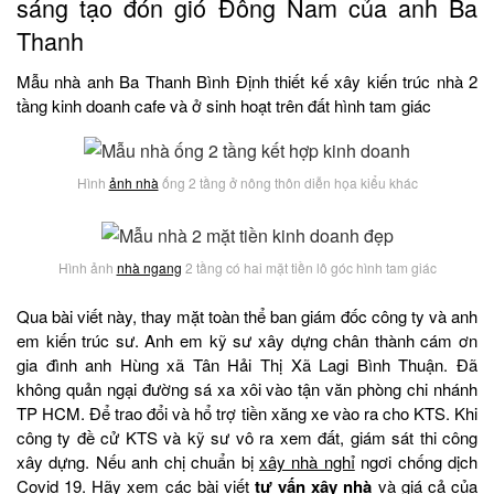
sáng tạo đón gió Đông Nam của anh Ba
Thanh
Mẫu nhà anh Ba Thanh Bình Định thiết kế xây kiến trúc nhà 2
tầng kinh doanh cafe và ở sinh hoạt trên đất hình tam giác
Hình
ảnh nhà
ống 2 tầng ở nông thôn diễn họa kiểu khác
Hình ảnh
nhà ngang
2 tầng có hai mặt tiền lô góc hình tam giác
Qua bài viết này, thay mặt toàn thể ban giám đốc công ty và anh
em kiến trúc sư. Anh em kỹ sư xây dựng chân thành cám ơn
gia đình anh Hùng xã Tân Hải Thị Xã Lagi Bình Thuận. Đã
không quản ngại đường sá xa xôi vào tận văn phòng chi nhánh
TP HCM. Để trao đổi và hổ trợ tiền xăng xe vào ra cho KTS. Khi
công ty đề cử KTS và kỹ sư vô ra xem đất, giám sát thi công
xây dựng. Nếu anh chị chuẩn bị
xây nhà nghỉ
ngơi chống dịch
Covid 19. Hãy xem các bài viết
tư vấn xây nhà
và giá cả của