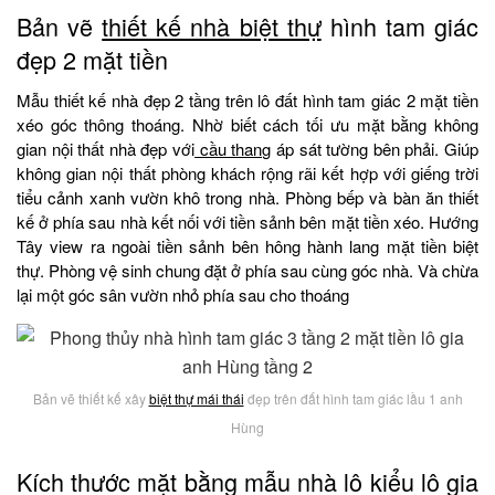
Bản vẽ
thiết kế nhà biệt thự
hình tam giác
đẹp 2 mặt tiền
Mẫu thiết kế nhà đẹp 2 tầng trên lô đất hình tam giác 2 mặt tiền
xéo góc thông thoáng. Nhờ biết cách tối ưu mặt bằng không
gian nội thất nhà đẹp với
cầu thang
áp sát tường bên phải. Giúp
không gian nội thất phòng khách rộng rãi kết hợp với giếng trời
tiểu cảnh xanh vườn khô trong nhà. Phòng bếp và bàn ăn thiết
kế ở phía sau nhà kết nối với tiền sảnh bên mặt tiền xéo. Hướng
Tây view ra ngoài tiền sảnh bên hông hành lang mặt tiền biệt
thự. Phòng vệ sinh chung đặt ở phía sau cùng góc nhà. Và chừa
lại một góc sân vườn nhỏ phía sau cho thoáng
Bản vẽ thiết kế xây
biệt thự mái thái
đẹp trên đất hình tam giác lầu 1 anh
Hùng
Kích thước mặt bằng mẫu nhà lô kiểu lô gia