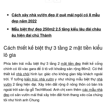
Cách xây nhà vườn đẹp ở quê mái ngói có 8 mẫu
đẹp năm 2022
Mẫu biệt thự đẹp 250m2 2.5 tầng kiểu lâu đài châu
âu hiện đại chú Thành
Cách thiết kế biệt thự 3 tầng 2 mặt tiền kiểu
lô gia
Phía bên trái mẫu biệt thự 3 tầng 2
mặt tiền đẹp
thiết kế cổng
chính có lối vào gara để ô tô với khoảng sân rộng 86m2. Có thể
thiết kế
nhà chòi
hình lục giác cho không gian tiếp khách ngoài
trời. Ý tưởng
kiến trúc nhà vườn
y như những mẫu biệt thự
nhà
vườn
2 tầng hiện đại. Xây trên đất rộng ở nông thôn có bàn trà
ngoài trời sàn ốp gỗ TechWood. Anh chị xem thêm
các mẫu nhà
đẹp
có sân vườn mái thái xây trên đất hình thang xéo của chúng
tôi như hình anh Chung