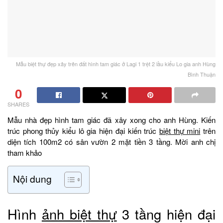
Mẫu biệt thự đẹp xây trên đất hình tam giác ở Lagi 1 trệt 2 lầu kiểu Lo gia anh Hùng
Bình Thuận
0
SHARES
Mẫu nhà đẹp hình tam giác đã xây xong cho anh Hùng. Kiến
trúc phong thủy kiểu lô gia hiện đại kiến trúc
biệt thự mini
trên
diện tích 100m2 có sân vườn 2 mặt tiền 3 tầng. Mời anh chị
tham khảo
Nội dung
Hình
ảnh biệt thự
3 tầng hiện đại