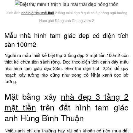
Hình ảnh
nhà biệt thự mái thái
2 tầng mini đẹp ở quê có 6 phòng ngủ hướng
Nam ghé Đông anh Chung view 2
Mẫu nhà hình tam giác đẹp có diện tích
sàn 100m2
Ngoài ra mẫu thiết kế biệt thự 3 tầng đẹp 2 mặt tiền 100m2 còn
thiết kế chừa tiền sảnh rộng. Dọc theo diện tích cạnh đáy mẫu
nhà hình tam giác đẹp 23m. Bên trái diện tích 2,2m để quy
hoạch xây tường rào cũng như trồng cỏ Nhật xanh dọc bờ
tường.
Mặt bằng xây
nhà đẹp 3 tầng 2
mặt tiền
trên đất hình tam giác
anh Hùng Bình Thuận
Nhiều anh chị em thường hay rất băn khoăn có nên mua đất