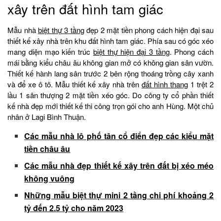
xây trên đất hình tam giác
Mẫu nhà
biệt thự 3 tầng
đẹp 2 mặt tiền phong cách hiện đại sau
thiết kế xây nhà trên khu đất hình tam giác. Phía sau có góc xéo
mang diện mạo kiến trúc
biệt thự hiện đại 3 tầng
. Phong cách
mái bằng kiểu châu âu không gian mở có không gian sân vườn.
Thiết kế hành lang sân trước 2 bên rộng thoáng trồng cây xanh
và để xe ô tô. Mẫu thiết kế xây nhà trên
đất hình thang
1 trệt 2
lầu 1 sân thượng 2 mặt tiền xéo góc. Do công ty cổ phần thiết
kế nhà đẹp mới thiết kế thi công trọn gói cho anh Hùng. Một chủ
nhân ở Lagi Bình Thuận.
Các mẫu nhà lô phố tân cổ điển đẹp các kiểu mặt
tiền châu âu
Các mẫu nhà đẹp thiết kế xây trên đất bị xéo méo
không vuông
Những mẫu biệt thự mini 2 tầng chi phí khoảng 2
tỷ đến 2.5 tỷ cho năm 2023