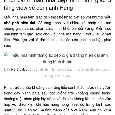
tầng view về đêm anh Hùng
Mẫu nhà hình tam giác đẹp thiết kế khác biệt so với những mẫu
nhà phố hiện đại
23 tầng khác. với nhiều giải pháp kiến tạo
không gian và sự phân chia hình khối phi đối xứng. Kiến trúc
nhà hình tam giác sole cho kiểu
nhà mái bằng
1 trệt 2 lầu 2 mặt
tiền. Phù hợp với lô đất hình tam giác xéo góc thóp hậu phía
sau.
Mẫu
biệt thự đẹp
xây trên đất hình tam giác ở Lagi 1 trệt 2 lầu kiểu Lo gia anh
Hùng Bình Thuận
Phía trước chừa khoảng sân rộng tiểu cảnh thác nước
nhà vườn
trồng cây xanh phía sau góc giếng trời khoảng không thông
thoáng một phần giúp lấy sáng và đối lưu không khí hài hòa vừa
hợp với điều kiện khí hậu nắng nóng nhiệt độ trung bình cao
nhất 29 độ C so với 64 tỉnh thành của Việt Nam. Anh chị xem