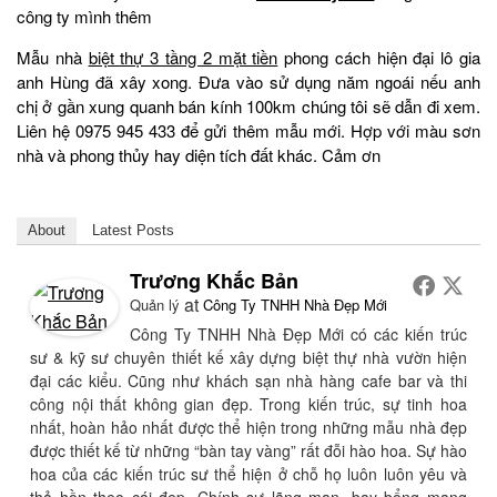
công ty mình thêm
Mẫu nhà
biệt thự 3 tầng 2 mặt tiền
phong cách hiện đại lô gia
anh Hùng đã xây xong. Đưa vào sử dụng năm ngoái nếu anh
chị ở gần xung quanh bán kính 100km chúng tôi sẽ dẫn đi xem.
Liên hệ 0975 945 433 để gửi thêm mẫu mới. Hợp với màu sơn
nhà và phong thủy hay diện tích đất khác. Cảm ơn
About
Latest Posts
Trương Khắc Bản
at
Quản lý
Công Ty TNHH Nhà Đẹp Mới
Công Ty TNHH Nhà Đẹp Mới có các kiến trúc
sư & kỹ sư chuyên thiết kế xây dựng biệt thự nhà vườn hiện
đại các kiểu. Cũng như khách sạn nhà hàng cafe bar và thi
công nội thất không gian đẹp. Trong kiến trúc, sự tinh hoa
nhất, hoàn hảo nhất được thể hiện trong những mẫu nhà đẹp
được thiết kế từ những “bàn tay vàng” rất đỗi hào hoa. Sự hào
hoa của các kiến trúc sư thể hiện ở chỗ họ luôn luôn yêu và
thả hồn theo cái đẹp. Chính sự lãng mạn, bay bổng mang