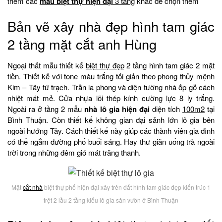
thêm các
mẫu
biệt thự hiện đại
3 tầng
khác để chọn thêm
Bản vẽ xây nhà đẹp hình tam giác
2 tầng mặt cắt anh Hùng
Ngoại thất mẫu thiết kế
biệt thự đẹp
2 tầng hình tam giác 2 mặt
tiền. Thiết kế với tone màu trắng tối giản theo phong thủy mệnh
Kim – Tây tứ trạch. Trần la phong và diện tường nhà ốp gỗ cách
nhiệt mát mẻ. Cửa nhựa lõi thép kính cường lực 8 ly trắng.
Ngoài ra ở tầng 2 mẫu
nhà lô gia hiện đại
diện tích
100m2
tại
Bình Thuận. Còn thiết kế không gian đại sảnh lớn lô gia bên
ngoài hướng Tây. Cách thiết kế này giúp các thành viên gia đình
có thể ngắm đường phố buổi sáng. Hay thư giãn uống trà ngoài
trời trong những đêm gió mát trăng thanh.
Mặt
cắt nhà
biệt thự phố hiện đại xây trên đất hình tam giác đẹp kiến trúc 1
trệt 2 lầu 2 tầng kiểu lô gia sân vườn ở Bình Thuận