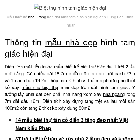
Mẫu thiết kế
nhà 3 tầng
trên đất hình tam giác hiện đại anh Hùng Lagi Bình
Thuận
Thông tin
mẫu nhà đẹp
hình tam
giác hiện đại
Diện tích mặt tiền trước mẫu thiết kế biệt thự hiện đại 1 trệt 2 lầu
mái bằng. Có chiều dài 18,7m chiều sâu ra sau một cạnh 23m
và 1 cạnh bên 19,2m thóp hậu. Chính vì thế mà phương án thiết
kế xây
mẫu nhà biệt thự
mini đẹp trên đất hình tam giác. Ý
tưởng lấy phía sát bên phải nhà hàng xóm xây
nhà ngang
rộng
7m dài sâu 16m. Diện tích xây dựng tầng trệt và lầu mỗi sàn
100m2
còn tầng 2 thiết kế xây dựng 80m2.
14 mẫu biệt thự tân cổ điển 3 tầng đẹp nhất Việt
Nam kiểu Pháp
37 bộ thiết kế bản vẽ xây nhà 2 tầng đẹp và không