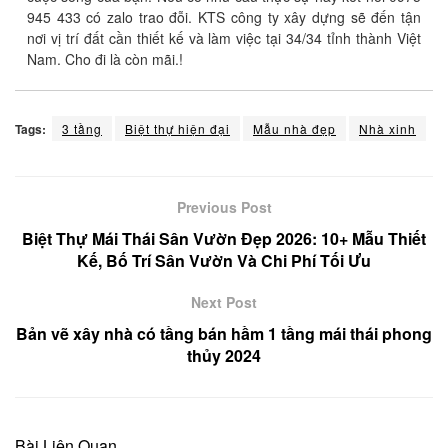
945 433 có zalo trao đỗi. KTS công ty xây dựng sẽ đến tận
nơi vị trí đất cần thiết kế và làm việc tại 34/34 tỉnh thành Việt
Nam. Cho đi là còn mãi.!
Tags:
3 tầng
Biệt thự hiện đại
Mẫu nhà đẹp
Nhà xinh
Previous Post
Biệt Thự Mái Thái Sân Vườn Đẹp 2026: 10+ Mẫu Thiết
Kế, Bố Trí Sân Vườn Và Chi Phí Tối Ưu
Next Post
Bản vẽ xây nhà có tầng bán hầm 1 tầng mái thái phong
thủy 2024
Bài Liên Quan