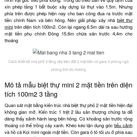
xin phép tầng 1 bắt buộc xây dựng lùi thụt vào 1.5m. Nhưng
phía trên được phép hiện nay cho ban công đua ra trước mặt
tiền chính Nam và bên hông. Nên giải pháp xây nhà
biệt thự
mini
trên diện tích 100m2. Còn lại ngang 6.5m dài ra sau hướng
mặt tiền phụ chính Đông 15,6m chừa sân trước 4,4m cho
thoáng
Cách thiết kế nhà phố 3 tầng xây trên đất 2 mặt tiền có gara 3 phòng ngủ
phòng thờ chị Hương
Mô tả mẫu biệt thự mini 2 mặt tiền trên diện
tích 100m2 3 tầng
Quan sát mặt bằng kiến trúc nhà biệt thự phố 2 mặt tiền hiện đại
không gian mở. Kiến trúc 1 trệt 2 lầu sân thượng chúng ta dễ
dàng thấy sảnh hành lang bên hông. Có khoảng sân trước rộng
thoáng có thể trồng cây xanh. Khéo kéo tận dụng góc
tiểu cảnh
và hồ cá Koi mini ngoài mặt tiền. Còn gara ô tô tối ưu ở phía sau