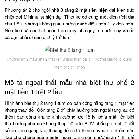
Phương án 2 cho ngôi
nhà 3 tầng 2 mặt tiền hiện đại
kiến trúc
nhiệt đới Minimalist hiện đại. Thiết kế có cùng một diện tích đất
như trên. Nhưng không gian nhưng cách điệu hơn 1 tý đẹp hơn.
Nếu tính cả nội thất hoàn thiện xây nhà quy mô hơn này và ốp
đá bạn phải chuẩn bị 2 tỷ trở lên
Phương án 2 mẫu nhà 2 mặt tiền 3 tầng hiện đại chị Hương chúng tôi dựng
thêm cho chị chọn
Mô tả ngoại thất mẫu nhà biệt thự phố 2
mặt tiền 1 trệt 2 lầu
Hình
ảnh biệt thự
2 tầng 1 tum cơ bản công năng tầng 1 mặt tiền
không thay đổi. Còn tầng 2 thì phía hướng bên ngoài tầng lầu có
thêm ban công khung kính cường lực 15 ly. phía mặt tiền biệt
thự hướng phụ có khung thép hộ sơn PUV chống gỉ sét. Thiết
kế có lam ngang khe thoáng để bố trí thêm cây xanh nhiều hơn.
Tạo cho phòng ngủ master ngoài cùng còn phương án 1 thì chỉ