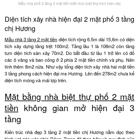
Mẫu nhà phố 3 tầng 2 mặt tiền kiến trúc biệt thự mini hiện đại
Diện tích xây nhà hiện đại 2 mặt phố 3 tầng
chị Hương
Mẫu nhà 3 tầng 2 mặt tiền
diện tích rộng 6.5m dài 15,6m có diện
tích xây dựng tầng trệt 100m2. Tầng lầu 1 là 108m2 còn tầng
tum diện tích sàn xây 70m2. Do bắt đầu từ lầu 1 trở lên có đổ
các ô văng và ban công ở 2 phía 2 mặt tiền chính và phụ. Nên
tính thêm 8m2 nữa. Như vậy tổng diện tích xây nhà hai mặt tiền
3 tầng phong cách hiện đại ms Hương. Lên đến 278m2 chưa kể
diện tích móng và mái lợp trên.
Mặt bằng nhà biệt thự
phố 2 mặt
tiền
không gian mở hiện đại 3
tầng
Kiến trúc nhà đẹp 3 tầng 2 mặt tiền chị Hương nằm dọc theo
hình vạt góc xéo phía Đông. Trong đó theo bản vẽ quy định của