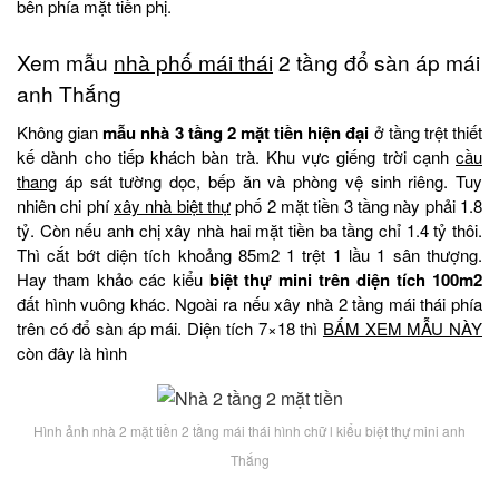
bên phía mặt tiền phị.
Xem mẫu
nhà phố mái thái
2 tầng đổ sàn áp mái
anh Thắng
Không gian
mẫu nhà 3 tầng 2 mặt tiền hiện đại
ở tầng trệt thiết
kế dành cho tiếp khách bàn trà. Khu vực giếng trời cạnh
cầu
thang
áp sát tường dọc, bếp ăn và phòng vệ sinh riêng. Tuy
nhiên chi phí
xây nhà biệt thự
phố 2 mặt tiền 3 tầng này phải 1.8
tỷ. Còn nếu anh chị xây nhà hai mặt tiền ba tầng chỉ 1.4 tỷ thôi.
Thì cắt bớt diện tích khoảng 85m2 1 trệt 1 lầu 1 sân thượng.
Hay tham khảo các kiểu
biệt thự mini trên diện tích 100m2
đất hình vuông khác. Ngoài ra nếu xây nhà 2 tầng mái thái phía
trên có đổ sàn áp mái. Diện tích 7×18 thì
BẤM XEM MẪU NÀY
còn đây là hình
Hình ảnh nhà 2 mặt tiền 2 tầng mái thái hình chữ l kiểu biệt thự mini anh
Thắng