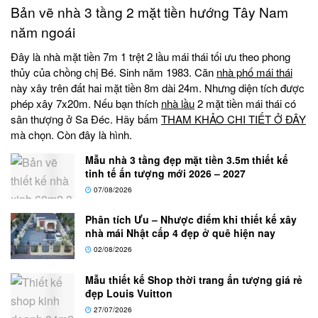
Bản vẽ nhà 3 tầng 2 mặt tiền hướng Tây Nam
năm ngoái
Đây là nhà mặt tiền 7m 1 trệt 2 lầu mái thái tối ưu theo phong
thủy của chồng chị Bé. Sinh năm 1983. Căn
nhà phố mái thái
này xây trên đất hai mặt tiền 8m dài 24m. Nhưng diện tích được
phép xây 7x20m. Nếu bạn thích
nhà lầu
2 mặt tiền mái thái có
sân thượng ở Sa Đéc. Hãy bấm
THAM KHẢO CHI TIẾT Ở ĐÂY
mà chọn. Còn đây là hình.
Mẫu nhà 3 tầng đẹp mặt tiền 3.5m thiết kế
tinh tế ấn tượng mới 2026 – 2027
07/08/2026
Phân tích Ưu – Nhược điểm khi thiết kế xây
nhà mái Nhật cấp 4 đẹp ở quê hiện nay
02/08/2026
Mẫu thiết kế Shop thời trang ấn tượng giá rẻ
đẹp Louis Vuitton
27/07/2026