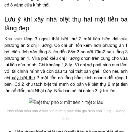
có ô văng cửa kính thôi.
Lưu ý khi xây nhà biệt thự hai mặt tiền ba
tầng đẹp
Khu vực tầng 3 ngoại thất
biệt thự 2 mặt tiền
hiện đại của
phương án 2 chị Hương. Có chi phí tốn kém hơn phương án 1
bởi diện tích sàn tầng 3 lên đến 85m2 so với 70m2 sàn tầng 3
phương án 1. Villa phố kiểu chị Hương chọn trên cùng cho vừa
túi tiền của mình. Chi khoảng 1,8 tỷ. Vì chị sợ phát sinh quá tầm
với tài chính mình và còn đầu tư nội thất bàn ghế.. Còn nếu anh
chị
xây biệt thự
2 mặt tiền có tầng hầm kinh doanh đất rộng 1
bên. Có 2 khu tách biệt thì mình có
bản vẽ biệt thự
2 mặt tiền
tân cổ điển mái Nhật này. Nếu bạn có tài chỉnh 3 tỷ trở lên
Phối cảnh mẫu nhà 2 mặt tiền hướng Nam của gia đình anh Tùng – Hướng
chính
Nên tham khảo biệt thự 2 mặt tiền bề ngang đất rộng