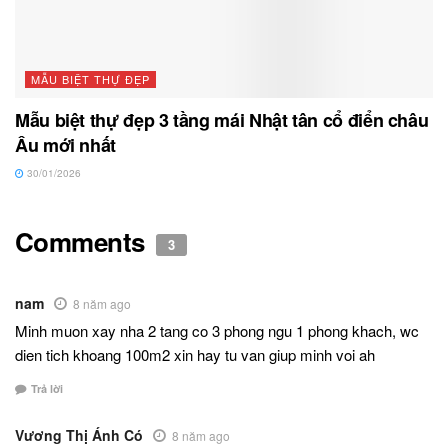
MẪU BIỆT THỰ ĐẸP
Mẫu biệt thự đẹp 3 tầng mái Nhật tân cổ điển châu
Âu mới nhất
30/01/2026
Comments
3
nam
8 năm ago
Minh muon xay nha 2 tang co 3 phong ngu 1 phong khach, wc
dien tich khoang 100m2 xin hay tu van giup minh voi ah
Trả lời
Vương Thị Ánh Có
8 năm ago