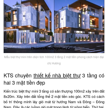
Mẫu biệt thự mini trên diện tích 100m2 3 tầng 2 mặt tiền phong cách hiện đại
chị Hương
KTS chuyên
thiết kế nhà biệt thự
3 tầng có
hai 3 mặt tiền đẹp
Kiến trúc biệt thự mini 3 tầng có sân thượng 100m2 xây trên đất
8x20m. Xây trên đất tổng thể 2 mặt tiền xéo góc. KTS có cách
bố trí thông minh láy gió mát từ hướng Nam và Đông – Đông
Nam. Đây là các luồng gió mát trong lành từ sông biển. Thứ hai,