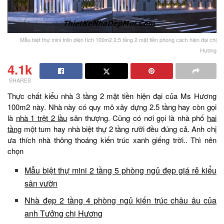
Mẫu biệt thự mini trên diện tích 100m2 2.5 tầng 2 mặt tiền phong cách hiện đại chị
Hương
4.1k
SHARES
Thực chất kiểu nhà 3 tầng 2 mặt tiền hiện đại của Ms Hương
100m2 này. Nhà này có quy mô xây dựng 2.5 tầng hay còn gọi
là
nhà 1 trệt 2 lầu
sân thượng. Cũng có nơi gọi là nhà phố
hai
tầng
một tum hay nhà biệt thự 2 tầng rưỡi đều đúng cả. Anh chị
ưa thích nhà thông thoáng kiến trúc xanh giếng trời.. Thì nên
chọn
Mẫu biệt thự mini 2 tầng 5 phòng ngủ đẹp giá rẻ kiểu
sân vườn
Nhà đẹp 2 tầng 4 phòng ngủ kiến trúc châu âu của
anh Tưởng chị Hương