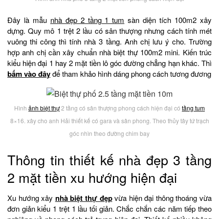
Đây là mẫu
nhà đẹp 2 tầng 1 tum
sàn diện tích 100m2 xây
dựng. Quy mô 1 trệt 2 lầu có sân thượng nhưng cách tính mét
vuông thi công thì tính nhà 3 tầng. Anh chị lưu ý cho. Trường
hợp anh chị cần xây chuẩn nhà biệt thự 100m2 mini. Kiến trúc
kiểu hiện đại 1 hay 2 mặt tiền lô góc đường chẳng hạn khác. Thì
bấm vào đây
để tham khảo hình dáng phong cách tương đương
Hình
ảnh biệt thự
2 tầng có sân thượng phong cách hiện đại có
tầng tum
8×16. xây cho anh Hải thiết kế có gara và sân phong. Theo thủy tây tứ trạch
góc nhìn theo đường chim bay
Thông tin thiết kế nhà đẹp 3 tầng
2 mặt tiền xu hướng hiện đại
Xu hướng xây
nhà biệt thự đẹp
vừa hiện đại thông thoáng vừa
đơn giản kiểu 1 trệt 1 lầu tối giản. Chắc chắn các năm tiếp theo