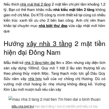
Nếu thích
nhà mái thái 2 tầng
2 mặt tiền chi phí tầm khoảng 1,2
tỷ. Bạn có thể tham khảo mẫu
nhà kiểu mặt tiền 2 tầng
không
gian mở chị Mai. Do KTS công ty mình thiết kế tại cũng có nhiều
kiến trúc xanh tối ưu cho 2 bên ban công. Anh chị nên tham
khảo tại chuyên mục
nhà biệt thự đẹp
vừa cập nhật mới hôm
qua
Hướng
xây nhà 3 tầng
2 mặt tiền
hiện đại Đông Nam
Mẫu thiết kế
nhà 3 tầng hiện đại
8m x 20m nhưng xây diện tích
sàn xây dựng 100m2. Quy mô 1 trệt 2 lầu sân thượng tối ưu
theo phong thủy mệnh Mộc. Tang thạch mộc tức gỗ Dâu Qúy
Sửu năm xây
nhà hợp
tuổi của vợ chồng chị Hương. Dù có
vướng một chút hoàng ốc nhẹ nhưng không đáng kể. Vướng
Kim Lâu mới mượn tuổi nếu cần xây
Mẫu nhà biệt thự
hiện đại 2 tầng 1 tum 2 mặt tiền phố kiểu Lô Gia