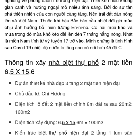
nghiêng về phong cách trẻ trung hiện đại. Thiết kế nhiều không
gian xanh và hướng ngoại mở nhiều ánh sáng. Bởi do sự tàn
phá thiên nhiên của con người càng tăng. Nên trái đất dần nóng
lên và Việt Nam. Thuộc khí hậu Bắc bán cầu nhiệt đới gió mùa
chịu ảnh hưởng bởi hiện tượng En-ni-no. Có hai mùa khô và
mưa trong đó mùa khô kéo dài lên đến 7 tháng nắng nóng. Nhất
là miền Nam tính từ vỹ tuyến 17 trở vào. Minh chứng là tình hình
sau Covid 19 nhiệt độ nước ta tăng cao có nơi hơn 45 độ C
Thông tin xây
nhà biệt thự phố
2 mặt tiền
6.
5 X 15
.6
Dự án thiết kế nhà đẹp 3 tầng 2 mặt tiền hiện đại
Chủ đầu tư: Chị Hương
Diện tích lô đất 2 mặt tiền chính 8m dài ra sau 20m2:
160m2
Diện tích xây dựng: 6.
5 x 15
.6m = 100m2
Kiến trúc
biệt thự phố hiện đại
2 tầng 1 tum sân