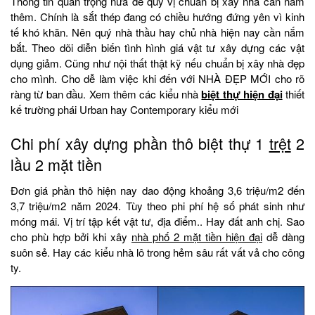
Thông tin quan trọng nữa để quý vị chuẩn bị xây nhà cần nắm
thêm. Chính là sắt thép đang có chiều hướng đứng yên vì kinh
tế khó khăn. Nên quý nhà thầu hay chủ nhà hiện nay cần nắm
bắt. Theo dõi diễn biến tình hình giá vật tư xây dựng các vật
dụng giảm. Cũng như nội thất thật kỹ nếu chuẩn bị xây nhà đẹp
cho mình. Cho dễ làm việc khi đến với NHÀ ĐẸP MỚI cho rõ
ràng từ ban đầu. Xem thêm các kiểu nhà
biệt thự hiện đại
thiết
kế trường phái Urban hay Contemporary kiểu mới
Chi phí xây dựng phần thô biệt thự 1
trệt
2
lầu 2 mặt tiền
Đơn giá phần thô hiện nay dao động khoảng 3,6 triệu/m2 đến
3,7 triệu/m2 năm 2024. Tùy theo phi phí hệ số phát sinh như
móng mái. Vị trí tập kết vật tư, địa điểm.. Hay đất anh chị. Sao
cho phù hợp bởi khi xây
nhà phố 2 mặt tiền hiện đại
dễ dàng
suôn sẻ. Hay các kiểu nhà lô trong hẻm sâu rất vất vả cho công
ty.