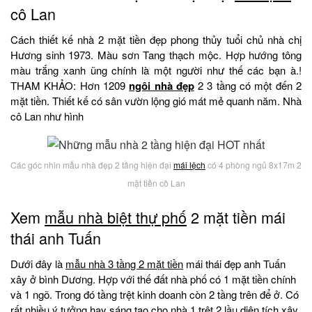
cô Lan
Cách thiết kế nhà 2 mặt tiền đẹp phong thủy tuổi chủ nhà chị
Hương sinh 1973. Màu sơn Tang thạch mộc. Hợp hướng tông
màu trắng xanh ũng chính là một người như thế các bạn à.!
THAM KHẢO: Hơn 1209
ngôi nhà đẹp
2 3 tầng có một đến 2
mặt tiền. Thiết kế có sân vườn lộng gió mát mẻ quanh năm. Nhà
cô Lan như hình
Các góc nhìn mẫu nhà đẹp 2 tầng hiện đại
mái lệch
có 4 phòng ngủ 8x17m 2
mặt tiền cô Lan
Xem
mẫu nhà biệt thự phố
2 mặt tiền mái
thái anh Tuấn
Dưới đây là
mẫu nhà 3 tầng 2 mặt tiền
mái thái đẹp anh Tuấn
xây ở bình Dương. Hợp với thế đất nhà phố có 1 mặt tiền chính
và 1 ngõ. Trong đó tầng trệt kinh doanh còn 2 tầng trên để ở. Có
rất nhiều ý tưởng hay sáng tạo cho nhà 1 trệt 2 lầu diện tích xây