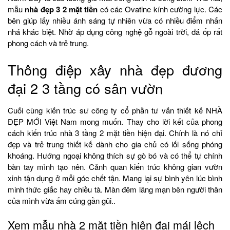
mẫu
nhà đẹp 3 2 mặt tiền
có các Ovatine kính cường lực. Các
bên giúp lấy nhiều ánh sáng tự nhiên vừa có nhiều điểm nhấn
nhá khác biệt. Nhờ áp dụng công nghệ gỗ ngoài trời, đá ốp rất
phong cách và trẻ trung.
Thông điệp xây nhà đẹp đương
đại 2 3 tầng có sân vườn
Cuối cùng kiến trúc sư công ty cổ phần tư vấn thiết kế NHÀ
ĐẸP MỚI Việt Nam mong muốn. Thay cho lời kết của phong
cách kiến trúc nhà 3 tầng 2 mặt tiền hiện đại. Chính là nó chỉ
đẹp và trẻ trung thiết kế dành cho gia chủ có lối sống phóng
khoáng. Hướng ngoại không thích sự gò bó và có thể tự chính
bàn tay mình tạo nên. Cảnh quan kiến trúc không gian vườn
xinh tận dụng ở mỗi góc chết tận. Mang lại sự bình yên lúc bình
minh thức giấc hay chiều tà. Màn đêm lãng mạn bên người thân
của mình vừa ấm cúng gần gũi..
Xem mẫu nhà 2 mặt tiền hiện đại
mái lệch