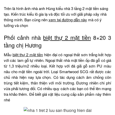
Trên là hình ảnh nhà anh Hùng kiểu nhà 3 tầng 2 mặt tiền sáng
tạo. Kiến trúc kiểu lô gia lạ và độc tối ưu với giải pháp xây nhà
thông minh. Bạn cũng nên
xem tại đường dẫn này
mà có ý
tưởng và chọn
Phối cảnh nhà
biệt thự 2 mặt tiền
8×20 3
tầng chị Hương
Mẫu
biệt thự 2 mặt tiền
hiện đại có ngoại thất sơn trắng kết hợp
với các lam gỗ tự nhiên. Ngoại thất nhà mặt tiền ốp đá gỗ có giá
từ 1,3 triệu/m2 nhiều loại. Kết hợp với đá giả gỗ sơn PU màu
nâu cho mặt tiền ngoài trời. Loại Smartwood SCG rất được các
chủ nhà hiện nay lựa chọn. Có tác dụng cách âm chống côn
trùng tiết kiệm, thân thiện với môi trường. Đương nhiên chi phí
vừa phải tương đối. Có nhiều quy cách các bạn có thể lên mạng
tra khảo thêm. Để biết giá vật liệu cung cấp sản phẩm này thêm
nhé