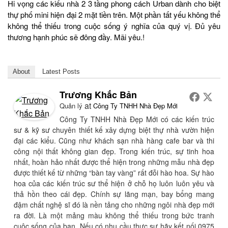
Hi vọng các kiểu nhà 2 3 tầng phong cách Urban dành cho biệt
thự phố mini hiện đại 2 mặt tiền trên. Một phần tất yếu không thể
không thể thiếu trong cuộc sống ý nghĩa của quý vị. Đủ yêu
thương hạnh phúc sẽ đông đầy. Mãi yêu.!
About
Latest Posts
Trương Khắc Bản
at
Quản lý
Công Ty TNHH Nhà Đẹp Mới
Công Ty TNHH Nhà Đẹp Mới có các kiến trúc
sư & kỹ sư chuyên thiết kế xây dựng biệt thự nhà vườn hiện
đại các kiểu. Cũng như khách sạn nhà hàng cafe bar và thi
công nội thất không gian đẹp. Trong kiến trúc, sự tinh hoa
nhất, hoàn hảo nhất được thể hiện trong những mẫu nhà đẹp
được thiết kế từ những “bàn tay vàng” rất đỗi hào hoa. Sự hào
hoa của các kiến trúc sư thể hiện ở chỗ họ luôn luôn yêu và
thả hồn theo cái đẹp. Chính sự lãng mạn, bay bổng mang
đậm chất nghệ sĩ đó là nền tảng cho những ngôi nhà đẹp mới
ra đời. Là một mảng màu không thể thiếu trong bức tranh
cuộc sống của bạn. Nếu có nhu cầu thực sự hãy kết nối 0975