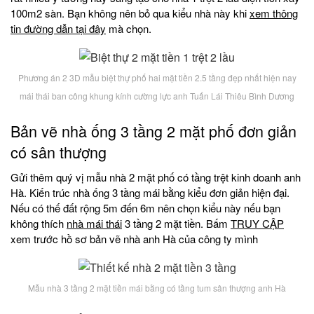
100m2 sàn. Bạn không nên bỏ qua kiểu nhà này khi
xem thông
tin đường dẫn tại đây
mà chọn.
Phương án 2 3D mẫu biệt thự phố hai mặt tiền 2.5 tầng đẹp nhất hiện nay
mái thái ban công khung kính cường lực anh Tuấn Lái Thiêu Bình Dương
Bản vẽ nhà ống 3 tầng 2 mặt phố đơn giản
có sân thượng
Gửi thêm quý vị mẫu nhà 2 mặt phố có tầng trệt kinh doanh anh
Hà. Kiến trúc nhà ống 3 tầng mái bằng kiểu đơn giản hiện đại.
Nếu có thế đất rộng 5m đến 6m nên chọn kiểu này nếu bạn
không thích
nhà mái thái
3 tầng 2 mặt tiền. Bấm
TRUY CẬP
xem trước hồ sơ bản vẽ nhà anh Hà của công ty mình
Mẫu nhà 3 tầng 2 mặt tiền mái bằng có tầng tum sân thượng anh Hà