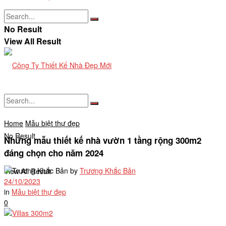
No Result
View All Result
Home
Mẫu biệt thự đẹp
No Result
Những mẫu thiết kế nhà vườn 1 tầng rộng 300m2
đáng chọn cho năm 2024
by
Trương Khắc Bản
View All Result
24/10/2023
in
Mẫu biệt thự đẹp
0