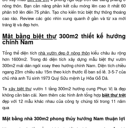
nông thôn. Bạn cần nâng phần kết cấu móng lên cao ít nhất 60
phân trở lên đến 75 phân. Tạo cho kiến trúc biệt thự thông thoáng
cao ráo. Review các góc nhìn xung quanh ở gần và từ xa mới
tráng lệ và đẹp hơn.
Mặt bằng biệt thự
300m2 thiết kế hướng
chính Nam
Tổng thể diện tích
nhà vườn đẹp ở nông thôn
kiểu châu âu rộng
hơn 1600m2. Trong đó diện tích xây dựng mẫu biệt thự vườn
300m2 mái dán ngói xoay theo hướng chính Nam. Diện tích chiều
ngang 23m chiều sâu 15m theo kích thước lỗ ban số lẻ. 3-5-7 của
chủ nhà anh Tú sinh 1973 Quý Sửu mệnh Ly Hỏa Gỗ Dâ.
Ta
xây biệt thự
vườn 1 tầng 300m2 hướng cung Phục Vị là đẹp
không cần bàn cãi. Xem thêm các hình ảnh tổng hợp
biệt thự trệt
đẹp với 12 mẫu khác nhau của công ty chúng tôi trong 11 năm
qua
Mặt bằng nhà 300m2 phong thủy hướng Nam thuận lợi