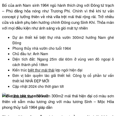
Bố của anh Nam sinh 1964 ngũ hành thích ứng với Đông tứ trạch
– Phú đăng hỏa nóng như Trương Phi. Chính vì thế khi tư vấn
concept ý tưởng thiên về nhà villa trệt mái thái rộng rãi. Trở nhiều
cửa và sảnh phụ bên hướng chính Đông cung Sinh Khí. Thỏa mãn
với mọi điều kiện như ánh sáng và gió mát tự nhiên
Dự án thiết kế biệt thự nhà vườn 300m2 hướng Nam ghé
Đông
Phong thủy nhà vườn cho tuổi 1964
Chủ đầu tư: Anh Nam
Diện tích đất: Ngang 25m dài 60m ở vùng ven đô ngoại ô
cách thành phố 18km
Kiến trúc
biệt thự mái thái
lợp ngói hiện đại
Đơn vị bản quyền tác giả thiết kế: Công ty cổ phần tư vấn
thiết kế NHÀ ĐẸP MỚI
Cập nhật 2024 cho thời gian tới
Phối c
ảnh biệt thự
nhà vườn 300m2 mái thái hiện đại có màu sơn
thiên về sẫm màu tương ứng với màu tương Sinh – Mộc Hỏa
phong thủy tuổi 1964 giáp dần