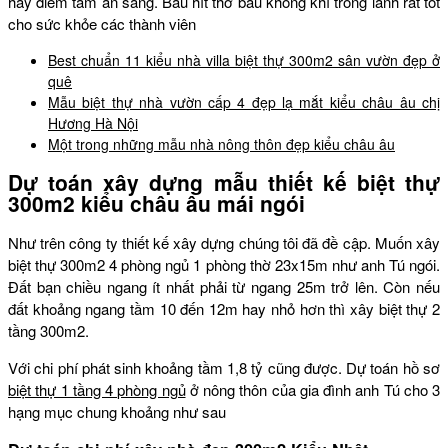
hay điểm tâm ăn sáng. Bầu hít thở bầu không khí trong lành rất tốt
cho sức khỏe các thành viên
Best chuẩn 11 kiểu nhà villa biệt thự 300m2 sân vườn đẹp ở
quê
Mẫu biệt thự nhà vườn cấp 4 đẹp lạ mắt kiểu châu âu chị
Hương Hà Nội
Một trong những mẫu nhà nông thôn đẹp kiểu châu âu
Dự toán xây dựng mẫu thiết kế biệt thự
300m2 kiểu châu âu mái ngói
Như trên công ty thiết kế xây dựng chúng tôi đã đề cập. Muốn xây
biệt thự 300m2 4 phòng ngủ 1 phòng thờ 23x15m như anh Tú ngói.
Đất bạn chiều ngang ít nhất phải từ ngang 25m trở lên. Còn nếu
đất khoảng ngang tầm 10 đến 12m hay nhỏ hơn thì xây biệt thự 2
tầng 300m2.
Với chi phí phát sinh khoảng tầm 1,8 tỷ cũng được. Dự toán hồ sơ
biệt thự 1 tầng 4 phòng ngủ
ở nông thôn của gia đình anh Tú cho 3
hạng mục chung khoảng như sau