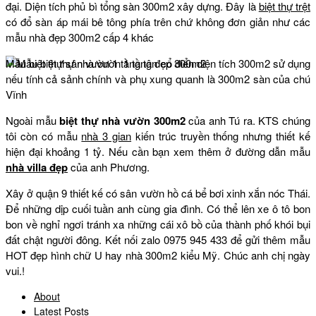
đại. Diện tích phủ bì tổng sàn 300m2 xây dựng. Đây là
biệt thự trệt
có đổ sàn áp mái bê tông phía trên chứ không đơn giản như các
mẫu nhà đẹp 300m2 cấp 4 khác
Mẫu biệt thự sân vườn 1 tầng tân cổ điển diện tích 300m2 sử dụng
nếu tính cả sảnh chính và phụ xung quanh là 300m2 sàn của chú
Vĩnh
Ngoài mẫu
biệt thự nhà vườn 300m2
của anh Tú ra. KTS chúng
tôi còn có mẫu
nhà 3 gian
kiến trúc truyền thống nhưng thiết kế
hiện đại khoảng 1 tỷ. Nếu cần bạn xem thêm ở đường dẫn mẫu
nhà villa đẹp
của anh Phương.
Xây ở quận 9 thiết kế có sân vườn hồ cá bể bơi xinh xắn nóc Thái.
Để những dịp cuối tuần anh cùng gia đình. Có thể lên xe ô tô bon
bon về nghỉ ngơi tránh xa những cái xô bồ của thành phố khói bụi
đất chật người đông. Kết nối zalo 0975 945 433 để gửi thêm mẫu
HOT đẹp hình chữ U hay nhà 300m2 kiểu Mỹ. Chúc anh chị ngày
vui.!
About
Latest Posts