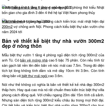
Cách
thiết kế nhà đẹp 1 tầng
4 phòng ngủ 1 phòng thờ kiểu Nhật
bốn gian cho gia đình 3 đến 4 thế hệ tại Việt Nam phong thủy
Mẫu nhà đẹp
4 phòng ngủ phong cách kiến trúc mái nhật hiện đại
200m2
vợ chồng anh Nội. Phong cách kiểu biệt thự sân vườn cho
năm 2024 tới
Bản vẽ thiết kế biệt thự nhà vườn 300m2
đẹp ở nông thôn
Mẫu biệt thự vườn 1 tầng 4 phòng ngủ diện tích rộng 300m2 của
anh Tú. Có
bản vẽ móng nhà
cao 5 bậc 75 phân. Còn nếu tính từ
sàn gạch lát nền lên đến bản vẽ nóc mái cao 7.5m. Trong đó diện
tích lọt lòng không tính dầm và mê dày 10cm thì 3.9m. Còn tính
riêng bản vẽ
biệt thự mái ngói
cao 3.6m.
Nói như thế không có nghĩa là bản vẽ thiết kế kế nhà đẹp 300m2
thấp hơn. Hay quá cao mà nó rất chuẩn theo kiến trúc biệt thự villa
phong cách đồng quê. Với chiều ngang 23m dài 15m tính cả sảnh.
Nhưng sàn diện tích rộng 300m2 kiểu châu âu trong mọi thời đại.
Chi tiết bản vẽ kiến trúc biệt thự nhà vườn rộng 300m2 cho trục