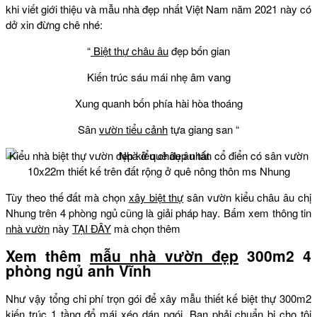
khi viết giới thiệu và mẫu nhà đẹp nhất Việt Nam năm 2021 này có
dở xin đừng chê nhé:
“
Biệt thự châu âu
đẹp bốn gian
Kiến trúc sáu mái nhẹ âm vang
Xung quanh bốn phía hài hòa thoáng
Sân
vườn tiểu cảnh
tựa giang san “
Kiểu nhà biệt thự vườn đẹp kiểu châu âu tân cổ điển có sân vườn
10x22m thiết kế trên đất rộng ở quê nông thôn ms Nhung
Tùy theo thế đất mà chọn
xây biệt thự
sân vườn kiểu châu âu chị
Nhung trên 4 phòng ngủ cũng là giải pháp hay. Bấm xem thông tin
nhà vườn
này
TẠI ĐÂY
mà chọn thêm
Xem thêm
mẫu nhà vườn đẹp
300m2 4
phòng ngủ anh Vĩnh
Như vậy tổng chi phí trọn gói để xây mẫu thiết kế biệt thự 300m2
kiến trúc 1 tầng đổ mái xéo dán ngói. Bạn phải chuẩn bị cho tôi