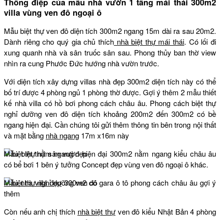
Thông điệp của mẫu nhà vườn 1 tầng mái thái 300m2
villa vùng ven đô ngoại ô
Mẫu biệt thự ven đô diện tích 300m2 ngang 15m dài ra sau 20m2.
Dành riêng cho quý gia chủ thích
nhà biệt thự mái thái
. Có lối đi
xung quanh nhà và sân truốc sân sau. Phong thủy ban thờ view
nhìn ra cung Phước Đức hướng nhà vườn trước.
Với diện tích xây dựng villas nhà đẹp 300m2 diện tích này có thể
bố trí được 4 phòng ngủ 1 phòng thờ được. Gợi ý thêm 2 mẫu thiết
kế nhà villa có hồ bơi phong cách châu âu. Phong cách biệt thự
nghỉ dưỡng ven đô diện tích khoảng 200m2 đến 300m2 có bề
ngang hiện đại. Cần chúng tôi gửi thêm thông tin bên trong nội thất
và mặt bằng
nhà ngang
17m x16m này
Mẫu biệt thự sân vườn hiện đại 300m2 nằm ngang kiểu châu âu
có bể bơi 1 bên ý tưởng Concept đẹp vùng ven đô ngoại ô khác.
Mẫu nhà villa đẹp
300m2 có gara ô tô phong cách châu âu gợi ý
thêm
Còn nếu anh chị thích
nhà biệt thự
ven đô kiểu Nhật Bản 4 phòng