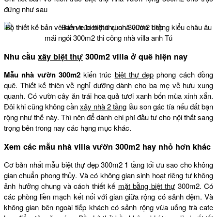
đứng như sau
Bộ thiết kế bản vẽ kiến trúc biệt thự nhà vườn 1 tầng kiểu châu âu
mái ngói 300m2 thi công nhà villa anh Tú
Nhu cầu
xây biệt thự
300m2 villa ở quê hiện nay
Mẫu nhà vườn 300m2
kiến trúc
biệt thự đẹp
phong cách đồng
quê. Thiết kế thiên về nghỉ dưỡng dành cho ba mẹ về hưu xung
quanh. Có vườn cây ăn trái hoa quả tươi xanh bốn mùa xinh xắn.
Đôi khi cũng không cần
xây nhà 2 tầng
lầu son gác tía nếu đất bạn
rộng như thế này. Thì nên để dành chi phí đầu tư cho nội thất sang
trọng bên trong nay các hạng mục khác.
Xem các mẫu nhà villa vườn 300m2 hay nhỏ hơn khác
Cơ bản nhất mẫu biệt thự đẹp 300m2 1 tầng tối ưu sao cho không
gian chuẩn phong thủy. Và có không gian sinh hoạt riêng tư không
ảnh hưởng chung và cách thiết kế
mặt bằng biệt thự
300m2. Có
các phòng liền mạch kết nối với gian giữa rộng có sảnh đệm. Và
không gian bên ngoài tiếp khách có sảnh rộng vừa uống trà cafe