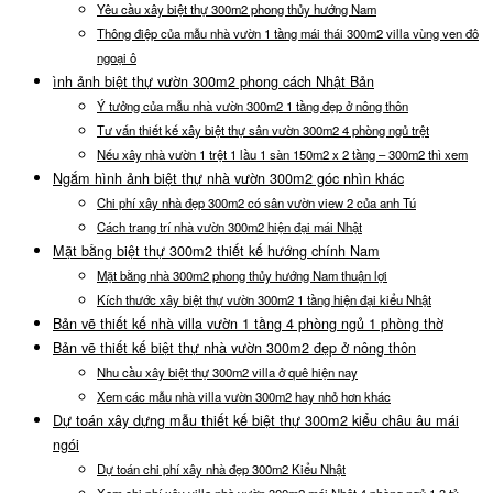
Yêu cầu xây biệt thự 300m2 phong thủy hướng Nam
Thông điệp của mẫu nhà vườn 1 tầng mái thái 300m2 villa vùng ven đô
ngoại ô
ình ảnh biệt thự vườn 300m2 phong cách Nhật Bản
Ý tưởng của mẫu nhà vườn 300m2 1 tầng đẹp ở nông thôn
Tư vấn thiết kế xây biệt thự sân vườn 300m2 4 phòng ngủ trệt
Nếu xây nhà vườn 1 trệt 1 lầu 1 sàn 150m2 x 2 tầng – 300m2 thì xem
Ngắm hình ảnh biệt thự nhà vườn 300m2 góc nhìn khác
Chi phí xây nhà đẹp 300m2 có sân vườn view 2 của anh Tú
Cách trang trí nhà vườn 300m2 hiện đại mái Nhật
Mặt bằng biệt thự 300m2 thiết kế hướng chính Nam
Mặt bằng nhà 300m2 phong thủy hướng Nam thuận lợi
Kích thước xây biệt thự vườn 300m2 1 tầng hiện đại kiểu Nhật
Bản vẽ thiết kế nhà villa vườn 1 tầng 4 phòng ngủ 1 phòng thờ
Bản vẽ thiết kế biệt thự nhà vườn 300m2 đẹp ở nông thôn
Nhu cầu xây biệt thự 300m2 villa ở quê hiện nay
Xem các mẫu nhà villa vườn 300m2 hay nhỏ hơn khác
Dự toán xây dựng mẫu thiết kế biệt thự 300m2 kiểu châu âu mái
ngói
Dự toán chi phí xây nhà đẹp 300m2 Kiểu Nhật
Xem chi phí xây villa nhà vườn 300m2 mái Nhật 4 phòng ngủ 1.3 tỷ