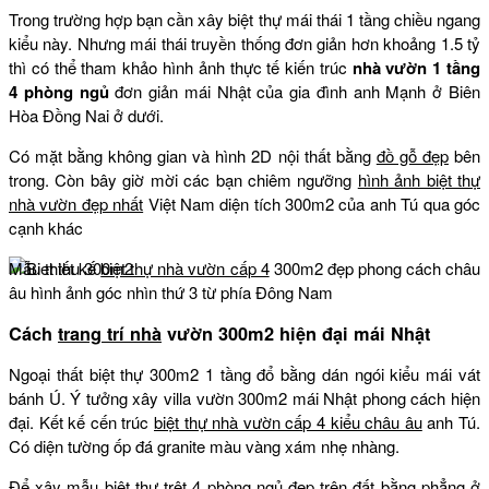
Trong trường hợp bạn cần xây biệt thự mái thái 1 tầng chiều ngang
kiểu này. Nhưng mái thái truyền thống đơn giản hơn khoảng 1.5 tỷ
thì có thể tham khảo hình ảnh thực tế kiến trúc
nhà vườn 1 tầng
4 phòng ngủ
đơn giản mái Nhật của gia đình anh Mạnh ở Biên
Hòa Đồng Nai ở dưới.
Có mặt bằng không gian và hình 2D nội thất bằng
đồ gỗ đẹp
bên
trong. Còn bây giờ mời các bạn chiêm ngưỡng
hình ảnh biệt thự
nhà vườn đẹp nhất
Việt Nam diện tích 300m2 của anh Tú qua góc
cạnh khác
Mẫu thiết kế
biệt thự nhà vườn cấp 4
300m2 đẹp phong cách châu
âu hình ảnh góc nhìn thứ 3 từ phía Đông Nam
Cách
trang trí nhà
vườn 300m2 hiện đại mái Nhật
Ngoại thất biệt thự 300m2 1 tầng đổ bằng dán ngói kiểu mái vát
bánh Ú. Ý tưởng xây villa vườn 300m2 mái Nhật phong cách hiện
đại. Kết kế cến trúc
biệt thự nhà vườn cấp 4 kiểu châu âu
anh Tú.
Có diện tường ốp đá granite màu vàng xám nhẹ nhàng.
Để xây mẫu
biệt thự trệt
4 phòng ngủ đẹp trên đất bằng phẳng ở