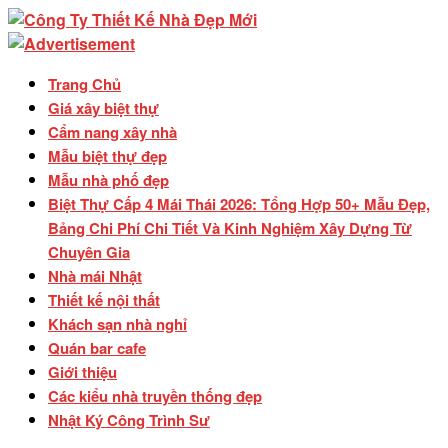
Trang Chủ
Giá xây biệt thự
Cẩm nang xây nhà
Mẫu biệt thự đẹp
Mẫu nhà phố đẹp
Biệt Thự Cấp 4 Mái Thái 2026: Tổng Hợp 50+ Mẫu Đẹp,
Bảng Chi Phí Chi Tiết Và Kinh Nghiệm Xây Dựng Từ
Chuyên Gia
Nhà mái Nhật
Thiết kế nội thất
Khách sạn nhà nghỉ
Quán bar cafe
Giới thiệu
Các kiểu nhà truyền thống đẹp
Nhật Ký Công Trình Sư