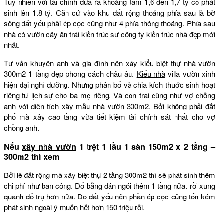
Tuy nhiên với tài chính đưa ra khoảng tầm 1,6 đến 1,7 tỷ có phát
sinh lên 1.8 tỷ. Căn cứ vào khu đất rộng thoáng phía sau là bờ
sông đất yếu phải ép cọc cũng như 4 phía thông thoáng. Phía sau
nhà có vườn cây ăn trái kiến trúc sư công ty kiến trúc nhà đẹp mới
nhất.
Tư vấn khuyên anh và gia đình nên xây kiểu biệt thự nhà vườn
300m2 1 tầng đẹp phong cách châu âu.
Kiểu nhà
villa vườn xinh
hiện đại nghỉ dưỡng. Nhưng phân bổ và chia kích thước sinh hoạt
riêng tư lịch sự cho ba mẹ riêng. Và con trai cũng như vợ chồng
anh với diện tích xây mẫu nhà vườn 300m2. Bởi không phải đất
phố mà xây cao tầng vừa tiết kiệm tài chính sát nhất cho vợ
chồng anh.
Nếu
xây nhà vườn
1 trệt 1 lầu 1 sàn 150m2 x 2 tầng –
300m2 thì xem
Bởi lẽ đất rộng mà xây biệt thự 2 tầng 300m2 thì sẽ phát sinh thêm
chi phí như ban công. Đổ bằng dán ngói thêm 1 tầng nữa. rồi xung
quanh đổ trụ hơn nữa. Do đất yếu nên phần ép cọc cũng tốn kém
phát sinh ngoài ý muốn hết hơn 150 triệu rồi.