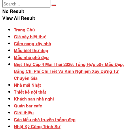
No Result
View All Result
Trang Chủ
Giá xây biệt thự
Cẩm nang xây nhà
Mẫu biệt thự đẹp
Mẫu nhà phố đẹp
Biệt Thự Cấp 4 Mái Thái 2026: Tổng Hợp 50+ Mẫu Đẹp,
Bảng Chi Phí Chi Tiết Và Kinh Nghiệm Xây Dựng Từ
Chuyên Gia
Nhà mái Nhật
Thiết kế nội thất
Khách sạn nhà nghỉ
Quán bar cafe
Giới thiệu
Các kiểu nhà truyền thống đẹp
Nhật Ký Công Trình Sư