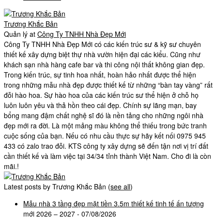
Trương Khắc Bản
Quản lý
at
Công Ty TNHH Nhà Đẹp Mới
Công Ty TNHH Nhà Đẹp Mới có các kiến trúc sư & kỹ sư chuyên
thiết kế xây dựng biệt thự nhà vườn hiện đại các kiểu. Cũng như
khách sạn nhà hàng cafe bar và thi công nội thất không gian đẹp.
Trong kiến trúc, sự tinh hoa nhất, hoàn hảo nhất được thể hiện
trong những mẫu nhà đẹp được thiết kế từ những “bàn tay vàng” rất
đỗi hào hoa. Sự hào hoa của các kiến trúc sư thể hiện ở chỗ họ
luôn luôn yêu và thả hồn theo cái đẹp. Chính sự lãng mạn, bay
bổng mang đậm chất nghệ sĩ đó là nền tảng cho những ngôi nhà
đẹp mới ra đời. Là một mảng màu không thể thiếu trong bức tranh
cuộc sống của bạn. Nếu có nhu cầu thực sự hãy kết nối 0975 945
433 có zalo trao đỗi. KTS công ty xây dựng sẽ đến tận nơi vị trí đất
cần thiết kế và làm việc tại 34/34 tỉnh thành Việt Nam. Cho đi là còn
mãi.!
Latest posts by Trương Khắc Bản
(
see all
)
Mẫu nhà 3 tầng đẹp mặt tiền 3.5m thiết kế tinh tế ấn tượng
mới 2026 – 2027
- 07/08/2026