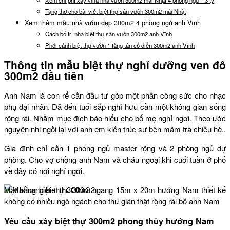
Tặng thơ cho bài viết biệt thự sân vườn 300m2 mái Nhật
Xem thêm mẫu nhà vườn đẹp 300m2 4 phòng ngủ anh Vĩnh
Cách bố trí nhà biệt thự sân vườn 300m2 anh Vĩnh
Phối cảnh biệt thự vườn 1 tầng tân cổ điển 300m2 anh Vĩnh
Thông tin mẫu biệt thự nghỉ dưỡng ven đô
300m2 đầu tiên
Anh Nam là con rể cần đầu tư góp một phần công sức cho nhạc
phụ đại nhân. Đã đến tuổi sắp nghỉ hưu cần một không gian sống
rộng rãi. Nhằm mục đích báo hiếu cho bố mẹ nghỉ ngơi. Theo ước
nguyện nhi ngồi lại với anh em kiến trúc sư bên mâm trà chiều hè..
Gia đình chỉ cần 1 phòng ngủ master rộng và 2 phòng ngủ dự
phòng. Cho vợ chồng anh Nam và cháu ngoại khi cuối tuần ở phố
về đây có nơi nghỉ ngơi.
Mặt bằng biệt thự
300m2 ngang 15m x 20m hướng Nam thiết kế
không có nhiều ngõ ngách cho thư giãn thật rộng rãi bố anh Nam
Yêu cầu
xây biệt thự
300m2 phong thủy hướng Nam