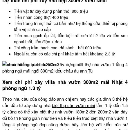
Dự toán chi phí xây nhà đẹp 300m2 Kiểu Nhật
Tiền vật tư xây dựng phần thô: 800 triệu
Tiền nhân công thợ: 400 triệu
Tiền trang trí nội thất cơ bản như hệ thống cửa, thiết bị phòng
tắm vệ sinh cao cấp
Tiền mua gạch ốp lát, tiền bột trét sơn lót 2 lớp và tiền sơn
ngoại thất, tiền điện + đèn
Thi công trần thạch cao, đá sảnh.. hết 600 triệu
Ngoài ra còn có các chi phí khác tầm hết khoảng 2.3 tỷ
Hình ảnh tổng quan dự toán xây dựng biệt thự nhà vườn 1 tầng 4
phòng ngủ mái ngói 300m2 kiểu châu âu anh Tú
Xem chi phí xây villa nhà vườn 300m2 mái Nhật 4
phòng ngủ 1.3 tỷ
Theo nhu cầu của đông đảo anh chị em hay các gia đình 3 thế hệ
cần đầu tư xây dựng nhà
biệt thự sân vườn mini
tầm 1 tỷ đến 1.5
tỷ cũng có thể
xây biệt thự
nhà vườn 180m2 đến 200m2 vẫn đầy
đủ bố trí không gian như trên và kiểu kiến trúc biệt thự nhà vườn 1
tầng 4 phòng ngủ đẹp cũng được hãy liên hệ với kiến trúc sư