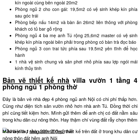
kín ngoài cùng bên ngoài 20m2
Phòng ngủ 2 cho con gái: 19,5m2 có vệ sinh khép kín phía
sau góc trái
Phòng bếp nấu 14m2 và bàn ăn 26m2 liên thông với phòng
khách có tủ bar gỗ rộng
Phòng ngủ 4 ba mẹ anh Tú rộng 25,6m2 master có vệ sinh
khép kín phía ngoài bên phải trong phòng có bàn trà đọc báo
Phòng ngủ 3 con trai tức phía sau 19.5m2 yên tĩnh để học
hành
1 nhà vệ sinh chung và sân phơi nhỏ phía sau lợp ngói mái
kính thủy tinh
Bản vẽ thiết kế nhà
villa vườn 1 tầng 4
phòng ngủ 1 phòng thờ
Đây là bản vẽ nhà đẹp 4 phòng ngủ anh Nội có chi phí thấp hơn.
Cũng như diện tích sân vườn nhỏ hơn nhà anh Tú. Đồng thời chi
phí cũng tiết kiệm hơn. Mình gửi thêm để anh chị có đất nằm sâu
trong khu dân cư nông thôn. Hay thậm chí vùng đất rẫy chọn thêm
Mẫu biệt thự
nhà vườn 200m2
thiết kế trên đất ở trong khu dân cư
nông thôn đất hẻm anh Nội