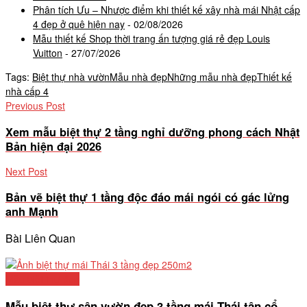
Phân tích Ưu – Nhược điểm khi thiết kế xây nhà mái Nhật cấp
4 đẹp ở quê hiện nay
- 02/08/2026
Mẫu thiết kế Shop thời trang ấn tượng giá rẻ đẹp Louis
Vuitton
- 27/07/2026
Tags:
Biệt thự nhà vườn
Mẫu nhà đẹp
Những mẫu nhà đẹp
Thiết kế
nhà cấp 4
Previous Post
Xem mẫu biệt thự 2 tầng nghỉ dưỡng phong cách Nhật
Bản hiện đại 2026
Next Post
Bản vẽ biệt thự 1 tầng độc đáo mái ngói có gác lửng
anh Mạnh
Bài Liên Quan
Mẫu biệt thự đẹp
Mẫu biệt thự sân vườn đẹp 3 tầng mái Thái tân cổ