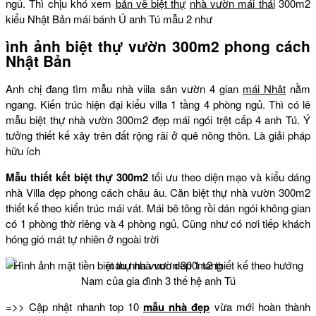
ngủ. Thì chịu khó xem
bản vẽ biệt thự
nhà vườn mái thái
300m2
kiểu Nhật Bản mái bánh Ú anh Tú mẫu 2 như
ình ảnh biệt thự vườn 300m2 phong cách
Nhật Bản
Anh chị đang tìm mẫu nhà viila sân vườn 4 gian
mái Nhật
nằm
ngang. Kiến trúc hiện đại kiểu villa 1 tầng 4 phòng ngủ. Thì có lẽ
mẫu biệt thự nhà vườn 300m2 đẹp mái ngói trệt cấp 4 anh Tú. Ý
tưởng thiết kế xây trên đất rộng rãi ở quê nông thôn. Là giải pháp
hữu ích
Mẫu thiết kết biệt thự 300m2
tối ưu theo diện mạo và kiểu dáng
nhà Villa đẹp phong cách châu âu. Căn biệt thự nhà vườn 300m2
thiết kế theo kiến trúc mái vát. Mái bê tông rồi dán ngói không gian
có 1 phòng thờ riêng và 4 phòng ngủ. Cũng như có nơi tiếp khách
hóng gió mát tự nhiên ở ngoài trời
Hình ảnh mặt tiền biệt thự nhà vườn 300m2 thiết kế theo hướng
Nam của gia đình 3 thế hệ anh Tú
=>> Cập nhật nhanh top 10
mẫu nhà đẹp
vừa mới hoàn thành