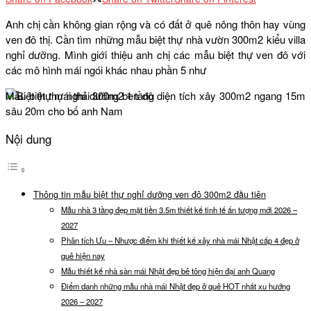
Anh chị cần không gian rộng và có đất ở quê nông thôn hay vùng
ven đô thị. Cần tìm những mẫu biệt thự nhà vườn 300m2 kiểu villa
nghỉ dưỡng. Mình giới thiệu anh chị các mẫu biệt thự ven đô với
các mô hình mái ngói khác nhau phần 5 như
Mẫu biệt thự nghỉ dưỡng ben đô diện tích xây 300m2 ngang 15m
sâu 20m cho bố anh Nam
Nội dung
Thông tin mẫu biệt thự nghỉ dưỡng ven đô 300m2 đầu tiên
Mẫu nhà 3 tầng đẹp mặt tiền 3.5m thiết kế tinh tế ấn tượng mới 2026 –
2027
Phân tích Ưu – Nhược điểm khi thiết kế xây nhà mái Nhật cấp 4 đẹp ở
quê hiện nay
Mẫu thiết kế nhà sàn mái Nhật đẹp bê tông hiện đại anh Quang
Điểm danh những mẫu nhà mái Nhật đẹp ở quê HOT nhất xu hướng
2026 – 2027