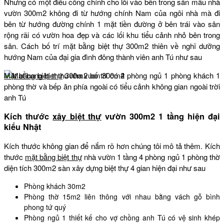
Nhưng có một điều cổng chính cho lối vào bên trong sân mẫu nhà
vườn 300m2 không đi từ hướng chính Nam của ngôi nhà mà đi
bên từ hướng đường chính 1 mặt tiền đường ở bên trái vào sân
rộng rãi có vườn hoa đẹp và các lối khu tiểu cảnh nhỏ bên trong
sân. Cách bố trí mặt bằng biệt thự 300m2 thiên về nghĩ dưỡng
hướng Nam của đại gia đình đông thành viên anh Tú như sau
Mặt bằng biệt thự
300m2 bố trí có 4 phòng ngủ 1 phòng khách 1
phòng thờ và bếp ăn phía ngoài có tiểu cảnh không gian ngoài trời
anh Tú
Kích thước
xây biệt thự
vườn 300m2 1 tầng hiện đại
kiểu Nhật
Kích thước không gian để nắm rõ hơn chúng tôi mô tả thêm. Kích
thước
mặt bằng biệt thự
nhà vườn 1 tầng 4 phòng ngủ 1 phòng thờ
diện tích 300m2 sàn xây dựng biệt thự 4 gian hiện đại như sau
Phòng khách 30m2
Phòng thờ 15m2 liên thông với nhau bằng vách gỗ bình
phong tứ quý
Phòng ngủ 1 thiết kế cho vợ chồng anh Tú có vệ sinh khép