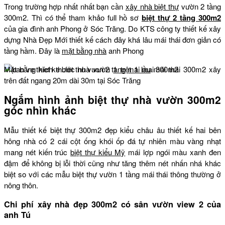
Trong trường hợp nhất nhất bạn cần
xây nhà biệt thự
vườn 2 tầng
300m2. Thì có thể tham khảo full hồ sơ
biệt thự 2 tầng 300m2
của gia đình anh Phong ở Sóc Trăng. Do KTS công ty thiết kế xây
dựng Nhà Đẹp Mới thiết kế cách đây khá lâu mái thái đơn giản có
tầng hầm. Đây là
mặt bằng nhà
anh Phong
Mặt bằng kích thước nhà vườn
1 trệt 1 lầu
mái thái 300m2 xây
trên đất ngang 20m dài 30m tại Sóc Trăng
Ngắm hình ảnh biệt thự nhà vườn 300m2
góc nhìn khác
Mẫu thiết kế biệt thự 300m2 đẹp kiểu châu âu thiết kế hai bên
hông nhà có 2 cái cột ống khói ốp đá tự nhiên màu vàng nhạt
mang nét kiến trúc
biệt thự kiểu Mỹ
mái lợp ngói màu xanh đen
đậm để không bị lỗi thời cũng như tăng thêm nét nhấn nhá khác
biệt so với các mẫu biệt thự vườn 1 tầng mái thái thông thường ở
nông thôn.
Chi phí xây nhà đẹp 300m2 có sân vườn view 2 của
anh Tú