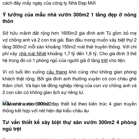
cách đây mấy ngày của công ty Nhà Đẹp Mới
Ý tưởng của mẫu nhà vườn 300m2 1 tầng đẹp ở nông
thôn
Sở hữu mảnh đất rộng hơn 1600m2 gia đình anh Tú gồm bố mẹ
vợ chồng anh và 2 con trai gái. Ban đầu mong muốn xây biệt thự 2
tầng 300m2 mỗi sàn khoảng 150m2 mái thái truyền thống. Với chi
phí xây
nhà mái Nhật
khoảng 1,7 tỷ đến 1,8 tỷ. Cho gia đình 3 thế
hệ trong đó có 1 phòng ngủ của người già ở tầng
trệt
cho tiện.
Vì có tuổi lên xuống
cầu thang
khó cũng như không gian phòng
khách thật rộng. Bởi gia đình anh thường xuyên có con cháu ghé
thăm chơi. Và bạn bè đồng nghiệp riêng của con vợ chồng anh và
2 con cần có không gian lịch sự riêng tư.
Mẫu nhà vườn 300m2 đẹp thiết kế theo kiến trúc 4 gian truyền
thống kết hợp với nét hiện đại kiểu châu âu
Tư vấn thiết kế xây biệt thự sân vườn 300m2 4 phòng
ngủ trệt