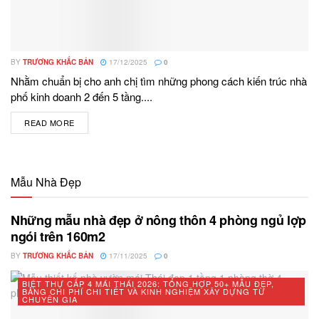
BY
TRƯƠNG KHẮC BẢN
17/12/2025
0
Nhằm chuẩn bị cho anh chị tìm những phong cách kiến trúc nhà
phố kinh doanh 2 đến 5 tầng....
READ MORE
DETAILS
Mẫu Nhà Đẹp
Những mẫu nhà đẹp ở nông thôn 4 phòng ngủ lợp
ngói trên 160m2
BY
TRƯƠNG KHẮC BẢN
17/11/2025
0
BIỆT THỰ CẤP 4 MÁI THÁI 2026: TỔNG HỢP 50+ MẪU ĐẸP,
BẢNG CHI PHÍ CHI TIẾT VÀ KINH NGHIỆM XÂY DỰNG TỪ
CHUYÊN GIA