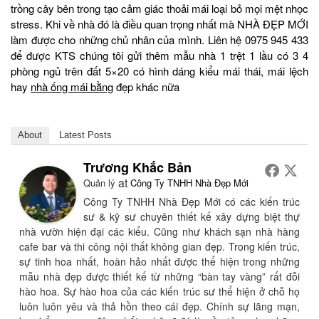
trồng cây bên trong tạo cảm giác thoải mái loại bỏ mọi mệt nhọc
stress. Khi về nhà đó là điều quan trọng nhất mà NHÀ ĐẸP MỚI
làm được cho những chủ nhân của mình. Liên hệ 0975 945 433
để được KTS chúng tôi gửi thêm mẫu nhà 1 trệt 1 lầu có 3 4
phòng ngủ trên đất 5×20 có hình dáng kiểu mái thái, mái lệch
hay
nhà ống mái bằng
đẹp khác nữa
About
Latest Posts
Trương Khắc Bản
at
Quản lý
Công Ty TNHH Nhà Đẹp Mới
Công Ty TNHH Nhà Đẹp Mới có các kiến trúc
sư & kỹ sư chuyên thiết kế xây dựng biệt thự
nhà vườn hiện đại các kiểu. Cũng như khách sạn nhà hàng
cafe bar và thi công nội thất không gian đẹp. Trong kiến trúc,
sự tinh hoa nhất, hoàn hảo nhất được thể hiện trong những
mẫu nhà đẹp được thiết kế từ những “bàn tay vàng” rất đỗi
hào hoa. Sự hào hoa của các kiến trúc sư thể hiện ở chỗ họ
luôn luôn yêu và thả hồn theo cái đẹp. Chính sự lãng mạn,