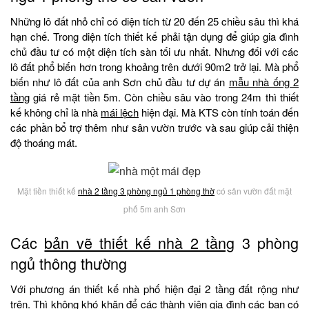
Những lô đất nhỏ chỉ có diện tích từ 20 đến 25 chiều sâu thì khá
hạn chế. Trong diện tích thiết kế phải tận dụng để giúp gia đình
chủ đầu tư có một diện tích sàn tối ưu nhất. Nhưng đối với các
lô đất phổ biến hơn trong khoảng trên dưới 90m2 trở lại. Mà phổ
biến như lô đất của anh Sơn chủ đầu tư dự án
mẫu nhà ống 2
tầng
giá rẻ mặt tiền 5m. Còn chiều sâu vào trong 24m thì thiết
kế không chỉ là nhà
mái lệch
hiện đại. Mà KTS còn tính toán đến
các phần bổ trợ thêm như sân vườn trước và sau giúp cải thiện
độ thoáng mát.
Mặt tiền thiết kế
nhà 2 tầng 3 phòng ngủ 1 phòng thờ
có sân vườn đất mặt
phố 5m anh Sơn
Các
bản vẽ thiết kế nhà 2 tầng
3 phòng
ngủ thông thường
Với phương án thiết kế nhà phố hiện đại 2 tầng đất rộng như
trên. Thì không khó khăn để các thành viên gia đình các bạn có