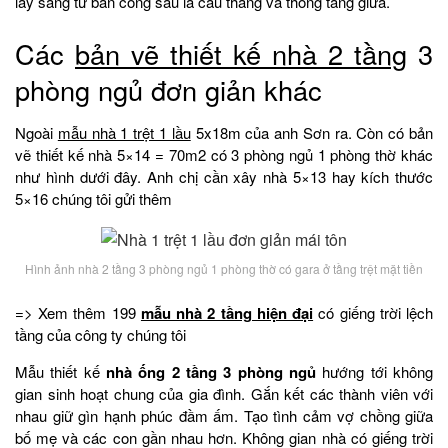
lấy sáng từ ban công sau là cầu thang và thông tầng giữa.
Các
bản vẽ thiết kế nhà 2 tầng
3
phòng ngủ đơn giản khác
Ngoài
mẫu nhà 1 trệt 1 lầu
5x18m của anh Sơn ra. Còn có bản
vẽ thiết kế nhà 5×14 = 70m2 có 3 phòng ngủ 1 phòng thờ khác
như hình dưới đây. Anh chị cần xây nhà 5×13 hay kích thước
5×16 chúng tôi gửi thêm
Hình ảnh nhà 2 tầng 3 phòng ngủ 1 phòng thờ có gara ở tầng trệt mặt tiền
=> Xem thêm 199
mẫu nhà 2 tầng hiện đại
có giếng trời lệch
tầng của công ty chúng tôi
Mẫu thiết kế
nhà ống 2 tầng 3 phòng ngủ
hướng tới không
gian sinh hoạt chung của gia đình. Gắn kết các thành viên với
nhau giữ gìn hạnh phúc đầm ấm. Tạo tình cảm vợ chồng giữa
bố mẹ và các con gần nhau hơn. Không gian nhà có giếng trời