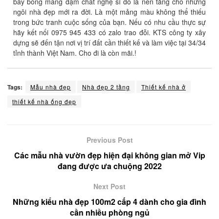
bay bổng mang đậm chất nghệ sĩ đó là nền tảng cho những
ngôi nhà đẹp mới ra đời. Là một mảng màu không thể thiếu
trong bức tranh cuộc sống của bạn. Nếu có nhu cầu thực sự
hãy kết nối 0975 945 433 có zalo trao đỗi. KTS công ty xây
dựng sẽ đến tận nơi vị trí đất cần thiết kế và làm việc tại 34/34
tỉnh thành Việt Nam. Cho đi là còn mãi.!
Tags:
Mẫu nhà đẹp
Nhà đẹp 2 tầng
Thiết kế nhà ở
thiết kế nhà ống đẹp
Previous Post
Các mẫu nhà vườn đẹp hiện đại không gian mở Vip
đang được ưa chuộng 2022
Next Post
Những kiểu nhà đẹp 100m2 cấp 4 dành cho gia đình
cần nhiều phòng ngủ