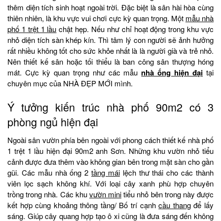
thêm diện tích sinh hoạt ngoài trời. Đặc biệt là sân hài hòa cùng
thiên nhiên, là khu vực vui chơi cực kỳ quan trọng. Một
mẫu nhà
phố 1 trệt 1 lầu
chật hẹp. Nếu như chỉ hoạt động trong khu vực
nhỏ diện tích sàn khép kín. Thì tâm lý con người sẽ ảnh hưởng
rất nhiều không tốt cho sức khỏe nhất là là người già và trẻ nhỏ.
Nên thiết kế sân hoặc tối thiểu là ban công sân thượng hóng
mát. Cực kỳ quan trọng như các mẫu
nhà ống hiện đại
tại
chuyên mục của NHÀ ĐẸP MỚI mình.
Ý tưởng kiến trúc nhà phố 90m2 có 3
phòng ngủ hiện đại
Ngoài sân vườn phía bên ngoài với phong cách thiết kế nhà phố
1 trệt 1 lầu hiện đại 90m2 anh Sơn. Những khu vườn nhỏ tiểu
cảnh được đưa thêm vào không gian bên trong mặt sàn cho gần
gũi. Các mẫu nhà ống 2
tầng mái
lệch thư thái cho các thành
viên lọc sạch không khí. Với loại cây xanh phù hợp chuyên
trồng trong nhà. Các khu
vườn mini
tiểu nhỏ bên trong này được
kết hợp cùng khoảng thông tầng/ Bố trí cạnh
cầu thang
để lấy
sáng. Giúp cây quang hợp tạo ô xi cũng là đưa sáng đến không