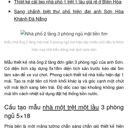
Thiết kế cải tạo nhà phố 1 trệt 1 lầu giá rẻ ở Biên Hòa
Sang chảnh biệt thự phố hiện đại anh Sơn Hòa
Khánh Đà Nẵng
Kiểu nhà ống 2 tầng một mái 3 phòng ngủ hot hiện đại nhiều chủ đầu tư thích
hiện nay nhờ kiểu dáng mái lệch sole bên
Mẫu thiết kế nhà ống 2 tầng đơn giản 3 phòng ngủ của anh Sơn.
Có diện tích xây dựng 5x18m diện tích sân trước kéo dài 5m
làm sân để xe vui chơi. Phong cách thiết kế nhà kiểu hiện đại 1
mái. Tạo ra mặt tiền có hình khối khác lạ và góc cạnh một chút
với mái lệch sang bên trái. Độ dốc cao tạo khoảng không gian
mái lớn cách nhiệt sử dụng đặt hệ thống bồn nước.
Cấu tạo mẫu
nhà một trệt một lầu
3 phòng
ngủ 5×18
Phía bên là một mảng tường chắn sáng chắn gió thiết kế hiện