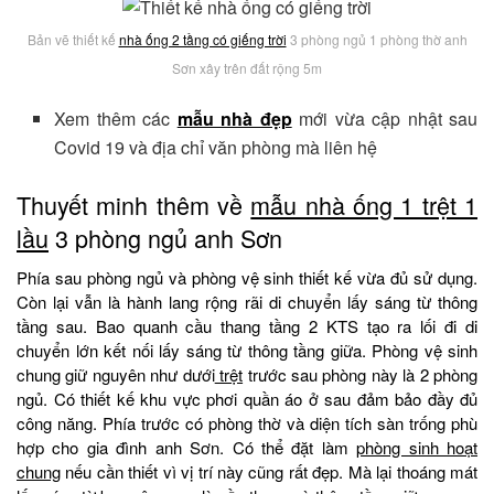
Bản vẽ thiết kế
nhà ống 2 tầng có giếng trời
3 phòng ngủ 1 phòng thờ anh
Sơn xây trên đất rộng 5m
Xem thêm các
mẫu nhà đẹp
mới vừa cập nhật sau
Covid 19 và địa chỉ văn phòng mà liên hệ
Thuyết minh thêm về
mẫu nhà ống 1 trệt 1
lầu
3 phòng ngủ anh Sơn
Phía sau phòng ngủ và phòng vệ sinh thiết kế vừa đủ sử dụng.
Còn lại vẫn là hành lang rộng rãi di chuyển lấy sáng từ thông
tầng sau. Bao quanh cầu thang tầng 2 KTS tạo ra lối đi di
chuyển lớn kết nối lấy sáng từ thông tầng giữa. Phòng vệ sinh
chung giữ nguyên như dưới
trệt
trước sau phòng này là 2 phòng
ngủ. Có thiết kế khu vực phơi quần áo ở sau đảm bảo đầy đủ
công năng. Phía trước có phòng thờ và diện tích sàn trống phù
hợp cho gia đình anh Sơn. Có thể đặt làm
phòng sinh hoạt
chung
nếu cần thiết vì vị trí này cũng rất đẹp. Mà lại thoáng mát