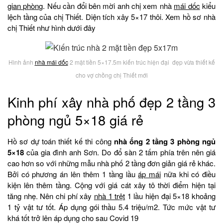
gian phòng
. Nếu cần đổi bên mời anh chị xem nhà
mái dốc
kiểu
lệch tầng của chị Thiết. Diện tích xây 5×17 thôi. Xem hồ sơ nhà
chị Thiết như hình dưới đây
Hình ảnh
nhà mái dốc
2 mặt tiền 5×17.5m kiến trúc hiện đại đẹp vừa thiết kế
cho vợ chồng chị Thiết mới
Kinh phí xây nhà phố đẹp 2 tầng 3
phòng ngủ 5×18 giá rẻ
Hồ sơ dự toán thiết kế thi công
nhà ống 2 tầng 3 phòng ngủ
5×18
của gia đình anh Sơn. Do đổ sàn 2 tấm phía trên nên giá
cao hơn so với những mẫu nhà phố 2 tầng đơn giản giá rẻ khác.
Bởi có phương án lên thêm 1 tầng lầu
áp mái
nữa khi có điều
kiện lên thêm tầng. Cộng với giá cát xây tô thời điểm hiện tại
tăng nhẹ. Nên chi phí xây
nhà 1 trệt
1 lầu hiện đại 5×18 khoảng
1 tỷ vật tư tốt. Áp dụng gói thầu 5.4 triệu/m2. Tức mức vật tư
khá tốt trở lên áp dụng cho sau Covid 19