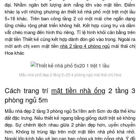
đại. Nhằm ngăn bớt lượng ánh nắng lớn vào mặt tiền. Điểm
khác lạ với những phương án thiết kế nhà phố một trệt một lầu
5×18 khác. Trên ban công tầng 2 có một mái che ngắn dạng
lửng chiều rộng phát triển không hết. Kết hợp cùng trụ và dầm
vắt chéo mang đến hình thù riêng. Tỉ lệ hình khối cân bằng trên
mặt tiền Thiết kế cũng kết hợp dành đón gió vào trong. Ngoài ra
mời anh chị xem mặt tiền
nhà 2 tầng 4 phòng ngủ
mái thái chị
Hoa khác
Mẫu nhà phố đẹp 2 tầng 5×20 4 phòng ngủ mái thái chị Hoa
Cách trang trí
mặt tiền nhà ống
2 tầng 3
phòng ngủ 5m
Mẫu nhà đẹp 2 tầng 3 phòng ngủ 5x18m anh Sơn do địa thế khu
đất đặc trưng. Nếu thiết kế ngang bằng giống dưới trệt sẽ không
đẹp. Sự chênh lệch nhau giữa 2 phần đẹp hơn, uyển chuyển
hơn. Không bị trùng lặp trên một mặt tiền nhà phố khá nhỏ.
Ngoài lớp kính bảo vệ lan can ban công và trên
cổng nhà
. Ý đồ