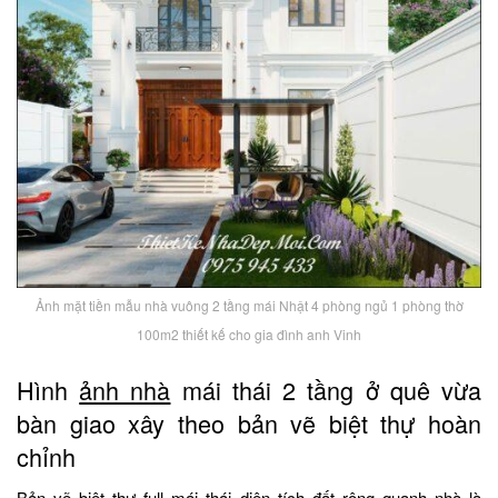
Ảnh mặt tiền mẫu nhà vuông 2 tầng mái Nhật 4 phòng ngủ 1 phòng thờ
100m2 thiết kế cho gia đình anh Vinh
Hình
ảnh nhà
mái thái 2 tầng ở quê vừa
bàn giao xây theo bản vẽ biệt thự hoàn
chỉnh
Bản vẽ biệt thự full mái thái diện tích đất rộng quanh nhà là