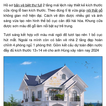
Hồ sơ
bản vẽ biệt thự full
2 tầng mái lệch này thiết kế kích thước
cửa rộng lỗ ban kích thước. Theo đúng tỉ lệ vừa giúp
nội thất gỗ
không gian mở hiện đại. Cách vẽ đón được nhiều gió và ánh
sáng vừa tạo nên hình thể bố cục cân đối hài hòa. Khung cửa
được sơn màu đỏ gỗ làm nổi bật sự trẻ trung.
Tươi sáng kết hợp với màu mái ngói đỏ tươi tạo nên 1 bố cục
hút mắt. Ngoài ra mình còn có bản vẽ nhà 2 tầng đẹp hoàn
chỉnh 4 phòng ngủ 1 phòng thờ. Gồm kết cấu dự toàn điện nước
đầy đủ kích thước 13×14 vẽ cho anh Hùng xây năm nay 2024