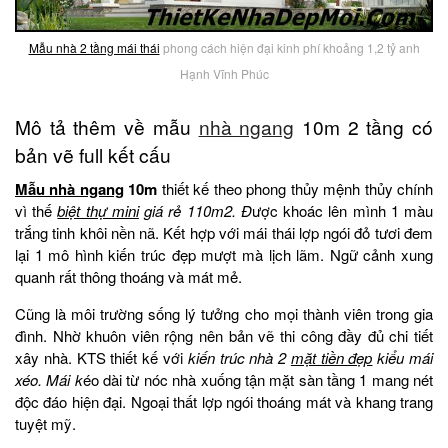
Mẫu nhà 2 tầng mái thái
phong cách hiện đại kinh phí khoảng 1,2 tỷ anh
Hạnh Vĩnh Phúc
Mô tả thêm về mẫu
nhà ngang
10m 2 tầng có
bản vẽ full kết cấu
Mẫu nhà ngang
10m
thiết kế theo phong thủy mệnh thủy chính
vì thế
biệt thự mini
giá rẻ 110m2. Đ
ược khoác lên mình 1 màu
trắng tinh khôi nền nã. Kết hợp với mái thái lợp ngói đỏ tươi đem
lại 1 mô hình kiến trúc đẹp mượt mà lịch lãm. Ngữ cảnh xung
quanh rất thông thoáng và mát mẻ.
Cũng là môi trường sống lý tưởng cho mọi thành viên trong gia
đình. Nhờ khuôn viên rộng nên bản vẽ thi công đầy đủ chi tiết
xây nhà. KTS thiết kế với
kiến trúc nhà 2
mặt tiền đẹp
kiểu mái
xéo. Mái k
éo dài từ nóc nhà xuống tận mặt sàn tầng 1 mang nét
độc đáo hiện đại. Ngoại thất lợp ngói thoáng mát và khang trang
tuyệt mỹ.