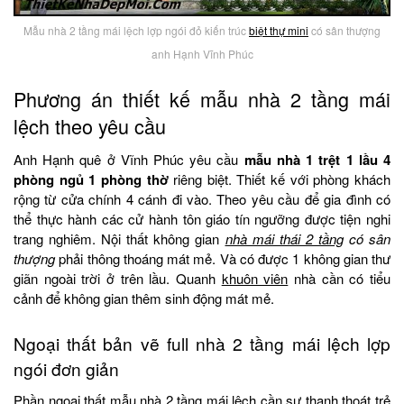
Mẫu nhà 2 tầng mái lệch lợp ngói đỏ kiến trúc
biệt thự mini
có sân thượng
anh Hạnh Vĩnh Phúc
Phương án thiết kế mẫu nhà 2 tầng mái
lệch theo yêu cầu
Anh Hạnh quê ở Vĩnh Phúc yêu cầu
mẫu nhà 1 trệt 1 lầu 4
phòng ngủ 1 phòng thờ
riêng biệt. Thiết kế với phòng khách
rộng từ cửa chính 4 cánh đi vào. Theo yêu cầu để gia đình có
thể thực hành các cử hành tôn giáo tín ngưỡng được tiện nghi
trang nghiêm. Nội thất không gian
nhà mái thái 2 tầng
có sân
thượng
phải thông thoáng mát mẻ. Và có được 1 không gian thư
giãn ngoài trời ở trên lầu. Quanh
khuôn viên
nhà cần có tiểu
cảnh để không gian thêm sinh động mát mẻ.
Ngoại thất bản vẽ full nhà 2 tầng mái lệch lợp
ngói đơn giản
Phần ngoại thất mẫu nhà 2 tầng mái lệch cần sự thanh thoát trẻ