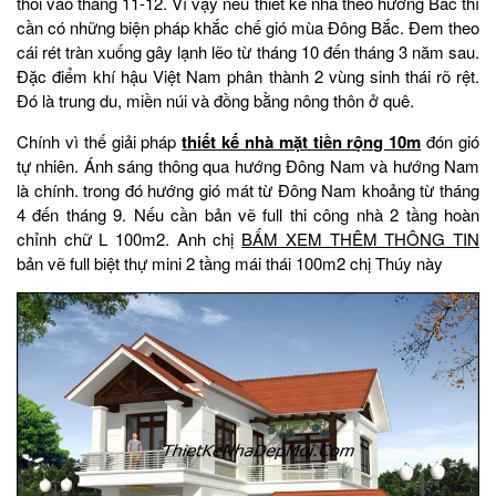
thổi vào tháng 11-12. Vì vậy nếu thiết kế nhà theo hướng Bắc thì
cần có những biện pháp khắc chế gió mùa Đông Bắc. Đem theo
cái rét tràn xuống gây lạnh lẽo từ tháng 10 đến tháng 3 năm sau.
Đặc điểm khí hậu Việt Nam phân thành 2 vùng sinh thái rõ rệt.
Đó là trung du, miền núi và đồng bằng nông thôn ở quê.
Chính vì thế giải pháp
thiết kế nhà mặt tiền rộng 10m
đón gió
tự nhiên. Ánh sáng thông qua hướng Đông Nam và hướng Nam
là chính. trong đó hướng gió mát từ Đông Nam khoảng từ tháng
4 đến tháng 9. Nếu cần bản vẽ full thi công nhà 2 tầng hoàn
chỉnh chữ L 100m2. Anh chị
BẤM XEM THÊM THÔNG TIN
bản vẽ full biệt thự mini 2 tầng mái thái 100m2 chị Thúy này