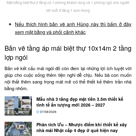
Mặt bằng biệt thự 2 tầng có 1 phòng khách rộng và 1 phòng ngủ cho người
lớn tuổi ở tầng 1 anh Hùng
Nếu thích hình bản vẽ anh Hùng này thì bấm ở đây
xem mặt bằng và phối cảnh khác
Bản vẽ tầng áp mái biệt thự 10x14m 2 tầng
lợp ngói
Bản vẽ kết cấu mái ngói đỏ còn đem lại những lợi ích tuyệt vời
giúp cho cuộc sống thêm tiện nghi dễ chịu. Nếu bà con muốn
nội thất thêm sang trọng mát mẻ có thể thiết kế thêm trần nhà
bằng nhôm.
Mẫu nhà 3 tầng đẹp mặt tiền 3.5m thiết kế
tinh tế ấn tượng mới 2026 – 2027
07/08/2026
Phân tích Ưu – Nhược điểm khi thiết kế xây
nhà mái Nhật cấp 4 đẹp ở quê hiện nay