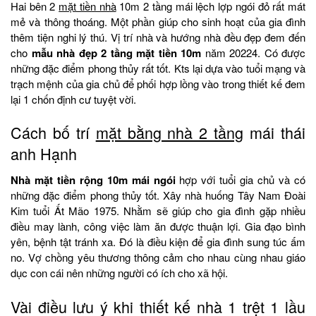
Hai bên 2
mặt tiền nhà
10m 2 tầng mái lệch lợp ngói đỏ rất mát
mẻ và thông thoáng. Một phần giúp cho sinh hoạt của gia đình
thêm tiện nghi lý thú. Vị trí nhà và hướng nhà đều đẹp đem đến
cho
mẫu nhà đẹp 2 tầng mặt tiền 10m
năm 20224. Có được
những đặc điểm phong thủy rất tốt. Kts lại dựa vào tuổi mạng và
trạch mệnh của gia chủ để phối hợp lồng vào trong thiết kế đem
lại 1 chốn định cư tuyệt vời.
Cách bố trí
mặt bằng nhà 2 tầng
mái thái
anh Hạnh
Nhà mặt tiền rộng 10m mái ngói
hợp với tuổi gia chủ và có
những đặc điểm phong thủy tốt. Xây nhà huống Tây Nam Đoài
Kim tuổi Ất Mão 1975. Nhằm sẽ giúp cho gia đình gặp nhiều
điều may lành, công việc làm ăn được thuận lợi. Gia đạo bình
yên, bệnh tật tránh xa. Đó là điều kiện để gia đình sung túc ấm
no. Vợ chồng yêu thương thông cảm cho nhau cùng nhau giáo
dục con cái nên những người có ích cho xã hội.
Vài điều lưu ý khi thiết kế nhà 1 trệt 1 lầu