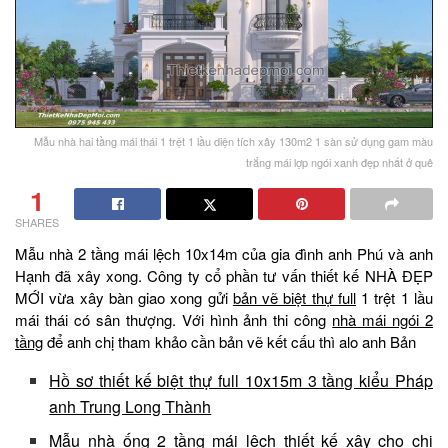
Mẫu nhà hai tầng mái thái 1 trệt 1 lầu diện tích xây 130m2 1 sàn sử dụng gam màu
trắng mái lợp ngói xanh đẹp nhất ở quê
1
SHARES
Mẫu nhà 2 tầng mái lệch 10x14m của gia đình anh Phú và anh
Hạnh đã xây xong. Công ty cổ phần tư vấn thiết kế NHÀ ĐẸP
MỚI vừa xây bàn giao xong gửi
bản vẽ biệt thự full
1 trệt 1 lầu
mái thái có sân thượng. Với hình ảnh thi công
nhà mái ngói 2
tầng
để anh chị tham khảo cần bản vẽ kết cấu thì alo anh Bản
Hồ sơ thiết kế biệt thự full 10x15m 3 tầng kiểu Pháp
anh Trung Long Thành
Mẫu nhà ống 2 tầng mái lệch thiết kế xây cho chị