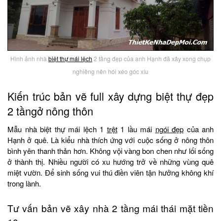
Hình ảnh nhà
biệt thự mái lệch
2 tầng đẹp của anh Hạnh đã xây xong chụp
nghiêng nên hói xéo góc xíu
Kiến trúc bản vẽ full xây dựng biệt thự đẹp
2 tầngở nông thôn
Mẫu nhà biệt thự mái lệch 1
trệt
1 lầu mái
ngói đẹp
của anh
Hạnh ở quê. Là kiểu nhà thích ứng với cuộc sống ở nông thôn
bình yên thanh thản hơn. Không vội vàng bon chen như lối sống
ở thành thị. Nhiều người có xu hướng trở về những vùng quê
miệt vườn. Để sinh sống vui thú điền viên tận hưởng không khí
trong lành.
Tư vấn bản vẽ xây nhà 2 tầng mái thái mặt tiền