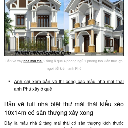
Bản vẽ xây
nhà mái thái
2 tầng ở quê 4 phòng ngủ 1 phòng thờ kiến trúc lợp
ngói tiết kiệm anh Phú
Anh chị xem bản vẽ thi công các mẫu nhà mái thái
anh Phú xây ở quê
Bản vẽ full nhà biệt thự mái thái kiểu xéo
10x14m có sân thượng xây xong
Đây là mẫu nhà 2 tầng
mái thái
có sân thượng kích thước