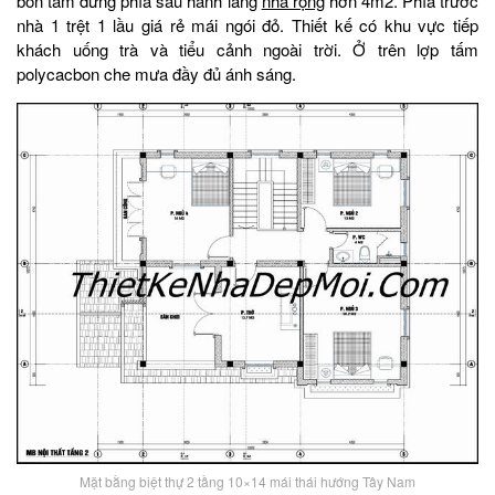
bồn tắm đứng phía sau hành lang
nhà rộng
hơn 4m2. Phía trước
nhà 1 trệt 1 lầu giá rẻ mái ngói đỏ. Thiết kế có khu vực tiếp
khách uống trà và tiểu cảnh ngoài trời. Ở trên lợp tấm
polycacbon che mưa đầy đủ ánh sáng.
Mặt bằng biệt thự 2 tầng 10×14 mái thái hướng Tây Nam