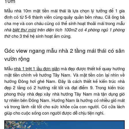
10m
Mẫu nhà 10m mặt tiền mái thái là lựa chọn lý tưởng để 1 gia
đình có từ 5-6 thành viên cùng quây quần bên nhau. Cả ông bà
cha mẹ và con cháu cũng có thể sinh hoạt thoải mái trong
mẫu
nhà
biệt thự mini
trên diện tích 100m2 có 4 phòng ngủ 1 phòng
thờ
cho 3 thế hệ sinh hoạt ấm cúng.
Góc view ngang mẫu nhà 2 tầng mái thái có sân
vườn rộng
Mẫu
nhà 1 trệt 1 lầu đơn giản
mà đẹp được thiết kế quay hướng
mặt tiền chính về hướng Tây Nam. Và mặt tiền còn lại nhìn về
hướng Đông hơi ghé Nam. Đây là cách thiết kế kiến trúc nhà
đẹp 2 tầng có 2 hướng rất tốt và đạt điểm 9. Trong kiến trúc
phong thủy nhà đẹp xây nhà hướng Tây Nam mà tận dụng gió
tự nhiên bên Đông Nam. Hướng Nam là hướng có nhiều gió mát
và trong lành rất tốt cho sức khỏe của con người. Có cửa lách
giúp cho cuộc sống con người được dễ chịu tiện nghi.