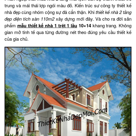
trung và mái thái lợp ngói màu đỏ. Kiến trúc sư công ty thiết kế
nhà đẹp cùng nhóm cộng sự đã cẩn thận. Khi
thiết kế nhà 2 tầng
đẹp diện tích sàn 110m2
xây dựng mới đây. Và cho ra đời sản
phẩm
mẫu thiết kế nhà 1 trệt 1 lầu
10×14
khang trang. Không
gian mở tinh tế qua từng đường nét theo đúng yêu cầu thiết kế
của gia chủ.