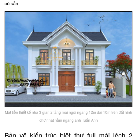
có sẵn
Mặt tiền thiết kế nhà 3 gian 2 tầng mái ngói ngang 12m dài 10m trên đất hình
chữ nhật nằm ngang anh Tuấn Anh
Bản vẽ kiến trúc biệt thự full mái lệch 2