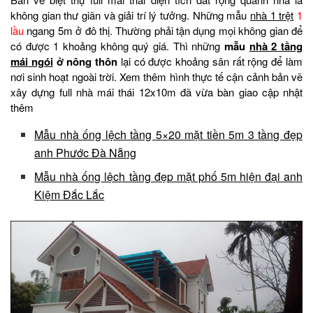
không gian thư giãn và giải trí lý tưởng. Những mẫu
nhà 1 trệt
1
lầu
ngang 5m ở đô thị. Thường phải tận dụng mọi không gian để
có được 1 khoảng không quý giá. Thì những
mẫu
nhà 2 tầng
mái ngói
ở nông thôn
lại có được khoảng sân rất rộng để làm
nơi sinh hoạt ngoài trời. Xem thêm hình thực tế cận cảnh bản vẽ
xây dựng full nhà mái thái 12x10m đã vừa bàn giao cập nhật
thêm
Mẫu nhà ống lệch tầng 5×20 mặt tiền 5m 3 tầng đẹp
anh Phước Đà Nẵng
Mẫu nhà ống lệch tầng đẹp mặt phố 5m hiện đại anh
Kiệm Đắc Lắc