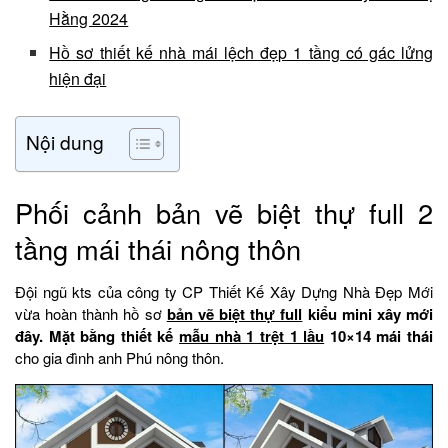
Hằng 2024
Hồ sơ thiết kế nhà mái lệch đẹp 1 tầng có gác lửng
hiện đại
Nội dung
Phối cảnh bản vẽ biệt thự full 2
tầng mái thái nông thôn
Đội ngũ kts của công ty CP Thiết Kế Xây Dựng Nhà Đẹp Mới
vừa hoàn thành hồ sơ
bản vẽ biệt thự full
kiểu mini xây mới
đây. Mặt bằng thiết kế
mẫu nhà 1 trệt 1 lầu
10×14 mái thái
cho gia đình anh Phú nông thôn.