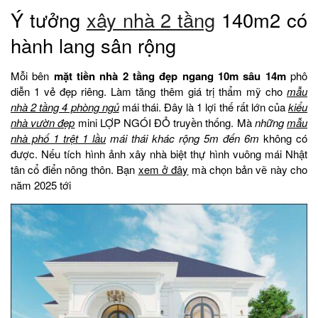
Ý tưởng
xây nhà 2 tầng
140m2 có
hành lang sân rộng
Mỗi bên
mặt tiền nhà 2 tầng đẹp
ngang 10m sâu 14m
phô
diễn 1 vẻ đẹp riêng. Làm tăng thêm giá trị thẩm mỹ cho
mẫu
nhà 2 tầng 4 phòng ngủ
mái thái. Đây là 1 lợi thế rất lớn của
kiểu
nhà vườn đẹp
mini LỢP NGÓI ĐỎ truyền thống. Mà
những
mẫu
nhà phố 1 trệt 1 lầu
mái thái khác rộng 5m đến 6m
không có
được. Nếu tích hình ảnh xây nhà biệt thự hình vuông mái Nhật
tân cổ điển nông thôn. Bạn
xem ở đây
mà chọn bản vẽ này cho
năm 2025 tới