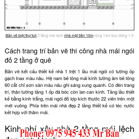
Bản vẽ biệt thự full
2 tầng mái lệch
nhà mặt tiền 10m
rộng 14m trục đứng 1-5
Cách trang trí bản vẽ thi công nhà mái ngói
đỏ 2 tầng ở quê
Bản vẽ kết cấu thiết kế nhà 1 trệt 1 lầu mái ngói có tường ốp
gạch Inax màu nâu. Hệ nam bê tông mái kính tường âm bê tông
60 cắt chỉ sơn sàn màu nâu ghi sáng xung quanh. Có đèn trang
trí, thân tường tầng 1 ốp đá bóc còn lan can kính. Tầng lầu thiết
kế bằng kính trắng, mái ngói đỏ lợp kích thước 22 viên trên một
mét vuông. Phía trên mái nhà đẹp 2 tầng thiết kế có téc nước
kết hợp với thăm mái.
Kinh phí xây nhà 2 tầng mái lệch