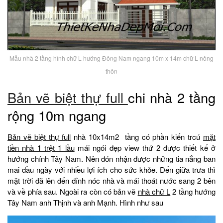
Mẫu nhà 2 tầng hình chữ L hướng Đông Nam ngang 10m x 14m chữ L nông
thôn
Bản vẽ biệt thự full
chi nhà 2 tầng
rộng 10m ngang
Bản vẽ biệt thự full
nhà 10x14m2 tầng có phần kiến trcú
mặt
tiền nhà 1 trệt 1 lầu
mái ngói đẹp view thứ 2 được thiết kế ở
hướng chính Tây Nam. Nên đón nhận được những tia nắng ban
mai đầu ngày với nhiều lợi ích cho sức khỏe. Đến giữa trưa thì
mặt trời đã lên đến đỉnh nóc nhà và mái thoát nước sang 2 bên
và về phía sau. Ngoài ra còn có bản vẽ
nhà chữ L
2 tầng hướng
Tây Nam anh Thịnh và anh Mạnh. Hình như sau