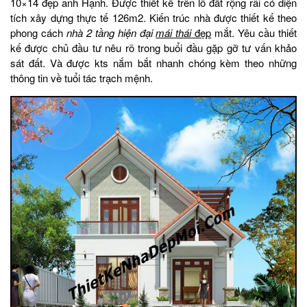
10×14 đẹp anh Hạnh. Được thiết kế trên lô đất rộng rãi có diện
tích xây dựng thực tế 126m2. Kiến trúc nhà được thiết kế theo
phong cách
nhà 2 tầng hiện đại
mái thái
đẹp
mắt. Yêu cầu thiết
kế được chủ đầu tư nêu rõ trong buổi đầu gặp gỡ tư vấn khảo
sát đất. Và được kts nắm bắt nhanh chóng kèm theo những
thông tin về tuổi tác trạch mệnh.