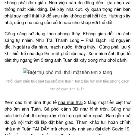
không phải đơn giản. Nên việc cân đo đông đếm lựa chọn và
thống nhất kiểu dáng. Để xây nhà cực kỳ quan trọng nên bạn
phải suy nghĩ thật kỹ để sau này không phải hối tiếc. Hướng xây
nhà, cổng nhà cũng cần bố trí sao cho khớp với thế đất.
Công năng sử dụng theo phong thủy. Không gian đối lưu ánh
sáng tự nhiên. Như Trái Thanh Long – Phải Bạch Hổ nguyên
tắc. Ngoài ra địa hình, mạch nước, thông thủy.. Cũng phải lưu ý
khi thiết kế nhà đẹp 9m mặt phố hiện nay. Xem hình ảnh thực tế
biệt thự ngang 9m 3 tầng anh Tuấn đã xây xong như phối cảnh
Phối cảnh kiến trúc biệt thự phố mái thái 1 trệt 2 lầu 9m mặt tiền phong cách
tân cổ điển anh Tuấn
Xem các hình ảnh thực tế
nhà mái thái
3 tầng mặt tiền biệt thự
phố 9m anh Tuấn. Cả phối cảnh 3D như hình trên. Cũng như
các hình ảnh thi công xây nhà trọn gói năm ngoái. Bao gồm cả
đồ gỗ nội thất đã lắp đặt bàn giao. Tham khảo full hoàn chỉnh
nhà anh Tuấn
TẠI ĐÂY
mà chọn xây nhà sau đại dịch Covid 19.