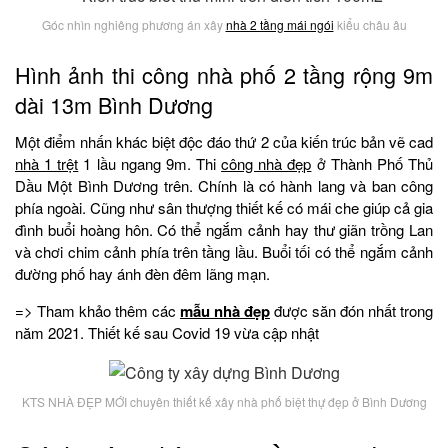
Góc nhìn nghiêng phương án xây
nhà 2 tầng mái ngói
kiểu châu âu
Hình ảnh thi công nhà phố 2 tầng rộng 9m
dài 13m Bình Dương
Một điểm nhấn khác biệt độc đáo thứ 2 của kiến trúc bản vẽ cad
nhà 1 trệt
1 lầu ngang 9m. Thi
công nhà đẹp
ở Thành Phố Thủ
Dầu Một Bình Dương trên. Chính là có hành lang và ban công
phía ngoài. Cũng như sân thượng thiết kế có mái che giúp cả gia
đình buổi hoàng hôn. Có thể ngắm cảnh hay thư giãn trồng Lan
và chơi chim cảnh phía trên tầng lầu. Buổi tối có thể ngắm cảnh
đường phố hay ánh đèn đêm lãng mạn.
=> Tham khảo thêm các
mẫu nhà đẹp
được săn đón nhất trong
năm 2021. Thiết kế sau Covid 19 vừa cập nhật
KTS NHÀ ĐẸP MỚI chuyên thiết kế xây nhà phố biệt thự đẹp ở Bình Dương