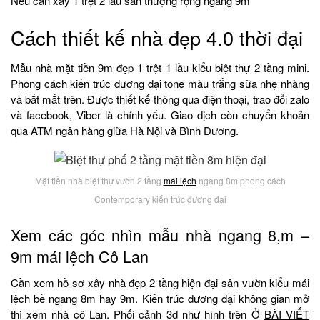
Nếu cần xây 1 trệt 2 lầu sân thượng rộng ngang 9m
Cách thiết kế nhà đẹp 4.0 thời đại
Mẫu nhà mặt tiền 9m đẹp 1 trệt 1 lầu kiểu biệt thự 2 tầng mini.
Phong cách kiến trúc đương đại tone màu trắng sữa nhẹ nhàng
và bắt mắt trên. Được thiết kế thông qua điện thoại, trao đổi zalo
và facebook, Viber là chính yếu. Giao dịch còn chuyển khoản
qua ATM ngân hàng giữa Hà Nội và Bình Dương.
Mặt tiền nhà biệt thự vườn 2 tầng
mái lệch
ngang 8m phong cách
Contemporary kiến trúc đương đại
Xem các góc nhìn mẫu nhà ngang 8,m –
9m mái lệch Cô Lan
Cần xem hồ sơ xây nhà đẹp 2 tầng hiện đại sân vườn kiểu mái
lệch bề ngang 8m hay 9m. Kiến trúc đương đại không gian mở
thì xem nhà cô Lan. Phối cảnh 3d như hình trên Ở
BÀI VIẾT