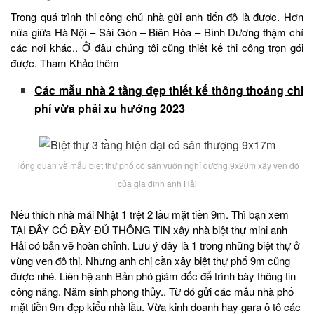
Trong quá trình thi công chủ nhà gửi anh tiến độ là được. Hơn
nữa giữa Hà Nội – Sài Gòn – Biên Hòa – Bình Dương thậm chí
các nơi khác.. Ở đâu chúng tôi cũng thiết kế thi công trọn gói
được. Tham Khảo thêm
Các mẫu nhà 2 tầng đẹp thiết kế thông thoáng chi
phí vừa phải xu hướng 2023
Tổng quan về mẫu biệt thự phố có sân vườn nghỉ dưỡng 9x20m xây ven đô
của gia đình anh Hải
Nếu thích nhà mái Nhật 1 trệt 2 lầu mặt tiền 9m. Thì bạn xem
TẠI ĐÂY CÓ ĐẦY ĐỦ THÔNG TIN xây nhà biệt thự mini anh
Hải có bản vẽ hoàn chỉnh. Lưu ý đây là 1 trong những biệt thự ở
vùng ven đô thị. Nhưng anh chị cần xây biệt thự phố 9m cũng
được nhé. Liên hệ anh Bản phó giám đốc để trình bày thông tin
công năng. Năm sinh phong thủy.. Từ đó gửi các mẫu nhà phố
mặt tiền 9m đẹp kiểu nhà lầu. Vừa kinh doanh hay gara ô tô các