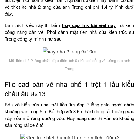
vẽ thiết kế nhà 2 tầng của anh Trọng chi phí 1.4 tỷ hình dưới
đây.
Bạn thích kiểu này thì bấm
truy cập link bài viết này
mà xem
công năng bản vẽ. Phối cảnh mặt tiền nhà của kiến trúc sư
Trọng công ty mình như sau
Mặt tiền nhà 2 tầng chữ L đẹp diện tích 9x10m có cổng và tường rào anh
Trọng
File cad bản vẽ nhà phố 1 trệt 1 lầu kiểu
châu âu 9×13
Bản vẽ kiến trúc nhà mặt tiền 9m đẹp 2 tầng phía ngoài chừa
khoảng sân rộng 5m. Kết hợp với 3.6m hành lang rất thoáng sau
này nếu mở rộng đường vào. Hay nâng cao thì vẫn có khoảng
sân rộng rãi để ô tô.