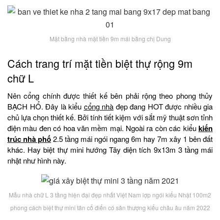
Mặt bằng nhà mặt tiền 9m mái bằng chị Dung
Cách trang trí mặt tiền biệt thự rộng 9m
chữ L
Nên cổng chính được thiết kế bên phải rộng theo phong thủy
BẠCH HỔ. Đây là kiểu
cổng nhà
đẹp đang HOT được nhiều gia
chủ lựa chọn thiết kế. Bởi tính tiết kiệm với sắt mỹ thuật sơn tỉnh
điện màu đen có hoa văn mềm mại. Ngoài ra còn các kiểu
kiến
trúc nhà phố
2.5 tầng mái ngói ngang 6m hay 7m xây 1 bên đất
khác. Hay biệt thự mini hướng Tây diện tích 9x13m 3 tầng mái
nhật như hình này.
Mẫu nhà chữ L 3 tầng hiện đại đẹp nhất Việt Nam lợp ngói kiểu Nhật 100m2
phong cách biệt thự mini tân cổ điển có sân thượng kiểu châu âu năm 2022