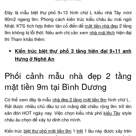
Đây là mẫu biệt thự phố 9×13 hình chữ L kiểu nhà Tây mini
90m2 ngang 9m. Phong cách kiến trúc kiểu châu âu mái ngói
Nhật. KTS tích hợp thêm tân cổ điển để
mặt tiền nhà đẹp
2 tầng
9m không bị lỗi thời. Nếu anh chị cần xem
nhà mái lệch
hiện đại
thì Tham khảo thêm:
Kiến trúc biệt thự phố 3 tầng hiện đại 9×11 anh
Hưng ở Nghệ An
Phối cảnh mẫu nhà đẹp 2 tầng
mặt tiền 9m tại Bình Dương
Có thể xem đây là mẫu
nhà đẹp 2 tầng mặt tiền 9m
hình chữ L .
Rất được nhiều chủ đầu tư có mảng đất chiều rộng 9m trở lên
săn đón HOT ngày nay. Việc chọn kiểu nhà phố
kiểu Tây
style
châu âu chọn để xây tư dinh cho mình.
Kiến trúc
biệt thự phố mặt tiền 9m
1
trệt
1 lầu này được xây trên