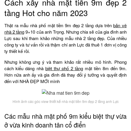
Cách xây nhà mặt tiền 9m đẹp 2
tầng Hot cho năm 2023
Thật ra mẫu nhà phố mặt tiền 9m đẹp 2 tầng dựa trên
bản vẽ
nhà 2 tầng
9×10 của anh Trọng. Nhưng chia sẻ của gia đình anh
Lực sau khi tham khảo những mẫu nhà 2 tầng đẹp. Của nhiều
công ty và tư vấn rồi và thậm chí anh Lực đã thuê 1 đơn vị công
ty thiết kế rồi.
Nhưng không ưng ý và tham khảo rất nhiều mô hình. Phong
cách kiểu dáng nhà
biệt thự phố 2 tầng
mặt tiền 8m đến 9m.
Hơn nữa anh ấy và gia đình đã thay đổi ý tưởng và quyết định
đến với NHÀ ĐẸP MỚI mình
Hình ảnh các góc view thiết kế nhà mặt tiền 9m đẹp 2 tầng anh Lực
Các mẫu nhà mặt phố 9m kiểu biệt thự vừa
ở vừa kinh doanh tân cổ điển