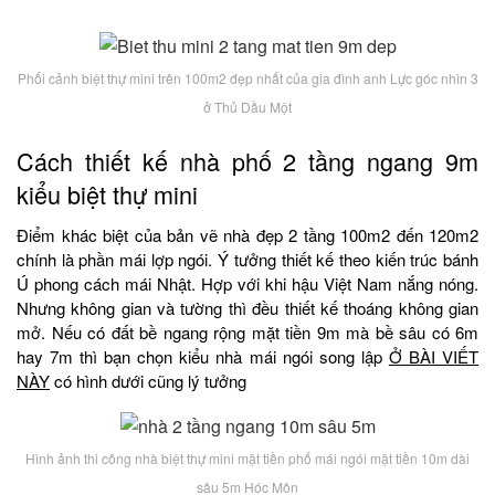
Phối cảnh biệt thự mini trên 100m2 đẹp nhất của gia đình anh Lực góc nhìn 3
ở Thủ Dầu Một
Cách thiết kế nhà phố 2 tầng ngang 9m
kiểu biệt thự mini
Điểm khác biệt của bản vẽ nhà đẹp 2 tầng 100m2 đến 120m2
chính là phần mái lợp ngói. Ý tưởng thiết kế theo kiến trúc bánh
Ú phong cách mái Nhật. Hợp với khi hậu Việt Nam nắng nóng.
Nhưng không gian và tường thì đều thiết kế thoáng không gian
mở. Nếu có đất bề ngang rộng mặt tiền 9m mà bề sâu có 6m
hay 7m thì bạn chọn kiểu nhà mái ngói song lập
Ở BÀI VIẾT
NÀY
có hình dưới cũng lý tưởng
Hình ảnh thi công nhà biệt thự mini mặt tiền phố mái ngói mặt tiền 10m dài
sâu 5m Hóc Môn