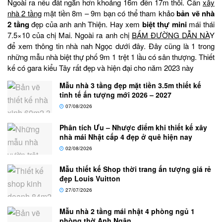
Ngoài ra nếu đất ngắn hơn khoảng 16m đến 17m thôi. Cần
xây
nhà 2 tầng
mặt tiền 8m – 9m bạn có thể tham khảo
bản vẽ nhà
2 tầng
đẹp của anh anh Thiện. Hay xem
biệt thự mini
mái thái
7.5×10 của chị Mai. Ngoài ra anh chị
BẤM ĐƯỜNG DẪN NÀ
Y
để xem thông tin nhà nah Ngọc dưới đây. Đây cũng là 1 trong
những mẫu nhà biệt thự phố 9m 1 trệt 1 lầu có sân thượng. Thiết
kế có gara kiểu Tây rất đẹp và hiện đại cho năm 2023 này
Mẫu nhà 3 tầng đẹp mặt tiền 3.5m thiết kế
tinh tế ấn tượng mới 2026 – 2027
07/08/2026
Phân tích Ưu – Nhược điểm khi thiết kế xây
nhà mái Nhật cấp 4 đẹp ở quê hiện nay
02/08/2026
Mẫu thiết kế Shop thời trang ấn tượng giá rẻ
đẹp Louis Vuitton
27/07/2026
Mẫu nhà 2 tầng mái nhật 4 phòng ngủ 1
phòng thờ Anh Ngân