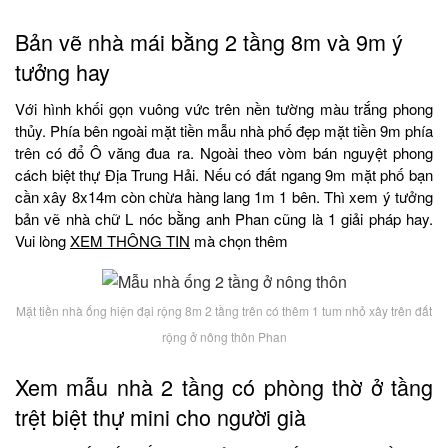
Bản vẽ nhà mái bằng 2 tầng 8m và 9m ý
tưởng hay
Với hình khối gọn vuông vức trên nền tường màu trắng phong
thủy. Phía bên ngoài mặt tiền mẫu nhà phố đẹp mặt tiền 9m phía
trên có đổ Ô văng đua ra. Ngoài theo vòm bán nguyệt phong
cách biệt thự Địa Trung Hải. Nếu có đất ngang 9m mặt phố bạn
cần xây 8x14m còn chừa hàng lang 1m 1 bên. Thì xem ý tưởng
bản vẽ nhà chữ L nóc bằng anh Phan cũng là 1 giải pháp hay.
Vui lòng
XEM THÔNG TIN
mà chọn thêm
Mặt tiền nhà ống hiện đại rộng 8m 2 tầng trên có thêm 1 tum nhỏ xây trên đất
rộng ở nông thôn Phan
Xem mẫu nhà 2 tầng có phòng thờ ở tầng
trệt biệt thự mini cho người già