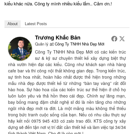
kiểu khác nữa. Công ty mình nhiều kiểu lắm.. Cảm ơn.!
About
Latest Posts
Trương Khắc Bản
at
Quản lý
Công Ty TNHH Nhà Đẹp Mới
Công Ty TNHH Nhà Đẹp Mới có các kiến trúc
sư & kỹ sư chuyên thiết kế xây dựng biệt thự
nhà vườn hiện đại các kiểu. Cũng như khách sạn nhà hàng
cafe bar và thi công nội thất không gian đẹp. Trong kiến trúc,
sự tinh hoa nhất, hoàn hảo nhất được thể hiện trong những
mẫu nhà đẹp được thiết kế từ những “bàn tay vàng” rất đỗi
hào hoa. Sự hào hoa của các kiến trúc sư thể hiện ở chỗ họ
luôn luôn yêu và thả hồn theo cái đẹp. Chính sự lãng mạn,
bay bổng mang đậm chất nghệ sĩ đó là nền tảng cho những
ngôi nhà đẹp mới ra đời. Là một mảng màu không thể thiếu
trong bức tranh cuộc sống của bạn. Nếu có nhu cầu thực sự
hãy kết nối 0975 945 433 có zalo trao đỗi. KTS công ty xây
dựng sẽ đến tận nơi vị trí đất cần thiết kế và làm việc tại 34/34
tỉnh thành Việt Nam. Cho đi là còn mãi.!