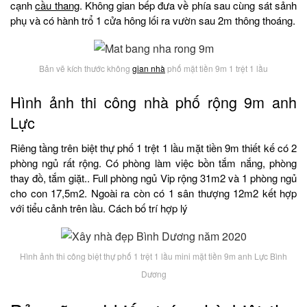
cạnh
cầu thang
. Không gian bếp đưa về phía sau cùng sát sảnh
phụ và có hành trổ 1 cửa hông lối ra vườn sau 2m thông thoáng.
Bản vẽ kích thước không
gian nhà
phố mặt tiền 9m 1 trệt 1 lầu
Hình ảnh thi công nhà phố rộng 9m anh
Lực
Riêng tầng trên biệt thự phố 1 trệt 1 lầu mặt tiền 9m thiết kế có 2
phòng ngủ rất rộng. Có phòng làm việc bồn tắm nắng, phòng
thay đồ, tắm giặt.. Full phòng ngủ Vip rộng 31m2 và 1 phòng ngủ
cho con 17,5m2. Ngoài ra còn có 1 sân thượng 12m2 kết hợp
với tiểu cảnh trên lầu. Cách bố trí hợp lý
Hình ảnh thi công biệt thự phố 1 trệt 1 lầu mini mặt tiền 9m anh Lực Bình
Dương