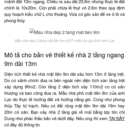
mảnh đất 10m ngang. Chiều ra sau dài 23,6m nhưng thực tế đất
chính là 10x20m. Còn phải chừa lề thụt vô 2.6m theo quy định
quy hoạch kiểu chữ L cho thoáng. Vừa có góc sân để xe ô tô và
phong thủy
Mẫu nhà đẹp 2 tầng mặt tiền 9m HOT nhất của gia đình anh Lực
Mô tả cho bản vẽ thiết kế nhà 2 tầng ngang
9m dài 13m
Diện tích thiết kế nhà mặt tiền 9m dài sâu hơn 13m ở tầng trệt.
Do có sảnh chính đua ra bên ngoài nên diện tích sàn tầng trệt
xây dựng 90m2. Còn tầng 2 diện tích xây 110m2 co có sân
thượng và ban công đua ra. Mẫu nhà phố mặt tiền 9m của anh
Lực do thực tế hướng đất và hướng nắng gió. Cũng như phong
thủy Tây tứ trạch. Nếu có đất rộng mặt tiền 9m dài 19m hay
20m có sân. Bạn xây nhà 2 tầng giá rẻ mái bằng lợp tôn chị
Dung như phác thảo bản vẽ dưới đây. Nếu ưng thì xem
TẠI ĐÂY
có đầy đủ thông tin