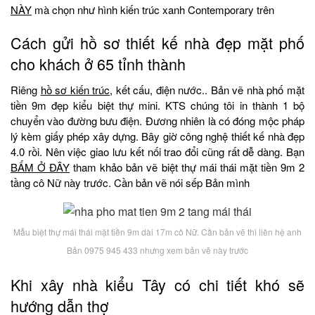
NÀY
mà chọn như hình kiến trúc xanh Contemporary trên
Cách gửi hồ sơ thiết kế nhà đẹp mặt phố
cho khách ở 65 tỉnh thành
Riêng
hồ sơ kiến trúc
, kết cấu, điện nước.. Bản vẽ nhà phố mặt
tiền 9m đẹp kiểu biệt thự mini. KTS chúng tôi in thành 1 bộ
chuyển vào đường bưu điện. Đương nhiên là có đóng mộc pháp
lý kèm giấy phép xây dựng. Bây giờ công nghệ thiết kế nhà đẹp
4.0 rồi. Nên việc giao lưu kết nối trao đổi cũng rất dễ dàng. Bạn
BẤM Ở ĐÂY
tham khảo bản vẽ biệt thự mái thái mặt tiền 9m 2
tầng cô Nữ này trước. Cần bản vẽ nói sếp Bản mình
Mẫu biệt thự mái thái mặt tiền 9m dài 17m cô Nữ. Cần bản vẽ thì liên hệ anh
Bản 0975 945 433 nhưng xem bản vẽ này trước
Khi xây nhà kiểu Tây có chi tiết khó sẽ
hướng dẫn thợ