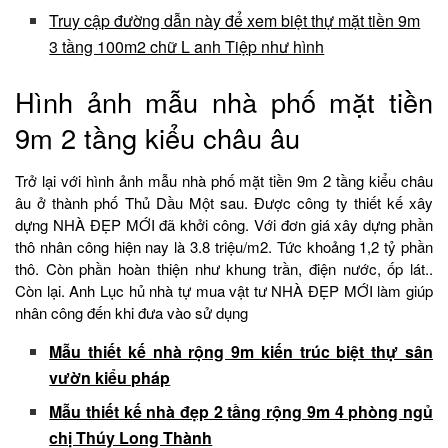
Truy cập đường dẫn này để xem biệt thự mặt tiền 9m
3 tầng 100m2 chữ L anh Tiệp như hình
Hình ảnh mẫu nhà phố mặt tiền
9m 2 tầng kiểu châu âu
Trở lại với hình ảnh mẫu nhà phố mặt tiền 9m 2 tầng kiểu châu
âu ở thành phố Thủ Dầu Một sau. Được công ty thiết kế xây
dựng NHÀ ĐẸP MỚI đã khởi công. Với đơn giá xây dựng phần
thô nhân công hiện nay là 3.8 triệu/m2. Tức khoảng 1,2 tỷ phần
thô. Còn phần hoàn thiện như khung trần, điện nước, ốp lát..
Còn lại. Anh Lục hủ nhà tự mua vật tư NHÀ ĐẸP MỚI làm giúp
nhân công đến khi đưa vào sử dụng
Mẫu thiết kế nhà rộng 9m kiến trúc biệt thự sân
vườn kiểu pháp
Mẫu thiết kế nhà đẹp 2 tầng rộng 9m 4 phòng ngủ
chị Thúy Long Thành