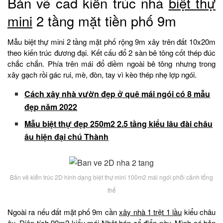
Bản vẽ cad kiến trúc nhà
biệt thự
mini
2 tầng mặt tiền phố 9m
Mẫu biệt thự mini 2 tầng mặt phố rộng 9m xây trên đất 10x20m
theo kiến trúc đương đại. Kết cấu đổ 2 sàn bê tông cốt thép đúc
chắc chắn. Phía trên mái đổ diềm ngoài bê tông nhưng trong
xây gạch rồi gác rui, mè, đòn, tay vì kèo thép nhẹ lợp ngói.
Cách xây nhà vườn đẹp ở quê mái ngói có 8 mẫu
đẹp năm 2022
Mẫu biệt thự đẹp 250m2 2.5 tầng kiểu lâu đài châu
âu hiện đại chú Thành
Bản vẽ kiến trúc 2D hình dạng biệt thự mini 100m2 mái ngói phối cảnh tổng
thể
Ngoài ra nếu đất mặt phố 9m cần
xây nhà 1 trệt 1 lầu
kiểu châu
âu. Diện tích 90m2 kiểu mái Nhật bán cổ điển này. Mình có bản