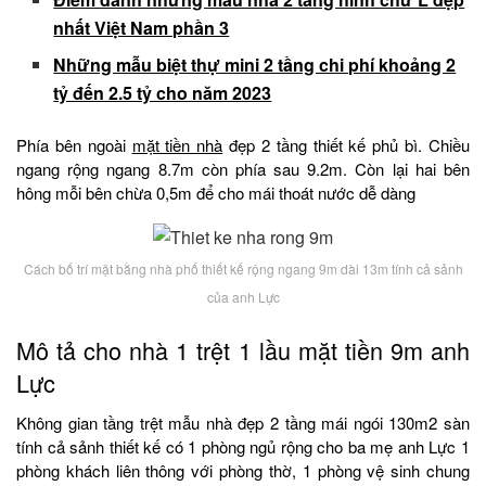
nhất Việt Nam phần 3
Những mẫu biệt thự mini 2 tầng chi phí khoảng 2
tỷ đến 2.5 tỷ cho năm 2023
Phía bên ngoài
mặt tiền nhà
đẹp 2 tầng thiết kế phủ bì. Chiều
ngang rộng ngang 8.7m còn phía sau 9.2m. Còn lại hai bên
hông mỗi bên chừa 0,5m để cho mái thoát nước dễ dàng
Cách bố trí mặt bằng nhà phố thiết kế rộng ngang 9m dài 13m tính cả sảnh
của anh Lực
Mô tả cho nhà 1 trệt 1 lầu mặt tiền 9m anh
Lực
Không gian tầng trệt mẫu nhà đẹp 2 tầng mái ngói 130m2 sàn
tính cả sảnh thiết kế có 1 phòng ngủ rộng cho ba mẹ anh Lực 1
phòng khách liên thông với phòng thờ, 1 phòng vệ sinh chung