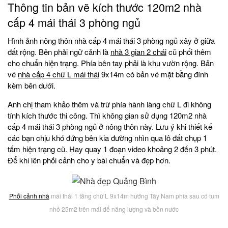
Thông tin bản vẽ kích thước 120m2 nhà
cấp 4 mái thái 3 phòng ngủ
Hình ảnh nông thôn nhà cấp 4 mái thái 3 phòng ngủ xây ở giữa
đất rộng. Bên phải ngữ cảnh là
nhà 3 gian 2 chái
cũ phối thêm
cho chuẩn hiện trạng. Phía bên tay phải là khu vườn rộng. Bản
vẽ
nhà cấp 4 chữ L mái thái
9x14m có bản vẽ mặt bằng đính
kèm bên dưới.
Anh chị tham khảo thêm và trừ phía hành làng chữ L đi không
tính kích thước thi công. Thì không gian sử dụng 120m2 nhà
cấp 4 mái thái 3 phòng ngủ ở nông thôn này. Lưu ý khi thiết kế
các bạn chịu khó đứng bên kia đường nhìn qua lô đất chụp 1
tấm hiện trạng cũ. Hay quay 1 đoạn video khoảng 2 đến 3 phút.
Để khi lên phối cảnh cho y bài chuẩn và đẹp hơn.
Phối cảnh nhà
mái thái 1 tầng chữ L 9x14m hướng Tây Nam phía sau có tum
nhỏ 25m2 trên mái để năng lượng và bồn nước