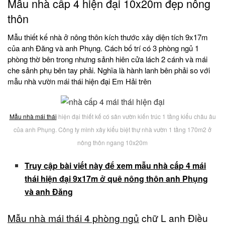
Mẫu nhà cấp 4 hiện đại 10x20m đẹp nông
thôn
Mẫu thiết kế nhà ở nông thôn kích thước xây diện tích 9x17m
của anh Đăng và anh Phụng. Cách bố trí có 3 phòng ngủ 1
phòng thờ bên trong nhưng sảnh hiên cửa lách 2 cánh và mái
che sảnh phụ bên tay phải. Nghĩa là hành lanh bên phải so với
mẫu nhà vườn mái thái hiện đại Em Hải trên
Mẫu nhà mái thái
hiện đại thiết kế có sân vườn kiến trúc 1 tầng kiểu châu âu
của anh Phụng. Công ty mình xây kiểu biệt thự nhà vườn 1 tầng 170m2 ở
nông thôn ngang 10x20m
Truy cập bài viết này để xem mẫu nhà cấp 4 mái
thái hiện đại 9x17m ở quê nông thôn anh Phụng
và anh Đăng
Mẫu nhà mái thái 4 phòng ngủ
chữ L anh Điều