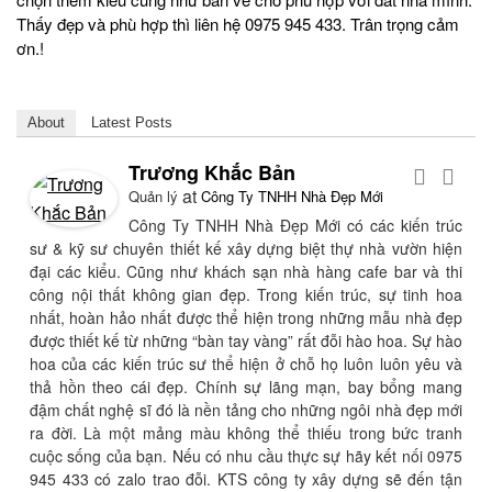
Thấy đẹp và phù hợp thì liên hệ 0975 945 433. Trân trọng cảm
ơn.!
About
Latest Posts
Trương Khắc Bản
at
Quản lý
Công Ty TNHH Nhà Đẹp Mới
Công Ty TNHH Nhà Đẹp Mới có các kiến trúc
sư & kỹ sư chuyên thiết kế xây dựng biệt thự nhà vườn hiện
đại các kiểu. Cũng như khách sạn nhà hàng cafe bar và thi
công nội thất không gian đẹp. Trong kiến trúc, sự tinh hoa
nhất, hoàn hảo nhất được thể hiện trong những mẫu nhà đẹp
được thiết kế từ những “bàn tay vàng” rất đỗi hào hoa. Sự hào
hoa của các kiến trúc sư thể hiện ở chỗ họ luôn luôn yêu và
thả hồn theo cái đẹp. Chính sự lãng mạn, bay bổng mang
đậm chất nghệ sĩ đó là nền tảng cho những ngôi nhà đẹp mới
ra đời. Là một mảng màu không thể thiếu trong bức tranh
cuộc sống của bạn. Nếu có nhu cầu thực sự hãy kết nối 0975
945 433 có zalo trao đỗi. KTS công ty xây dựng sẽ đến tận