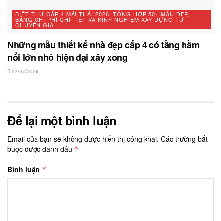
BIỆT THỰ CẤP 4 MÁI THÁI 2026: TỔNG HỢP 50+ MẪU ĐẸP,
BẢNG CHI PHÍ CHI TIẾT VÀ KINH NGHIỆM XÂY DỰNG TỪ
CHUYÊN GIA
Những mẫu thiết kế nhà đẹp cấp 4 có tầng hầm
nổi lớn nhỏ hiện đại xây xong
23/07/2026
Để lại một bình luận
Email của bạn sẽ không được hiển thị công khai.
Các trường bắt
buộc được đánh dấu
*
Bình luận
*