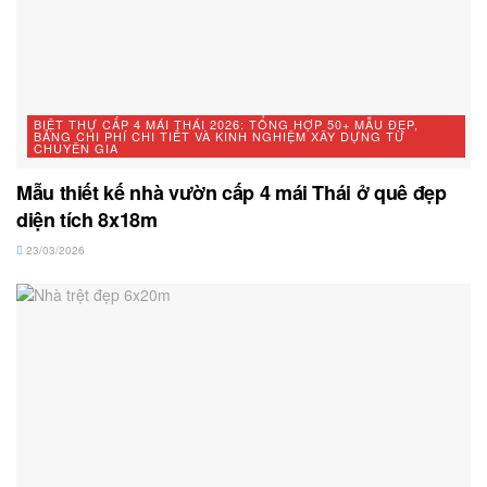
BIỆT THỰ CẤP 4 MÁI THÁI 2026: TỔNG HỢP 50+ MẪU ĐẸP,
BẢNG CHI PHÍ CHI TIẾT VÀ KINH NGHIỆM XÂY DỰNG TỪ
CHUYÊN GIA
Mẫu thiết kế nhà vườn cấp 4 mái Thái ở quê đẹp
diện tích 8x18m
23/03/2026