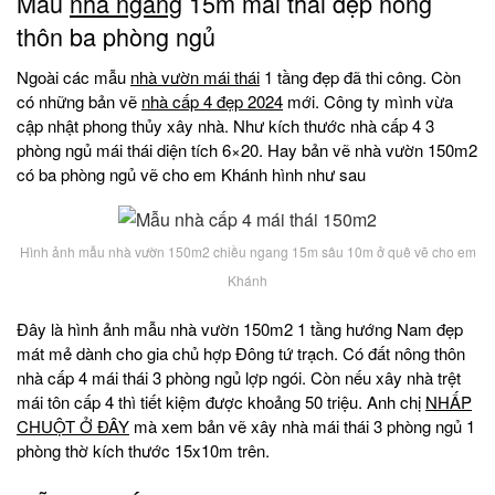
Mẫu
nhà ngang
15m mái thái đẹp nông
thôn ba phòng ngủ
Ngoài các mẫu
nhà vườn mái thái
1 tầng đẹp đã thi công. Còn
có những bản vẽ
nhà cấp 4 đẹp 2024
mới. Công ty mình vừa
cập nhật phong thủy xây nhà. Như kích thước nhà cấp 4 3
phòng ngủ mái thái diện tích 6×20. Hay bản vẽ nhà vườn 150m2
có ba phòng ngủ vẽ cho em Khánh hình như sau
Hình ảnh mẫu nhà vườn 150m2 chiều ngang 15m sâu 10m ở quê vẽ cho em
Khánh
Đây là hình ảnh mẫu nhà vườn 150m2 1 tầng hướng Nam đẹp
mát mẻ dành cho gia chủ hợp Đông tứ trạch. Có đất nông thôn
nhà cấp 4 mái thái 3 phòng ngủ lợp ngói. Còn nếu xây nhà trệt
mái tôn cấp 4 thì tiết kiệm được khoảng 50 triệu. Anh chị
NHẤP
CHUỘT Ở ĐÂY
mà xem bản vẽ xây nhà mái thái 3 phòng ngủ 1
phòng thờ kích thước 15x10m trên.