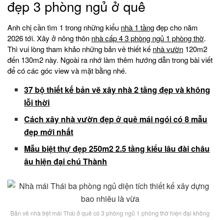
đẹp 3 phòng ngủ ở quê
Anh chị cần tìm 1 trong những kiểu
nhà 1 tầng
đẹp cho năm
2026 tới. Xây ở nông thôn
nhà cấp 4 3 phòng ngủ 1 phòng thờ
.
Thì vui lòng tham khảo những bản vẽ thiết kế
nhà vườn
120m2
đến 130m2 này. Ngoài ra nhớ làm thêm hướng dẫn trong bài viết
để có các góc view và mặt bằng nhé.
37 bộ thiết kế bản vẽ xây nhà 2 tầng đẹp và không
lỗi thời
Cách xây nhà vườn đẹp ở quê mái ngói có 8 mẫu
đẹp mới nhất
Mẫu biệt thự đẹp 250m2 2.5 tầng kiểu lâu đài châu
âu hiện đại chú Thành
Bản vẽ nhà trệt mái Thái ở quê có 3 phòng ngủ 1 phòng thờ hiện đại không