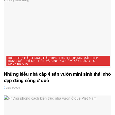
BIỆT THỰ CẤP 4 MÁI THÁI 2026: TỔNG HỢP 50+ MẪU ĐẸP,
BẢNG CHI PHÍ CHI TIẾT VÀ KINH NGHIỆM XÂY DỰNG TỪ
CHUYÊN GIA
Những kiểu nhà cấp 4 sân vườn mini sinh thái nhỏ
đẹp đáng sống ở quê
23/04/2026