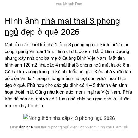
cầu kỳ anh Đúc
Hình ảnh
nhà mái thái 3 phòng
ngủ
đẹp ở quê 2026
Mặt tiền bản thiết kế
nhà 1 tầng 3 phòng ngủ
có kích thước thi
công ngang 9m dài 14m. Hình chữ L do em Hải ở Bình Dương
nhưng xây nhà cho ba mẹ ở Quảng Bình Việt Nam. Mặt tiền
hình ảnh 120m2 nhà cấp 4
mái thái
3 phòng ngủ mặt trước 8m.
Có hai trụ vuông trang trí kẻ chỉ kiểu cột giả. Kiểu nhà vườn tân
cổ điển 9m là 1 trong những mẫu nhà trệt sân vườn nóc Thái
đẹp ở quê. Phù hợp cho các gia đình có 4 – 5 thành viên sinh
hoạt thoải mái. Cũng như kiến trúc mềm mại rất Việt Nam. Phía
trên đổ sàn
áp mái
và có 1 tum nhỏ phía sau góc nhà lỡ lụt lớn
mà lên đây tránh lũ.
Hình
ảnh nhà
mái thái 3 phòng ngủ diện tích 9x14m hình chữ L em Hải