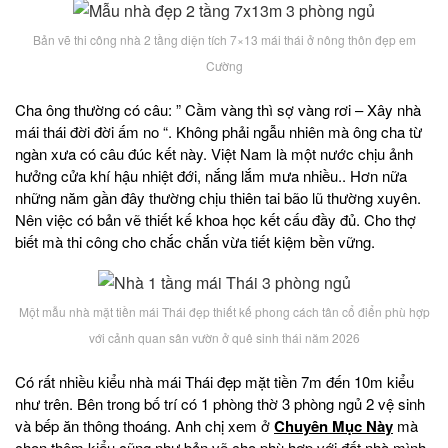
Bản vẽ thi công nhà 2 tầng diện tích 7×13 mái thái ở nông thôn đẹp em
Cường
Cha ông thường có câu: ” Cầm vàng thì sợ vàng rơi – Xây nhà
mái thái đời đời ấm no “. Không phải ngẫu nhiên mà ông cha từ
ngàn xưa có câu đúc kết này. Việt Nam là một nước chịu ảnh
hưởng cửa khí hậu nhiệt đới, nắng lắm mưa nhiều.. Hơn nữa
những năm gần đây thường chịu thiên tai bão lũ thường xuyên.
Nên việc có bản vẽ thiết kế khoa học kết cấu đầy đủ. Cho thợ
biết mà thi công cho chắc chắn vừa tiết kiệm bền vững.
Một mẫu nhà mặt tiền mái Thái đẹp thiết kế phong cách tân cổ điển phù hợp
với cảnh quan sân vườn ở quê sinh thái năm 2026
Có rất nhiều kiểu nhà mái Thái đẹp mặt tiền 7m đến 10m kiểu
như trên. Bên trong bố trí có 1 phòng thờ 3 phòng ngủ 2 vệ sinh
và bếp ăn thông thoáng. Anh chị xem ở
Chuyên Mục Này
mà
chọn thêm kiểu cũng như bản vẽ cho phù hợp với đất nhà mình.