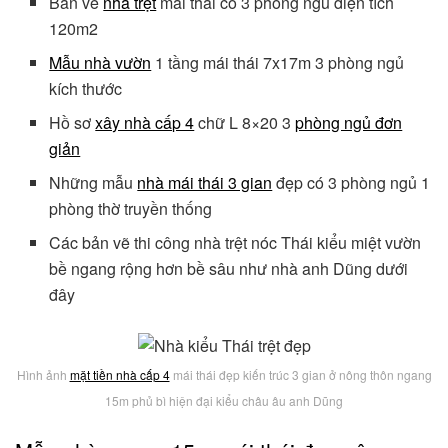
Bản vẽ
nhà trệt
mái thái có 3 phòng ngủ diện tích
120m2
Mẫu nhà vườn
1 tầng mái thái 7x17m 3 phòng ngủ
kích thước
Hồ sơ
xây nhà cấp 4
chữ L 8×20 3
phòng ngủ đơn
giản
Những mẫu
nhà mái thái 3 gian
đẹp có 3 phòng ngủ 1
phòng thờ truyền thống
Các bản vẽ thi công nhà trệt nóc Thái kiểu miệt vườn
bề ngang rộng hơn bề sâu như nhà anh Dũng dưới
đây
Hình ảnh
mặt tiền nhà cấp 4
mái thái đẹp kiến trúc 3 gian ở nông thôn ngang
15m phủ bì hiện đại kiểu châu âu anh Dũng