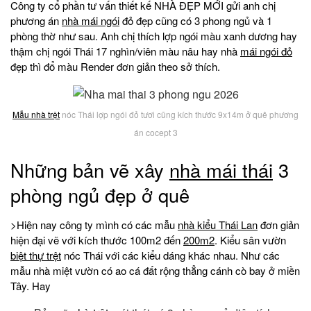
Công ty cổ phần tư vấn thiết kế NHÀ ĐẸP MỚI gửi anh chị
phương án
nhà mái ngói
đỏ đẹp cũng có 3 phong ngủ và 1
phòng thờ như sau. Anh chị thích lợp ngói màu xanh dương hay
thậm chị ngói Thái 17 nghìn/viên màu nâu hay nhà
mái ngói đỏ
đẹp thì đổ màu Render đơn giản theo sở thích.
Mẫu nhà trệt
nóc Thái lợp ngói đỏ tươi cũng kích thước 9x14m ở quê phương
án cocept 3
Những bản vẽ xây
nhà mái thái
3
phòng ngủ đẹp ở quê
>Hiện nay công ty mình có các mẫu
nhà kiểu Thái Lan
đơn giản
hiện đại vẽ với kích thước 100m2 đến
200m2
. Kiểu sân vườn
biệt thự trệt
nóc Thái với các kiểu dáng khác nhau. Như các
mẫu nhà miệt vườn có ao cá đất rộng thẳng cánh cò bay ở miền
Tây. Hay