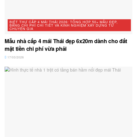
BIỆT THỰ CẤP 4 MÁI THÁI 2026: TỔNG HỢP 50+ MẪU ĐẸP,
BẢNG CHI PHÍ CHI TIẾT VÀ KINH NGHIỆM XÂY DỰNG TỪ
CHUYÊN GIA
Mẫu nhà cấp 4 mái Thái đẹp 6x20m dành cho đất
mặt tiền chi phí vừa phải
17/03/2026