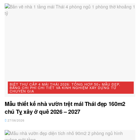
BIỆT THỰ CẤP 4 MÁI THÁI 2026: TỔNG HỢP 50+ MẪU ĐẸP,
BẢNG CHI PHÍ CHI TIẾT VÀ KINH NGHIỆM XÂY DỰNG TỪ
CHUYÊN GIA
Mẫu thiết kế nhà vườn trệt mái Thái đẹp 160m2
chú Tỵ xây ở quê 2026 – 2027
27/06/2026