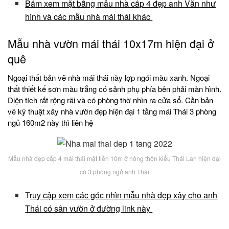
Bấm xem mặt bằng mẫu nhà cấp 4 đẹp anh Văn như
hình và các mẫu nhà mái thái khác
Mẫu nhà vườn mái thái 10x17m hiện đại ở
quê
Ngoại thất bản vẽ nhà mái thái này lợp ngói màu xanh. Ngoại
thất thiết kế sơn màu trắng có sảnh phụ phía bên phải màn hình.
Diện tích rất rộng rãi và có phòng thờ nhìn ra cửa sổ. Cần bản
vẽ kỹ thuật xây nhà vườn đẹp hiện đại 1 tầng mái Thái 3 phòng
ngủ 160m2 này thì liên hệ
Mẫu nhà đẹp cấp 4 mái thái mặt tiền 10m ở nông thôn kiểu Thái Lan hiện đại
có 3 phòng ngủ anh Thái
T
ruy cập xem các góc nhìn mẫu nhà đẹp xây cho anh
Thái có sân vườn ở đường link này