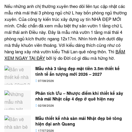
Nếu những anh chị thường xuyên theo dõi liên tục cập nhật các
mẫu nhà mái thái 3 phòng ngủ chữ L hay bốn phòng ngủ thường
xuyên. Của công ty kiến trúc xây dựng uy tín NHÀ ĐẸP MỚI
mình. Chắc chắn đã xem mẫu biệt thự sân vườn 1 tầng chữ L
mái thái anh Điều này. Đây là mẫu nhà vườn 1 tầng mái thái 4
phòng ngủ kích thước ngang 12x17m. Nhìn hình ảnh dưới đây
mà thấy khuôn viên thoáng. Với kiểu dáng thích cũng như có
hàng lang xây nhà vườn kiểu Thái Lan quê nông thôn. Thì
BẤM
XEM NGAY TẠI ĐÂY
bởi lý do Đời có gì đâu mà hững hờ.
Mẫu nhà 3 tầng đẹp mặt tiền 3.5m thiết kế
tinh tế ấn tượng mới 2026 – 2027
07/08/2026
Phân tích Ưu – Nhược điểm khi thiết kế xây
nhà mái Nhật cấp 4 đẹp ở quê hiện nay
02/08/2026
Mẫu thiết kế nhà sàn mái Nhật đẹp bê tông
hiện đại anh Quang
17/07/2026