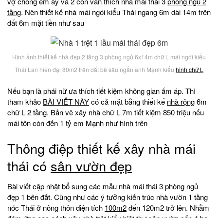
vợ chồng em ấy và 2 con vẫn thích nhà mái thái 3
phòng ngủ 2
tầng
. Nên thiết kế nhà mái ngói kiểu Thái ngang 6m dài 14m trên
đất 6m mặt tiền như sau
Hình ảnh thiết kế nhà đẹp 2 tầng 3 phòng ngủ 6x14m chữ L mái ngói kiểu
Thái Lan hiện đại 80m2 trên dắt bề sâu ngắn anh Mạnh kiểu
hình chữ L
Nếu bạn là phái nữ ưa thích tiết kiệm không gian ấm áp. Thì
tham khảo
BÀI VIẾT NÀY
có cả mặt bằng thiết kế
nhà rộng
6m
chữ L 2 tầng. Bản vẽ xây nhà chữ L 7m tiết kiệm 850 triệu nếu
mái tôn còn đến 1 tỷ em Mạnh như hình trên
Thông điệp thiết kế xây nhà mái
thái có
sân vườn đẹp
Bài viết cập nhật bổ sung các
mẫu nhà mái thái
3 phòng ngủ
đẹp 1 bên đất. Cũng như các ý tưởng kiến trúc nhà vườn 1 tầng
nóc Thái ở nông thôn diện tích
100m2
đến 120m2 trở lên. Nhằm