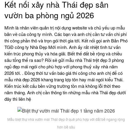
Kết nối xây nhà Thái đẹp sân
vườn ba phòng ngủ 2026
Mình là nhân viên quản trị nội dụng website và chủ yếu up mẫu
bản vẽ của công ty mình. Các bạn và anh chị cần tư vấn chi phí
thi công phần thô và trọn gói thời gia tới. Kết nối gọi anh Bản Phó
TGĐ công ty Nhà Đẹp Mới mình. Anh ấy rất nhiệt tình tư vấn
kiến trúc phong thủy và hóa giải. Biết thế đất bề rộng và chiều
sâu tổng thể ra sao? Rồi sẽ gửi mẫu nhà Thái trệt đẹp 3 phòng
ngủ đẹp mái ngói cho phù hợp với phong thuỷ xây nhà năm
2026 tới. . Đồng thời tư vấn báo giá thi công cho anh chị để có
mẫu nhà đẹp 2026 khang trang lợp tôn hay mái ngói kiểu Thái.
Kiến trúc kết cấu bền vững trường tồn mà không lỗi thời theo
năm tháng. Anh chị cần thông tin những mẫu nhà Thái đẹp dưới
đây thì liên hệ
Mẫu biệt thự nhà vườn mái Thái đẹp ở quê phù hợp với đất bề ngang rộng
hơn bề sâu