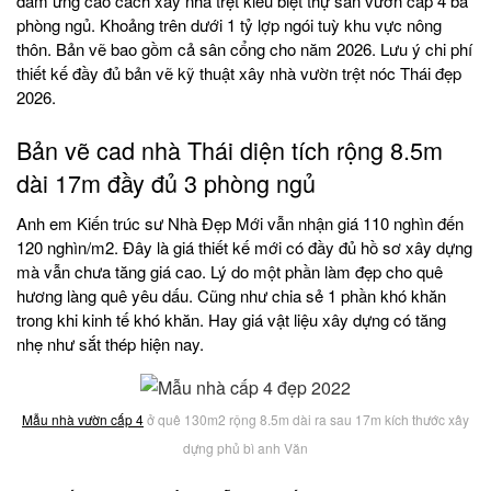
đám ứng cao cách xây nhà trệt kiểu biệt thự sân vườn cấp 4 ba
phòng ngủ. Khoảng trên dưới 1 tỷ lợp ngói tuỳ khu vực nông
thôn. Bản vẽ bao gồm cả sân cổng cho năm 2026. Lưu ý chi phí
thiết kế đầy đủ bản vẽ kỹ thuật xây nhà vườn trệt nóc Thái đẹp
2026.
Bản vẽ cad nhà Thái diện tích rộng 8.5m
dài 17m đầy đủ 3 phòng ngủ
Anh em Kiến trúc sư Nhà Đẹp Mới vẫn nhận giá 110 nghìn đến
120 nghìn/m2. Đây là giá thiết kế mới có đầy đủ hồ sơ xây dựng
mà vẫn chưa tăng giá cao. Lý do một phần làm đẹp cho quê
hương làng quê yêu dấu. Cũng như chia sẻ 1 phần khó khăn
trong khi kinh tế khó khăn. Hay giá vật liệu xây dựng có tăng
nhẹ như sắt thép hiện nay.
Mẫu nhà vườn cấp 4
ở quê 130m2 rộng 8.5m dài ra sau 17m kích thước xây
dựng phủ bì anh Văn