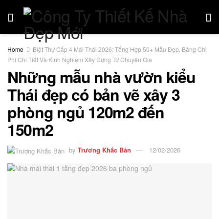
Home
Biệt Thự Cấp 4 Mái Thái 2026: Tổng Hợp 50+ Mẫu Đẹp, Bảng Chi
Phí Chi Tiết Và Kinh Nghiệm Xây Dựng Từ Chuyên Gia
Những mẫu nhà vườn kiểu
Thái đẹp có bản vẽ xây 3
phòng ngủ 120m2 đến
150m2
by
Trương Khắc Bản
12/02/2026