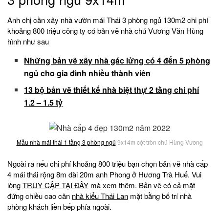
Anh chị cần xây nhà vườn mái Thái 3 phòng ngủ 130m2 chi phí
khoảng 800 triệu công ty có bản vẽ nhà chú Vương Văn Hùng
hình như sau
Những bản vẽ xây nhà gác lửng có 4 đến 5 phòng
ngủ cho gia đình nhiều thành viên
13 bộ bản vẽ thiết kế nhà biệt thự 2 tầng chi phí
1.2 – 1.5 tỷ
Mẫu nhà mái thái 1 tầng 3 phòng ngủ
9x14m cột tròn chú Hùng Vương
Ngoài ra nếu chi phí khoảng 800 triệu bạn chọn bản vẽ nhà cấp
4 mái thái rộng 8m dài 20m anh Phong ở Hương Trà Huế. Vui
lòng
TRUY CẬP TẠI ĐÂY
mà xem thêm. Bản vẽ có cả mặt
đứng chiều cao căn
nhà kiểu Thái Lan
mặt bằng bố trí nhà
phòng khách liền bếp phía ngoài.