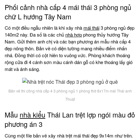
Phối cảnh nhà cấp 4 mái thái 3 phòng ngủ
chữ L hướng Tây Nam
Có một điều ngẫu nhiên là khi xây nhà
mái thái
3 phòng ngủ đẹp
140m2 này. Đa số là các chủ
nhà hợp
phong thủy hướng Tây
Nam. Gửi thêm anh chị và các bạn phương án mẫu nhà cấp 4
đẹp nông thôn. Bản vẽ có diện tường mang nhiều điểm nhấn
nhá. Đồng thời có cột hiên to vuông vức. Phòng khách thoáng
rộng cửa đi 4 cánh sơn màu cánh dán gỗ có khe thoáng lấy gió
mát và ánh sáng.
Bản vẽ thi công nhà cấp 4 3 phòng ngủ 1 phòng thờ 8x17m mái Thái anh
Thuật
Mẫu
nhà kiểu
Thái Lan trệt lợp ngói màu đỏ
phương án 3
Cùng một file bản vẽ xây nhà trệt mái thái đẹp 9x14m như trên.