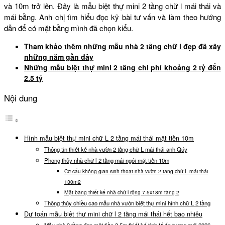
và 10m trở lên. Đây là mẫu biệt thự mini 2 tầng chữ l mái thái và
mái bằng. Anh chị tìm hiểu đọc kỹ bài tư vấn và làm theo hướng
dẫn để có mặt bằng mình đã chọn kiểu.
Tham khảo thêm những mẫu nhà 2 tầng chữ l đẹp đã xây
những năm gần đây
Những mẫu biệt thự mini 2 tầng chi phí khoảng 2 tỷ đến
2.5 tỷ
Nội dung
Hình mẫu biệt thự mini chữ L 2 tầng mái thái mặt tiền 10m
Thông tin thiết kế nhà vườn 2 tầng chữ L mái thái anh Qúy
Phong thủy nhà chữ l 2 tầng mái ngói mặt tiền 10m
Cơ cấu không gian sinh thoạt nhà vườn 2 tầng chữ L mái thái
130m2
Mặt bằng thiết kế nhà chữ l rộng 7.5x18m tầng 2
Thông thủy chiều cao mẫu nhà vườn biệt thự mini hình chữ L 2 tầng
Dự toán mẫu biệt thự mini chữ l 2 tầng mái thái hết bao nhiêu
Mẫu nhà 3 tầng đẹp mặt tiền 3.5m thiết kế tinh tế ấn tượng mới 2026 –