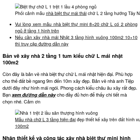
Phối cảnh mẫu
nhà biệt thự mái thái
chữ L 2 tầng hướng Tây N
Vui lòng xem mẫu nhà biệt thự mini 8×20 chữ L có 2 phòng
ngủ ở tầng 1 hình trên
Nếu cần xây nhà mái Nhật 3 tầng hình vuông 100m2 10×10
thì truy cập đường dẫn này
Bản vẽ xây nhà 2 tầng 1 tum kiểu chữ L mái nhật
100m2
Còn đây là bản vẽ nhà biệt thự chữ L mái nhật hiện đại. Phù hợp
cho thế đất bề ngang 9m đến 10m xây đẹp. Bản vẽ nhà anh Tiệp
dưới đây như hình mái ngói. Phong cách kiểu châu âu xây rất đẹp.
Bạn
xem đường dẫn này
cho đầy đủ hơn để thấy chi tiết mà
chọn nhé. Cảm ơn
Mẫu nhà chữ L 3 tầng hiện đại
đẹp thiết kế xây trên đất hình
100m2
Nhận thiết kế và cộng tác xây nhà biệt thự mini hình