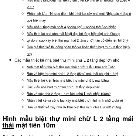
2027
Phân tích Ưu – Nhược điểm khi thiết kế xây nhà mái Nhật cấp 4 đẹp ở
quê hiện nay
Mẫu nhà 2 tầng mái nhật 4 phòng ngủ 1 phòng thờ Anh Ngân
Mẫu thiết kế nhà sàn mái Nhật đẹp bê tông hiện đại anh Quang
Lý do vì sao xây biệt thự mái thái 2 tầng chữ l tân cổ điển lên tới 3 tỷ
Đơn giá thiết kế thi công phần thô và hoàn thiện biệt thự 2 3 tầng hiện
nay
Các mẫu thiết kế nhà biệt thự mini chữ L 2 tầng đẹp lớn nhỏ
Ảnh mặt tiền nhà biệt thự mái thái 1 trệt 1 lầu 10m anh Tuấn
Bản vẽ biệt thự mini chữ L 2 tầng 85m2 mái thái chi phí 1.3 tỷ
Mẫu thiết kế kiến trúc nhà biệt thự mini chữ L mái bằng
Các kiểu nhà biệt thự mini chữ L 2 tầng đẹp khác
Bản vẽ xây nhà 2 tầng 1 tum kiểu chữ L mái nhật 100m2
Nhận thiết kế và cộng tác xây nhà biệt thự mini hình chữ L giá rẻ
Bản vẽ thiết kế xây nhà 9x13m biệt thự mini chữ L 90m2 2 tầng
Hình mẫu biệt thự mini chữ L 2 tầng
mái
thái
mặt tiền 10m