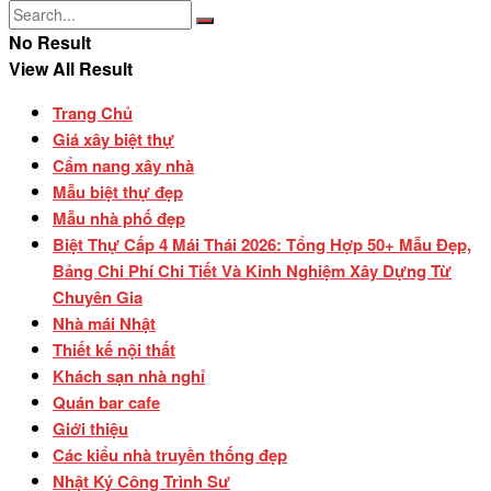
No Result
View All Result
Trang Chủ
Giá xây biệt thự
Cẩm nang xây nhà
Mẫu biệt thự đẹp
Mẫu nhà phố đẹp
Biệt Thự Cấp 4 Mái Thái 2026: Tổng Hợp 50+ Mẫu Đẹp,
Bảng Chi Phí Chi Tiết Và Kinh Nghiệm Xây Dựng Từ
Chuyên Gia
Nhà mái Nhật
Thiết kế nội thất
Khách sạn nhà nghỉ
Quán bar cafe
Giới thiệu
Các kiểu nhà truyền thống đẹp
Nhật Ký Công Trình Sư