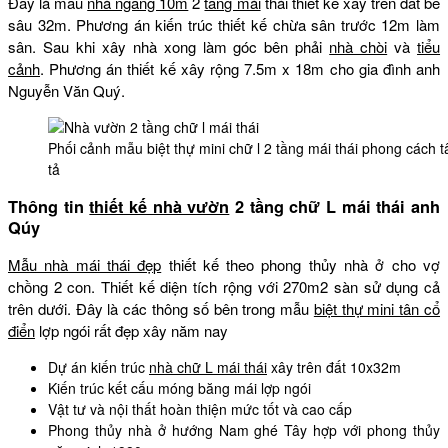
Đây là mẫu
nhà ngang 10m
2
tầng mái
thái thiết kế xây trên đất bề
sâu 32m. Phương án kiến trúc thiết kế chừa sân trước 12m làm
sân. Sau khi xây nhà xong làm góc bên phải
nhà chòi
và
tiểu
cảnh
. Phương án thiết kế xây rộng 7.5m x 18m cho gia đình anh
Nguyễn Văn Quý.
Phối cảnh mẫu biệt thự mini chữ l 2 tầng mái thái phong cách 
tả
Thông tin
thiết kế nhà vườn
2 tầng chữ L mái thái anh
Qúy
Mẫu nhà mái thái đẹp
thiết kế theo phong thủy nhà ở cho vợ
chồng 2 con. Thiết kế diện tích rộng với 270m2 sàn sử dụng cả
trên dưới. Đây là các thông số bên trong mẫu
biệt thự mini tân cổ
điển
lợp ngói rất đẹp xây năm nay
Dự án kiến trúc
nhà chữ L mái thái
xây trên đất 10x32m
Kiến trúc kết cấu móng băng mái lợp ngói
Vật tư và nội thất hoàn thiện mức tốt và cao cấp
Phong thủy nhà ở hướng Nam ghé Tây hợp với phong thủy