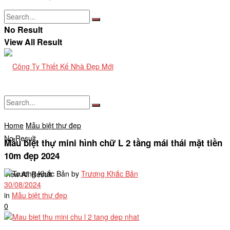
No Result
View All Result
Home
Mẫu biệt thự đẹp
No Result
Mẫu biệt thự mini hình chữ L 2 tầng mái thái mặt tiền
10m đẹp 2024
by
Trương Khắc Bản
View All Result
30/08/2024
in
Mẫu biệt thự đẹp
0