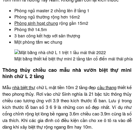
Phòng ngủ master 2 chồng lên ở tầng 1
Phòng ngủ thường rộng hơn 16m2
Phòng sinh hoạt chung
rộng gần 15m2
Phòng thờ 14.5m
3 ban công kết hợp với sân thượng
Một phòng tắm wc chung
Mặt bằng thiết kế biệt thự mini 2 tầng tân cổ điển mái thái phía
Thông thủy chiều cao mẫu nhà vườn biệt thự mini
hình chữ L 2 tầng
Mẫu
nhà biệt thự
chữ L mặt tiền 10m 2 tầng đẹp
cầu thang
thiết kế
theo phong thủy. Rơi vào chữ Sinh nghĩa là 21 bậc tức thông thủy
chiều cao tương ứng với 3.9 theo kích thước lỗ ban. Lưu ý trong
kích thước lỗ ban số 3 6 9 là những con số đẹp nhất. Ví dụ như
cổng chỉnh rộng lọt lòng bề ngang 3.6m chiều cao 3.9m cũng là số
ưa thích. Khi các gia đình có điều kiện cần cho xe ô tô ra vào dễ
dàng khi xây biệt thự rộng ngang 8m hay 10m.