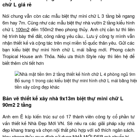
chữ L giá rẻ
Nói chung vẫn còn các mẫu biệt thự mini chữ L 3 tầng bề ngang
6m hay 7m. Cũng như các mẫu biệt thự nhà vườn 2 tầng kiểu hình
chữ L
100m2
đến 150m2 theo phong thủy. Anh chị cần tư thì liên
hệ trình bày thế đất, công năng yêu cầu.. Lưu ý công ty mình vẫn
nhận thiết kế và cộng tác trên mọi miền tổ quốc thân yêu. Gửi các
bạn kiểu biệt thự mini hình chữ L mái bằng mới. Phong cách
Tropical House anh Thỏa. Nếu ưa thích Style này thì liên hệ để
biết thêm chi tiết hơn
Bổ sung 1 trong các kiểu biệt thự mini hình chữ L mái bằng h
tiền xây cũng đẹp khác
Bản vẽ thiết kế xây nhà 9x13m biệt thự mini chữ L
90m2 2 tầng
Anh em Ê kíp kiến trúc sư có 17 thành viên công ty cổ phần tư
vấn thiết kế Nhà Đẹp Mới VN. Sẽ nêu ra các giải pháp xây nhà
đẹp khang trang và chọn nội thất phù hợp với sở thích ngân sách.
Hay phong thủy mục đích sử dụng NHÀ MỚI ĐẸP mà chuẩn bị.