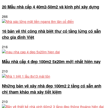
20 Mẫu nhà cấp 4 40m2-50m2 và kinh phí xây dựng
266
16 bản vẽ thi công nhà biệt thự có tầng lửng có sẵn
cho gia đình Việt
216
Mẫu nhà cấp 4 đẹp 100m2 5x20m mới nhất hiện nay
210
Những bản vẽ xây nhà đẹp 100m2 2 tầng có sẵn anh
chị tham khảo mà xây tiết kiệm
210