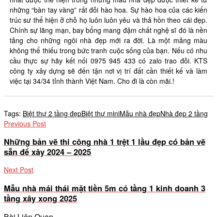
những “bàn tay vàng” rất đỗi hào hoa. Sự hào hoa của các kiến
trúc sư thể hiện ở chỗ họ luôn luôn yêu và thả hồn theo cái đẹp.
Chính sự lãng mạn, bay bổng mang đậm chất nghệ sĩ đó là nền
tảng cho những ngôi nhà đẹp mới ra đời. Là một mảng màu
không thể thiếu trong bức tranh cuộc sống của bạn. Nếu có nhu
cầu thực sự hãy kết nối 0975 945 433 có zalo trao đỗi. KTS
công ty xây dựng sẽ đến tận nơi vị trí đất cần thiết kế và làm
việc tại 34/34 tỉnh thành Việt Nam. Cho đi là còn mãi.!
Tags:
Biệt thự 2 tầng đẹp
Biệt thự mini
Mẫu nhà đẹp
Nhà đẹp 2 tầng
Previous Post
Những bản vẽ thi công nhà 1 trệt 1 lầu đẹp có bản vẽ
sẵn để xây 2024 – 2025
Next Post
Mẫu nhà mái thái mặt tiền 5m có tầng 1 kinh doanh 3
tầng xây xong 2025
Bài Liên Quan