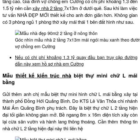
tăng cao. Gia đình vợ chồng em Cường có chi phí khoảng 1.3 đến
1.5 tỷ nên cần
xây nhà 2 tầng
7x13m ở dưới quê. Sau khi làm việc
tư vấn NHÀ ĐẸP MỚI thiết kế cho anh đơn giản hơn. Không gian
có 3 phòng ngủ 1 phòng thờ xây mái thái 1 bên đất hình như sau.
Góc nhìn mẫu nhà 2 tầng 7x13m mái ngói màu xanh theo đường
vợ chồng em Cường
Nếu có chi phí khoảng 1.3 tỷ quay đầu bạn truy cập đường
dẫn này xem hồ sơ nhà em Cường
Mẫu
thiết kế kiến trúc nhà
biệt thự mini chữ L mái
bằng
Gửi thêm anh chị mẫu biệt thự mini hình chữ L mái bằng xây tại
thành phố Đồng Hới Quảng Bình. Do KTS Lê Văn Thỏa chi nhánh
Mái Ấm Quảng Bình phụ trách. Đây là biệt thự chữ L 2 tầng hiện
đại tối giản không gian mở. Bề ngang 8m x 16m diện tích xây còn
lại cừa sân vườn và hành lang thông thoáng. Cần thêm thông tin
nhà chữ L 2 tầng hiện đại này thì liên hệ