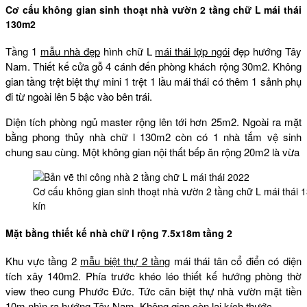
Cơ cấu không gian sinh thoạt nhà vườn 2 tầng chữ L mái thái
130m2
Tầng 1
mẫu nhà đẹp
hình chữ L
mái thái lợp ngói
đẹp hướng Tây
Nam. Thiết kế cửa gỗ 4 cánh đến phòng khách rộng 30m2. Không
gian tầng trệt biệt thự mini 1 trệt 1 lầu mái thái có thêm 1 sảnh phụ
đi từ ngoài lên 5 bậc vào bên trái.
Diện tích phòng ngủ master rộng lên tới hơn 25m2. Ngoài ra mặt
bằng phong thủy nhà chữ l 130m2 còn có 1 nhà tắm vệ sinh
chung sau cùng. Một không gian nội thất bếp ăn rộng 20m2 là vừa
Cơ cấu không gian sinh thoạt nhà vườn 2 tầng chữ L mái thái
kín
Mặt bằng thiết kế nhà chữ l rộng 7.5x18m tầng 2
Khu vực tầng 2
mẫu biệt thự 2 tầng
mái thái tân cổ điển có diện
tích xây 140m2. Phía trước khéo léo thiết kế hướng phòng thờ
view theo cung Phước Đức. Tức căn biệt thự nhà vườn mặt tiền
10m nhìn ra hướng Tây Nam. Không gian còn lại kích thước