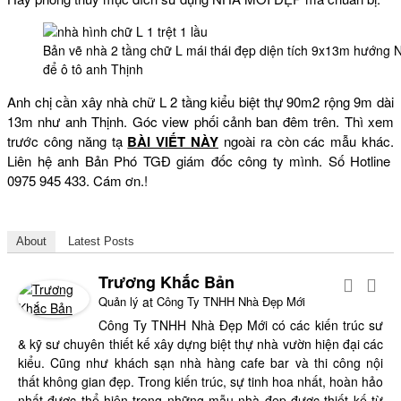
Bản vẽ nhà 2 tầng chữ L mái thái đẹp diện tích 9x13m hướng 
để ô tô anh Thịnh
Anh chị cần xây nhà chữ L 2 tầng kiểu biệt thự 90m2 rộng 9m dài
13m như anh Thịnh. Góc view phối cảnh ban đêm trên. Thì xem
trước công năng tạ
BÀI VIẾT NÀY
ngoài ra còn các mẫu khác.
Liên hệ anh Bản Phó TGĐ giám đốc công ty mình. Số Hotline
0975 945 433. Cám ơn.!
About
Latest Posts
Trương Khắc Bản
Quản lý
at
Công Ty TNHH Nhà Đẹp Mới
Công Ty TNHH Nhà Đẹp Mới có các kiến trúc sư
& kỹ sư chuyên thiết kế xây dựng biệt thự nhà vườn hiện đại các
kiểu. Cũng như khách sạn nhà hàng cafe bar và thi công nội
thất không gian đẹp. Trong kiến trúc, sự tinh hoa nhất, hoàn hảo
nhất được thể hiện trong những mẫu nhà đẹp được thiết kế từ