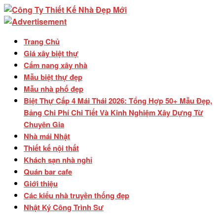
Trang Chủ
Giá xây biệt thự
Cẩm nang xây nhà
Mẫu biệt thự đẹp
Mẫu nhà phố đẹp
Biệt Thự Cấp 4 Mái Thái 2026: Tổng Hợp 50+ Mẫu Đẹp,
Bảng Chi Phí Chi Tiết Và Kinh Nghiệm Xây Dựng Từ
Chuyên Gia
Nhà mái Nhật
Thiết kế nội thất
Khách sạn nhà nghỉ
Quán bar cafe
Giới thiệu
Các kiểu nhà truyền thống đẹp
Nhật Ký Công Trình Sư