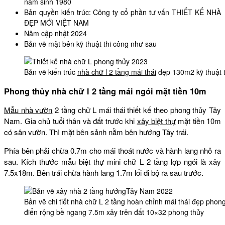
năm sinh 1980
Bản quyền kiến trúc: Công ty cổ phần tư vấn THIẾT KẾ NHÀ
ĐẸP MỚI VIỆT NAM
Năm cập nhật 2024
Bản vẽ mặt bên kỹ thuật thi công như sau
Bản vẽ kiến trúc
nhà chữ l 2 tầng mái thái
đẹp 130m2 kỹ thuật 
Phong thủy nhà chữ l 2 tầng mái ngói mặt tiền 10m
Mẫu nhà vườn
2 tầng chữ L mái thái thiết kế theo phong thủy Tây
Nam. Gia chủ tuổi thân và đất trước khi
xây biệt thự
mặt tiền 10m
có sân vườn. Thì mặt bên sảnh nằm bên hướng Tây trái.
Phía bên phải chừa 0.7m cho mái thoát nước và hành lang nhỏ ra
sau. Kích thước mẫu biệt thự mini chữ L 2 tầng lợp ngói là xây
7.5x18m. Bên trái chừa hành lang 1.7m lối đi bộ ra sau trước.
Bản vẽ chi tiết nhà chữ L 2 tầng hoàn chỉnh mái thái đẹp phon
điển rộng bề ngang 7.5m xây trên đất 10×32 phong thủy