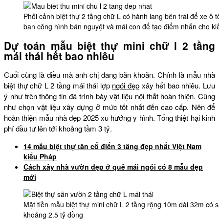
Phối cảnh biệt thự 2 tầng chữ L có hành lang bên trái để xe ô t
ban công hình bán nguyệt và mái con để tạo điểm nhấn cho kiế
Dự toán mẫu biệt thự mini chữ l 2 tầng
mái thái hết bao nhiêu
Cuối cùng là điều mà anh chị đang băn khoăn. Chính là mẫu nhà
biệt thự chữ L 2 tầng mái thái lợp
ngói đẹp
xây hết bao nhiêu. Lưu
ý như trên thông tin đã trình bày vật liệu nội thất hoàn thiện. Cũng
như chọn vật liệu xây dựng ở mức tốt nhất đến cao cấp. Nên để
hoàn thiện mẫu nhà đẹp 2025 xu hướng y hình. Tổng thiệt hại kinh
phí đầu tư lên tới khoảng tầm 3 tỷ.
14 mẫu biệt thự tân cổ điển 3 tầng đẹp nhất Việt Nam
kiểu Pháp
Cách xây nhà vườn đẹp ở quê mái ngói có 8 mẫu đẹp
mới
Mặt tiền mẫu biệt thự mini chữ L 2 tầng rộng 10m dài 32m có s
khoảng 2.5 tỷ đồng