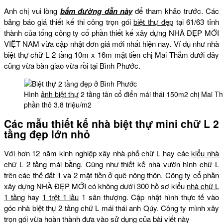
Anh chị vui lòng
bấm đường dẫn này
để tham khảo trước. Các
bảng báo giá thiết kế thi công trọn gói
biệt thự đẹp
tại 61/63 tỉnh
thành của tổng công ty cổ phần thiết kế xây dựng NHÀ ĐẸP MỚI
VIỆT NAM vừa cập nhật đơn giá mới nhất hiện nay. Ví dụ như nhà
biệt thự chữ L 2 tầng 10m x 16m mặt tiền chị Mai Thắm dưới đây
cũng vừa bàn giao vừa rồi tại Bình Phước.
Hình
ảnh biệt thự
2 tầng tân cổ điển mái thái 150m2 chị Mai T
phần thô 3.8 triệu/m2
Các mẫu thiết kế nhà biệt thự mini chữ L 2
tầng đẹp lớn nhỏ
Với hơn 12 năm kinh nghiệp xây nhà phố chữ L hay các
kiểu nhà
chữ L 2 tầng mái bằng. Cũng như thiết kế nhà vườn hình chữ L
trên các thế đất 1 và 2 mặt tiền ở quê nông thôn. Công ty cổ phần
xây dựng NHÀ ĐẸP MỚI có không dưới 300 hồ sơ kiểu
nhà chữ L
1 tầng
hay
1 trệt 1 lầu
1 sân thượng. Cập nhật hình thực tế vào
góc nhà biệt thự 2 tầng chữ L mái thái anh Qúy. Công ty mình xây
trọn gói vừa hoàn thành đưa vào sử dụng của bài viết này