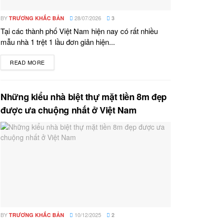
BY
28/07/2026
TRƯƠNG KHẮC BẢN
3
Tại các thành phố Việt Nam hiện nay có rất nhiều
mẫu nhà 1 trệt 1 lầu đơn giản hiện...
READ MORE
DETAILS
Những kiểu nhà biệt thự mặt tiền 8m đẹp
được ưa chuộng nhất ở Việt Nam
BY
10/12/2025
TRƯƠNG KHẮC BẢN
2