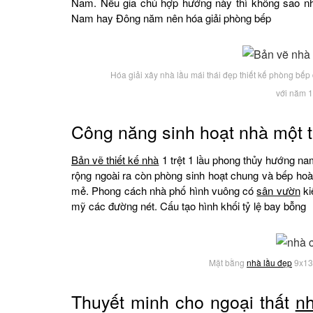
Nam. Nếu gia chủ hợp hướng này thì không sao nh
Nam hay Đông năm nên hóa giải phòng bếp
Hóa giải xây nhà lầu mái thái đẹp thiết kế phòng b
với năm 
Công năng sinh hoạt nhà một t
Bản vẽ thiết kế nhà
1 trệt 1 lầu phong thủy hướng n
rộng ngoài ra còn phòng sinh hoạt chung và bếp ho
mẻ. Phong cách nhà phố hình vuông có
sân vườn
ki
mỹ các đường nét. Cấu tạo hình khối tỷ lệ bay bỗng
Mặt bằng
nhà lầu đẹp
9x13m
Thuyết minh cho ngoại thất
nh