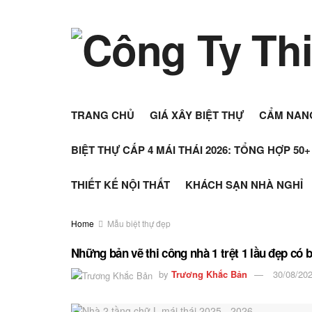
TRANG CHỦ
GIÁ XÂY BIỆT THỰ
CẨM NAN
BIỆT THỰ CẤP 4 MÁI THÁI 2026: TỔNG HỢP 50
THIẾT KẾ NỘI THẤT
KHÁCH SẠN NHÀ NGHỈ
Home
Mẫu biệt thự đẹp
Những bản vẽ thi công nhà 1 trệt 1 lầu đẹp có 
by
Trương Khắc Bản
30/08/20