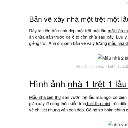
b
Bản vẽ xây nhà một trệt một l
Đây là kiến trúc nhà đẹp một trệt một lầu
mặt tiền má
án chừa sân trước để ô tô còn phía sau xây. Lưu ý
giếng trời. Anh chị xem bản vẽ và ý tưởng
mẫu nhà đ
Hình ảnh nhà đẹp 1 trệt 1 lầu 5
Hình ảnh
nhà 1 trệt 1 lầ
Mẫu nhà biệt thự
sân vườn trệt lầu mái ngói có diệ
giản xây ở nông thôn kiến trúc
biệt thự mini
trên diện
vẽ chi tiết nhưng vẫn còn đẹp. Có hồ sơ hoàn chỉnh 