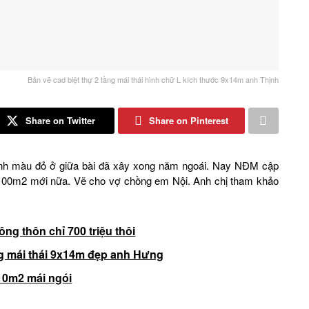
Bản vẽ cad biệt thự 2 tầng mái thái hình chữ L kích thước 9x14m anh Thịnh
Share on Twitter
Share on Pinterest
ịnh màu đỏ ở giữa bài đã xây xong năm ngoái. Nay NĐM cập
h 100m2 mới nữa. Vẽ cho vợ chồng em Nội. Anh chị tham khảo
ng thôn chỉ 700 triệu thôi
ng mái thái 9x14m đẹp anh Hưng
10m2 mái ngói