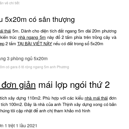
ản vẽ chi tiết
ầu 5x20m có sân thượng
i thái
5m. Dành cho diện tích đất ngang 5m dài 20m phương
 kiến trúc
nhà ngang 5m
này đổ 2 tấm phía trên trồng cây và
ẹp
2 tấm
TẠI BÀI VIẾT NÀY
nếu có đất trong sổ 5x20m
x20m có gara ô tô rộng ngang 5m anh Phương
u đơn giản
mái lợp ngói thứ 2
n tích xây dựng 110m2. Phù hợp với các kiểu
nhà mái thái
đơn
 tích 100m2. Đây là nhà của anh Thịnh xây dựng xong có bản
chúng tôi cập nhật để anh chị tham khảo mô hình