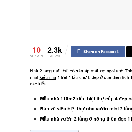
10
2.3k
Share on Facebook
SHARES
VIEWS
Nhà 2 tầng mái thái
có sàn
áp mái
lợp ngói anh Th
nhật
kiểu nhà
1 trệt 1 lầu chữ L đẹp ở quê diện tíc
các kiểu
Mẫu nhà 110m2 kiểu biệt thự cấp 4 đẹp nô
Bản vẽ siêu biệt thự nhà vườn mini 2 tầ
Mẫu nhà vườn 2 tầng ở nông thôn đẹp 1