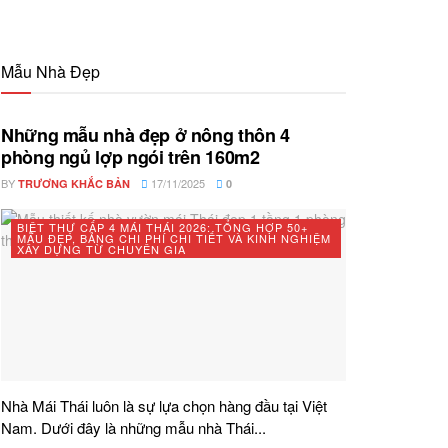
Mẫu Nhà Đẹp
Những mẫu nhà đẹp ở nông thôn 4
phòng ngủ lợp ngói trên 160m2
BY
17/11/2025
TRƯƠNG KHẮC BẢN
0
BIỆT THỰ CẤP 4 MÁI THÁI 2026: TỔNG HỢP 50+
MẪU ĐẸP, BẢNG CHI PHÍ CHI TIẾT VÀ KINH NGHIỆM
XÂY DỰNG TỪ CHUYÊN GIA
Nhà Mái Thái luôn là sự lựa chọn hàng đầu tại Việt
Nam. Dưới đây là những mẫu nhà Thái...