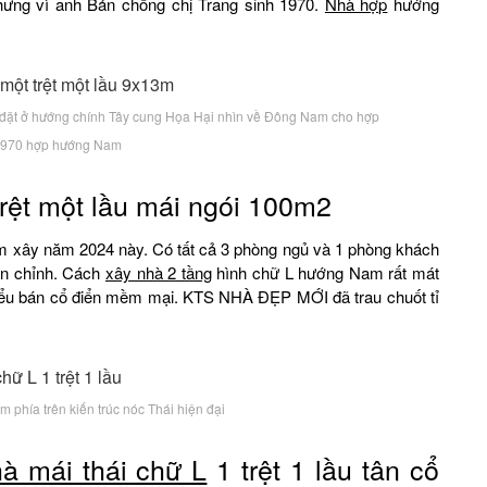
ưng vì anh Bản chồng chị Trang sinh 1970.
Nhà hợp
hướng
ếp đặt ở hướng chính Tây cung Họa Hại nhìn về Đông Nam cho hợp
1970 hợp hướng Nam
rệt một lầu mái ngói 100m2
am xây năm 2024 này. Có tất cả 3 phòng ngủ và 1 phòng khách
àn chỉnh. Cách
xây nhà 2 tầng
hình chữ L hướng Nam rất mát
ểu bán cổ điển mềm mại. KTS NHÀ ĐẸP MỚI đã trau chuốt tỉ
 phía trên kiến trúc nóc Thái hiện đại
à mái thái chữ L
1 trệt 1 lầu tân cổ