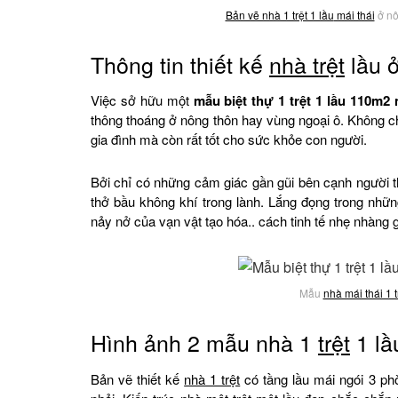
Bản vẽ nhà 1 trệt 1 lầu
mái thái
ở nô
Thông tin thiết kế
nhà trệt
lầu 
Việc sở hữu một
mẫu biệt thự 1 trệt 1 lầu 110m2 
thông thoáng ở nông thôn hay vùng ngoại ô. Không c
gia đình mà còn rất tốt cho sức khỏe con người.
Bởi chỉ có những cảm giác gần gũi bên cạnh người t
thở bầu không khí trong lành. Lắng đọng trong nhữn
nảy nở của vạn vật tạo hóa.. cách tinh tế nhẹ nhàng
Mẫu
nhà mái thái 1 t
Hình ảnh 2 mẫu nhà 1
trệt
1 lầ
Bản vẽ thiết kế
nhà 1 trệt
có tầng lầu mái ngói 3 ph