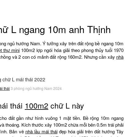
ữ L ngang 10m anh Thịnh
òng ngủ hướng Nam. Ý tưởng xây trên đất rộng bề ngang 10m
ệt thự mini
100m2 lợp ngói hóa giải theo phong thủy tuổi 1970
ợ chồng và 2 con có mảnh đất rộng 160m2. Nhưng cần xây
nhà
ái thái
3 phòng ngủ hướng Nam 2024
mái thái
100m2
chữ L này
h cho đất gần như hình vuông 1 mặt tiền. Bề rộng 10m ngang
 và thoáng. Kích thước xây 100m2 chừa mỗi bên 0.5m trái phải
mình. Bản vẽ
nhà lầu mái thái
đẹp hóa giải trên đất hướng Tây