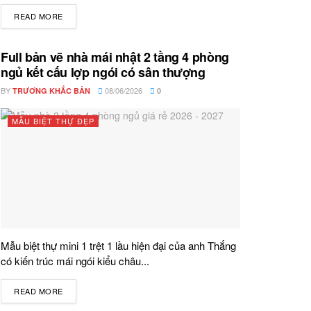
READ MORE
DETAILS
Full bản vẽ nhà mái nhật 2 tầng 4 phòng
ngủ kết cấu lợp ngói có sân thượng
BY
08/06/2026
TRƯƠNG KHẮC BẢN
0
MẪU BIỆT THỰ ĐẸP
Mẫu biệt thự mini 1 trệt 1 lầu hiện đại của anh Thắng
có kiến trúc mái ngói kiểu châu...
READ MORE
DETAILS