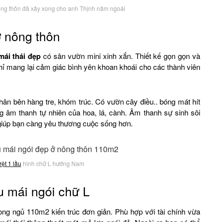
ng thôn đã xây xong cho anh Thịnh năm ngoái
ở nông thôn
mái thái đẹp
có sân vườn mini xinh xắn. Thiết kế gọn gọn và
hỉ mang lại cảm giác bình yên khoan khoái cho các thành viên
hân bên hàng tre, khóm trúc. Có vườn cây điều.. bóng mát hít
g âm thanh tự nhiên của hoa, lá, cành. Âm thanh sự sinh sôi
 giúp bạn càng yêu thương cuộc sống hơn.
rệt 1 lầu
hình chữ L hướng Nam
u mái ngói chữ L
òng ngủ 110m2 kiến trúc đơn giản. Phù hợp với tài chính vừa