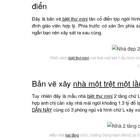
điển
Đây là bản vẽ
biệt thự mini
tân cổ điển lợp ngói hìn
đình giáo viên hợp lý. Phía trước có sân 3m phía
ngắn bạn nên xây sát ra sau cùng.
Phối cảnh
biệt thự mini
mái thái một trệt 1 lầu hình 
1
Bản vẽ xây
nhà một trệt một lầ
Tuy nhiên đây là mẫu nhà
biệt thự mini
2 tầng chữ L 
hợp anh chị cần xây nhà mái ngói khoảng 1.3 tỷ đổ l
DẪN NÀY
cũng có 3 phòng ngủ và hình chữ L xây xo
Mẫu nhà
hai tầng
chữ L hướng Đông Nam 90m2 có 3 p