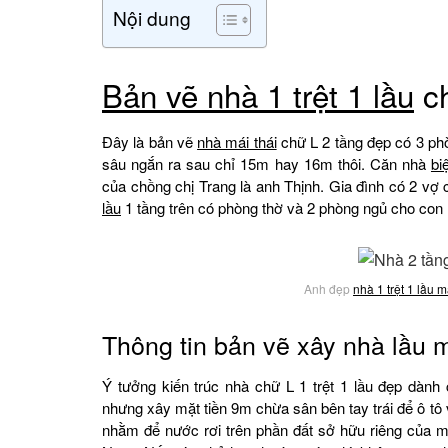
Nội dung
Bản vẽ nhà 1 trệt 1 lầu
ch
Đây là bản vẽ
nhà mái thái
chữ L 2 tầng đẹp có 3 ph
sâu ngắn ra sau chỉ 15m hay 16m thôi. Căn nhà
bi
của chồng chị Trang là anh Thịnh. Gia đình có 2 v
lầu
1 tầng trên có phòng thờ và 2 phòng ngủ cho con
Anh đẹp
nhà 1 trệt 1 lầu m
Thông tin bản vẽ xây nhà lầu 
Ý tưởng kiến trúc nhà chữ L 1 trệt 1 lầu đẹp dàn
nhưng xây mặt tiền 9m chừa sân bên tay trái để ô tô
nhằm để nước rơi trên phần đất sở hữu riêng của 