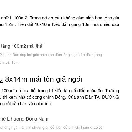
h chữ L 100m2. Trong đó cơ cấu không gian sinh hoạt cho gia
 sau 1.2m. Trên đất 10x16m Nếu đất ngang 10m mà chiều sâu
chữ L anh Bản đẹp trai góc nhìn ban đêm lãng mạn trên đất ngang
0m dài 15m.
u
8x14m mái tôn giả ngói
100m2 có họa tiết trang trí kiểu tân
cổ điển châu âu
. Trường
ại thì xem
nhà có
cổng chính Đông. Của anh Dân
TẠI ĐƯỜNG
ng rồi cần bản vẽ nói mình
hòng ngủ mái thái phương án đổi bên để anh chị tham khảo có