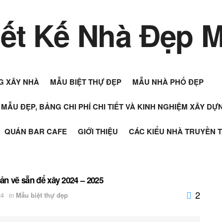
G XÂY NHÀ
MẪU BIỆT THỰ ĐẸP
MẪU NHÀ PHỐ ĐẸP
+ MẪU ĐẸP, BẢNG CHI PHÍ CHI TIẾT VÀ KINH NGHIỆM XÂY D
QUÁN BAR CAFE
GIỚI THIỆU
CÁC KIỂU NHÀ TRUYỀN 
bản vẽ sẵn để xây 2024 – 2025
2
24
in
Mẫu biệt thự đẹp