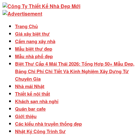
Trang Chủ
Giá xây biệt thự
Cẩm nang xây nhà
Mẫu biệt thự đẹp
Mẫu nhà phố đẹp
Biệt Thự Cấp 4 Mái Thái 2026: Tổng Hợp 50+ Mẫu Đẹp,
Bảng Chi Phí Chi Tiết Và Kinh Nghiệm Xây Dựng Từ
Chuyên Gia
Nhà mái Nhật
Thiết kế nội thất
Khách sạn nhà nghỉ
Quán bar cafe
Giới thiệu
Các kiểu nhà truyền thống đẹp
Nhật Ký Công Trình Sư