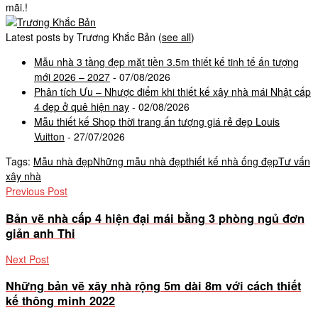
mãi.!
Latest posts by Trương Khắc Bản
(
see all
)
Mẫu nhà 3 tầng đẹp mặt tiền 3.5m thiết kế tinh tế ấn tượng
mới 2026 – 2027
- 07/08/2026
Phân tích Ưu – Nhược điểm khi thiết kế xây nhà mái Nhật cấp
4 đẹp ở quê hiện nay
- 02/08/2026
Mẫu thiết kế Shop thời trang ấn tượng giá rẻ đẹp Louis
Vuitton
- 27/07/2026
Tags:
Mẫu nhà đẹp
Những mẫu nhà đẹp
thiết kế nhà ống đẹp
Tư vấn
xây nhà
Previous Post
Bản vẽ nhà cấp 4 hiện đại mái bằng 3 phòng ngủ đơn
giản anh Thi
Next Post
Những bản vẽ xây nhà rộng 5m dài 8m với cách thiết
kế thông minh 2022