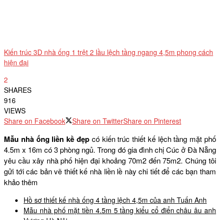
Kiến trúc 3D nhà ống 1 trệt 2 lầu lệch tầng ngang 4,5m phong cách
hiện đại
2
SHARES
916
VIEWS
Share on Facebook
Share on Twitter
Share on Pinterest
Mẫu nhà ống liền kề đẹp
có kiến trúc thiết kế lệch tầng mặt phố
4.5m x 16m có 3 phòng ngủ. Trong đó gia đình chị Cúc ở Đà Nẵng
yêu cầu xây nhà phố hiện đại khoảng 70m2 đến 75m2. Chúng tôi
gửi tới các bản vẽ thiết kế nhà liền lề này chi tiết để các bạn tham
khảo thêm
Hồ sơ thiết kế nhà ống 4 tầng lệch 4,5m của anh Tuấn Anh
Mẫu nhà phố mặt tiền 4.5m 5 tầng kiểu cổ điển châu âu anh