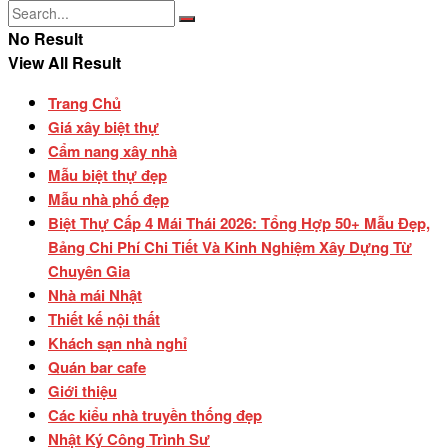
No Result
View All Result
Trang Chủ
Giá xây biệt thự
Cẩm nang xây nhà
Mẫu biệt thự đẹp
Mẫu nhà phố đẹp
Biệt Thự Cấp 4 Mái Thái 2026: Tổng Hợp 50+ Mẫu Đẹp,
Bảng Chi Phí Chi Tiết Và Kinh Nghiệm Xây Dựng Từ
Chuyên Gia
Nhà mái Nhật
Thiết kế nội thất
Khách sạn nhà nghỉ
Quán bar cafe
Giới thiệu
Các kiểu nhà truyền thống đẹp
Nhật Ký Công Trình Sư