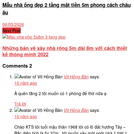
Mẫu nhà ống đẹp 2 tầng mặt tiền 5m phong cách châu
âu
06/05/2026
Next Post
Những bản vẽ xây nhà rộng 5m dài 8m với cách thiết
kế thông minh 2022
Comments
2
Võ Hồng Bân
says:
10 năm ago
À quên tằng 2 tôi muốn có 1 phòng để thờ nữa ạ
Trả lời
Võ Hồng Bân
says:
10 năm ago
Chào KTS tôi tuổi mậu thân 1968 tôi có lô đất hướng Tây –
Bắc diện tích là 5x 37m . tôi muốn xây một ngôi nhà 1 trệt 1