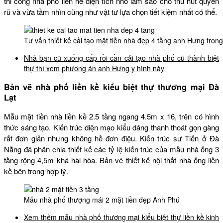
thi công nhà phố liền hề diện tích nhỏ làm sao cho thu hút quyến
rũ và vừa tầm nhìn cũng như vật tư lựa chọn tiết kiệm nhất có thể.
Tư vấn thiết kế cải tạo mặt tiền nhà đẹp 4 tầng anh Hưng trong 
Nhà bạn cũ xuống cấp rồi cần cải tạo nhà phố cũ thành biệt
thự thì xem phương án anh Hưng y hình này
Bản vẽ nhà phố liền kề kiểu biệt thự thương mại Đà
Lạt
Mẫu mặt tiền nhà liền kề 2.5 tầng ngang 4.5m x 16, trên có hình
thức sáng tạo. Kiến trúc diện mạo kiểu dáng thanh thoát gọn gàng
rất đơn giản nhưng không hề đơn điệu. Kiến trúc sư Tiến ở Đà
Nẵng đã phân chia thiết kế các tỷ lệ kiến trúc của mẫu nhà ống 3
tầng rộng 4,5m khá hài hòa. Bản vẽ
thiết kế nội thất nhà ống
liền
kề bên trong hợp lý.
Mẫu nhà phố thượng mái 2 mặt tiền đẹp Anh Phú
Xem thêm mẫu nhà phố thương mại kiểu biệt thự liền kề kinh