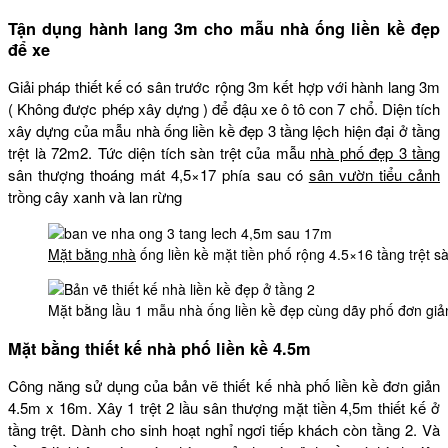
Tận dụng hành lang 3m cho mẫu nhà ống liền kề đẹp
để xe
Giải pháp thiết kế có sân trước rộng 3m kết hợp với hành lang 3m
( Không được phép xây dựng ) để đậu xe ô tô con 7 chổ. Diện tích
xây dựng của mẫu nhà ống liền kề đẹp 3 tầng lệch hiện đại ở tầng
trệt là 72m2. Tức diện tích sàn trệt của mẫu
nhà phố đẹp 3 tầng
sân thượng thoáng mát 4,5×17 phía sau có
sân vườn tiểu cảnh
trồng cây xanh và lan rừng
Mặt bằng nhà
ống liền kề mặt tiền phố rộng 4.5×16 tầng trệt 
Mặt bằng lầu 1 mẫu nhà ống liền kề đẹp cùng dãy phố đơn giả
Mặt bằng thiết kế nhà phố liền kề 4.5m
Công năng sử dụng của bản vẽ thiết kế nhà phố liền kề đơn giản
4.5m x 16m. Xây 1 trệt 2 lầu sân thượng mặt tiền 4,5m thiết kế ở
tầng trệt. Dành cho sinh hoạt nghỉ ngơi tiếp khách còn tầng 2. Và