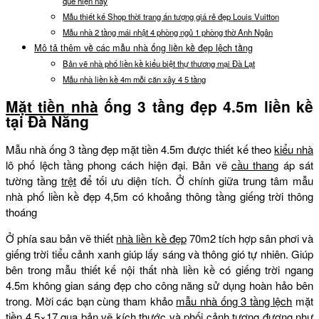
quê hiện nay
Mẫu thiết kế Shop thời trang ấn tượng giá rẻ đẹp Louis Vuitton
Mẫu nhà 2 tầng mái nhật 4 phòng ngủ 1 phòng thờ Anh Ngân
Mô tả thêm về các mẫu nhà ống liền kề đẹp lệch tầng
Bản vẽ nhà phố liền kề kiểu biệt thự thương mại Đà Lạt
Mẫu nhà liền kề 4m mỗi căn xây 4 5 tầng
Mặt tiền nhà
ống 3 tầng đẹp 4.5m liền kề
tại Đà Nẵng
Mẫu nhà ống 3 tầng đẹp mặt tiền 4.5m được thiết kế theo
kiểu nhà
lô phố lệch tầng phong cách hiện đại. Bản vẽ
cầu thang
áp sát
tường tầng
trệt
để tối ưu diện tích. Ở chính giữa trung tâm mẫu
nhà phố liền kề đẹp 4,5m có khoảng thông tầng giếng trời thông
thoáng
Ở phía sau bản vẽ thiết
nhà liền kề đẹp
70m2 tích hợp sân phơi và
giếng trời tiểu cảnh xanh giúp lấy sáng và thông gió tự nhiên. Giúp
bên trong mẫu thiết kế nội thất nhà liền kề có giếng trời ngang
4.5m không gian sáng đẹp cho công năng sử dụng hoàn hảo bên
trong. Mời các bạn cùng tham khảo
mẫu nhà ống 3 tầng lệch
mặt
tiền 4,5×17 qua bản vẽ kích thước và phối cảnh tương đương như