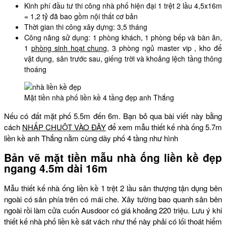
Kinh phí đầu tư thi công nhà phố hiện đại 1 trệt 2 lầu 4,5x16m
= 1,2 tỷ đã bao gồm nội thất cơ bản
Thời gian thi công xây dựng: 3,5 tháng
Công năng sử dụng: 1 phòng khách, 1 phòng bếp và bàn ăn,
1
phòng sinh hoạt chung
, 3 phòng ngủ master vip , kho để
vật dụng, sân trước sau, giếng trời và khoảng lệch tầng thông
thoáng
Mặt tiền nhà phố liền kề 4 tầng đẹp anh Thắng
Nếu có đất mặt phố 5.5m đến 6m. Bạn bỏ qua bài viết này bằng
cách
NHẤP CHUỘT VÀO ĐÂY
để xem mẫu thiết kế nhà ống 5.7m
liền kề anh Thắng nằm cùng dãy phố 4 tầng như hình
Bản vẽ mặt tiền mẫu nhà ống liền kề đẹp
ngang 4.5m dài 16m
Mẫu thiết kế nhà ống liền kề 1 trệt 2 lầu sân thượng tận dụng bên
ngoài có sân phía trên có mái che. Xây tường bao quanh sân bên
ngoài rồi làm cửa cuốn Ausdoor có giá khoảng 220 triệu. Lưu ý khi
thiết kế nhà phố liền kề sát vách như thế này phải có lối thoát hiểm