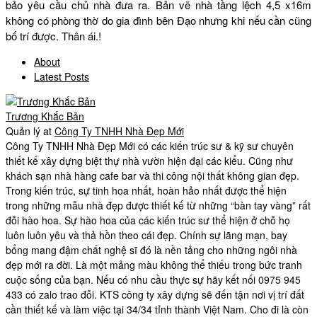
bảo yêu cầu chủ nhà đưa ra. Bản vẽ nhà tầng lệch 4,5 x16m
không có phòng thờ do gia đình bên Đạo nhưng khi nếu cần cũng
bố trí được. Thân ái.!
About
Latest Posts
Trương Khắc Bản
Quản lý
at
Công Ty TNHH Nhà Đẹp Mới
Công Ty TNHH Nhà Đẹp Mới có các kiến trúc sư & kỹ sư chuyên
thiết kế xây dựng biệt thự nhà vườn hiện đại các kiểu. Cũng như
khách sạn nhà hàng cafe bar và thi công nội thất không gian đẹp.
Trong kiến trúc, sự tinh hoa nhất, hoàn hảo nhất được thể hiện
trong những mẫu nhà đẹp được thiết kế từ những “bàn tay vàng” rất
đỗi hào hoa. Sự hào hoa của các kiến trúc sư thể hiện ở chỗ họ
luôn luôn yêu và thả hồn theo cái đẹp. Chính sự lãng mạn, bay
bổng mang đậm chất nghệ sĩ đó là nền tảng cho những ngôi nhà
đẹp mới ra đời. Là một mảng màu không thể thiếu trong bức tranh
cuộc sống của bạn. Nếu có nhu cầu thực sự hãy kết nối 0975 945
433 có zalo trao đỗi. KTS công ty xây dựng sẽ đến tận nơi vị trí đất
cần thiết kế và làm việc tại 34/34 tỉnh thành Việt Nam. Cho đi là còn