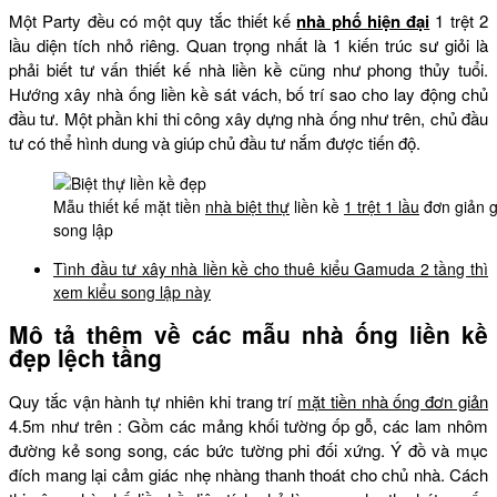
Một Party đều có một quy tắc thiết kế
nhà phố hiện đại
1 trệt 2
lầu diện tích nhỏ riêng. Quan trọng nhất là 1 kiến trúc sư giỏi là
phải biết tư vấn thiết kế nhà liền kề cũng như phong thủy tuổi.
Hướng xây nhà ống liền kề sát vách, bố trí sao cho lay động chủ
đầu tư. Một phần khi thi công xây dựng nhà ống như trên, chủ đầu
tư có thể hình dung và giúp chủ đầu tư nắm được tiến độ.
Mẫu thiết kế mặt tiền
nhà biệt thự
liền kề
1 trệt 1 lầu
đơn giản g
song lập
Tình đầu tư xây nhà liền kề cho thuê kiểu Gamuda 2 tầng thì
xem kiểu song lập này
Mô tả thêm về các mẫu nhà ống liền kề
đẹp lệch tầng
Quy tắc vận hành tự nhiên khi trang trí
mặt tiền nhà ống đơn giản
4.5m như trên : Gồm các mảng khối tường ốp gỗ, các lam nhôm
đường kẻ song song, các bức tường phi đối xứng. Ý đồ và mục
đích mang lại cảm giác nhẹ nhàng thanh thoát cho chủ nhà. Cách