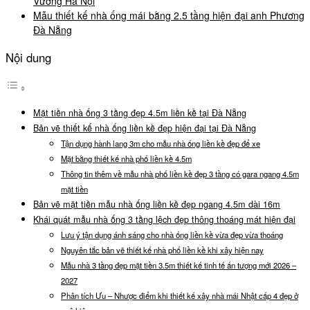
Vương Hà Nội
Mẫu thiết kế nhà ống mái bằng 2.5 tầng hiện đại anh Phương
Đà Nẵng
Nội dung
Mặt tiền nhà ống 3 tầng đẹp 4.5m liền kề tại Đà Nẵng
Bản vẽ thiết kế nhà ống liền kề đẹp hiện đại tại Đà Nẵng
Tận dụng hành lang 3m cho mẫu nhà ống liền kề đẹp để xe
Mặt bằng thiết kế nhà phố liền kề 4.5m
Thông tin thêm về mẫu nhà phố liền kề đẹp 3 tầng có gara ngang 4.5m
mặt tiền
Bản vẽ mặt tiền mẫu nhà ống liền kề đẹp ngang 4.5m dài 16m
Khái quát mẫu nhà ống 3 tầng lệch đẹp thông thoáng mát hiện đại
Lưu ý tận dụng ánh sáng cho nhà ống liền kề vừa đẹp vừa thoáng
Nguyên tắc bản vẽ thiết kế nhà phố liền kề khi xây hiện nay
Mẫu nhà 3 tầng đẹp mặt tiền 3.5m thiết kế tinh tế ấn tượng mới 2026 –
2027
Phân tích Ưu – Nhược điểm khi thiết kế xây nhà mái Nhật cấp 4 đẹp ở