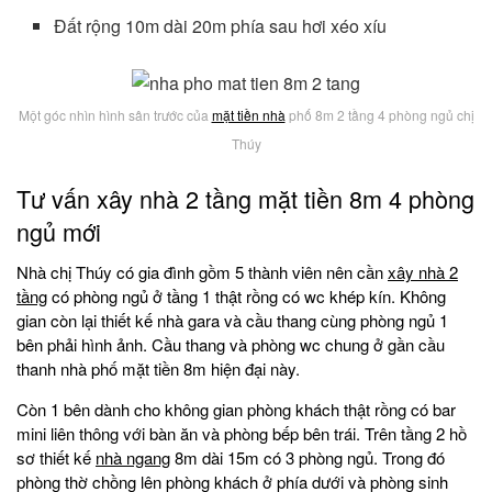
Đất rộng 10m dài 20m phía sau hơi xéo xíu
Một góc nhìn hình sân trước của
mặt tiền nhà
phố 8m 2 tầng 4 phòng ngủ chị
Thúy
Tư vấn xây nhà 2 tầng mặt tiền 8m 4 phòng
ngủ mới
Nhà chị Thúy có gia đình gồm 5 thành viên nên cần
xây nhà 2
tầng
có phòng ngủ ở tầng 1 thật rồng có wc khép kín. Không
gian còn lại thiết kế nhà gara và cầu thang cùng phòng ngủ 1
bên phải hình ảnh. Cầu thang và phòng wc chung ở gần cầu
thanh nhà phố mặt tiền 8m hiện đại này.
Còn 1 bên dành cho không gian phòng khách thật rồng có bar
mini liên thông với bàn ăn và phòng bếp bên trái. Trên tầng 2 hồ
sơ thiết kế
nhà ngang
8m dài 15m có 3 phòng ngủ. Trong đó
phòng thờ chồng lên phòng khách ở phía dưới và phòng sinh