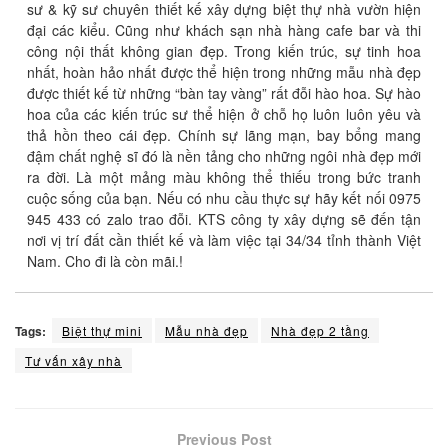
sư & kỹ sư chuyên thiết kế xây dựng biệt thự nhà vườn hiện
đại các kiểu. Cũng như khách sạn nhà hàng cafe bar và thi
công nội thất không gian đẹp. Trong kiến trúc, sự tinh hoa
nhất, hoàn hảo nhất được thể hiện trong những mẫu nhà đẹp
được thiết kế từ những “bàn tay vàng” rất đỗi hào hoa. Sự hào
hoa của các kiến trúc sư thể hiện ở chỗ họ luôn luôn yêu và
thả hồn theo cái đẹp. Chính sự lãng mạn, bay bổng mang
đậm chất nghệ sĩ đó là nền tảng cho những ngôi nhà đẹp mới
ra đời. Là một mảng màu không thể thiếu trong bức tranh
cuộc sống của bạn. Nếu có nhu cầu thực sự hãy kết nối 0975
945 433 có zalo trao đỗi. KTS công ty xây dựng sẽ đến tận
nơi vị trí đất cần thiết kế và làm việc tại 34/34 tỉnh thành Việt
Nam. Cho đi là còn mãi.!
Tags:
Biệt thự mini
Mẫu nhà đẹp
Nhà đẹp 2 tầng
Tư vấn xây nhà
Previous Post