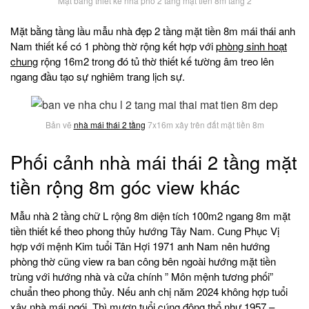
Mặt bằng thiết kế nhà phố 2 tầng mặt tiền 8m tầng 2
Mặt bằng tầng lầu mẫu nhà đẹp 2 tầng mặt tiền 8m mái thái anh
Nam thiết kế có 1 phòng thờ rộng kết hợp với
phòng sinh hoạt
chung
rộng 16m2 trong đó tủ thờ thiết kế tường âm treo lên
ngang đầu tạo sự nghiêm trang lịch sự.
Bản vẽ
nhà mái thái 2 tầng
7x16m xây trên đất mặt tiền 8m
Phối cảnh nhà mái thái 2 tầng mặt
tiền rộng 8m góc view khác
Mẫu nhà 2 tầng chữ L rộng 8m diện tích 100m2 ngang 8m mặt
tiền thiết kế theo phong thủy hướng Tây Nam. Cung Phục Vị
hợp với mệnh Kim tuổi Tân Hợi 1971 anh Nam nên hướng
phòng thờ cũng view ra ban công bên ngoài hướng mặt tiền
trùng với hướng nhà và cửa chính ” Môn mệnh tương phối”
chuẩn theo phong thủy. Nếu anh chị năm 2024 không hợp tuổi
xây nhà mái ngói. Thì mượn tuổi cúng động thổ như 1957 –