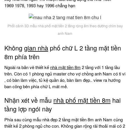
1969 1978, 1993 hay 1996 chẳng hạn
Phối cảnh 3D mẫu nhà phố mặt tiền 2 tầng rộng 8m theo đường chim bay
anh Nam
Không
gian nhà
phố chữ L 2 tầng mặt tiền
8m phía trên
Ngoài ra bản vẽ thiết kế
nhà mặt tiền 8m
2 tầng với 1 tầng lầu
trên. Còn có 1 phòng ngủ master cho vợ chồng anh Nam có ti vi
, có bàn làm việc, tủ kệ quần áo, bàn làm đẹp.. view ra hướng
ban công bên phía chữ L mát mẻ.
Nhận xét về mẫu
nhà phố mặt tiền 8m
hai
tầng lợp ngói này
Phía sau cùng mẫu nhà đẹp 2 tầng mặt tiền 8m anh Nam cũng
thiết kế 2 phòng ngủ cho con. Không gian rộng rãi thoải mái có 2