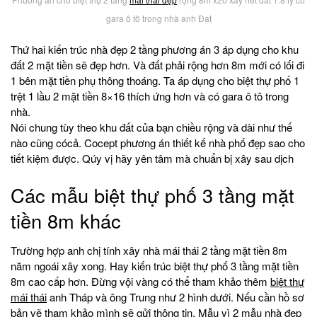
gara ô tô trong nhà anh Đạt
Thứ hai kiến trúc nhà đẹp 2 tầng phương án 3 áp dụng cho khu
đất 2 mặt tiền sẽ đẹp hơn. Và đất phải rộng hơn 8m mới có lối đi
1 bên mặt tiền phụ thông thoáng. Ta áp dụng cho biệt thự phố 1
trệt 1 lầu 2 mặt tiền 8×16 thích ứng hơn và có gara ô tô trong
nhà.
Nói chung tùy theo khu đất của bạn chiều rộng và dài như thế
nào cũng cócả. Cocept phương án thiết kế nhà phố đẹp sao cho
tiết kiệm được. Qúy vị hãy yên tâm mà chuẩn bị xây sau dịch
Các mẫu biệt thự phố 3 tầng mặt
tiền 8m khác
Trường hợp anh chị tính xây nhà mái thái 2 tầng mặt tiền 8m
năm ngoái xây xong. Hay kiến trúc biệt thự phố 3 tầng mặt tiền
8m cao cấp hơn. Đừng vội vàng có thể tham khảo thêm
biệt thự
mái thái
anh Tháp và ông Trung như 2 hình dưới. Nếu cần hồ sơ
bản vẽ tham khảo mình sẽ gửi thông tin. Mẫu vì 2 mẫu nhà đẹp