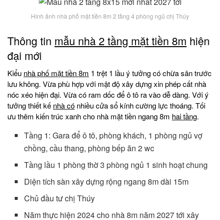
Hình ảnh nhà phố mặt tiền 8m 2 tầng 4 phòng ngủ chị Thúy
Thông tin
mẫu nhà 2 tầng mặt tiền 8m
hiện
đại mới
Kiểu
nhà phố mặt tiền 8m
1 trệt 1 lầu ý tưởng có chừa sân trước
lưu không. Vừa phù hợp với mật độ xây dựng xin phép cất nhà
nóc xéo hiện đại. Vừa có ram dốc để ô tô ra vào dễ dàng. Với ý
tưởng thiết kế
nhà có
nhiều cửa sổ kính cường lực thoáng. Tối
ưu thêm kiến trúc xanh cho nhà mặt tiền ngang 8m
hai tầng
.
Tầng 1: Gara để ô tô, phòng khách, 1 phòng ngủ vợ
chồng, cầu thang, phòng bếp ăn 2 wc
Tầng lầu 1 phòng thờ 3 phòng ngủ 1 sinh hoạt chung
Diện tích sàn xây dựng rộng ngang 8m dài 15m
Chủ đầu tư chị Thúy
Năm thực hiện 2024 cho nhà 8m năm 2027 tới xây