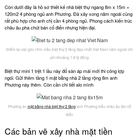
Còn dưới đây là hồ sơ thiết kế nhà biệt thự ngang 8m x 15m =
120m2 4 phòng ngủ anh Phương. Đã xây xong năm ngoái cũng
rất phù hợp cho anh chị cần 4 phòng ngủ. Phong cách kiến trúc
châu âu pha chút bán cổ điển nhưng hiện đại.
Điểm lại các góc nhìn mẫu biệt thự 2 tầng đẹp nhất Việt Nam năm ngoái chi
phí khoảng 1.8 tỷ đồng
Biệt thự mini 1 trệt 1 lầu này đổ sàn áp mái mới thi công lợp
ngói. Gửi thêm tầng 1 mặt bằng nhà 2 tầng rộng 8m anh
Phương này thêm. Còn cần chi tiết alo mình
Phương án
mặt bằng nhà biệt thự 2 tầng
anh Phương kiểu châu âu tân cổ
điển
Các bản vẽ xây nhà mặt tiền