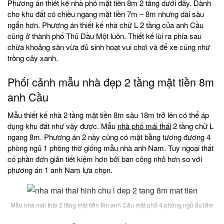
Phương án thiết kế nhà phố mặt tiền 8m 2 tầng dưới đây. Dành
cho khu đất có chiều ngang mặt tiền 7m – 8m nhưng dài sâu
ngắn hơn. Phương án thiết kế nhà chữ L 2 tầng của anh Cầu
cũng ở thành phố Thủ Dầu Một luôn. Thiết kế lùi ra phía sau
chừa khoảng sân vừa đủ sinh hoạt vui chơi và để xe cũng như
trồng cây xanh.
Phối cảnh mẫu nhà đẹp 2 tầng mặt tiền 8m
anh Cầu
Mẫu thiết kế nhà 2 tầng mặt tiền 8m sâu 18m trở lên có thể áp
dụng khu đất như vậy được. Mẫu
nhà phố mái thái
2 tầng chữ L
ngang 8m. Phương án 2 này cũng có mặt bằng tương đương 4
phòng ngủ 1 phòng thờ giống mẫu nhà anh Nam. Tuy ngoại thất
có phần đơn giản tiết kiệm hơn bởi ban công nhỏ hơn so với
phương án 1 anh Nam lựa chọn.
Mẫu nhà mái thái 2 tầng mặt tiền 8m anh Cầu mặt phố 4 phòng ngủ 8x18m