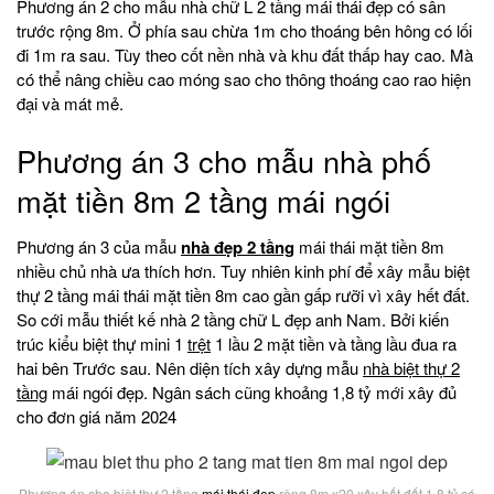
Phương án 2 cho mẫu nhà chữ L 2 tầng mái thái đẹp có sân
trước rộng 8m. Ở phía sau chừa 1m cho thoáng bên hông có lối
đi 1m ra sau. Tùy theo cốt nền nhà và khu đất thấp hay cao. Mà
có thể nâng chiều cao móng sao cho thông thoáng cao rao hiện
đại và mát mẻ.
Phương án 3 cho mẫu nhà phố
mặt tiền 8m 2 tầng mái ngói
Phương án 3 của mẫu
nhà đẹp 2 tầng
mái thái mặt tiền 8m
nhiều chủ nhà ưa thích hơn. Tuy nhiên kinh phí để xây mẫu biệt
thự 2 tầng mái thái mặt tiền 8m cao gần gấp rưỡi vì xây hết đất.
So cới mẫu thiết kế nhà 2 tầng chữ L đẹp anh Nam. Bởi kiến
trúc kiểu biệt thự mini 1
trệt
1 lầu 2 mặt tiền và tầng lầu đua ra
hai bên Trước sau. Nên diện tích xây dựng mẫu
nhà biệt thự 2
tầng
mái ngói đẹp. Ngân sách cũng khoảng 1,8 tỷ mới xây đủ
cho đơn giá năm 2024
Phương án cho biệt thự 2 tầng
mái thái đẹp
rộng 8m x20 xây hết đất 1.8 tỷ có