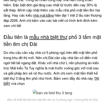
hiếm. Đặc biệt đơn giá tăng cao nhất từ trước đến nay 30% là
sắt thép. Mình cập nhật thêm các mẫu nhà phố mặt tiền 8m hai
tầng. Hay các kiểu
nhà mái bằng
hiện đại 1 trệt 2 lầu sân thượng
đẹp 2026. Anh chị bấm vào các bài viết có hình ảnh đính kèm
xem chi tiết
Đầu tiên là
mẫu nhà biệt thự
phố 3 tấm mặt
tiền 8m chị Đài
Do nhu cầu cần xây nhà có 5 phòng ngủ trên đất mặt tiền phố
trong khu đô thị mới. Nên chị Đài cần xây nhà tân cổ điển mái
ngói hết bề ngang đất. Khác với nhà chữ L nên phương án kiến
trúc Mái kiểu Ta Tuy nghĩa là mái trước vuông góc với mái sau
và giải pháp âm sê nô thu nước. Anh chị xem mặt tiền thiết kế
biệt thự 3 tầng 8m phố như hình. Bấm xem đầy đủ nhà này
TẠI
ĐÂY
mà chọn
Bản vẽ thiết kế biệt thự mặt tiền 8m có 5 phòng ngủ 1 phòng thờ chị Đài