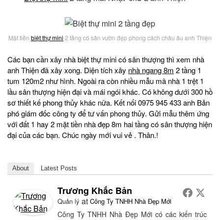
Mặt tiền
biệt thự mini
2 tầng có sân vườn đẹp phong cách châu âu anh Thiện
Các bạn cần xây nhà biệt thự mini có sân thượng thì xem nhà
anh Thiện đã xây xong. Diện tích xây
nhà ngang 8m
2 tầng 1
tum 120m2 như hình. Ngoài ra còn nhiều mẫu mã nhà 1 trệt 1
lầu sân thượng hiện đại và mái ngói khác. Có không dưới 300 hồ
sơ thiết kế phong thủy khác nữa. Kết nối 0975 945 433 anh Bản
phó giám đốc công ty để tư vấn phong thủy. Gửi mẫu thêm ứng
với đất 1 hay 2 mặt tiền nhà đẹp 8m hai tầng có sân thượng hiện
đại của các bạn. Chúc ngày mới vui vẻ . Thân.!
About
Latest Posts
Trương Khắc Bản
at
Quản lý
Công Ty TNHH Nhà Đẹp Mới
Công Ty TNHH Nhà Đẹp Mới có các kiến trúc