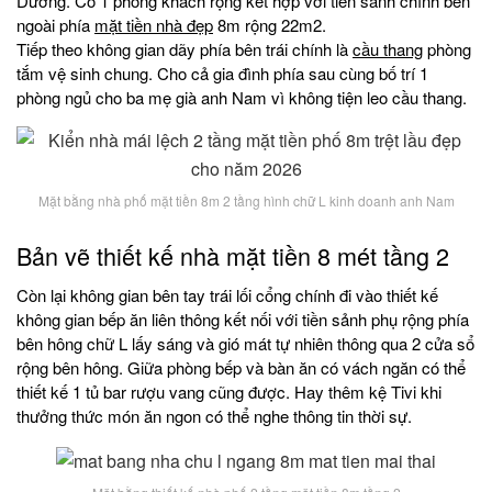
Dương. Có 1 phòng khách rộng kết hợp với tiền sảnh chính bên
ngoài phía
mặt tiền nhà đẹp
8m rộng 22m2.
Tiếp theo không gian dãy phía bên trái chính là
cầu thang
phòng
tắm vệ sinh chung. Cho cả gia đình phía sau cùng bố trí 1
phòng ngủ cho ba mẹ già anh Nam vì không tiện leo cầu thang.
Mặt bằng nhà phố mặt tiền 8m 2 tầng hình chữ L kinh doanh anh Nam
Bản vẽ thiết kế nhà mặt tiền 8 mét tầng 2
Còn lại không gian bên tay trái lối cổng chính đi vào thiết kế
không gian bếp ăn liên thông kết nối với tiền sảnh phụ rộng phía
bên hông chữ L lấy sáng và gió mát tự nhiên thông qua 2 cửa sổ
rộng bên hông. Giữa phòng bếp và bàn ăn có vách ngăn có thể
thiết kế 1 tủ bar rượu vang cũng được. Hay thêm kệ Tivi khi
thưởng thức món ăn ngon có thể nghe thông tin thời sự.