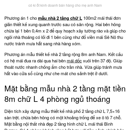
có ki ốt kinh doanh bán hàng cho mẹ anh Nam
Phương án 1 cho
mẫu nhà 2 tầng chữ L
100m2 mái thái đơn
giản thiết kế xung quanh trước sau có sân rộng. Hai bên hông
chừa lại 1 bên 0,4m x 2 để quy hoạch xây tường rào và giúp cho
ngôi nhà thoáng có lối đi 1 bên cũng như đổ viền mái Sê Nô thu
nước tránh mưa hắt sang nhà hàng xóm.
Phương án mẫu thiết kế nhà 2 tầng rộng 8m anh Nam. Kết cấu
có hệ mái đua ra dài qua hai bên
mái dốc
xuôi trên 37 độ. Giúp
thoát nước nhanh chống ẩm cho trần nhà. Vừa giúp tránh mưa
hắt vào cửa sổ cũng như che mát cho sảnh trệt ở dưới.
Mặt bằng mẫu nhà 2 tầng mặt tiền
8m chữ L 4 phòng ngủ thoáng
Diện tích xây dựng mẫu thiết kế nhà phố 2 tầng chữ L 7,5×16
sàn trệt. chừa bên hông có một khoảng trống để xe ô tô 7 chỗ.
Mặt bằng nội thất nhà đẹp 2 tầng hình chữ L mái thái Bình