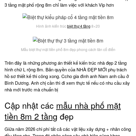
3 tầng mặt phố rộng 8m chỉ làm việc với khách Vip hơn
Hình ảnh kiến trúc
biệt thự 4 tầng
8×20
Mẫu biệt thự mặt tiền phố 8m đẹp phong cách tân cổ điển
Trên đây là những phương án thiết kế kiến trúc nhà đẹp 2 tầng
hình chữ L rộng 8m. Bản quyền của NHÀ ĐẸP MỚI phụ trách
hồ sơ thiết kế thi công xong. Ccho gia đình anh Nam anh cầu ở
Bình Dương. Anh chị cần thì đi xem thực tế nếu có nhu cầu xây
nhà mới trước mà chuẩn bị
Cập nhật các
mẫu nhà phố mặt
tiền 8m 2 tầng
đẹp
Giữa năm 2026 chi phí tất cả các vật liệu xây dựng + nhân công
đều tăng nhẹ. Trong đó nhân công xây nhà hiện cũng khan