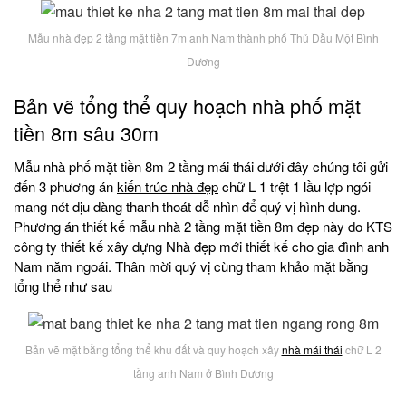
Mẫu nhà đẹp 2 tầng mặt tiền 7m anh Nam thành phố Thủ Dầu Một Bình
Dương
Bản vẽ tổng thể quy hoạch nhà phố mặt
tiền 8m sâu 30m
Mẫu nhà phố mặt tiền 8m 2 tầng mái thái dưới đây chúng tôi gửi
đến 3 phương án
kiến trúc nhà đẹp
chữ L 1 trệt 1 lầu lợp ngói
mang nét dịu dàng thanh thoát dễ nhìn để quý vị hình dung.
Phương án thiết kế mẫu nhà 2 tầng mặt tiền 8m đẹp này do KTS
công ty thiết kế xây dựng Nhà đẹp mới thiết kế cho gia đình anh
Nam năm ngoái. Thân mời quý vị cùng tham khảo mặt bằng
tổng thể như sau
Bản vẽ mặt bằng tổng thể khu đất và quy hoạch xây
nhà mái thái
chữ L 2
tầng anh Nam ở Bình Dương