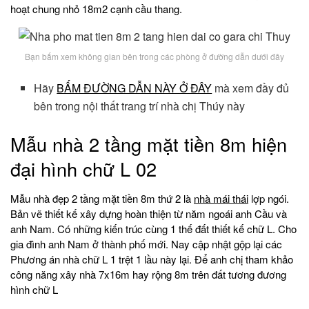
hoạt chung nhỏ 18m2 cạnh cầu thang.
Bạn bấm xem không gian bên trong các phòng ở đường dẫn dưới đây
Hãy
BẤM ĐƯỜNG DẪN NÀY Ở ĐÂY
mà xem đầy đủ
bên trong nội thất trang trí nhà chị Thúy này
Mẫu nhà 2 tầng mặt tiền 8m hiện
đại hình chữ L 02
Mẫu nhà đẹp 2 tầng mặt tiền 8m thứ 2 là
nhà mái thái
lợp ngói.
Bản vẽ thiết kế xây dựng hoàn thiện từ năm ngoái anh Cầu và
anh Nam. Có những kiến trúc cùng 1 thế đất thiết kế chữ L. Cho
gia đình anh Nam ở thành phố mới. Nay cập nhật gộp lại các
Phương án nhà chữ L 1 trệt 1 lầu này lại. Để anh chị tham khảo
công năng xây nhà 7x16m hay rộng 8m trên đất tương đương
hình chữ L