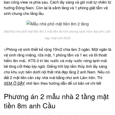
ban công view ra phía sau. Cách lấy sáng và gió mát tự nhiên từ
hướng Đông Nam. Còn lại là sảnh tầng và 1 phòng giặt tắm vệ
sinh chung cho tầng lầu.
Biệt thự nhà phố mặt tiền 8m 2 mặt tiền 8x15m phong cách hiện đại anh Lâm
cập nhật mới 2026
>Phòng vệ sinh thiết kế rộng 10m2 chia làm 3 ngăn. Một ngăn là
vệ sinh răng miệng, rửa mặt, 1 phòng tắm và 1 wc và lối thoát
hiểm lên mái.. KTS ố trí téc nước và máy nước nóng lạnh mái
bê tông cốt thép lợp ngói. Giếng trời lợp tấm thủy tinh lấy sáng
cho khu vực bên dưới nội thất nhà đẹp tầng 2 anh Nam. Nếu có
đất 2 mặt tiền cần xây nhà mái bằng như anh Lâm trên. Thì
XEM Ở ĐÂY
nhớ làm theo hướng dẫn để có bản vẽ chi tiết
Phương án 2 mẫu nhà 2 tầng mặt
tiền 8m anh Cầu