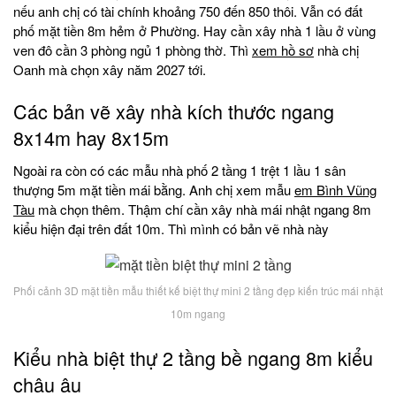
nếu anh chị có tài chính khoảng 750 đến 850 thôi. Vẫn có đất
phố mặt tiền 8m hẻm ở Phường. Hay cần xây nhà 1 lầu ở vùng
ven đô cần 3 phòng ngủ 1 phòng thờ. Thì
xem hồ sơ
nhà chị
Oanh mà chọn xây năm 2027 tới.
Các bản vẽ xây nhà kích thước ngang
8x14m hay 8x15m
Ngoài ra còn có các mẫu nhà phố 2 tầng 1 trệt 1 lầu 1 sân
thượng 5m mặt tiền mái bằng. Anh chị xem mẫu
em Bình Vũng
Tàu
mà chọn thêm. Thậm chí cần xây nhà mái nhật ngang 8m
kiểu hiện đại trên đất 10m. Thì mình có bản vẽ nhà này
Phối cảnh 3D mặt tiền mẫu thiết kế biệt thự mini 2 tầng đẹp kiến trúc mái nhật
10m ngang
Kiểu nhà biệt thự 2 tầng bề ngang 8m kiểu
châu âu