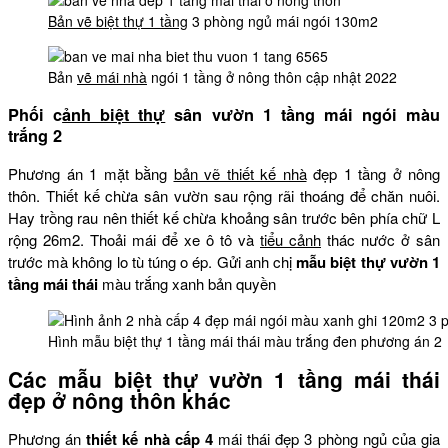
Bản vẽ biệt thự 1 tầng
3 phòng ngủ mái ngói 130m2
Bản
vẽ mái nhà
ngói 1 tầng ở nông thôn cập nhật 2022
Phối c
ảnh biệt thự
sân vườn 1 tầng mái ngói màu
trắng 2
Phương án 1 mặt bằng
bản vẽ thiết kế nhà
đẹp 1 tầng ở nông
thôn. Thiết kế chừa sân vườn sau rộng rãi thoáng để chăn nuôi.
Hay trồng rau nên thiết kế chừa khoảng sân trước bên phía chữ L
rộng 26m2. Thoải mái để xe ô tô và
tiểu cảnh
thác nước ở sân
trước mà không lo tù túng o ép. Gửi anh chị
mẫu biệt thự vườn 1
tầng mái thái
màu trắng xanh bản quyền
Hình mẫu biệt thự 1 tầng mái thái màu trắng đen phương án 2
Các mẫu biệt thự vườn 1 tầng mái thái
đẹp ở nông thôn khác
Phương án
thiết kế nhà cấp 4
mái thái đẹp 3 phòng ngủ của gia