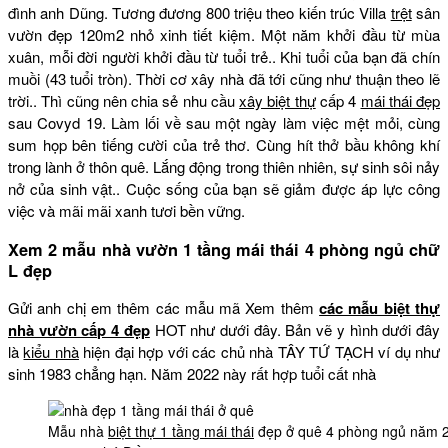
đình anh Dũng. Tương đương 800 triệu theo kiến trúc Villa
trệt
sân
vườn đẹp 120m2 nhỏ xinh tiết kiệm. Một năm khởi đầu từ mùa
xuân, mỗi đời người khởi đầu từ tuổi trẻ.. Khi tuổi của bạn đã chín
muồi (43 tuổi tròn). Thời cơ xây nhà đã tới cũng như thuận theo lẽ
trời.. Thì cũng nên chia sẻ nhu cầu
xây biệt thự
cấp 4
mái thái đẹp
sau Covyd 19. Làm lối về sau một ngày làm việc mệt mỏi, cùng
sum họp bên tiếng cười của trẻ thơ. Cùng hít thở bầu không khí
trong lành ở thôn quê. Lắng động trong thiên nhiên, sự sinh sôi nảy
nở của sinh vật.. Cuộc sống của bạn sẽ giảm được áp lực công
việc và mãi mãi xanh tươi bền vững.
Xem 2 mẫu nhà vườn 1 tầng mái thái 4 phòng ngủ chữ
L đẹp
Gửi anh chị em thêm các mẫu mã Xem thêm
các mẫu biệt thự
nhà vườn cấp 4 đẹp
HOT như dưới đây. Bản vẽ y hình dưới đây
là
kiểu nhà
hiện đại hợp với các chủ nhà TÂY TỨ TẠCH ví dụ như
sinh 1983 chẳng hạn. Năm 2022 này rất hợp tuổi cất nhà
Mẫu nhà
biệt thự 1 tầng mái thái
đẹp ở quê 4 phòng ngủ năm 20