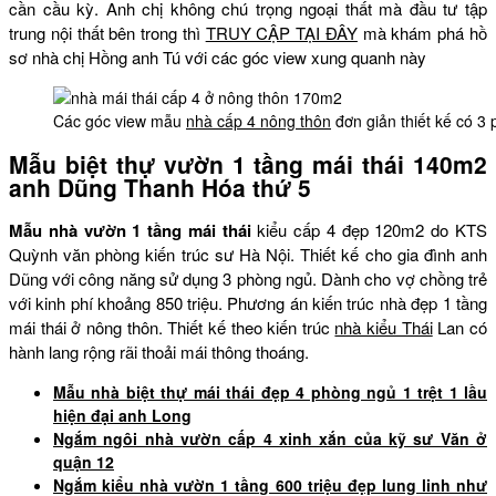
cần cầu kỳ. Anh chị không chú trọng ngoại thất mà đầu tư tập
trung nội thất bên trong thì
TRUY CẬP TẠI ĐÂY
mà khám phá hồ
sơ nhà chị Hồng anh Tú với các góc view xung quanh này
Các góc view mẫu
nhà cấp 4 nông thôn
đơn giản thiết kế có 
Mẫu biệt thự vườn 1 tầng mái thái 140m2
anh Dũng Thanh Hóa thứ 5
Mẫu nhà vườn 1 tầng mái thái
kiểu cấp 4 đẹp 120m2 do KTS
Quỳnh văn phòng kiến trúc sư Hà Nội. Thiết kế cho gia đình anh
Dũng với công năng sử dụng 3 phòng ngủ. Dành cho vợ chồng trẻ
với kinh phí khoảng 850 triệu. Phương án kiến trúc nhà đẹp 1 tầng
mái thái ở nông thôn. Thiết kế theo kiến trúc
nhà kiểu Thái
Lan có
hành lang rộng rãi thoải mái thông thoáng.
Mẫu nhà biệt thự mái thái đẹp 4 phòng ngủ 1 trệt 1 lầu
hiện đại anh Long
Ngắm ngôi nhà vườn cấp 4 xinh xắn của kỹ sư Văn ở
quận 12
Ngắm kiểu nhà vườn 1 tầng 600 triệu đẹp lung linh như