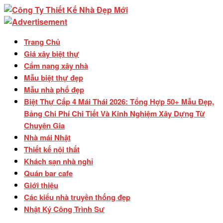
Trang Chủ
Giá xây biệt thự
Cẩm nang xây nhà
Mẫu biệt thự đẹp
Mẫu nhà phố đẹp
Biệt Thự Cấp 4 Mái Thái 2026: Tổng Hợp 50+ Mẫu Đẹp,
Bảng Chi Phí Chi Tiết Và Kinh Nghiệm Xây Dựng Từ
Chuyên Gia
Nhà mái Nhật
Thiết kế nội thất
Khách sạn nhà nghỉ
Quán bar cafe
Giới thiệu
Các kiểu nhà truyền thống đẹp
Nhật Ký Công Trình Sư