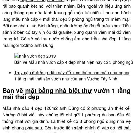
rãi bao quanh kết nối với thiên nhiên. Bên ngoài và hiệu ứng ánh
sáng thông qua cửa kính khung gỗ mộc tự nhiên. Lan can hành
lang mẫu nhà cấp 4 mái thái đẹp 3 phòng ngủ trang trí mềm mại.
Bởi các châu Lục Bình trắng, chân tường ốp đá rối màu xám. Tiền
sảnh 2 bên có tay vịn ốp đá granite, xung quanh viền mái đổ viền
trang trí. Có sê nô thu nước chống ẩm cho trần nhà đẹp 1 tầng
mái ngói 120m2 anh Dũng
Bản vẽ Mẫu nhà vườn cấp 4 đẹp nhất hiện nay có 3 phòng ng
Truy cập ở đường dẫn này để xem thêm các mẫu nhà ngang
1 tầng mái thái sân vườn như của anh Vượng Tây Ninh
Bản vẽ
mặt bằng nhà biệt thự
vườn 1 tầng
mái thái đẹp
Mẫu nhà cấp 4 đẹp 120m2 anh Dũng có 2 phương án thiết kế.
Nhưng ở bài viết này chúng tôi chỉ gửi 1 phương án ban đầu đã
thống nhất với gia đình. Là thiết kế có 3 phòng ngủ cùng nhà vệ
sinh chung phía sau. Còn trước tiền sảnh chính đi vào có nội thất