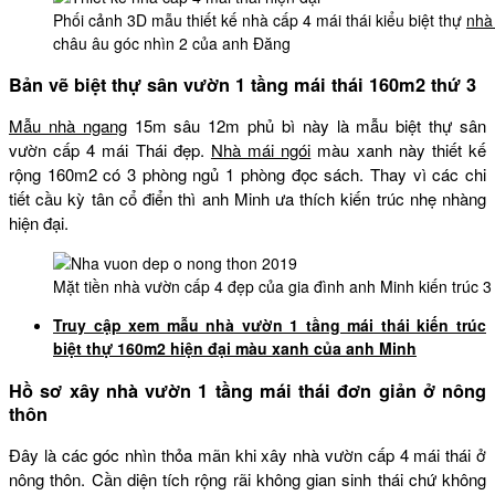
Phối cảnh 3D mẫu thiết kế nhà cấp 4 mái thái kiểu biệt thự
nhà
châu âu góc nhìn 2 của anh Đăng
Bản vẽ biệt thự sân vườn 1 tầng mái thái 160m2 thứ 3
Mẫu nhà ngang
15m sâu 12m phủ bì này là mẫu biệt thự sân
vườn cấp 4 mái Thái đẹp.
Nhà mái ngói
màu xanh này thiết kế
rộng 160m2 có 3 phòng ngủ 1 phòng đọc sách. Thay vì các chi
tiết cầu kỳ tân cổ điển thì anh Minh ưa thích kiến trúc nhẹ nhàng
hiện đại.
Mặt tiền nhà vườn cấp 4 đẹp của gia đình anh Minh kiến trúc 3
Truy cập xem mẫu nhà vườn 1 tầng mái thái kiến trúc
biệt thự 160m2 hiện đại màu xanh của anh Minh
Hồ sơ xây nhà vườn 1 tầng mái thái đơn giản ở nông
thôn
Đây là các góc nhìn thỏa mãn khi xây nhà vườn cấp 4 mái thái ở
nông thôn. Cần diện tích rộng rãi không gian sinh thái chứ không