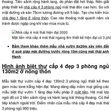
thoáng. Tiền sảnh rộng hành lang, do phần đất hơi thấp. Nên giải
pháp thiết kế
nhà cấp 4 3 phòng ngủ
mái thái đôn cao hơn. So với
mặt đường và sàn 75cm tương đương với 5 bậc. Tạo cho kiến trúc
nhà đẹp 1 tầng ở nông thôn
. Cao ráo thoáng mát quanh năm và
tránh được ngập úng khi vào mùa mưa lũ.
Mặt tiền nhà cấp 4 mái thái ngang 8m thiết kế hiện đại có 3 
Bấm them khảo thêm mẫu nhà vườn 8x20m xây trên đất
ở quê giáp mặt đường trước rộng 10m cũng mái thái anh
Hạnh
Hình ảnh biệt thự
cấp 4 đẹp 3 phòng ngủ
130m2 ở nông thôn
Mẫu biệt thự vườn cấp 4 đẹp 130m2 3 phòng ngủ thiết kế theo
gam màu tone trắng hiện đại. Mang dáng dấp mềm mại giống các
mẫu biệt thự vườn 1 tầng đẹp kiểu pháp 2
mặt tiền
. Hệ mái lợp
ngói đỏ có 2 tiền sảnh rộng và hành lang trái thông thoáng. Có thể
tiếp khách ngoài trời. Điểm nhấn của mẫu nhà cấp 4 đẹp mái thái
3 phòng ngủ 950 triệu.