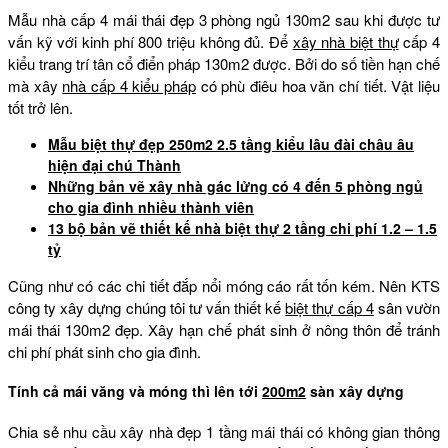
Mẫu nhà cấp 4 mái thái đẹp 3 phòng ngủ 130m2 sau khi được tư
vấn kỹ với kinh phí 800 triệu không đủ. Để
xây nhà biệt thự
cấp 4
kiểu trang trí tân cổ điển pháp 130m2 được. Bởi do số tiền hạn chế
mà xây
nhà cấp 4 kiểu pháp
có phù điêu hoa văn chí tiết. Vật liệu
tốt trở lên.
Mẫu biệt thự đẹp 250m2 2.5 tầng kiểu lâu đài châu âu
hiện đại chú Thành
Những bản vẽ xây nhà gác lửng có 4 đến 5 phòng ngủ
cho gia đình nhiều thành viên
13 bộ bản vẽ thiết kế nhà biệt thự 2 tầng chi phí 1.2 – 1.5
tỷ
Cũng như có các chi tiết đắp nổi móng cáo rất tốn kém. Nên KTS
công ty xây dựng chúng tôi tư vấn thiết kế
biệt thự cấp 4
sân vườn
mái thái 130m2 đẹp. Xây hạn chế phát sinh ở nông thôn để tránh
chi phí phát sinh cho gia đình.
Tính cả mái văng và móng thì lên tới
200m2
sàn xây dựng
Chia sẻ nhu cầu xây nhà đẹp 1 tầng mái thái có không gian thông