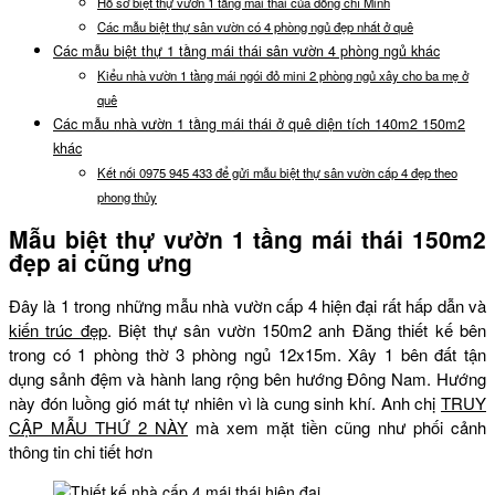
Hồ sơ biệt thự vườn 1 tầng mái thái của đồng chí Minh
Các mẫu biệt thự sân vườn có 4 phòng ngủ đẹp nhất ở quê
Các mẫu biệt thự 1 tầng mái thái sân vườn 4 phòng ngủ khác
Kiểu nhà vườn 1 tầng mái ngói đỏ mini 2 phòng ngủ xây cho ba mẹ ở
quê
Các mẫu nhà vườn 1 tầng mái thái ở quê diện tích 140m2 150m2
khác
Kết nối 0975 945 433 để gửi mẫu biệt thự sân vườn cấp 4 đẹp theo
phong thủy
Mẫu biệt thự vườn 1 tầng mái thái 150m2
đẹp ai cũng ưng
Đây là 1 trong những mẫu nhà vườn cấp 4 hiện đại rất hấp dẫn và
kiến trúc đẹp
. Biệt thự sân vườn 150m2 anh Đăng thiết kế bên
trong có 1 phòng thờ 3 phòng ngủ 12x15m. Xây 1 bên đất tận
dụng sảnh đệm và hành lang rộng bên hướng Đông Nam. Hướng
này đón luồng gió mát tự nhiên vì là cung sinh khí. Anh chị
TRUY
CẬP MẪU THỨ 2 NÀY
mà xem mặt tiền cũng như phối cảnh
thông tin chi tiết hơn