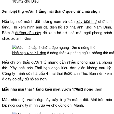
185m2 chú Điều
Xem biệt thự vườn 1 tầng mái thái ở quê chữ L mà chọn
Nếu bạn có mảnh đất hướng nam và cần
xây biệt thự
chữ L 1
tầng. Thì xem hình ảnh đại diện hồ sơ nhà anh Khơi Nam Định.
Bấm ở
đường dẫn này
để xem hồ sơ nhà mái ngói phong cách
châu âu anh Khơi
Nhà cấp 4 chữ L đẹp
ở nông thôn 4 phòng ngủ 1 phòng thờ má
Nếu chi phí thấp dưới 1 tỷ nhưng cần nhiều phòng ngủ và phòng
thờ. Xây nhà nóc Thái bạn chọn kiểu đơn giản không cầu kỳ.
Công ty mình có nhà cấp 4 mái thái 9×20 anh Thụ. Bạn
nên xem
ở đây
có đầy đủ hồ sơ hơn.
Mẫu nhà mái thái 1 tầng kiểu miệt vườn 176m2 nông thôn
Mẫu nhà miệt vườn đẹp này xây ở giữa mảnh đất. Mái trên nóc
lợp ngói công ty mình vừa vẽ cho đồng chí Mạnh.