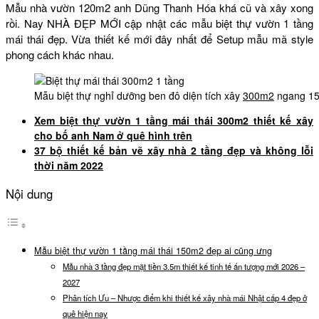
Mẫu nhà vườn 120m2 anh Dũng Thanh Hóa khá cũ và xây xong
rồi. Nay NHÀ ĐẸP MỚI cập nhật các mẫu biệt thự vườn 1 tầng
mái thái đẹp. Vừa thiết kế mới đây nhất để Setup mẫu mã style
phong cách khác nhau.
Mẫu biệt thự nghỉ dưỡng ben đô diện tích xây
300m2
ngang 15
Xem biệt thự vườn 1 tầng mái thái 300m2 thiết kế xây
cho bố anh Nam ở quê hình trên
37 bộ thiết kế bản vẽ xây nhà 2 tầng đẹp và không lỗi
thời năm 2022
Nội dung
Mẫu biệt thự vườn 1 tầng mái thái 150m2 đẹp ai cũng ưng
Mẫu nhà 3 tầng đẹp mặt tiền 3.5m thiết kế tinh tế ấn tượng mới 2026 –
2027
Phân tích Ưu – Nhược điểm khi thiết kế xây nhà mái Nhật cấp 4 đẹp ở
quê hiện nay