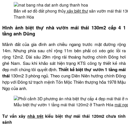
Bản vẽ sơ đồ đất phong thủy
xây biệt thự
sân vườn mái thái 1
Thanh Hóa
Hình ảnh biệt thự nhà vườn mái thái 130m2 cấp 4 1
tầng anh Dũng
Mảnh đất của gia đình anh chiều ngang trước mặt đường rộng
14m. Nhưng phía sau chỉ rộng 11m bên phải có xéo góc lồi ra
rộng 12m2. Dài sâu 29m rộng rãi thoáng hướng chính Đông hơi
ghé Nam. Sau khi khảo sát hiện trạng KTS công ty thiết kế nhà
đẹp mới chúng tôi quyết định.
Thiết kế biệt thự vườn 1 tầng mái
thái
130m2 3 phòng ngủ. Theo cung Diên Niên hướng chính Đông
hợp với Đông tứ trạch mệnh Tốn Mộc Thiên thượng hỏa 1978 Mậu
Ngọ của anh.
Mẫu biệt thự vườn 1 tầng mái thái 120m2 ở Thanh Hóa
mái ng
Tư vấn xây
nhà trệt
kiểu biệt thự mái thái 120m2 chưa tính
sảnh