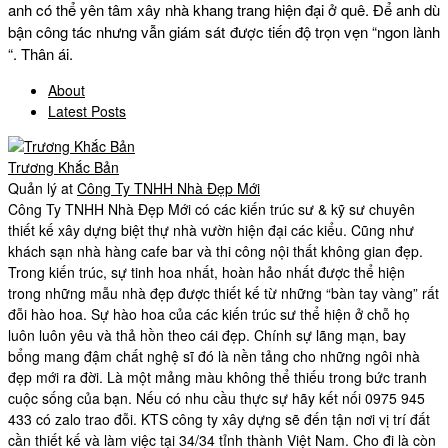
anh có thể yên tâm xây nhà khang trang hiện đại ở quê. Để anh dù
bận công tác nhưng vẫn giám sát được tiến độ trọn vẹn “ngon lành
“. Thân ái.
About
Latest Posts
Trương Khắc Bản
Quản lý
at
Công Ty TNHH Nhà Đẹp Mới
Công Ty TNHH Nhà Đẹp Mới có các kiến trúc sư & kỹ sư chuyên
thiết kế xây dựng biệt thự nhà vườn hiện đại các kiểu. Cũng như
khách sạn nhà hàng cafe bar và thi công nội thất không gian đẹp.
Trong kiến trúc, sự tinh hoa nhất, hoàn hảo nhất được thể hiện
trong những mẫu nhà đẹp được thiết kế từ những “bàn tay vàng” rất
đỗi hào hoa. Sự hào hoa của các kiến trúc sư thể hiện ở chỗ họ
luôn luôn yêu và thả hồn theo cái đẹp. Chính sự lãng mạn, bay
bổng mang đậm chất nghệ sĩ đó là nền tảng cho những ngôi nhà
đẹp mới ra đời. Là một mảng màu không thể thiếu trong bức tranh
cuộc sống của bạn. Nếu có nhu cầu thực sự hãy kết nối 0975 945
433 có zalo trao đỗi. KTS công ty xây dựng sẽ đến tận nơi vị trí đất
cần thiết kế và làm việc tại 34/34 tỉnh thành Việt Nam. Cho đi là còn