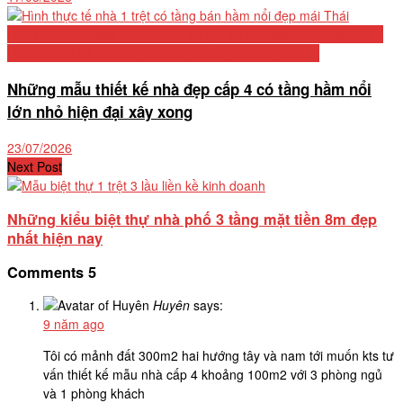
Biệt Thự Cấp 4 Mái Thái 2026: Tổng Hợp 50+ Mẫu Đẹp, Bảng Chi
Phí Chi Tiết Và Kinh Nghiệm Xây Dựng Từ Chuyên Gia
Những mẫu thiết kế nhà đẹp cấp 4 có tầng hầm nổi
lớn nhỏ hiện đại xây xong
23/07/2026
Next Post
Những kiểu biệt thự nhà phố 3 tầng mặt tiền 8m đẹp
nhất hiện nay
Comments
5
Huyên
says:
9 năm ago
Tôi có mảnh đất 300m2 hai hướng tây và nam tới muốn kts tư
vấn thiết kế mẫu nhà cấp 4 khoảng 100m2 với 3 phòng ngủ
và 1 phòng khách