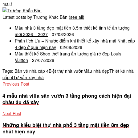
mãi.!
Latest posts by Trương Khắc Bản
(
see all
)
Mẫu nhà 3 tầng đẹp mặt tiền 3.5m thiết kế tinh tế ấn tượng
mới 2026 – 2027
- 07/08/2026
Phân tích Ưu – Nhược điểm khi thiết kế xây nhà mái Nhật cấp
4 đẹp ở quê hiện nay
- 02/08/2026
Mẫu thiết kế Shop thời trang ấn tượng giá rẻ đẹp Louis
Vuitton
- 27/07/2026
Tags:
Bản vẽ nhà cấp 4
Biệt thự nhà vườn
Mẫu nhà đẹp
Thiết kế nhà
cấp 4
Tư vấn xây nhà
Previous Post
4 mẫu nhà villa sân vườn 3 tầng phong cách hiện đại
châu âu đã xây
Next Post
Những kiểu biệt thự nhà phố 3 tầng mặt tiền 8m đẹp
nhất hiện nay