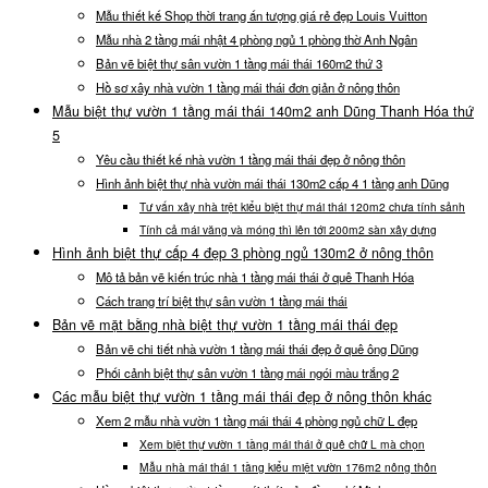
Mẫu thiết kế Shop thời trang ấn tượng giá rẻ đẹp Louis Vuitton
Mẫu nhà 2 tầng mái nhật 4 phòng ngủ 1 phòng thờ Anh Ngân
Bản vẽ biệt thự sân vườn 1 tầng mái thái 160m2 thứ 3
Hồ sơ xây nhà vườn 1 tầng mái thái đơn giản ở nông thôn
Mẫu biệt thự vườn 1 tầng mái thái 140m2 anh Dũng Thanh Hóa thứ
5
Yêu cầu thiết kế nhà vườn 1 tầng mái thái đẹp ở nông thôn
Hình ảnh biệt thự nhà vườn mái thái 130m2 cấp 4 1 tầng anh Dũng
Tư vấn xây nhà trệt kiểu biệt thự mái thái 120m2 chưa tính sảnh
Tính cả mái văng và móng thì lên tới 200m2 sàn xây dựng
Hình ảnh biệt thự cấp 4 đẹp 3 phòng ngủ 130m2 ở nông thôn
Mô tả bản vẽ kiến trúc nhà 1 tầng mái thái ở quê Thanh Hóa
Cách trang trí biệt thự sân vườn 1 tầng mái thái
Bản vẽ mặt bằng nhà biệt thự vườn 1 tầng mái thái đẹp
Bản vẽ chi tiết nhà vườn 1 tầng mái thái đẹp ở quê ông Dũng
Phối cảnh biệt thự sân vườn 1 tầng mái ngói màu trắng 2
Các mẫu biệt thự vườn 1 tầng mái thái đẹp ở nông thôn khác
Xem 2 mẫu nhà vườn 1 tầng mái thái 4 phòng ngủ chữ L đẹp
Xem biệt thự vườn 1 tầng mái thái ở quê chữ L mà chọn
Mẫu nhà mái thái 1 tầng kiểu miệt vườn 176m2 nông thôn