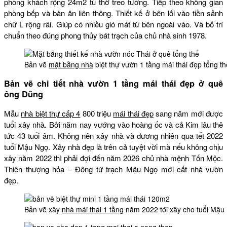
phòng khách rộng 24m2 tủ thờ treo tường. Tiếp theo không gian
phòng bếp và bàn ăn liên thông. Thiết kế ở bên lối vào tiền sảnh
chữ L rộng rãi. Giúp có nhiều gió mát từ bên ngoài vào. Và bố trí
chuẩn theo đúng phong thủy bát trạch của chủ nhà sinh 1978.
Bản vẽ
mặt bằng nhà
biệt thự vườn 1 tầng mái thái đẹp tổng th
Bản vẽ chi tiết nhà vườn 1 tầng mái thái đẹp ở quê
ông Dũng
Mẫu
nhà biệt thự cấp 4
800 triệu
mái thái đẹp
sang năm mới được
tuổi xây nhà. Bởi năm nay vướng vào hoàng ốc và cả Kim lâu thê
tức 43 tuổi âm. Không nên xây nhà và đương nhiên qua tết 2022
tuổi Mậu Ngọ. Xây nhà đẹp là trên cả tuyệt vời mà nếu không chịu
xây năm 2022 thì phải đợi đến năm 2026 chủ nhà mệnh Tốn Mộc.
Thiên thượng hỏa – Đông tứ trạch Mậu Ngọ mới cất nhà vườn
đẹp.
Bản vẽ xây
nhà mái thái 1 tầng
năm 2022 tới xây cho tuổi Mậu