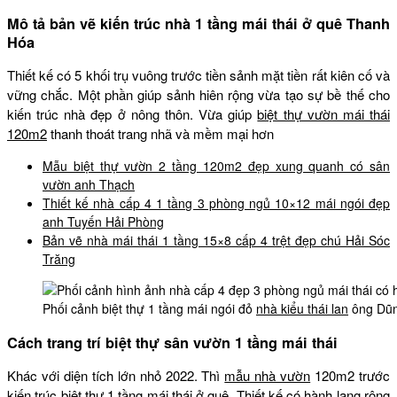
Mô tả bản vẽ kiến trúc nhà 1 tầng mái thái ở quê Thanh
Hóa
Thiết kế có 5 khối trụ vuông trước tiền sảnh mặt tiền rất kiên cố và
vững chắc. Một phần giúp sảnh hiên rộng vừa tạo sự bề thế cho
kiến trúc nhà đẹp ở nông thôn. Vừa giúp
biệt thự vườn mái thái
120m2
thanh thoát trang nhã và mềm mại hơn
Mẫu biệt thự vườn 2 tầng 120m2 đẹp xung quanh có sân
vườn anh Thạch
Thiết kế nhà cấp 4 1 tầng 3 phòng ngủ 10×12 mái ngói đẹp
anh Tuyến Hải Phòng
Bản vẽ nhà mái thái 1 tầng 15×8 cấp 4 trệt đẹp chú Hải Sóc
Trăng
Phối cảnh biệt thự 1 tầng mái ngói đỏ
nhà kiểu thái lan
ông Dũ
Cách trang trí biệt thự sân vườn 1 tầng mái thái
Khác với diện tích lớn nhỏ 2022. Thì
mẫu nhà vườn
120m2 trước
kiến trúc
biệt thự 1 tầng mái thái
ở quê. Thiết kế có hành lang rộng