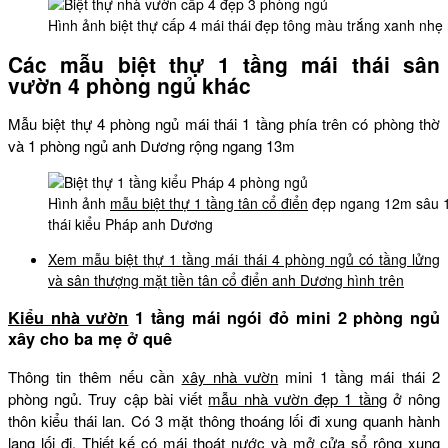
Hình ảnh biệt thự cấp 4 mái thái đẹp tông màu trắng xanh nhẹ
Các mẫu biệt thự 1 tầng mái thái sân
vườn 4 phòng ngủ khác
Mẫu biệt thự 4 phòng ngủ mái thái 1 tầng phía trên có phòng thờ
và 1 phòng ngủ anh Dương rộng ngang 13m
Hình ảnh
mẫu biệt thự 1 tầng tân cổ điển
đẹp ngang 12m sâu 1
thái kiểu Pháp anh Dương
Xem mẫu biệt thự 1 tầng mái thái 4 phòng ngủ có tầng lửng
và sân thượng mặt tiền tân cổ điển anh Dương hình trên
Kiểu nhà vườn
1 tầng mái ngói đỏ mini 2 phòng ngủ
xây cho ba mẹ ở quê
Thông tin thêm nếu cần
xây nhà vườn
mini 1 tầng mái thái 2
phòng ngủ. Truy cập bài viết
mẫu nhà vườn đẹp 1 tầng
ở nông
thôn kiểu thái lan. Có 3 mặt thông thoáng lối đi xung quanh hành
lang lối đi. Thiết kế có mái thoát nước và mở cửa sổ rộng xung