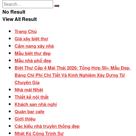
No Result
View All Result
Trang Chủ
Giá xây biệt thự
Cẩm nang xây nhà
Mẫu biệt thự đẹp
Mẫu nhà phố đẹp
Biệt Thự Cấp 4 Mái Thái 2026: Tổng Hợp 50+ Mẫu Đẹp,
Bảng Chi Phí Chi Tiết Và Kinh Nghiệm Xây Dựng Từ
Chuyên Gia
Nhà mái Nhật
Thiết kế nội thất
Khách sạn nhà nghỉ
Quán bar cafe
Giới thiệu
Các kiểu nhà truyền thống đẹp
Nhật Ký Công Trình Sư