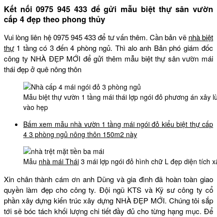
Kết nối 0975 945 433 để gửi mẫu biệt thự sân vườn
cấp 4 đẹp theo phong thủy
Vui lòng liên hệ 0975 945 433 để tư vấn thêm. Cần bản vẽ
nhà biệt
thự
1 tầng có 3 đến 4 phòng ngủ. Thì alo anh Bản phó giám đốc
công ty NHÀ ĐẸP MỚI để gửi thêm mẫu biệt thự sân vườn mái
thái đẹp ở quê nông thôn
Mẫu biệt thự vườn 1 tầng mái thái lợp ngói đỏ phương án xây lù
vào hẹp
Bấm xem mẫu nhà vườn 1 tầng mái ngói đỏ kiểu biệt thự cấp
4 3 phòng ngủ nông thôn 150m2 này
Mẫu
nhà mái Thái
3 mái lợp ngói đỏ hình chữ L đẹp diện tíc
Xin chân thành cám ơn anh Dũng và gia đình đã hoàn toàn giao
quyền làm đẹp cho công ty. Đội ngũ KTS và Kỹ sư công ty cổ
phần xây dựng kiến trúc xây dựng NHÀ ĐẸP MỚI. Chúng tôi sắp
tới sẽ bóc tách khối lượng chi tiết đầy đủ cho từng hạng mục. Để