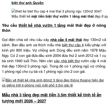
biệt thự anh Quyền
Mẫu thiết kế
mặt tiền biệt thự vườn 1 tầng mái thái
đẹp ở q
Yêu cầu
thiết kế nhà vườn 1 tầng
mái thái đẹp ở nông
thôn
Gọi điện chia sẻ nhu cầu xây
nhà cấp 4 mái thái
đẹp 130m2 cả
sảnh. Ban đầu anh ưa thích mẫu nhà
biệt thự cấp 4
kiểu pháp với
kinh phí 800 triệu. Vợ chồng anh Dũng đều sinh năm 1978 Mậu
Ngọ. Có 2 con gái đứa đầu sinh 2004 đứa thứ 2 sinh 2012 và 1 cụ
bà sinh 1940 tuổi Thìn. Nên cần
xây nhà biệt thự
vườn cấp 4 mái
thái đẹp 130m2 3 phòng ngủ. Trong đó có 1 phòng ngủ vợ chồng,
1 phòng ngủ cho cụ bà và 1 phòng ngủ cho 2 con gái.
Mẫu nhà 3 tầng đẹp mặt tiền 3.5m thiết kế tinh tế ấn
tượng mới 2026 – 2027