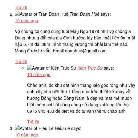
Trả lời
Trần Doãn Huệ
says:
10 năm ago
Vợ chồng tôi cũng cùng tuổi Mâụ Ngo 1978 như vợ chồng a
Dùng nhưng đất của gia đình hướng tây bác ,mặt tiền 9m mặt
hậu 5,7m dài 38m ,hình thang vượng thì phải làm thế nào.
Mong được tư vấn. Email doanhue@gmail.com
Trả lời
Kiến Trúc Sư
says:
10 năm ago
Chào anh, do khu đất hình thang xéo góc rộng như vậy
anh xây nhà biệt thự 1 tầng như trên thiết kế xoay về
hướng Đông hoặc Đông Nam là đẹp và mát mẻ muốn
biết thêm chi tiết công năng sử dụng vui lòng liên hệ
0975 945 433 để biết và dc tư vấn thêm. chào anh
Trả lời
Hiếu Lê
says:
10 năm ago